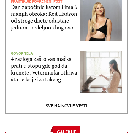
PRAKTIKUJE POVREMENI POST
Dan započinje kafom i ima 5
manjih obroka: Kejt Hadson
od stroge dijete odustaje
jednom nedeljno zbog ovog
jela
GOVOR TELA
4 razloga zašto vas mačka
prati u stopu gde god da
krenete: Veterinarka otkriva
šta se krije iza takvog
ponašanja
SVE NAJNOVIJE VESTI
GALERIJE