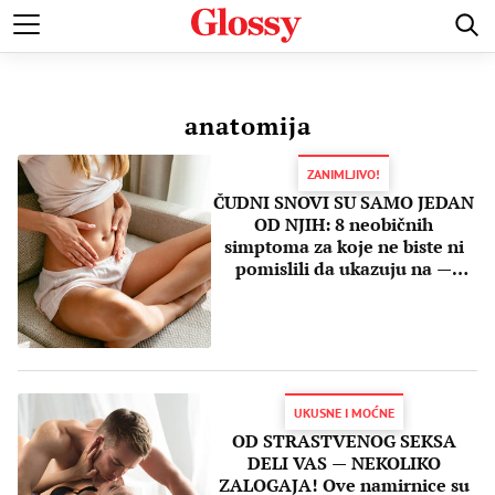
POZNATI
MODA I LEPOTA
ZDRAVI I SREĆNI
LJUBAV 
anatomija
ZANIMLJIVO!
ČUDNI SNOVI SU SAMO JEDAN
OD NJIH: 8 neobičnih
simptoma za koje ne biste ni
pomislili da ukazuju na —
TRUDNOĆU
UKUSNE I MOĆNE
OD STRASTVENOG SEKSA
DELI VAS — NEKOLIKO
ZALOGAJA! Ove namirnice su