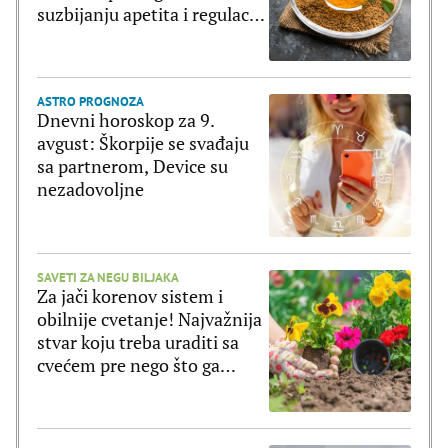
suzbijanju apetita i regulaciji
šećera u krvi
ASTRO PROGNOZA
Dnevni horoskop za 9.
avgust: Škorpije se svađaju
sa partnerom, Device su
nezadovoljne
SAVETI ZA NEGU BILJAKA
Za jači korenov sistem i
obilnije cvetanje! Najvažnija
stvar koju treba uraditi sa
cvećem pre nego što ga
posadite