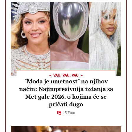
VAU, VAU, VAU
"Moda je umetnost" na njihov
način: Najimpresivnija izdanja sa
Met gale 2026. o kojima će se
pričati dugo
15 Foto