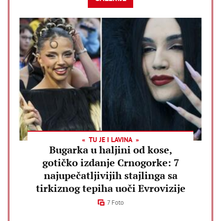
TU JE I LAVINA
Bugarka u haljini od kose,
gotičko izdanje Crnogorke: 7
najupečatljivijih stajlinga sa
tirkiznog tepiha uoči Evrovizije
7 Foto