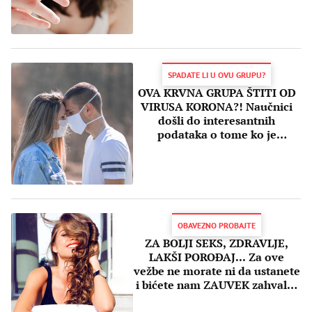
SPADATE LI U OVU GRUPU?
OVA KRVNA GRUPA ŠTITI OD
VIRUSA KORONA?! Naučnici
došli do interesantnih
podataka o tome ko je
podložniji infekciji
OBAVEZNO PROBAJTE
ZA BOLJI SEKS, ZDRAVLJE,
LAKŠI POROĐAJ... Za ove
vežbe ne morate ni da ustanete
i bićete nam ZAUVEK zahvalni
na njima!