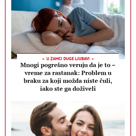
U ZAMCI DUGE LJUBAVI
Mnogi pogrešno veruju da je to –
vreme za rastanak: Problem u
braku za koji možda niste čuli,
iako ste ga doživeli