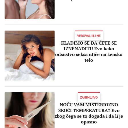
VEROVALI ILI NE
KLADIMO SE DA ĆETE SE
IZNENADITI! Evo kako
odsustvo seksa utiče na žensko
telo
ZANIMLJIVO
NOĆU VAM MISTERIOZNO
SKOČI TEMPERATURA? Evo
zbog čega se to događa i da li je
opasno