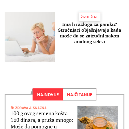
ŽIVOT ŽENE
Ima li razloga za paniku?
Stručnjaci objašnjavaju kada
može da se zatrudni nakon
analnog seksa
NAJNOVIJE
NAJČITANIJE
🍵 ZDRAVA & SNAŽNA
100 g ovog semena košta
160 dinara, a pruža mnogo:
Može da pomogne u