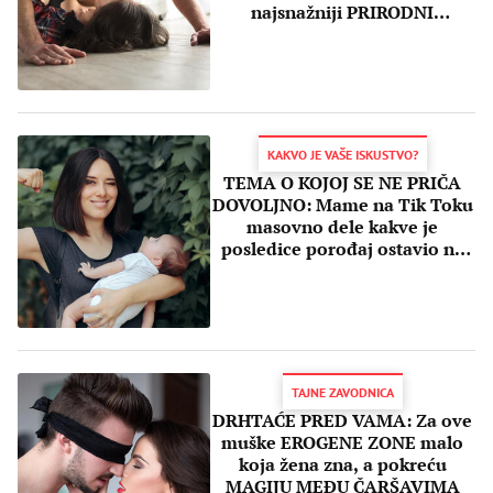
najsnažniji PRIRODNI
AFRODIZIJACI
KAKVO JE VAŠE ISKUSTVO?
TEMA O KOJOJ SE NE PRIČA
DOVOLJNO: Mame na Tik Toku
masovno dele kakve je
posledice porođaj ostavio na
njihovo telo
TAJNE ZAVODNICA
DRHTAĆE PRED VAMA: Za ove
muške EROGENE ZONE malo
koja žena zna, a pokreću
MAGIJU MEĐU ČARŠAVIMA