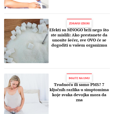
ZDRAVIJI IZBORI
Efekti su MNOGO brži nego što
ste mislili: Ako prestanete da
unosite šećer, sve OVO će se
dogoditi u vašem organizmu
IMAJTE NA UMU
Trudnoća ili samo PMS? 7
ključnih razlika u simptomima
koje svaka devojka mora da
zna