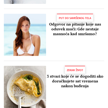
PUT DO SAVRŠENOG TELA
Odgovor na pitanje koje nas
oduvek muči: Gde nestaje
masnoća kad smršamo?
ZDRAV ŽIVOT
3 stvari koje će se dogoditi ako
doručkujete sat vremena
nakon buđenja