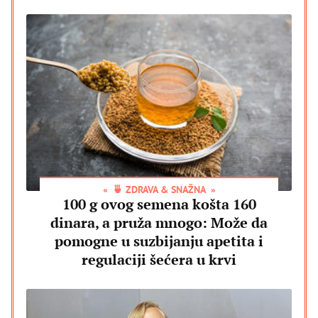
🍵 ZDRAVA & SNAŽNA
100 g ovog semena košta 160
dinara, a pruža mnogo: Može da
pomogne u suzbijanju apetita i
regulaciji šećera u krvi