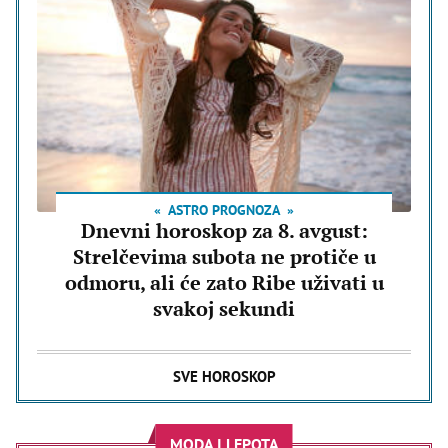
ASTRO PROGNOZA
Dnevni horoskop za 8. avgust:
Strelčevima subota ne protiče u
odmoru, ali će zato Ribe uživati u
svakoj sekundi
SVE HOROSKOP
MODA I LEPOTA