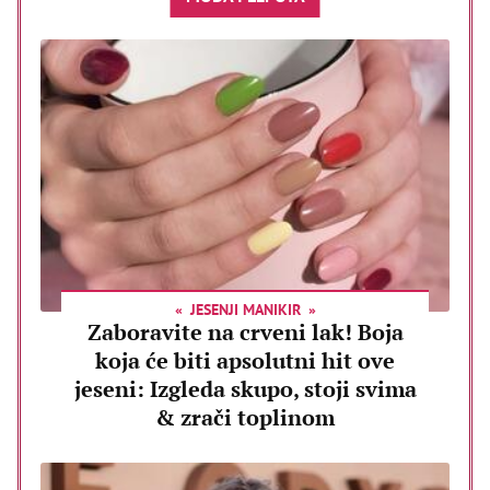
JESENJI MANIKIR
Zaboravite na crveni lak! Boja
koja će biti apsolutni hit ove
jeseni: Izgleda skupo, stoji svima
& zrači toplinom