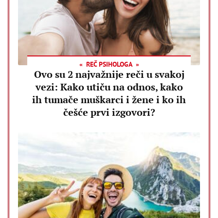
REČ PSIHOLOGA
Ovo su 2 najvažnije reči u svakoj
vezi: Kako utiču na odnos, kako
ih tumače muškarci i žene i ko ih
češće prvi izgovori?