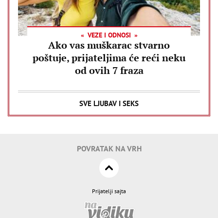
VEZE I ODNOSI
Ako vas muškarac stvarno
poštuje, prijateljima će reći neku
od ovih 7 fraza
SVE LJUBAV I SEKS
POVRATAK NA VRH
Prijatelji sajta