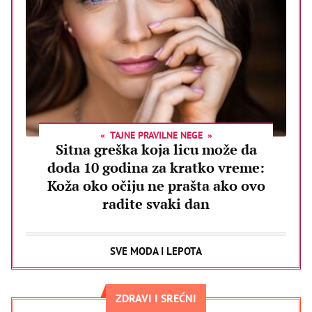
TAJNE PRAVILNE NEGE
Sitna greška koja licu može da
doda 10 godina za kratko vreme:
Koža oko očiju ne prašta ako ovo
radite svaki dan
SVE MODA I LEPOTA
ZDRAVI I SREĆNI