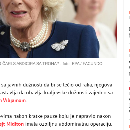
O ČARLS ABDICIRA SA TRONA?
foto: EPA / FACUNDO
sa javnih dužnosti da bi se lečio od raka, njegova
astavlja da obavlja kraljevske dužnosti zajedno sa
m Vilijamom
.
ovima nakon kratke pauze koju je napravio nakon
ejt Midlton
imala ozbiljnu abdominalnu operaciju.