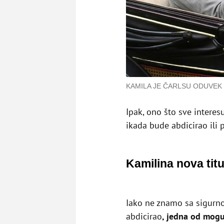
KAMILA JE ČARLSU ODUVEK
Ipak, ono što sve interes
ikada bude abdicirao ili 
Kamilina nova titu
Iako ne znamo sa sigurnoš
abdicirao
, jedna od moguc