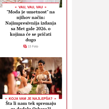
VAU, VAU, VAU
"Moda je umetnost" na
njihov način:
Najimpresivnija izdanja
sa Met gale 2026. o
kojima će se pričati
dugo
15 Foto
KOJA VAM JE NAJLEPŠA?
Šta li nam tek spremaju
za dodelu Oskara?!