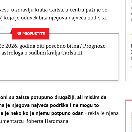
esti o zdravlju kralja Čarlsa, u centru pažnje se
76) koja je oduvek bila njegova najveća podrška.
NE PROPUSTITE
će 2026. godina biti posebno bitna? Prognoze
 astrologa o sudbini kralja Čarlsa III
, oni su zaista potupuno drugačiji, ali mislim da
Ona je njegova najveća podrška i ne mogu to
na je neko ko je njemu potpuno odan
- rekla je njena
okumentarcu Roberta Hardmana.