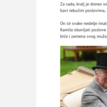
Za sada, kralj je doneo o
bavi tekućim poslovima,
On će svake nedelje ima
Kamila obavljati poslove 
biće i zamena svog muža