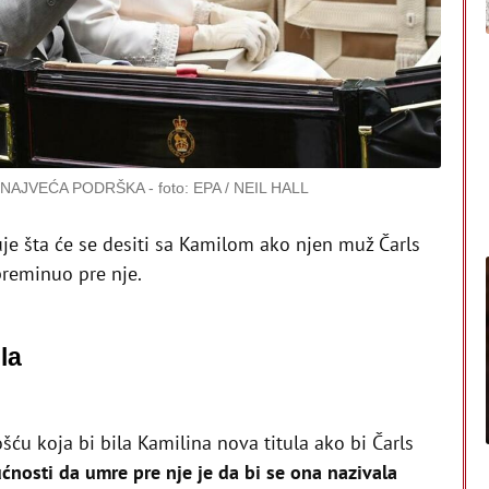
 NAJVEĆA PODRŠKA
foto: EPA / NEIL HALL
uje šta će se desiti sa Kamilom ako njen muž Čarls
preminuo pre nje.
la
ću koja bi bila Kamilina nova titula ako bi Čarls
́nosti da umre pre nje je da bi se ona nazivala