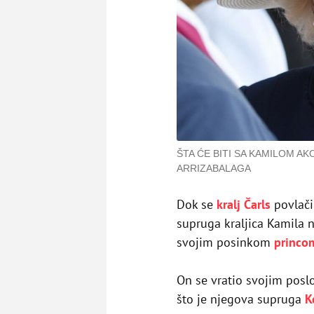
ŠTA ĆE BITI SA KAMILOM AK
ARRIZABALAGA
Dok se
kralj Čarls
povlači 
supruga kraljica Kamila n
svojim posinkom
princo
On se vratio svojim posl
što je njegova supruga
K