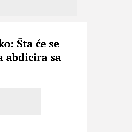
o: Šta će se
a abdicira sa