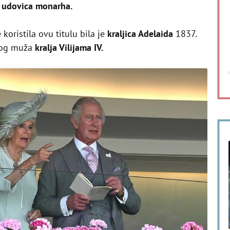
e udovica monarha.
koristila ovu titulu bila je
kraljica Adelaida
1837.
nog muža
kralja Vilijama IV.