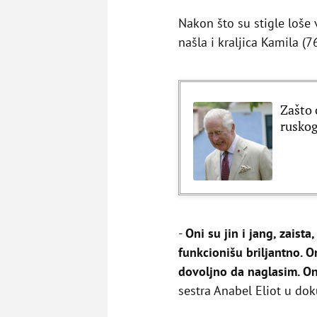
Nakon što su stigle loše v
našla i kraljica Kamila (
Zašto 
ruskog
-
Oni su jin i jang, zaista
funkcionišu briljantno. 
dovoljno da naglasim. O
sestra Anabel Eliot u d