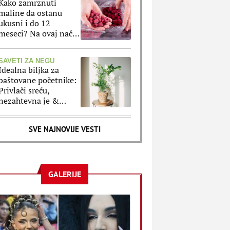
Kako zamrznuti
maline da ostanu
ukusni i do 12
meseci? Na ovaj način
ćete im sačuvati ukus,
boju i strukturu
SAVETI ZA NEGU
Idealna biljka za
baštovane početnike:
Privlači sreću,
nezahtevna je &
ukrasiće vaš prostor
bez mnogo muke i
SVE NAJNOVIJE VESTI
truda
GALERIJE