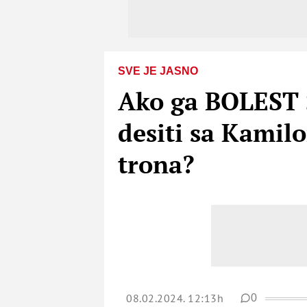
SVE JE JASNO
Ako ga BOLEST SL
desiti sa Kamilo
trona?
08.02.2024. 12:13h
0