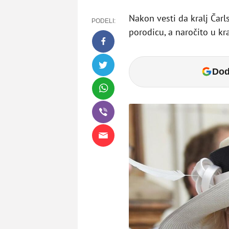
Nakon vesti da kralj Čarl
PODELI:
porodicu, a naročito u kr
Dod