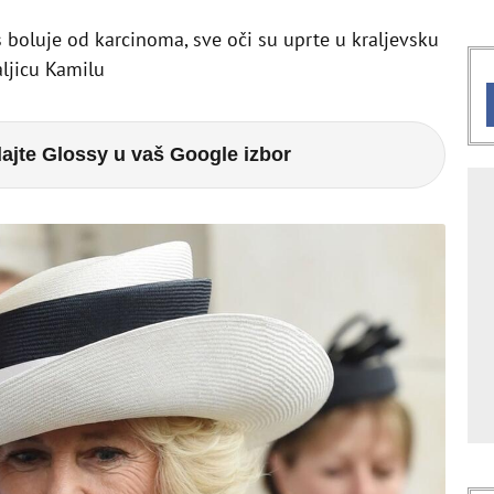
s boluje od karcinoma, sve oči su uprte u kraljevsku
aljicu Kamilu
ajte Glossy u vaš Google izbor