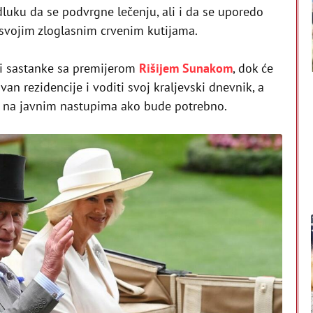
dluku da se podvrgne lečenju, ali i da se uporedo
 svojim zloglasnim crvenim kutijama.
ti sastanke sa premijerom
Rišijem Sunakom
, dok će
van rezidencije i voditi svoj kraljevski dnevnik, a
 na javnim nastupima ako bude potrebno.