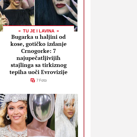
TU JE I LAVINA
Bugarka u haljini od
kose, gotičko izdanje
Crnogorke: 7
najupečatljivijih
stajlinga sa tirkiznog
tepiha uoči Evrovizije
7 Foto