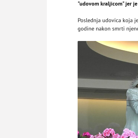
"udovom kraljicom" jer j
Poslednja udovica koja je 
godine nakon smrti nje