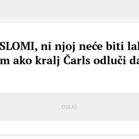
OMI, ni njoj neće biti lak
m ako kralj Čarls odluči d