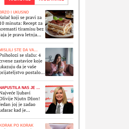
BRZO I UKUSNO
Kolač koji se pravi za
10 minuta: Recept za
kremasti tiramisu bez
jaja je prava letnja
fantazija
MISLILI STE DA VAM JE PRAVI PRIJATELJ
Psiholozi se slažu: 4
crvene zastavice koje
ukazuju da je vaše
prijateljstvo postalo
"jednosmerna ulica"
NAPUSTILA NAS JE PRE 4 GODINE
Najveće ljubavi
Olivije Njutn Džon!
Jedan joj je zadao
udarac kad je
najmanje očekivala, a
drugi je lažirao svoju
KORAK PO KORAK
smrt