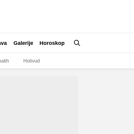
ava
Galerije
Horoskop
atih
Holivud