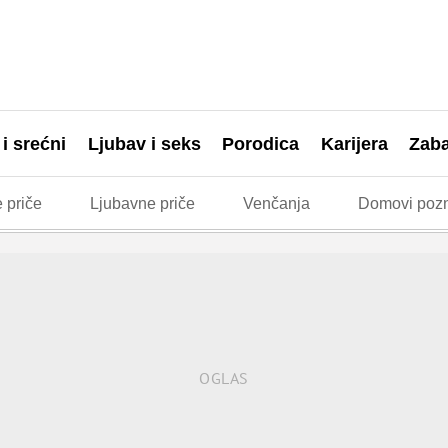
 i srećni
Ljubav i seks
Porodica
Karijera
Zab
 priče
Ljubavne priče
Venčanja
Domovi pozn