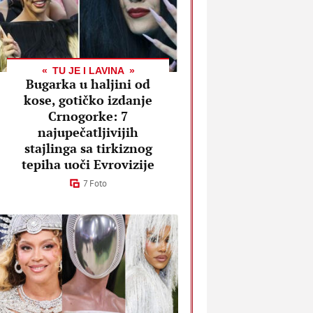
TU JE I LAVINA
Bugarka u haljini od
kose, gotičko izdanje
Crnogorke: 7
najupečatljivijih
stajlinga sa tirkiznog
tepiha uoči Evrovizije
7 Foto