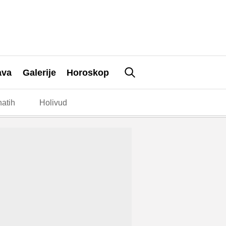
ava
Galerije
Horoskop
atih
Holivud