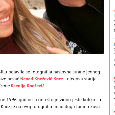
ilu pojavila se fotografija naslovne strane jednog
laze pevač
Nenad Knežević Knez
i njegova starija
icane
Ksenija Knežević
.
vne 1996. godine, a ono što je vidno jeste koliko su
. Knez je na ovoj fotografiji imao dugu tamnu kosu