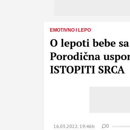
EMOTIVNO I LEPO
O lepoti bebe sa
Porodična uspo
ISTOPITI SRCA
16.03.2022. 19:46h
0