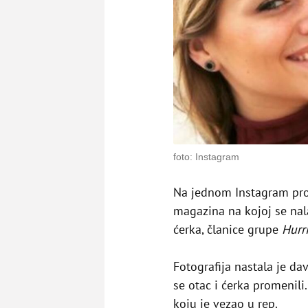
foto: Instagram
Na jednom Instagram prof
magazina na kojoj se na
ćerka, članice grupe
Hurr
Fotografija nastala je da
se otac i ćerka promenili
koju je vezao u rep.