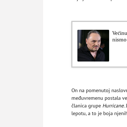
Većinu
nismo 
On na pomenutoj naslovnic
međuvremenu postala veo
članica grupe
Hurricane
.
lepotu, a to je boja njeni