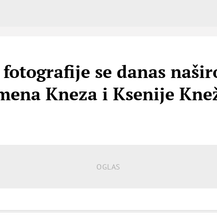
 fotografije se danas našir
mena Kneza i Ksenije Knež