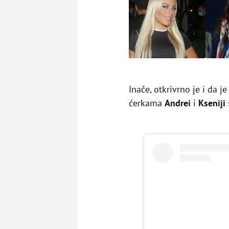
Inače, otkrivrno je i da
ćerkama
Andrei
i
Kseniji