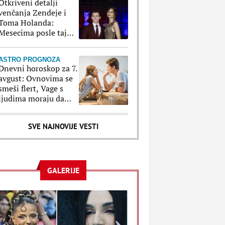
Otkriveni detalji
venčanja Zendeje i
Toma Holanda:
Mesecima posle tajne
ceremonije su
organizovali
ASTRO PROGNOZA
bajkovito slavlje
Dnevni horoskop za 7.
avgust: Ovnovima se
smeši flert, Vage s
ljudima moraju da
paze na svaki korak
SVE NAJNOVIJE VESTI
GALERIJE