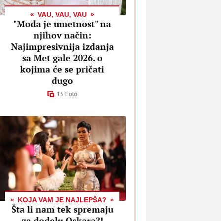
VAU, VAU, VAU
"Moda je umetnost" na
njihov način:
Najimpresivnija izdanja
sa Met gale 2026. o
kojima će se pričati
dugo
15 Foto
KOJA VAM JE NAJLEPŠA?
Šta li nam tek spremaju
za dodelu Oskara?!