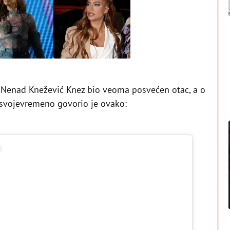
 je Nenad Knežević Knez bio veoma posvećen otac, a o
svojevremeno govorio je ovako: