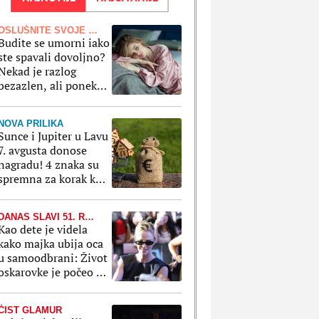
OSLUŠNITE SVOJE TELO
Budite se umorni iako
ste spavali dovoljno?
Nekad je razlog
bezazlen, ali ponekad
to ukazuje na
zdravstvene probleme
NOVA PRILIKA
Sunce i Jupiter u Lavu
7. avgusta donose
nagradu! 4 znaka su
spremna za korak koji
može da promeni sve
DANAS SLAVI 51. ROĐENDAN
Kao dete je videla
kako majka ubija oca
u samoodbrani: Život
oskarovke je počeo u
bolu, a pretvorio se u
bajku
ČIST GLAMUR