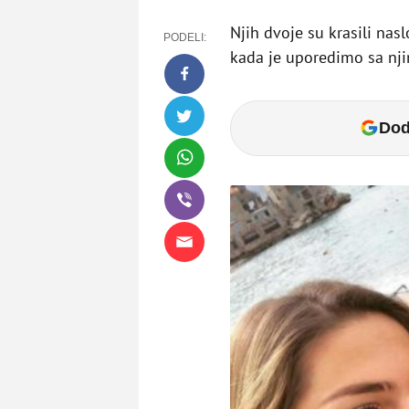
Njih dvoje su krasili na
PODELI:
kada je uporedimo sa nji
Dod