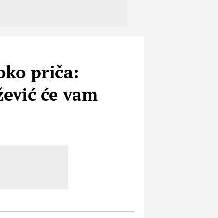
oko priča:
ević će vam