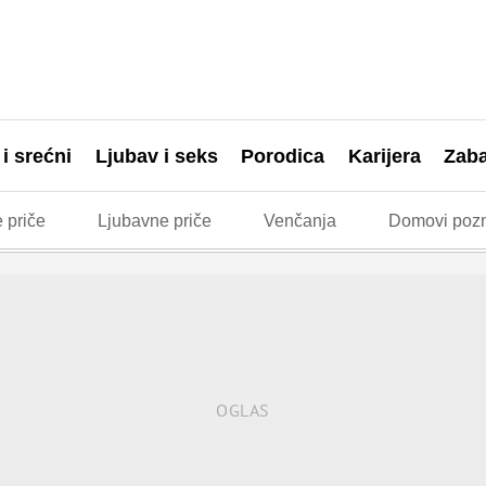
 i srećni
Ljubav i seks
Porodica
Karijera
Zab
 priče
Ljubavne priče
Venčanja
Domovi pozn