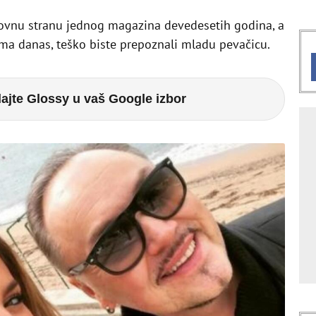
slovnu stranu jednog magazina devedesetih godina, a
ma danas, teško biste prepoznali mladu pevačicu.
ajte Glossy u vaš Google izbor