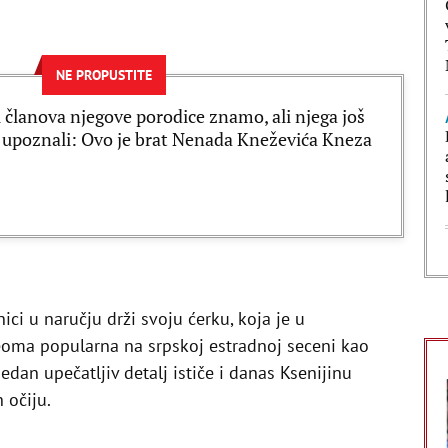
NE PROPUSTITE
 članova njegove porodice znamo, ali njega još
upoznali: Ovo je brat Nenada Kneževića Kneza
i u naručju drži svoju ćerku, koja je u
ma popularna na srpskoj estradnoj seceni kao
 Jedan upečatljiv detalj ističe i danas Ksenijinu
h očiju.