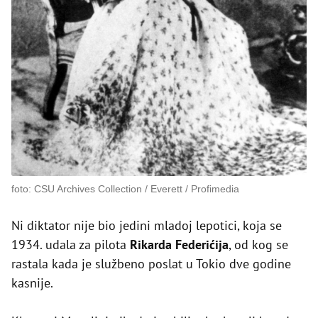
foto: CSU Archives Collection / Everett / Profimedia
Ni diktator nije bio jedini mladoj lepotici, koja se
1934. udala za pilota
Rikarda Federićija
, od kog se
rastala kada je službeno poslat u Tokio dve godine
kasnije.