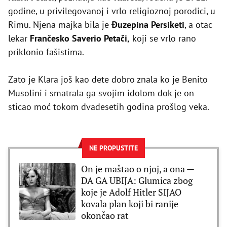
godine, u privilegovanoj i vrlo religioznoj porodici, u
Rimu. Njena majka bila je
Đuzepina Persiketi
, a otac
lekar
Frančesko Saverio Petači,
koji se vrlo rano
priklonio fašistima.
Zato je Klara još kao dete dobro znala ko je Benito
Musolini i smatrala ga svojim idolom dok je on
sticao moć tokom dvadesetih godina prošlog veka.
NE PROPUSTITE
On je maštao o njoj, a ona —
DA GA UBIJA: Glumica zbog
koje je Adolf Hitler SIJAO
kovala plan koji bi ranije
okončao rat