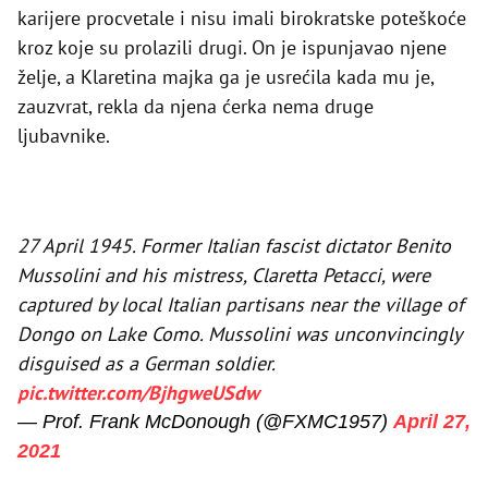
karijere procvetale i nisu imali birokratske poteškoće
kroz koje su prolazili drugi. On je ispunjavao njene
želje, a Klaretina majka ga je usrećila kada mu je,
zauzvrat, rekla da njena ćerka nema druge
ljubavnike.
27 April 1945. Former Italian fascist dictator Benito
Mussolini and his mistress, Claretta Petacci, were
captured by local Italian partisans near the village of
Dongo on Lake Como. Mussolini was unconvincingly
disguised as a German soldier.
pic.twitter.com/BjhgweUSdw
— Prof. Frank McDonough (@FXMC1957)
April 27,
2021