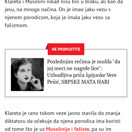
Klareta i Musolini nikad nisu bili u braku, ali kao da
jesu, na mnogo načina. On je imao jaku vezu s
njenom porodicom, koja je imala jaku vezu sa
fašizmom.
NE PROPUSTITE
Poslednjim rečima je molila "da
joj meci ne nagrde lice":
Uzbudljiva priča špijunke Vere
Pešić, SRPSKE MATA HARI
Klareta je rano tokom veze jasno stavila do znanja
diktatoru da očekuje da njena porodica ima koristi
od tome što je uz
Musolinija i fašiste
, pa su im