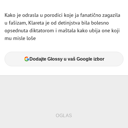
Kako je odrasla u porodici koje ja fanatično zagazila
u fašizam, Klareta je od detinjstva bila bolesno
opsednuta diktatorom i maštala kako ubija one koji
mu misle loše
Dodajte Glossy u vaš Google izbor