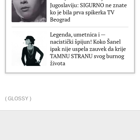
Jugoslaviju: SIGURNO ne znate
ko je bila prva spikerka TV
Beograd
Legenda, umetnica i —
nacistički špijun! Koko Šanel
ipak nije uspela zauvek da krije
TAMNU STRANU svog burnog
života
(
GLOSSY
)