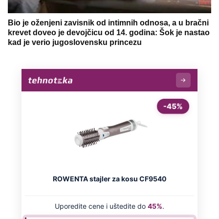
Bio je oženjeni zavisnik od intimnih odnosa, a u bračni
krevet doveo je devojčicu od 14. godina: Šok je nastao
kad je verio jugoslovensku princezu