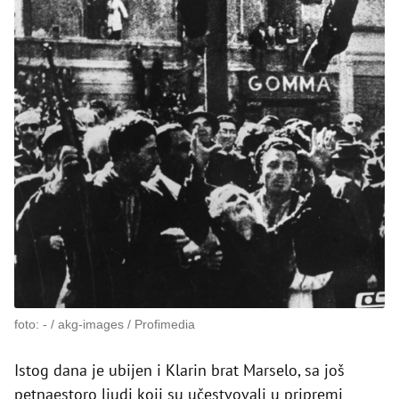
foto: - / akg-images / Profimedia
Istog dana je ubijen i Klarin brat Marselo, sa još
petnaestoro ljudi koji su učestvovali u pripremi