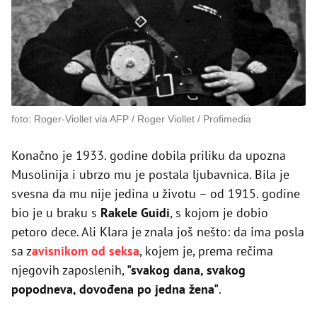
foto: Roger-Viollet via AFP / Roger Viollet / Profimedia
Konačno je 1933. godine dobila priliku da upozna
Musolinija i ubrzo mu je postala ljubavnica. Bila je
svesna da mu nije jedina u životu – od 1915. godine
bio je u braku s
Rakele Guidi
, s kojom je dobio
petoro dece. Ali Klara je znala još nešto: da ima posla
sa z
avisnikom od seksa
, kojem je, prema rečima
njegovih zaposlenih,
"svakog dana, svakog
popodneva, dovođena po jedna žena"
.