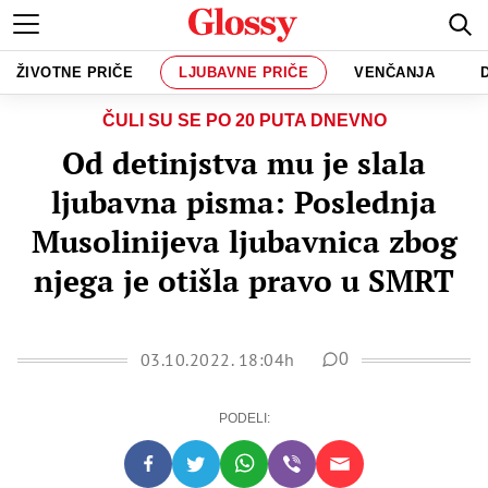
ŽIVOTNE PRIČE
LJUBAVNE PRIČE
VENČANJA
ČULI SU SE PO 20 PUTA DNEVNO
Od detinjstva mu je slala
ljubavna pisma: Poslednja
Musolinijeva ljubavnica zbog
njega je otišla pravo u SMRT
03.10.2022. 18:04h
0
PODELI: