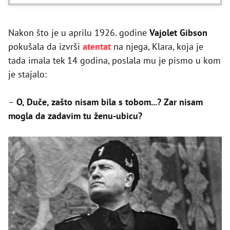
Nakon što je u aprilu 1926. godine
Vajolet Gibson
pokušala da izvrši
atentat
na njega, Klara, koja je
tada imala tek 14 godina, poslala mu je pismo u kom
je stajalo:
–
O, Duče, zašto nisam bila s tobom...? Zar nisam
mogla da zadavim tu ženu-ubicu?