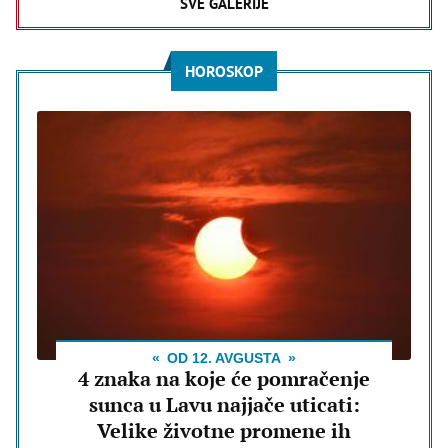
SVE GALERIJE
HOROSKOP
OD 12. AVGUSTA
4 znaka na koje će pomračenje
sunca u Lavu najjače uticati:
Velike životne promene ih