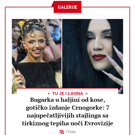
GALERIJE
TU JE I LAVINA
Bugarka u haljini od kose,
gotičko izdanje Crnogorke: 7
najupečatljivijih stajlinga sa
tirkiznog tepiha uoči Evrovizije
7 Foto