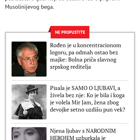
Musolinijevog bega.
NE PROPUSTITE
Rođen je u koncentracionom
logoru, pa odmah ostao bez
majke: Bolna priča slavnog
srpskog reditelja
Pisala je SAMO O LJUBAVI, a
živela bez nje: Ko je bila i koga
je volela Mir Jam, žena zbog
devojke setno uzdišu pun vek?
Njena ljubav s NARODNIM
HEROJEM uzburkala je