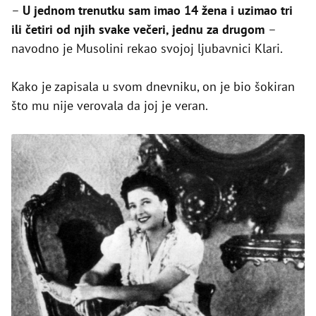
–
U jednom trenutku sam imao 14 žena i uzimao tri
ili četiri od njih svake večeri, jednu za drugom
–
navodno je Musolini rekao svojoj ljubavnici Klari.
Kako je zapisala u svom dnevniku, on je bio šokiran
što mu nije verovala da joj je veran.