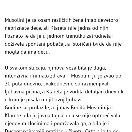
Musolini je sa osam različitih žena imao devetoro
nepriznate dece, ali Klareta nije jedna od njih.
Poznato je da je u jednom trenutku zatrudnela i
doživela spontani pobačaj, a istoričari tvrde da nije
mogla da ima decu.
U svakom slučaju, njihova veza bila je duga,
intenzivna i nimalo zdrava – Musolini ju je zvao po
20 puta dnevno, svakodnevno su razmenjivali
ljubavna pisma, a Klareta je vodila detaljan dnevnik
u kom je pisala o njihovoj ljubavi.
Godine su prolazile, a ljubav Benita Musolinija i
Klarete bila je javna tajna, ona se nije opterećivala
njegovim zločinima i podržavala ga, a bila je i
Dučeov najverniji pratilac u životu. Ostala je to do