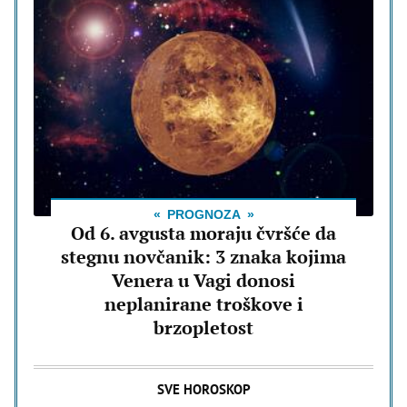
PROGNOZA
Od 6. avgusta moraju čvršće da
stegnu novčanik: 3 znaka kojima
Venera u Vagi donosi
neplanirane troškove i
brzopletost
SVE HOROSKOP