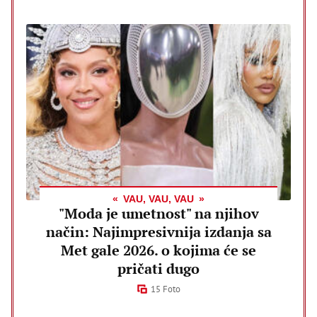
VAU, VAU, VAU
"Moda je umetnost" na njihov
način: Najimpresivnija izdanja sa
Met gale 2026. o kojima će se
pričati dugo
15 Foto