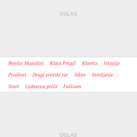
Benito Musolini
Klara Petači
Klareta
Istorija
Prošlost
Drugi svetski rat
Afera
Streljanje
Smrt
Ljubavna priča
Fašizam