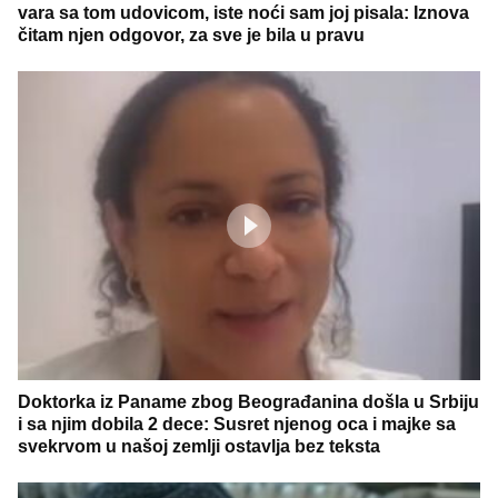
vara sa tom udovicom, iste noći sam joj pisala: Iznova
čitam njen odgovor, za sve je bila u pravu
Doktorka iz Paname zbog Beograđanina došla u Srbiju
i sa njim dobila 2 dece: Susret njenog oca i majke sa
svekrvom u našoj zemlji ostavlja bez teksta