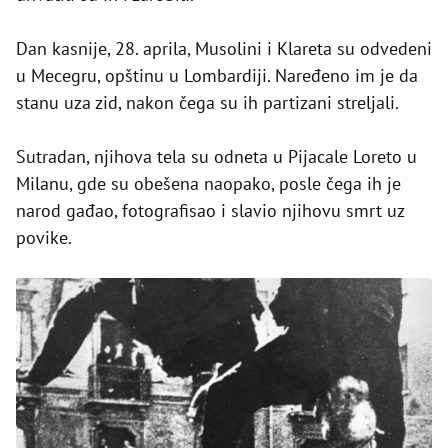
Dan kasnije, 28. aprila, Musolini i Klareta su odvedeni
u Mecegru, opštinu u Lombardiji. Naređeno im je da
stanu uza zid, nakon čega su ih partizani streljali.
Sutradan, njihova tela su odneta u Pijacale Loreto u
Milanu, gde su obešena naopako, posle čega ih je
narod gađao, fotografisao i slavio njihovu smrt uz
povike.