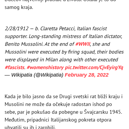
samog kraja.
2/28/1912 — b. Claretta Petacci, Italian fascist
supporter. Long-standing mistress of Italian dictator,
Benito Mussolini. At the end of
#WWII
, she and
Mussolini were executed by firing squad, their bodies
were displayed in Milan along with other executed
#fascists
.
#womenshistory
pic.twitter.com/CjvEyirgYq
— Wikipatia (@Wikipatia)
February 28, 2022
Kada je bilo jasno da se Drugi svetski rat bliži kraju i
Musolini ne može da očekuje radostan ishod po
sebe, par je pokušao da pobegne u Švajcarsku 1945.
Međutim, pripadnici Italijanskog pokreta otpora
uhvatili su ih i zarobili.