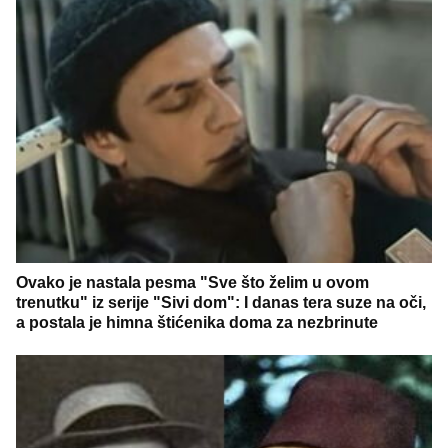
Ovako je nastala pesma "Sve što želim u ovom
trenutku" iz serije "Sivi dom": I danas tera suze na oči,
a postala je himna štićenika doma za nezbrinute