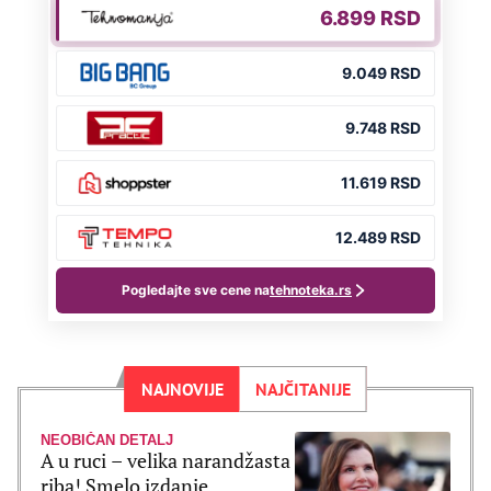
NAJNOVIJE
NAJČITANIJE
NEOBIČAN DETALJ
A u ruci – velika narandžasta
riba! Smelo izdanje