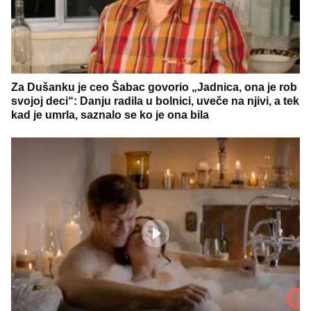
Za Dušanku je ceo Šabac govorio „Jadnica, ona je rob
svojoj deci“: Danju radila u bolnici, uveče na njivi, a tek
kad je umrla, saznalo se ko je ona bila