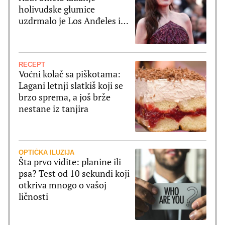
holivudske glumice
uzdrmalo je Los Anđeles i
pomerilo granice mode
RECEPT
Voćni kolač sa piškotama:
Lagani letnji slatkiš koji se
brzo sprema, a još brže
nestane iz tanjira
OPTIČKA ILUZIJA
Šta prvo vidite: planine ili
psa? Test od 10 sekundi koji
otkriva mnogo o vašoj
ličnosti