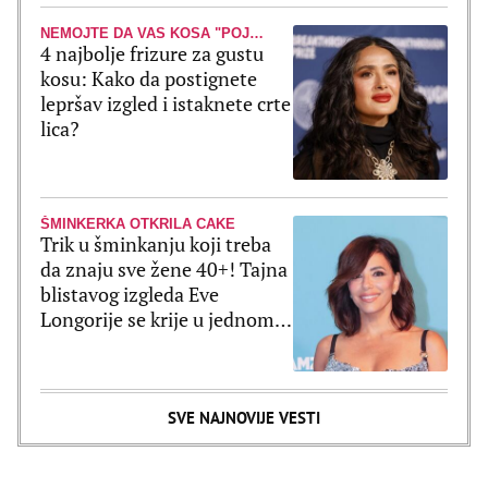
NEMOJTE DA VAS KOSA "POJEDE"
4 najbolje frizure za gustu
kosu: Kako da postignete
lepršav izgled i istaknete crte
lica?
ŠMINKERKA OTKRILA CAKE
Trik u šminkanju koji treba
da znaju sve žene 40+! Tajna
blistavog izgleda Eve
Longorije se krije u jednom
proizvodu
SVE NAJNOVIJE VESTI