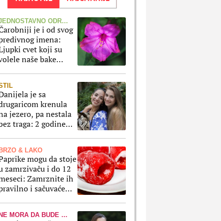
JEDNOSTAVNO ODRŽAVANJE
Čarobniji je i od svog
predivnog imena:
Ljupki cvet koji su
volele naše bake
skoro da sam brine o
sebi
STIL
Danijela je sa
drugaricom krenula
na jezero, pa nestala
bez traga: 2 godine
kasnije nalaze ih u
pećini, a priča o tome
BRZO & LAKO
šta im se desilo je
Paprike mogu da stoje
nešto najstrašnije
u zamrzivaču i do 12
meseci: Zamrznite ih
pravilno i sačuvaće
ukus, boju i čvrstinu
NE MORA DA BUDE SKUP