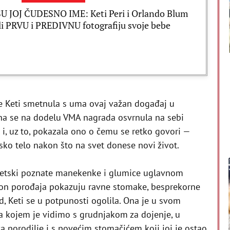
U JOJ ČUDESNO IME: Keti Peri i Orlando Blum
li PRVU i PREDIVNU fotografiju svoje bebe
je Keti smetnula s uma ovaj važan događaj u
na se na dodelu VMA nagrada osvrnula na sebi
 i, uz to, pokazala ono o čemu se retko govori —
sko telo nakon što na svet donese novi život.
svetski poznate manekenke i glumice uglavnom
n porođaja pokazuju ravne stomake, besprekorne
d, Keti se u potpunosti ogolila. Ona je u svom
na kojem je vidimo s grudnjakom za dojenje, u
porodilje i s povećim stomačićem koji joj je ostao