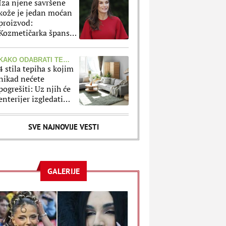
Iza njene savršene
kože je jedan moćan
proizvod:
Kozmetičarka španske
kraljice otkrila koji
korak Leticija ne
KAKO ODABRATI TEPIH?
preskače
4 stila tepiha s kojim
nikad nećete
pogrešiti: Uz njih će
enterijer izgledati
lepše i modernije
SVE NAJNOVIJE VESTI
GALERIJE