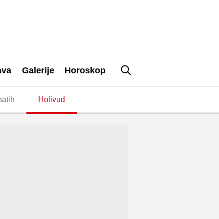
ava
Galerije
Horoskop
atih
Holivud