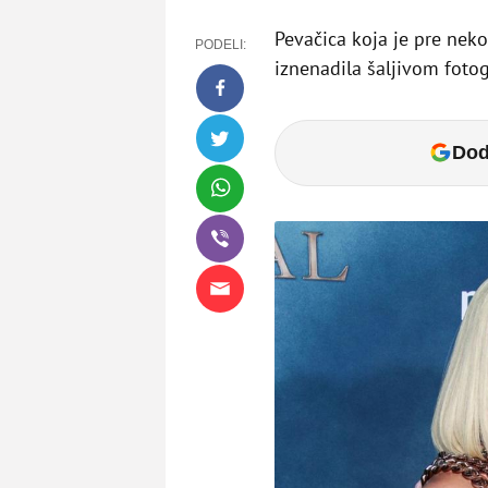
Pevačica koja je pre neko
PODELI:
iznenadila šaljivom fotog
Dod