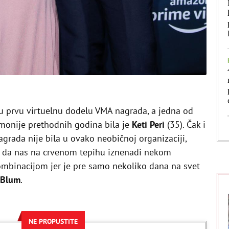
u prvu virtuelnu dodelu VMA nagrada, a jedna od
monije prethodnih godina bila je
Keti Peri
(35). Čak i
grada nije bila u ovako neobičnoj organizaciji,
na da nas na crvenom tepihu iznenadi nekom
binacijom jer je pre samo nekoliko dana na svet
 Blum
.
NE PROPUSTITE