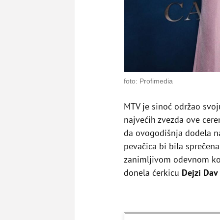
foto: Profimedia
MTV je sinoć održao svoj
najvećih zvezda ove cere
da ovogodišnja dodela na
pevačica bi bila spreče
zanimljivom odevnom kom
donela ćerkicu
Dejzi Dav