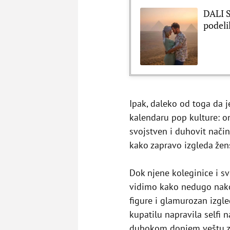
DALI S
podeli
Ipak, daleko od toga da 
kalendaru pop kulture: o
svojstven i duhovit način
kako zapravo izgleda žen
Dok njene koleginice i 
vidimo kako nedugo nako
figure i glamurozan izgle
kupatilu napravila selfi 
dubokom donjem veštu za 