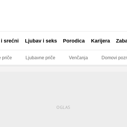
 i srećni
Ljubav i seks
Porodica
Karijera
Zab
 priče
Ljubavne priče
Venčanja
Domovi pozn