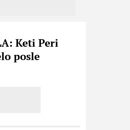
 Keti Peri
lo posle