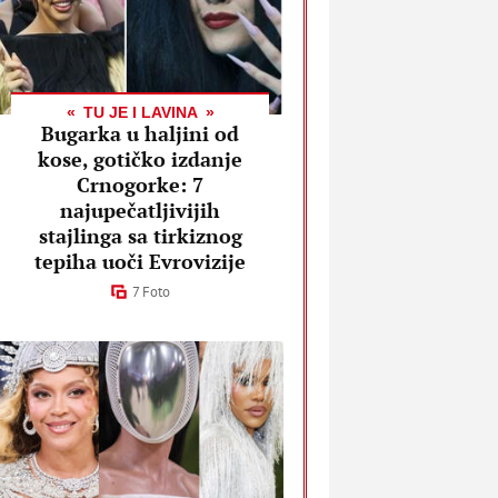
TU JE I LAVINA
Bugarka u haljini od
kose, gotičko izdanje
Crnogorke: 7
najupečatljivijih
stajlinga sa tirkiznog
tepiha uoči Evrovizije
7 Foto