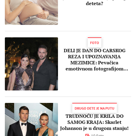
deteta?
FOTO
DELI JE DAN DO CARSKOG
REZA I UPOZNAVANJA
MEZIMICE: Pevačica
emotivnom fotografijom
uporedila prvu i drugu
TRUDNOĆU
DRUGO DETE JE NA PUTU
TRUDNOĆU JE KRILA DO
SAMOG KRAJA: Skarlet
Johanson je u drugom stanju!
10 Foto