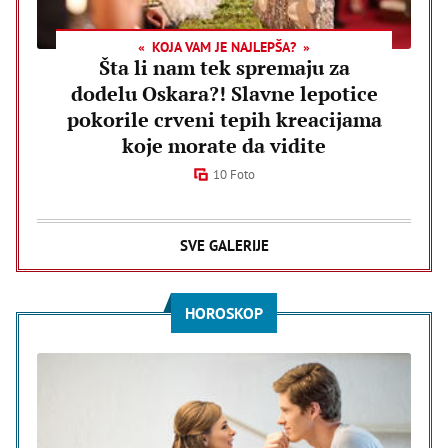
KOJA VAM JE NAJLEPŠA?
Šta li nam tek spremaju za
dodelu Oskara?! Slavne lepotice
pokorile crveni tepih kreacijama
koje morate da vidite
10 Foto
SVE GALERIJE
HOROSKOP