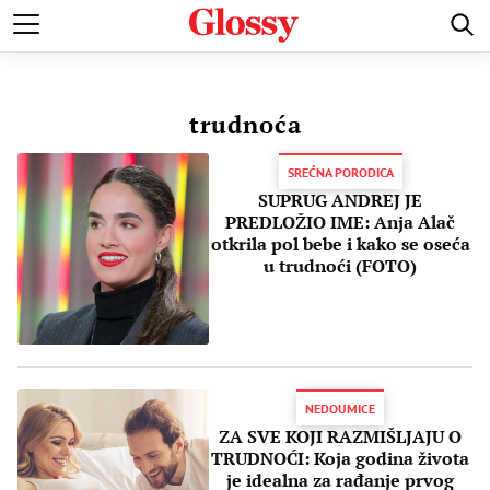
POZNATI
MODA I LEPOTA
ZDRAVI I SREĆNI
LJUBAV 
trudnoća
SREĆNA PORODICA
SUPRUG ANDREJ JE
PREDLOŽIO IME: Anja Alač
otkrila pol bebe i kako se oseća
u trudnoći (FOTO)
NEDOUMICE
ZA SVE KOJI RAZMIŠLJAJU O
TRUDNOĆI: Koja godina života
je idealna za rađanje prvog