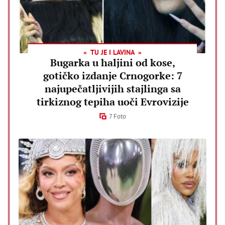
TU JE I LAVINA
Bugarka u haljini od kose,
gotičko izdanje Crnogorke: 7
najupečatljivijih stajlinga sa
tirkiznog tepiha uoči Evrovizije
7 Foto