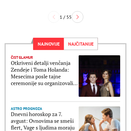
1 / 55
NAJNOVIJE
NAJČITANIJE
ČIST GLAMUR
Otkriveni detalji venčanja
Zendeje i Toma Holanda:
Mesecima posle tajne
ceremonije su organizovali
bajkovito slavlje
ASTRO PROGNOZA
Dnevni horoskop za 7.
avgust: Ovnovima se smeši
flert, Vage s ljudima moraju