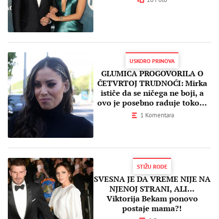
USKORO PRINOVA
GLUMICA PROGOVORILA O
ČETVRTOJ TRUDNOĆI: Mirka
ističe da se ničega ne boji, a
ovo je posebno raduje tokom
leta!
1 Komentara
STIŽU RODE
SVESNA JE DA VREME NIJE NA
NJENOJ STRANI, ALI...
Viktorija Bekam ponovo
postaje mama?!