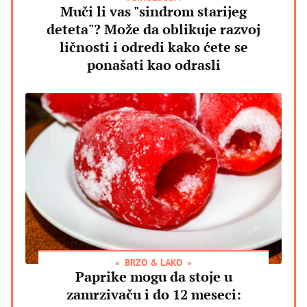
Muči li vas "sindrom starijeg
deteta"? Može da oblikuje razvoj
ličnosti i odredi kako ćete se
ponašati kao odrasli
BRZO & LAKO
Paprike mogu da stoje u
zamrzivaču i do 12 meseci: