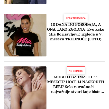
LEPA TRUDNICA
18 DANA DO POROĐAJA, A
ONA TAKO ZGODNA: Evo kako
Mia Borisavljević izgleda u 9.
mesecu TRUDNOĆE (FOTO)
NE BRINITE
MOGU LI GA IMATI U 9.
MESECU? HOĆE LI NAŠKODITI
BEBI? Seks u trudnoći —
najvažnije stvari koje biste
voleli da znate