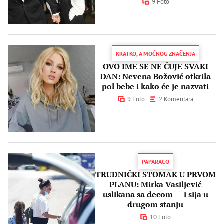
9 Foto
KRATKO, A MOĆNOG ZNAČENJA
OVO IME SE NE ČUJE SVAKI
DAN: Nevena Božović otkrila
pol bebe i kako će je nazvati
9 Foto
2 Komentara
PAPARACO
TRUDNIČKI STOMAK U PRVOM
PLANU: Mirka Vasiljević
uslikana sa decom — i sija u
drugom stanju
10 Foto