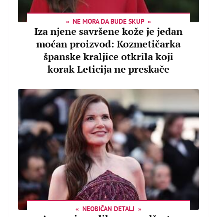
NE MORA DA BUDE SKUP
Iza njene savršene kože je jedan
moćan proizvod: Kozmetičarka
španske kraljice otkrila koji
korak Leticija ne preskače
NEOBIČAN DETALJ