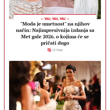
VAU, VAU, VAU
"Moda je umetnost" na njihov
način: Najimpresivnija izdanja sa
Met gale 2026. o kojima će se
pričati dugo
15 Foto