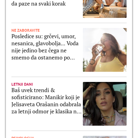
da paze na svaki korak
NE ZABORAVITE
Posledice su: grčevi, umor,
nesanica, glavobolja... Voda
nije jedino bez čega ne
smemo da ostanemo po
velikim vrućinama
LETNJI DANI
Baš uvek trendi &
sofisticirano: Manikir koji je
Jelisaveta Orašanin odabrala
za letnji odmor je klasika na
delu