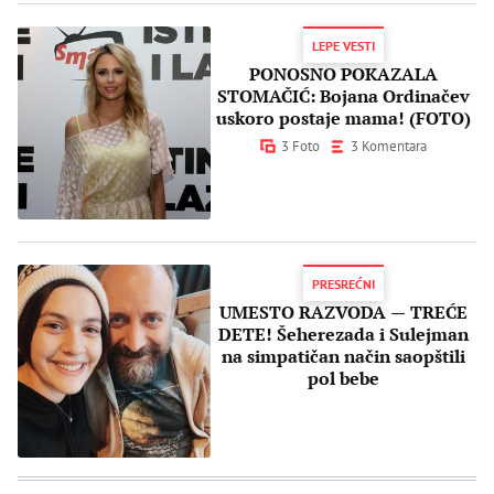
LEPE VESTI
PONOSNO POKAZALA
STOMAČIĆ: Bojana Ordinačev
uskoro postaje mama! (FOTO)
3 Foto
3 Komentara
PRESREĆNI
UMESTO RAZVODA — TREĆE
DETE! Šeherezada i Sulejman
na simpatičan način saopštili
pol bebe