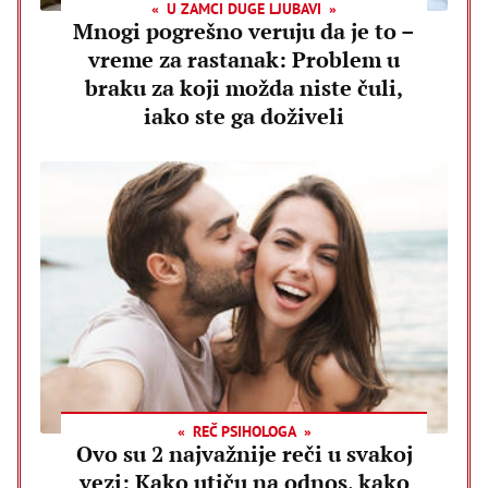
U ZAMCI DUGE LJUBAVI
Mnogi pogrešno veruju da je to –
vreme za rastanak: Problem u
braku za koji možda niste čuli,
iako ste ga doživeli
REČ PSIHOLOGA
Ovo su 2 najvažnije reči u svakoj
vezi: Kako utiču na odnos, kako