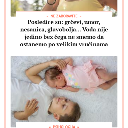
NE ZABORAVITE
Posledice su: grčevi, umor,
nesanica, glavobolja... Voda nije
jedino bez čega ne smemo da
ostanemo po velikim vrućinama
PSIHOLOGIJA