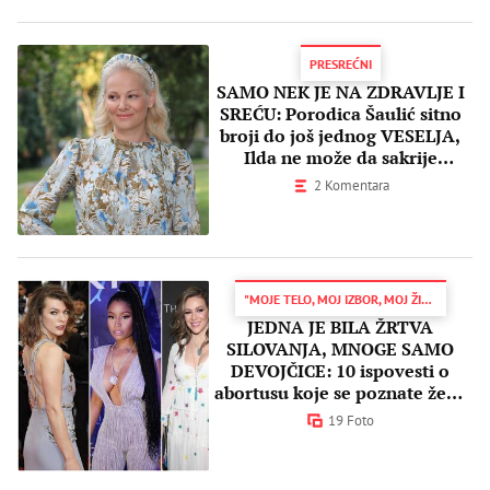
PRESREĆNI
SAMO NEK JE NA ZDRAVLJE I
SREĆU: Porodica Šaulić sitno
broji do još jednog VESELJA,
Ilda ne može da sakrije
UZBUĐENJE
2 Komentara
"MOJE TELO, MOJ IZBOR, MOJ ŽIVOT"
JEDNA JE BILA ŽRTVA
SILOVANJA, MNOGE SAMO
DEVOJČICE: 10 ispovesti o
abortusu koje se poznate žene
nisu plašile da podele
19 Foto