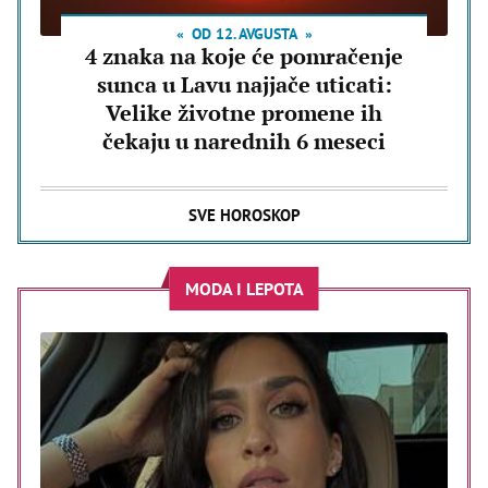
OD 12. AVGUSTA
4 znaka na koje će pomračenje
sunca u Lavu najjače uticati:
Velike životne promene ih
čekaju u narednih 6 meseci
SVE HOROSKOP
MODA I LEPOTA