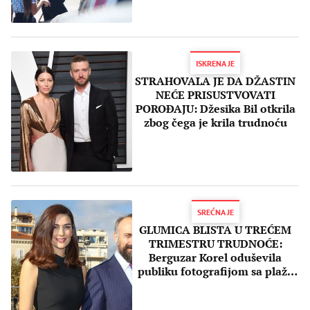
ISKRENA JE
STRAHOVALA JE DA DŽASTIN
NEĆE PRISUSTVOVATI
POROĐAJU: Džesika Bil otkrila
zbog čega je krila trudnoću
SREĆNA JE
GLUMICA BLISTA U TREĆEM
TRIMESTRU TRUDNOĆE:
Berguzar Korel oduševila
publiku fotografijom sa plaže
(FOTO)