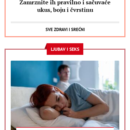
Zamrznite ih pravilno i sačuvaće
ukus, boju i čvrstinu
SVE ZDRAVI I SREĆNI
LJUBAV I SEKS