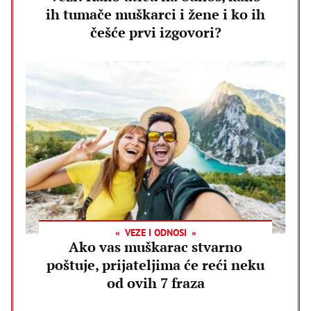
ih tumače muškarci i žene i ko ih
češće prvi izgovori?
VEZE I ODNOSI
Ako vas muškarac stvarno
poštuje, prijateljima će reći neku
od ovih 7 fraza