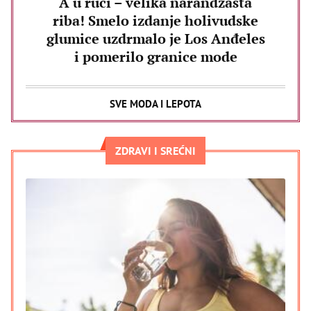
A u ruci – velika narandžasta
riba! Smelo izdanje holivudske
glumice uzdrmalo je Los Anđeles
i pomerilo granice mode
SVE MODA I LEPOTA
ZDRAVI I SREĆNI