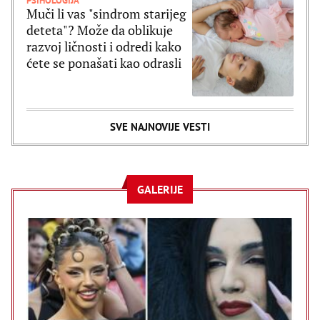
PSIHOLOGIJA
Muči li vas "sindrom starijeg
deteta"? Može da oblikuje
razvoj ličnosti i odredi kako
ćete se ponašati kao odrasli
SVE NAJNOVIJE VESTI
GALERIJE