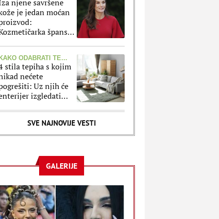
Iza njene savršene
kože je jedan moćan
proizvod:
Kozmetičarka španske
kraljice otkrila koji
korak Leticija ne
KAKO ODABRATI TEPIH?
preskače
4 stila tepiha s kojim
nikad nećete
pogrešiti: Uz njih će
enterijer izgledati
lepše i modernije
SVE NAJNOVIJE VESTI
GALERIJE