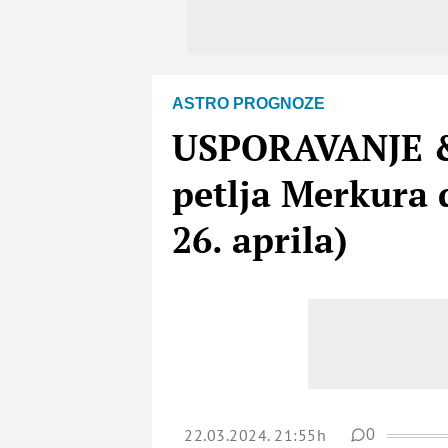
ASTRO PROGNOZE
USPORAVANJE & 
petlja Merkura 
26. aprila)
22.03.2024. 21:55h
0