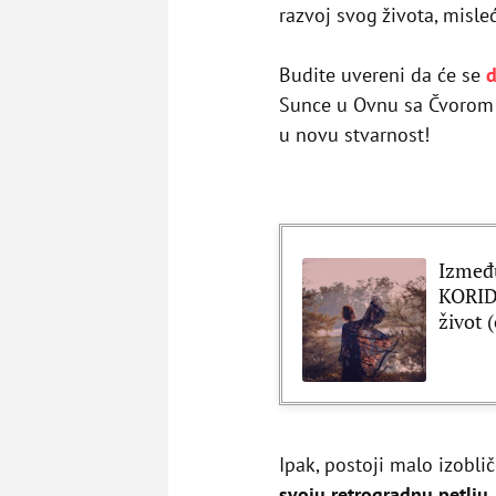
razvoj svog života, misleć
Budite uvereni da će se
d
Sunce u Ovnu sa Čvorom b
u novu stvarnost!
Izmeđ
KORID
život 
Ipak, postoji malo izoblič
svoju retrogradnu petlju