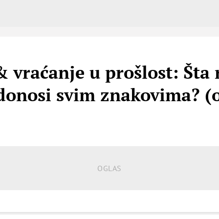
vraćanje u prošlost: Šta 
donosi svim znakovima? (