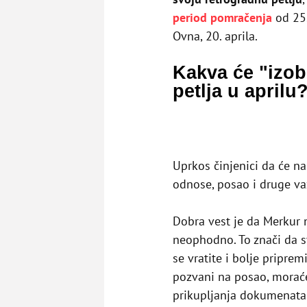
period pomračenja
od 25.
Ovna, 20. aprila.
Kakva će "izo
petlja u aprilu
Uprkos činjenici da će n
odnose, posao i druge važ
Dobra vest je da Merkur 
neophodno. To znači da 
se vratite i bolje pripre
pozvani na posao, morać
prikupljanja dokumenata 