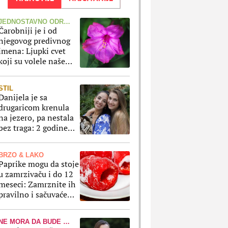
JEDNOSTAVNO ODRŽAVANJE
Čarobniji je i od
njegovog predivnog
imena: Ljupki cvet
koji su volele naše
bake skoro da sam
brine o sebi
STIL
Danijela je sa
drugaricom krenula
na jezero, pa nestala
bez traga: 2 godine
kasnije nalaze ih u
pećini, a priča o tome
BRZO & LAKO
šta im se desilo je
Paprike mogu da stoje
nešto najstrašnije
u zamrzivaču i do 12
meseci: Zamrznite ih
pravilno i sačuvaće
ukus, boju i čvrstinu
NE MORA DA BUDE SKUP