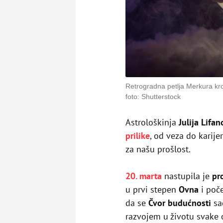
Retrogradna petlja Merkura kroz
foto: Shutterstock
Astrološkinja
Julija Lifa
prilike
, od veza do karij
za našu prošlost.
20. marta
nastupila je
pr
u prvi stepen
Ovna
i poče
da se
Čvor budućnosti
sa
razvojem u životu svake 