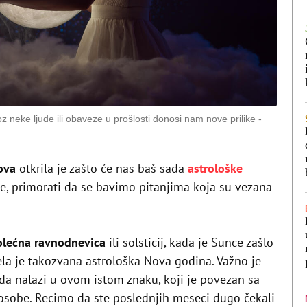
 neke ljude ili obaveze u prošlosti donosi nam nove prilike
nova
otkrila je zašto će nas baš sada
astrološke
ere, primorati da se bavimo pitanjima koja su vezana
olećna ravnodnevica
ili solsticij, kada je Sunce zašlo
la je takozvana astrološka Nova godina. Važno je
da nalazi u ovom istom znaku, koji je povezan sa
osobe. Recimo da ste poslednjih meseci dugo čekali