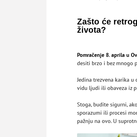
Zašto će retro
života?
Pomračenje 8. aprila u O
desiti brzo i bez mnogo 
Jedina trezvena karika u o
vidu ljudi ili obaveza iz p
Stoga, budite sigurni, ak
sporazumi ili procesi mor
pažnju na ovo. U suprotn