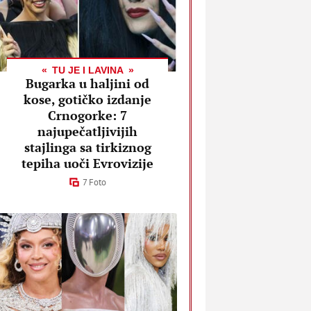
TU JE I LAVINA
Bugarka u haljini od
kose, gotičko izdanje
Crnogorke: 7
najupečatljivijih
stajlinga sa tirkiznog
tepiha uoči Evrovizije
7 Foto