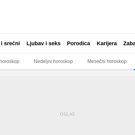
 i srećni
Ljubav i seks
Porodica
Karijera
Zab
horoskop
Nedeljni horoskop
Mesečni horoskop