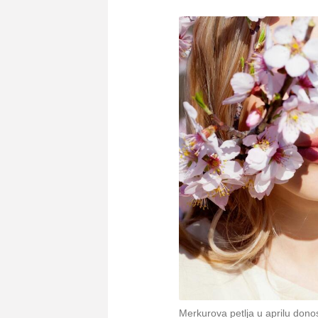
Merkurova petlja u aprilu dono