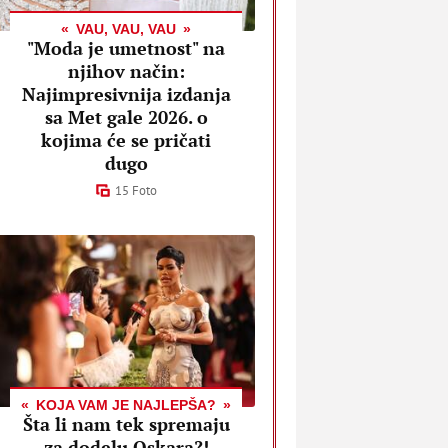
VAU, VAU, VAU
"Moda je umetnost" na
njihov način:
Najimpresivnija izdanja
sa Met gale 2026. o
kojima će se pričati
dugo
15 Foto
KOJA VAM JE NAJLEPŠA?
Šta li nam tek spremaju
za dodelu Oskara?!