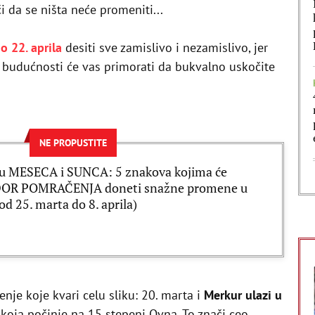
i da se ništa neće promeniti...
o 22. aprila
desiti sve zamislivo i nezamislivo, jer
udućnosti će vas primorati da bukvalno uskočite
NE PROPUSTITE
u MESECA i SUNCA: 5 znakova kojima će
OR POMRAČENJA doneti snažne promene u
(od 25. marta do 8. aprila)
enje koje kvari celu sliku: 20. marta i
Merkur ulazi u
, koja počinje na 15 stepeni Ovna. To znači ceo