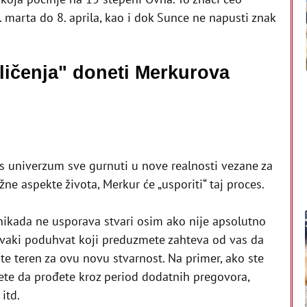
 marta do 8. aprila, kao i dok Sunce ne napusti znak
bličenja" doneti Merkurova
?
as univerzum sve gurnuti u nove realnosti vezane za
ne aspekte života, Merkur će „usporiti“ taj proces.
nikada ne usporava stvari osim ako nije apsolutno
svaki poduhvat koji preduzmete zahteva od vas da
mite teren za ovu novu stvarnost. Na primer, ako ste
ete da prođete kroz period dodatnih pregovora,
itd.