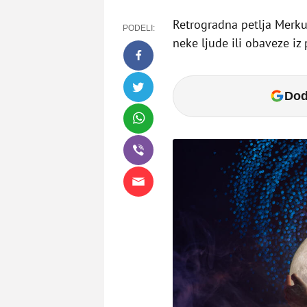
Retrogradna petlja Merku
PODELI:
neke ljude ili obaveze iz 
Dod