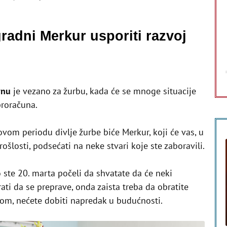
gradni Merkur usporiti razvoj
vnu
je vezano za žurbu, kada će se mnoge situacije
proračuna.
vom periodu divlje žurbe biće Merkur, koji će vas, u
rošlosti, podsećati na neke stvari koje ste zaboravili.
o ste 20. marta počeli da shvatate da će neki
ati da se preprave, onda zaista treba da obratite
om, nećete dobiti napredak u budućnosti.