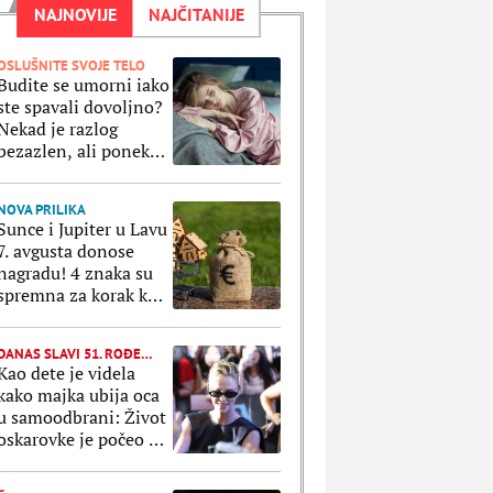
NAJNOVIJE
NAJČITANIJE
OSLUŠNITE SVOJE TELO
Budite se umorni iako
ste spavali dovoljno?
Nekad je razlog
bezazlen, ali ponekad
to ukazuje na
zdravstvene probleme
NOVA PRILIKA
Sunce i Jupiter u Lavu
7. avgusta donose
nagradu! 4 znaka su
spremna za korak koji
može da promeni sve
DANAS SLAVI 51. ROĐENDAN
Kao dete je videla
kako majka ubija oca
u samoodbrani: Život
oskarovke je počeo u
bolu, a pretvorio se u
bajku