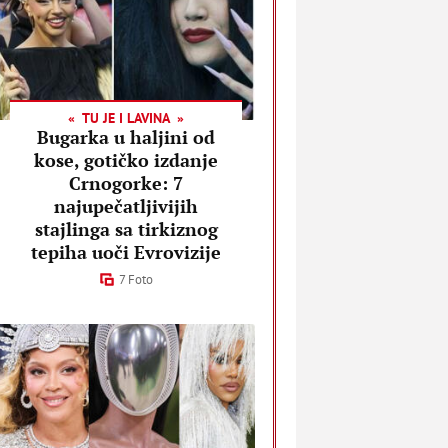
TU JE I LAVINA
Bugarka u haljini od
kose, gotičko izdanje
Crnogorke: 7
najupečatljivijih
stajlinga sa tirkiznog
tepiha uoči Evrovizije
7 Foto