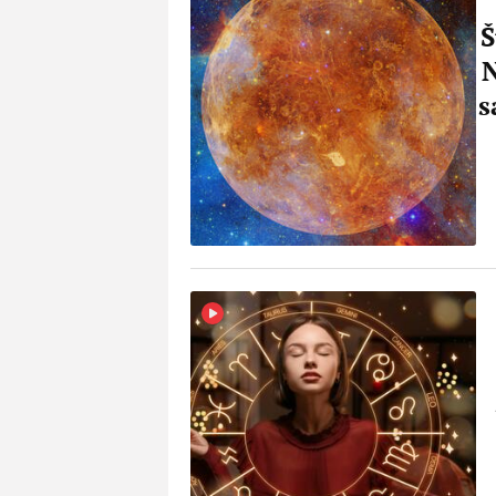
Š
N
s