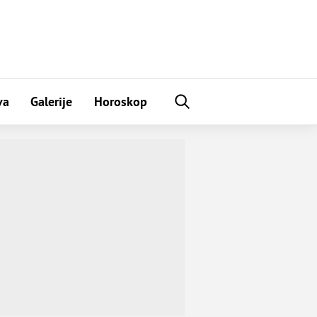
va
Galerije
Horoskop