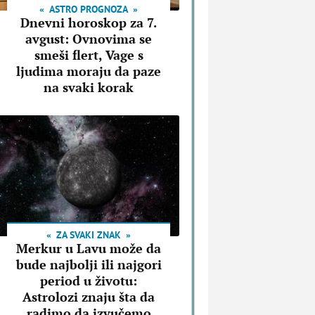
ASTRO PROGNOZA
Dnevni horoskop za 7.
avgust: Ovnovima se
smeši flert, Vage s
ljudima moraju da paze
na svaki korak
ZA SVAKI ZNAK
Merkur u Lavu može da
bude najbolji ili najgori
period u životu:
Astrolozi znaju šta da
radimo da izvučemo