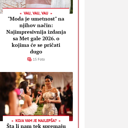
VAU, VAU, VAU
"Moda je umetnost" na
njihov način:
Najimpresivnija izdanja
sa Met gale 2026. o
kojima će se pričati
dugo
15 Foto
KOJA VAM JE NAJLEPŠA?
Šta li nam tek spremaju