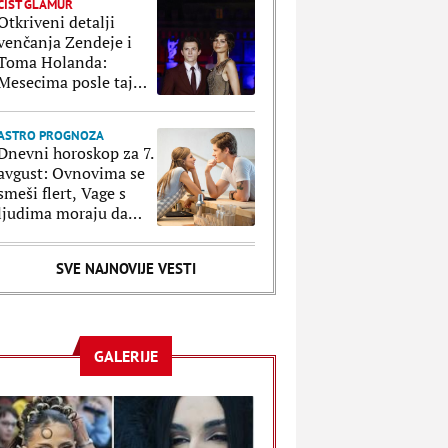
ČIST GLAMUR
Otkriveni detalji
venčanja Zendeje i
Toma Holanda:
Mesecima posle tajne
ceremonije su
organizovali
ASTRO PROGNOZA
bajkovito slavlje
Dnevni horoskop za 7.
avgust: Ovnovima se
smeši flert, Vage s
ljudima moraju da
paze na svaki korak
SVE NAJNOVIJE VESTI
GALERIJE