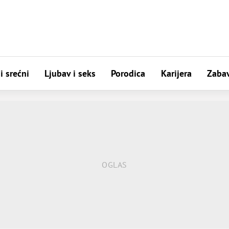
i srećni
Ljubav i seks
Porodica
Karijera
Zaba