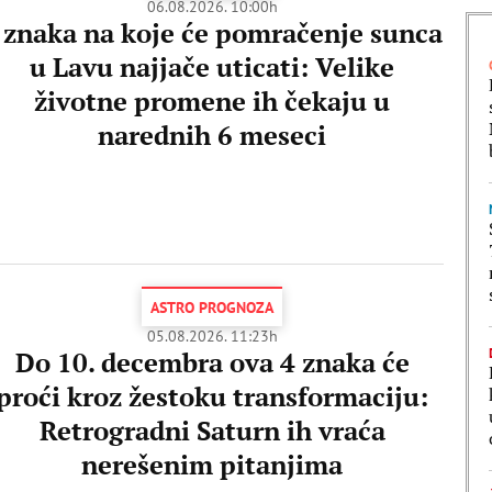
06.08.2026. 10:00h
 znaka na koje će pomračenje sunca
u Lavu najjače uticati: Velike
životne promene ih čekaju u
narednih 6 meseci
ASTRO PROGNOZA
05.08.2026. 11:23h
Do 10. decembra ova 4 znaka će
proći kroz žestoku transformaciju:
Retrogradni Saturn ih vraća
nerešenim pitanjima