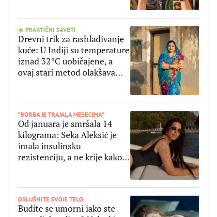
☀️ PRAKTIČNI SAVETI
Drevni trik za rashlađivanje
kuće: U Indiji su temperature
iznad 32°C uobičajene, a
ovaj stari metod olakšava
vrele dane
"BORBA JE TRAJALA MESECIMA"
Od januara je smršala 14
kilograma: Seka Aleksić je
imala insulinsku
rezistenciju, a ne krije kako
je oslabila
OSLUŠNITE SVOJE TELO
Budite se umorni iako ste