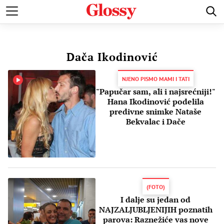
POZNATI
MODA I LEPOTA
ZDRAVI I SREĆNI
LJUBAV 
Dača Ikodinović
NJENO PISMO MAMI I TATI
"Papučar sam, ali i najsrećniji!"
Hana Ikodinović podelila
predivne snimke Nataše
Bekvalac i Dače
(FOTO)
I dalje su jedan od
NAJZALJUBLJENIJIH poznatih
parova: Raznežiće vas nove