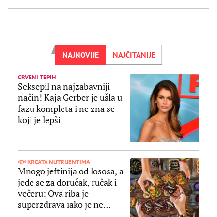
NAJNOVIJE
NAJČITANIJE
CRVENI TEPIH
Seksepil na najzabavniji
način! Kaja Gerber je ušla u
fazu kompleta i ne zna se
koji je lepši
🐟 KRCATA NUTRIJENTIMA
Mnogo jeftinija od lososa, a
jede se za doručak, ručak i
večeru: Ova riba je
superzdrava iako je ne
shvatate ozbiljno