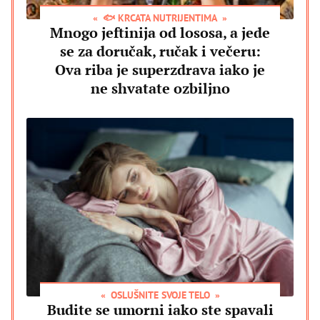
🐟 KRCATA NUTRIJENTIMA
Mnogo jeftinija od lososa, a jede
se za doručak, ručak i večeru:
Ova riba je superzdrava iako je
ne shvatate ozbiljno
OSLUŠNITE SVOJE TELO
Budite se umorni iako ste spavali