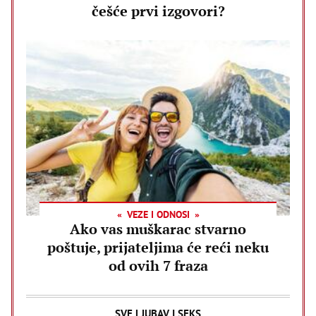
češće prvi izgovori?
VEZE I ODNOSI
Ako vas muškarac stvarno
poštuje, prijateljima će reći neku
od ovih 7 fraza
SVE LJUBAV I SEKS