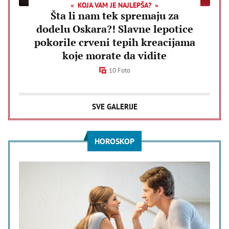
KOJA VAM JE NAJLEPŠA?
Šta li nam tek spremaju za
dodelu Oskara?! Slavne lepotice
pokorile crveni tepih kreacijama
koje morate da vidite
10 Foto
SVE GALERIJE
HOROSKOP