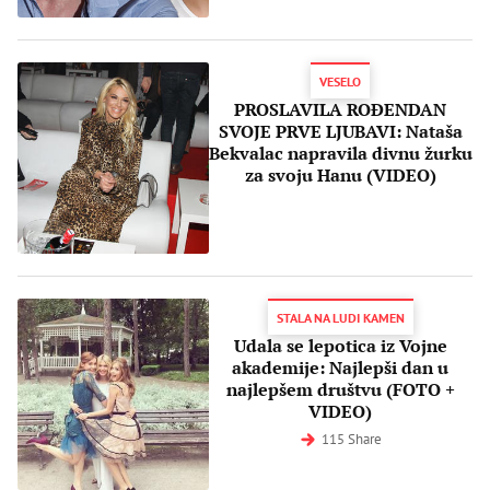
VESELO
PROSLAVILA ROĐENDAN
SVOJE PRVE LJUBAVI: Nataša
Bekvalac napravila divnu žurku
za svoju Hanu (VIDEO)
STALA NA LUDI KAMEN
Udala se lepotica iz Vojne
akademije: Najlepši dan u
najlepšem društvu (FOTO +
VIDEO)
115 Share