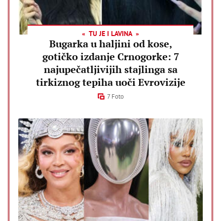
TU JE I LAVINA
Bugarka u haljini od kose,
gotičko izdanje Crnogorke: 7
najupečatljivijih stajlinga sa
tirkiznog tepiha uoči Evrovizije
7 Foto