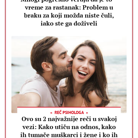
vreme za rastanak: Problem u
braku za koji možda niste čuli,
iako ste ga doživeli
REČ PSIHOLOGA
Ovo su 2 najvažnije reči u svakoj
vezi: Kako utiču na odnos, kako
ih tumače muškarci i žene i ko ih