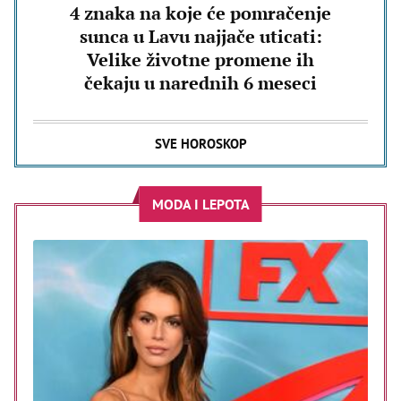
4 znaka na koje će pomračenje
sunca u Lavu najjače uticati:
Velike životne promene ih
čekaju u narednih 6 meseci
SVE HOROSKOP
MODA I LEPOTA