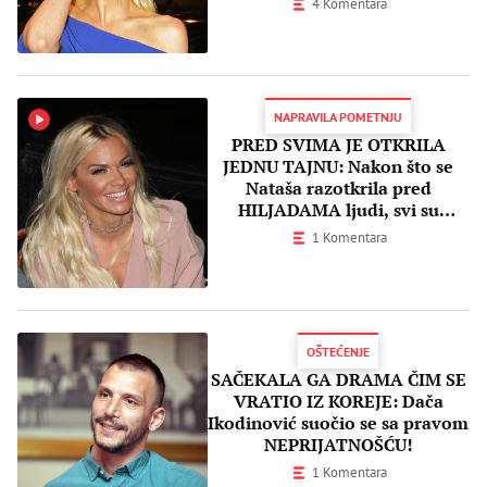
4 Komentara
NAPRAVILA POMETNJU
PRED SVIMA JE OTKRILA
JEDNU TAJNU: Nakon što se
Nataša razotkrila pred
HILJADAMA ljudi, svi su
skandirali DAČINO IME!
1 Komentara
OŠTEĆENJE
SAČEKALA GA DRAMA ČIM SE
VRATIO IZ KOREJE: Dača
Ikodinović suočio se sa pravom
NEPRIJATNOŠĆU!
1 Komentara