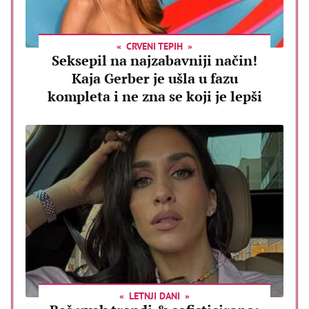
CRVENI TEPIH
Seksepil na najzabavniji način!
Kaja Gerber je ušla u fazu
kompleta i ne zna se koji je lepši
LETNJI DANI