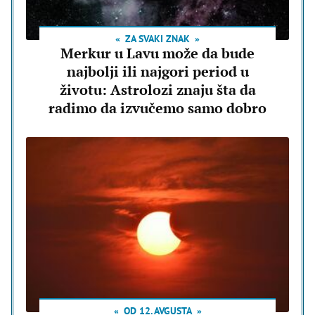
ZA SVAKI ZNAK
Merkur u Lavu može da bude
najbolji ili najgori period u
životu: Astrolozi znaju šta da
radimo da izvučemo samo dobro
OD 12. AVGUSTA