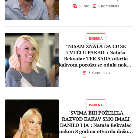
Ognjenović
6 Foto
1 Komentara
ISKRENA
"NISAM ZNALA DA ĆU SE
UVUĆI U PAKAO": Nataša
Bekvalac TEK SADA otkrila
kakvom poroku se odala nakon
Dačine nesreće
3 Komentara
ISKRENA
"SVIMA BIH POŽELELA
RAZVOD KAKAV SMO IMALI
DANILO I JA": Nataša Bekvalac
nakon 8 godina otvorila dušu o
Dači Ikodinoviću