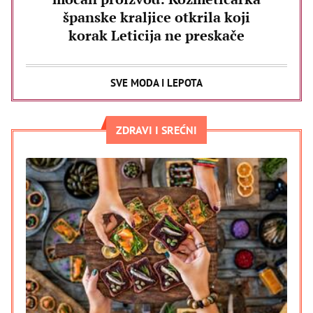
španske kraljice otkrila koji
korak Leticija ne preskače
SVE MODA I LEPOTA
ZDRAVI I SREĆNI