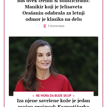
Baš uvek trendi & sofisticirano:
Manikir koji je Jelisaveta
Orašanin odabrala za letnji
odmor je klasika na delu
3 Komentara
NE MORA DA BUDE SKUP
Iza njene savršene kože je jedan
moćan proizvod: Kozmetičarka