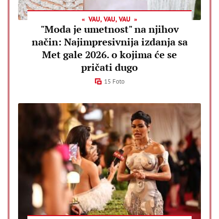
VAU, VAU, VAU
"Moda je umetnost" na njihov
način: Najimpresivnija izdanja sa
Met gale 2026. o kojima će se
pričati dugo
15 Foto