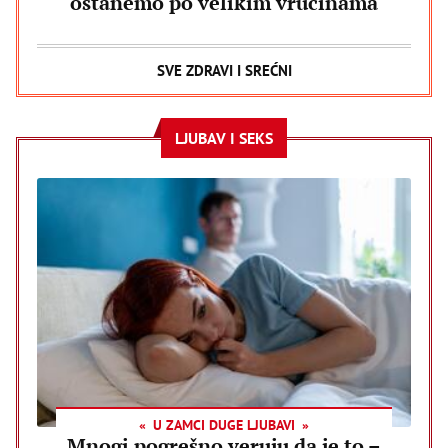
ostanemo po velikim vrućinama
SVE ZDRAVI I SREĆNI
LJUBAV I SEKS
U ZAMCI DUGE LJUBAVI
Mnogi pogrešno veruju da je to –