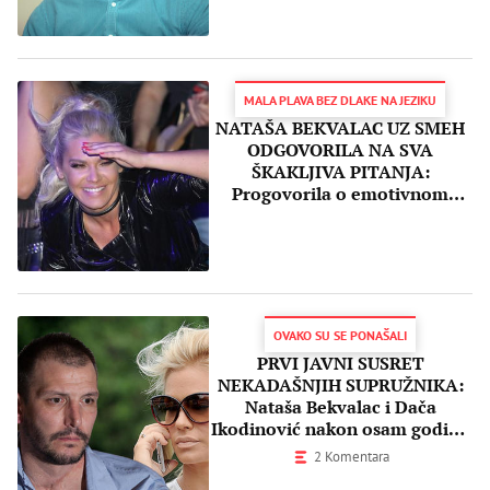
MALA PLAVA BEZ DLAKE NA JEZIKU
NATAŠA BEKVALAC UZ SMEH
ODGOVORILA NA SVA
ŠKAKLJIVA PITANJA:
Progovorila o emotivnom
statusu, šta brani ćerki Hani, pa
pomenula DAČU
IKODINOVIĆA!
OVAKO SU SE PONAŠALI
PRVI JAVNI SUSRET
NEKADAŠNJIH SUPRUŽNIKA:
Nataša Bekvalac i Dača
Ikodinović nakon osam godina
na istom mestu!
2 Komentara