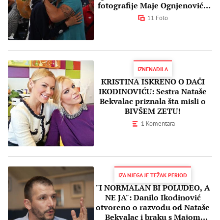
fotografije Maje Ognjenović i
Dače Ikodinovića
11 Foto
IZNENADILA
KRISTINA ISKRENO O DAČI
IKODINOVIĆU: Sestra Nataše
Bekvalac priznala šta misli o
BIVŠEM ZETU!
1 Komentara
IZA NJEGA JE TEŽAK PERIOD
"I NORMALAN BI POLUDEO, A
NE JA": Danilo Ikodinović
otvoreno o razvodu od Nataše
Bekvalac i braku s Majom