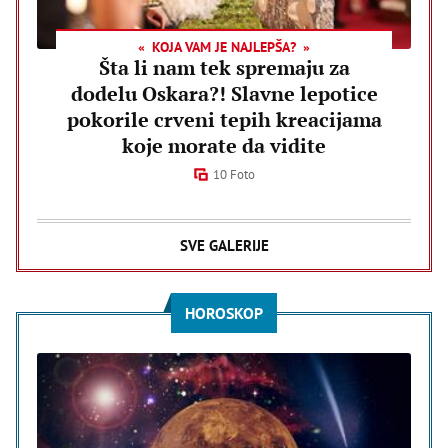
KOJA VAM JE NAJLEPŠA?
Šta li nam tek spremaju za
dodelu Oskara?! Slavne lepotice
pokorile crveni tepih kreacijama
koje morate da vidite
10 Foto
SVE GALERIJE
HOROSKOP