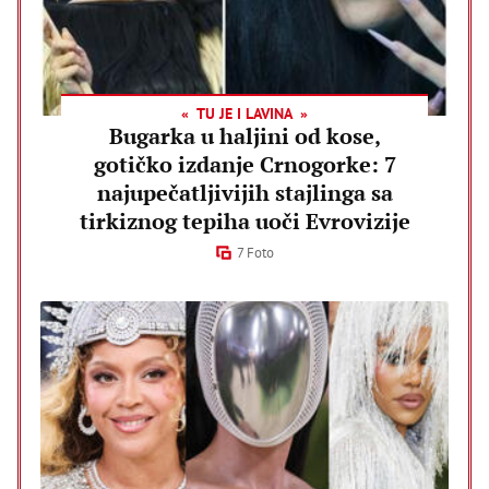
TU JE I LAVINA
Bugarka u haljini od kose,
gotičko izdanje Crnogorke: 7
najupečatljivijih stajlinga sa
tirkiznog tepiha uoči Evrovizije
7 Foto