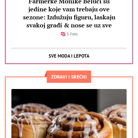
Farmerke Monike Beluči su
jedine koje vam trebaju ove
sezone: Izdužuju figuru, laskaju
svakoj građi & nose se uz sve
5 Foto
SVE MODA I LEPOTA
ZDRAVI I SREĆNI