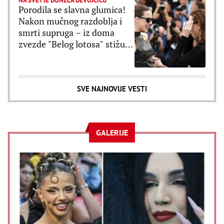
NA SVET JE DONELA DEVOJČICU
Porodila se slavna glumica!
Nakon mučnog razdoblja i
smrti supruga – iz doma
zvezde "Belog lotosa" stižu
najlepše vesti
SVE NAJNOVIJE VESTI
GALERIJE