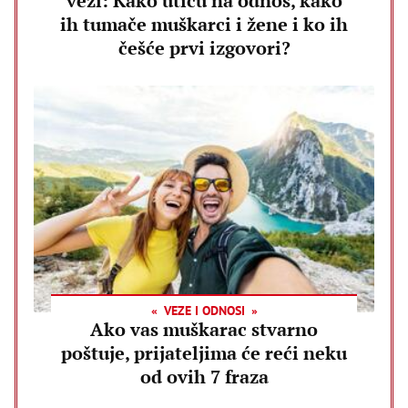
vezi: Kako utiču na odnos, kako
ih tumače muškarci i žene i ko ih
češće prvi izgovori?
VEZE I ODNOSI
Ako vas muškarac stvarno
poštuje, prijateljima će reći neku
od ovih 7 fraza