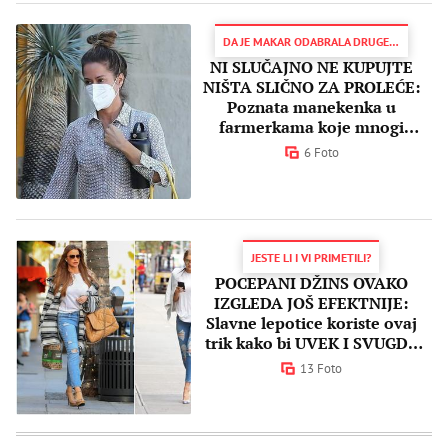
DA JE MAKAR ODABRALA DRUGE PANTALONE...
NI SLUČAJNO NE KUPUJTE
NIŠTA SLIČNO ZA PROLEĆE:
Poznata manekenka u
farmerkama koje mnogi
nazivaju PROMAŠAJEM VEKA
6 Foto
JESTE LI I VI PRIMETILI?
POCEPANI DŽINS OVAKO
IZGLEDA JOŠ EFEKTNIJE:
Slavne lepotice koriste ovaj
trik kako bi UVEK I SVUGDE
bile primećene
13 Foto