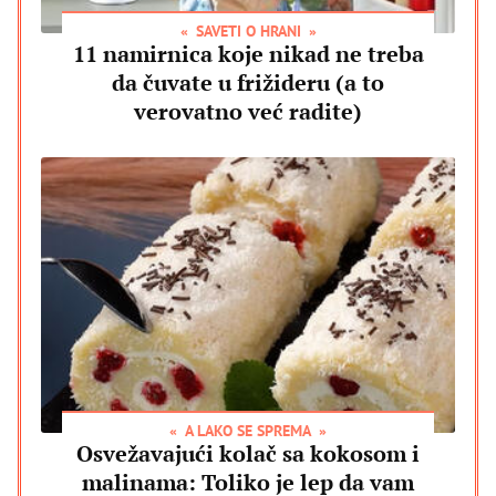
SAVETI O HRANI
11 namirnica koje nikad ne treba
da čuvate u frižideru (a to
verovatno već radite)
A LAKO SE SPREMA
Osvežavajući kolač sa kokosom i
malinama: Toliko je lep da vam