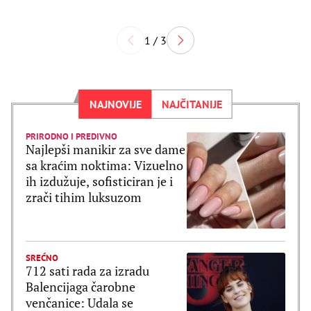
1 / 3
NAJNOVIJE
NAJČITANIJE
PRIRODNO I PREDIVNO
Najlepši manikir za sve dame
sa kraćim noktima: Vizuelno
ih izdužuje, sofisticiran je i
zrači tihim luksuzom
SREĆNO
712 sati rada za izradu
Balencijaga čarobne
venčanice: Udala se