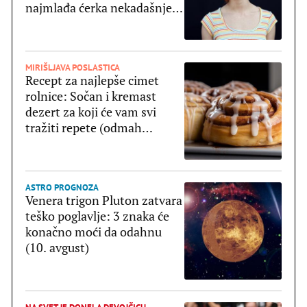
najmlađa ćerka nekadašnjeg
zlatnog para Holivuda
MIRIŠLJAVA POSLASTICA
Recept za najlepše cimet
rolnice: Sočan i kremast
dezert za koji će vam svi
tražiti repete (odmah
napravite duplu meru)
ASTRO PROGNOZA
Venera trigon Pluton zatvara
teško poglavlje: 3 znaka će
konačno moći da odahnu
(10. avgust)