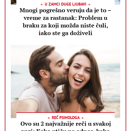
U ZAMCI DUGE LJUBAVI
Mnogi pogrešno veruju da je to –
vreme za rastanak: Problem u
braku za koji možda niste čuli,
iako ste ga doživeli
REČ PSIHOLOGA
Ovo su 2 najvažnije reči u svakoj