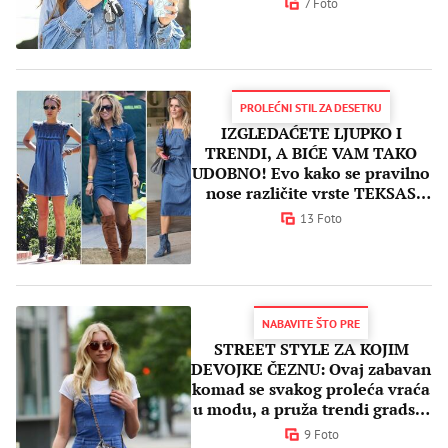
7 Foto
PROLEĆNI STIL ZA DESETKU
IZGLEDAĆETE LJUPKO I
TRENDI, A BIĆE VAM TAKO
UDOBNO! Evo kako se pravilno
nose različite vrste TEKSAS
HALJINA
13 Foto
NABAVITE ŠTO PRE
STREET STYLE ZA KOJIM
DEVOJKE ČEZNU: Ovaj zabavan
komad se svakog proleća vraća
u modu, a pruža trendi gradski
izgled
9 Foto