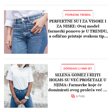
POVRATAK TRENDA
PERFEKTNE SU I ZA VISOKE I
ZA NISKE: Ovaj model
farmerki ponovo je U TRENDU,
a odlično pristaje svakom tipu
građe
DOPADAJU LI VAM SE?
SELENA GOMEZ I KEJTI
HOLMS SU VEĆ PROŠETALE U
NJIMA: Farmerke koje će
dominirati ovog proleća već su
hit među poznatima
6 Foto