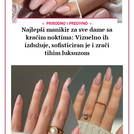
PRIRODNO I PREDIVNO
Najlepši manikir za sve dame sa
kraćim noktima: Vizuelno ih
izdužuje, sofisticiran je i zrači
tihim luksuzom