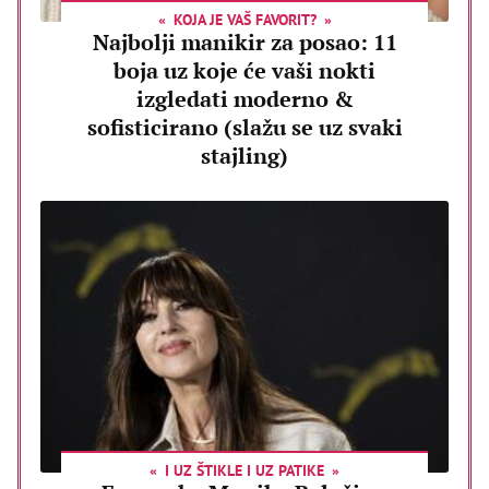
KOJA JE VAŠ FAVORIT?
Najbolji manikir za posao: 11
boja uz koje će vaši nokti
izgledati moderno &
sofisticirano (slažu se uz svaki
stajling)
I UZ ŠTIKLE I UZ PATIKE