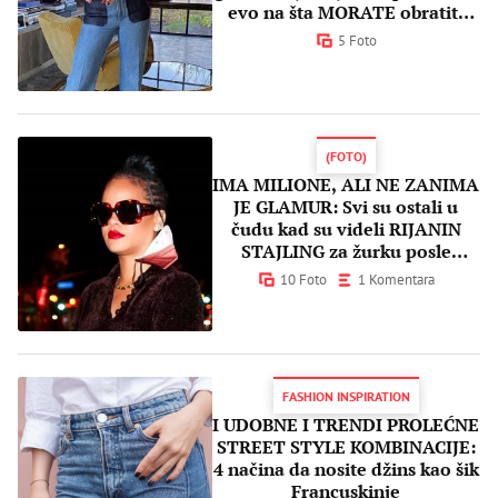
evo na šta MORATE obratiti
pažnju!
5 Foto
(FOTO)
IMA MILIONE, ALI NE ZANIMA
JE GLAMUR: Svi su ostali u
čudu kad su videli RIJANIN
STAJLING za žurku posle
dodele Oskara
10 Foto
1 Komentara
FASHION INSPIRATION
I UDOBNE I TRENDI PROLEĆNE
STREET STYLE KOMBINACIJE:
4 načina da nosite džins kao šik
Francuskinje