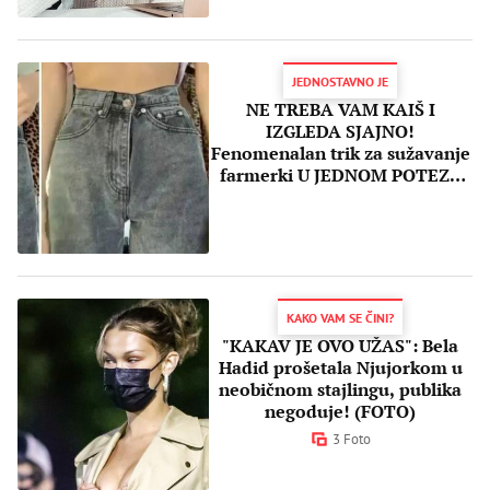
JEDNOSTAVNO JE
NE TREBA VAM KAIŠ I
IZGLEDA SJAJNO!
Fenomenalan trik za sužavanje
farmerki U JEDNOM POTEZU
oduševio Tik Tok (VIDEO)
KAKO VAM SE ČINI?
"KAKAV JE OVO UŽAS": Bela
Hadid prošetala Njujorkom u
neobičnom stajlingu, publika
negoduje! (FOTO)
3 Foto