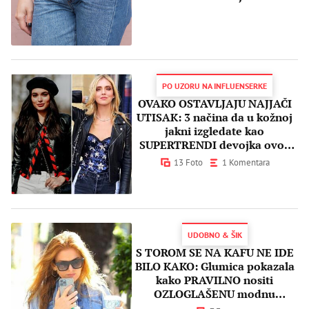
PO UZORU NA INFLUENSERKE
OVAKO OSTAVLJAJU NAJJAČI
UTISAK: 3 načina da u kožnoj
jakni izgledate kao
SUPERTRENDI devojka ovog
proleća
13 Foto
1 Komentara
UDOBNO & ŠIK
S TOROM SE NA KAFU NE IDE
BILO KAKO: Glumica pokazala
kako PRAVILNO nositi
OZLOGLAŠENU modnu
kombinaciju