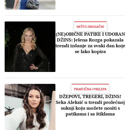
NEŠTO DRUGAČIJE
(NE)OBIČNE PATIKE I UDOBAN
DŽINS: Jelena Rozga pokazala
trendi izdanje za svaki dan koje
se lako kopira
PRAKTIČNA I PRELEPA
DŽEPOVI, TREGERI, DŽINS!
Seka Aleksić u trendi prolećnoj
suknji koju možete nositi s
patikama i sa štiklama