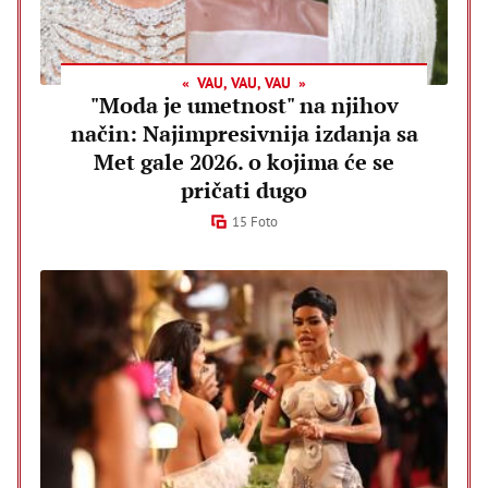
VAU, VAU, VAU
"Moda je umetnost" na njihov
način: Najimpresivnija izdanja sa
Met gale 2026. o kojima će se
pričati dugo
15 Foto