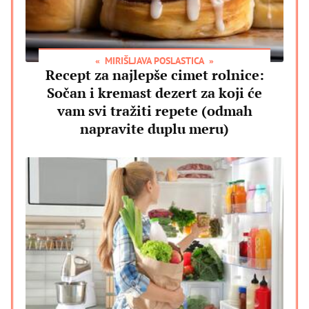
MIRIŠLJAVA POSLASTICA
Recept za najlepše cimet rolnice:
Sočan i kremast dezert za koji će
vam svi tražiti repete (odmah
napravite duplu meru)