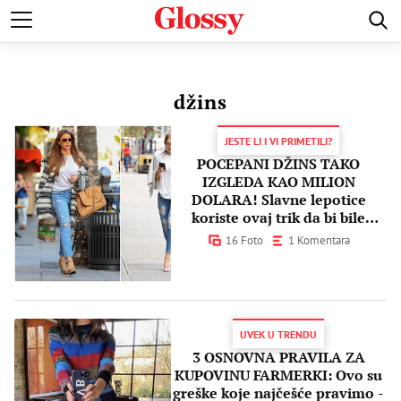
POZNATI
MODA I LEPOTA
ZDRAVI I SREĆNI
LJUBAV 
džins
JESTE LI I VI PRIMETILI?
POCEPANI DŽINS TAKO
IZGLEDA KAO MILION
DOLARA! Slavne lepotice
koriste ovaj trik da bi bile
elegantne čak i u farmerkama
16 Foto
1 Komentara
UVEK U TRENDU
3 OSNOVNA PRAVILA ZA
KUPOVINU FARMERKI: Ovo su
greške koje najčešće pravimo -