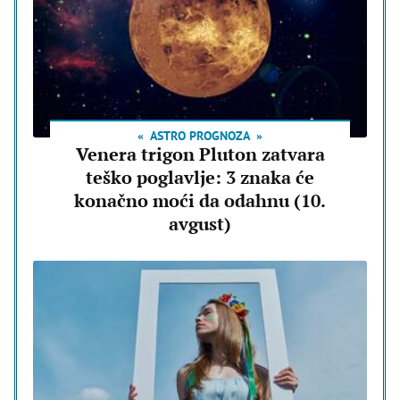
ASTRO PROGNOZA
Venera trigon Pluton zatvara
teško poglavlje: 3 znaka će
konačno moći da odahnu (10.
avgust)