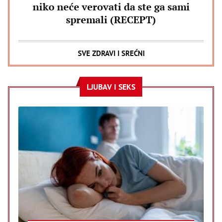
niko neće verovati da ste ga sami
spremali (RECEPT)
SVE ZDRAVI I SREĆNI
LJUBAV I SEKS