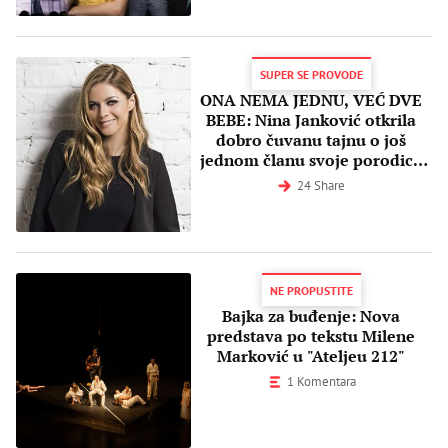
SUPER SE PROVODE
ONA NEMA JEDNU, VEĆ DVE
BEBE: Nina Janković otkrila
dobro čuvanu tajnu o još
jednom članu svoje porodice
(FOTO)
24 Share
NE PROPUSTITE
Bajka za buđenje: Nova
predstava po tekstu Milene
Marković u "Ateljeu 212"
1 Komentara