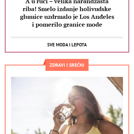
A u ruci – velika narandžasta
riba! Smelo izdanje holivudske
glumice uzdrmalo je Los Anđeles
i pomerilo granice mode
SVE MODA I LEPOTA
ZDRAVI I SREĆNI