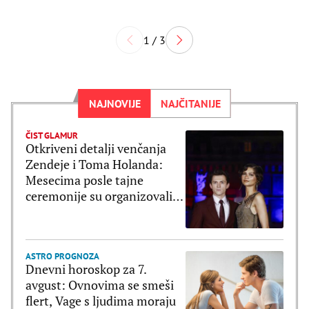
1 / 3
NAJNOVIJE
NAJČITANIJE
ČIST GLAMUR
Otkriveni detalji venčanja
Zendeje i Toma Holanda:
Mesecima posle tajne
ceremonije su organizovali
bajkovito slavlje
ASTRO PROGNOZA
Dnevni horoskop za 7.
avgust: Ovnovima se smeši
flert, Vage s ljudima moraju