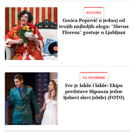
KULTURA
Gorica Popović u jednoj od
svojih najboljih uloga: "Slavna
Florens" gostuje u Ljubljani
50. IZVOĐENJE
Sve je lakše i lakše: Ekipa
predstave Hipnoza jedne
ljubavi slavi jubilej (FOTO)