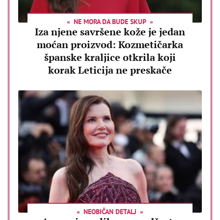
NE MORA DA BUDE SKUP
Iza njene savršene kože je jedan
moćan proizvod: Kozmetičarka
španske kraljice otkrila koji
korak Leticija ne preskače
NEOBIČAN DETALJ