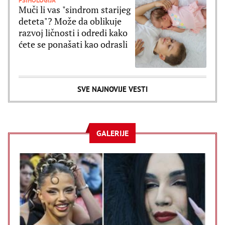
PSIHOLOGIJA
Muči li vas "sindrom starijeg
deteta"? Može da oblikuje
razvoj ličnosti i odredi kako
ćete se ponašati kao odrasli
SVE NAJNOVIJE VESTI
GALERIJE