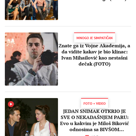
MNOGO JE SIMPATIČAN
Znate ga iz Vojne Akademija, a
da vidite kakav je bio klinac:
Ivan Mihailović kao nestašni
dečak (FOTO)
FOTO + VIDEO
JEDAN SNIMAK OTKRIO JE
SVE O NEKADAŠNJEM PARU:
Evo u kakvim je Miloš Biković
odnosima sa BIVŠOM
devojkom Anjom Alač