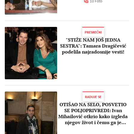
10 Foto
PRESREĆNI
"STIŽE NAM JOŠ JEDNA
SESTRA": Tamara Dragičević
podelila najradosnije vesti!
RADUJE SE
OTIŠAO NA SELO, POSVETIO
SE POLJOPRIVREDI: Ivan
Mihailović otkrio kako izgleda
njegov život i čemu ga je
NAUČILA devojka