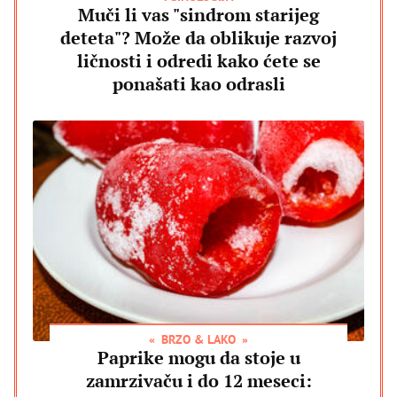
Muči li vas "sindrom starijeg
deteta"? Može da oblikuje razvoj
ličnosti i odredi kako ćete se
ponašati kao odrasli
BRZO & LAKO
Paprike mogu da stoje u
zamrzivaču i do 12 meseci: