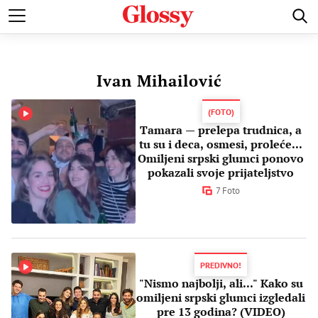
POZNATI
MODA I LEPOTA
ZDRAVI I SREĆNI
LJUBAV 
Ivan Mihailović
(FOTO)
Tamara — prelepa trudnica, a
tu su i deca, osmesi, proleće...
Omiljeni srpski glumci ponovo
pokazali svoje prijateljstvo
7 Foto
PREDIVNO!
"Nismo najbolji, ali..." Kako su
omiljeni srpski glumci izgledali
pre 13 godina? (VIDEO)