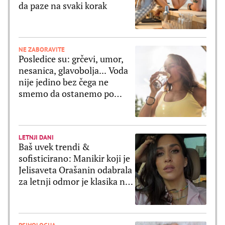
da paze na svaki korak
NE ZABORAVITE
Posledice su: grčevi, umor,
nesanica, glavobolja... Voda
nije jedino bez čega ne
smemo da ostanemo po
velikim vrućinama
LETNJI DANI
Baš uvek trendi &
sofisticirano: Manikir koji je
Jelisaveta Orašanin odabrala
za letnji odmor je klasika na
delu