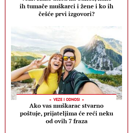
ih tumače muškarci i žene i ko ih
češće prvi izgovori?
VEZE I ODNOSI
Ako vas muškarac stvarno
poštuje, prijateljima će reći neku
od ovih 7 fraza