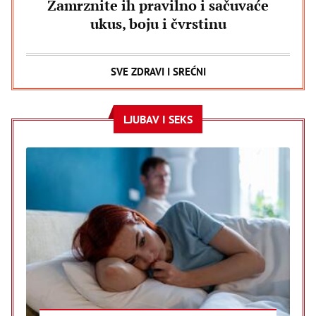
Zamrznite ih pravilno i sačuvaće
ukus, boju i čvrstinu
SVE ZDRAVI I SREĆNI
LJUBAV I SEKS