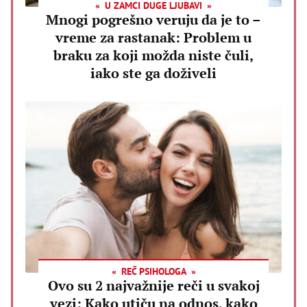
U ZAMCI DUGE LJUBAVI
Mnogi pogrešno veruju da je to –
vreme za rastanak: Problem u
braku za koji možda niste čuli,
iako ste ga doživeli
REČ PSIHOLOGA
Ovo su 2 najvažnije reči u svakoj
vezi: Kako utiču na odnos, kako