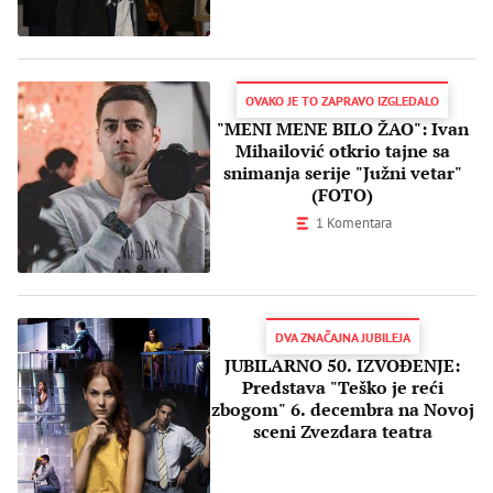
OVAKO JE TO ZAPRAVO IZGLEDALO
"MENI MENE BILO ŽAO": Ivan
Mihailović otkrio tajne sa
snimanja serije "Južni vetar"
(FOTO)
1 Komentara
DVA ZNAČAJNA JUBILEJA
JUBILARNO 50. IZVOĐENJE:
Predstava "Teško je reći
zbogom" 6. decembra na Novoj
sceni Zvezdara teatra