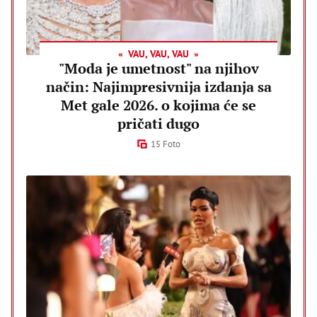
VAU, VAU, VAU
"Moda je umetnost" na njihov
način: Najimpresivnija izdanja sa
Met gale 2026. o kojima će se
pričati dugo
15 Foto