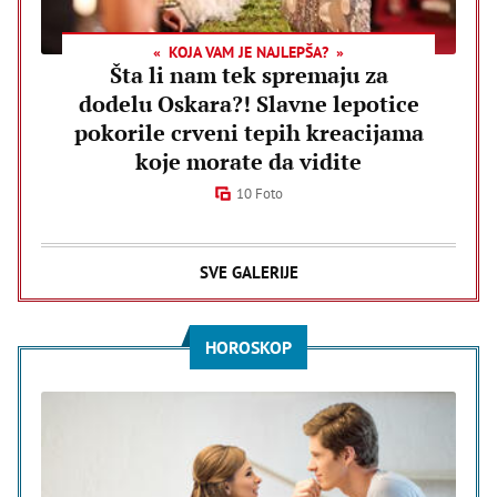
KOJA VAM JE NAJLEPŠA?
Šta li nam tek spremaju za
dodelu Oskara?! Slavne lepotice
pokorile crveni tepih kreacijama
koje morate da vidite
10 Foto
SVE GALERIJE
HOROSKOP