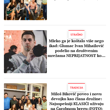
STRAŠNO
Mleko ga je koštalo više nego
ikad: Glumac Ivan Mihailović
podelio na društvenim
mrežama NEPRIJATNOST koju
je doživeo
TRADICIJA
Miloš Biković poveo i novu
devojku kao člana družine:
Najuspešniji KLASIĆI uživaju
na Čarobnom bregu (FOTO)