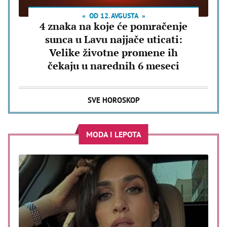
OD 12. AVGUSTA
4 znaka na koje će pomračenje
sunca u Lavu najjače uticati:
Velike životne promene ih
čekaju u narednih 6 meseci
SVE HOROSKOP
MODA I LEPOTA