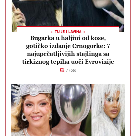
TU JE I LAVINA
Bugarka u haljini od kose,
gotičko izdanje Crnogorke: 7
najupečatljivijih stajlinga sa
tirkiznog tepiha uoči Evrovizije
7 Foto