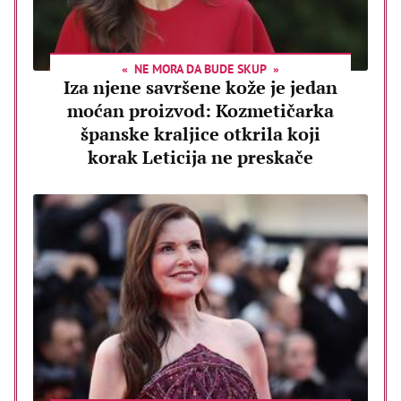
NE MORA DA BUDE SKUP
Iza njene savršene kože je jedan
moćan proizvod: Kozmetičarka
španske kraljice otkrila koji
korak Leticija ne preskače