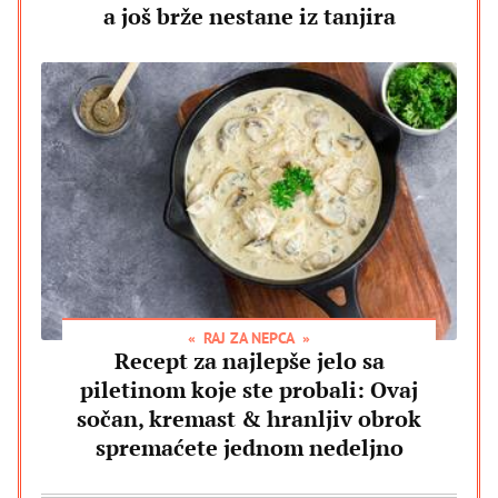
a još brže nestane iz tanjira
RAJ ZA NEPCA
Recept za najlepše jelo sa
piletinom koje ste probali: Ovaj
sočan, kremast & hranljiv obrok
spremaćete jednom nedeljno