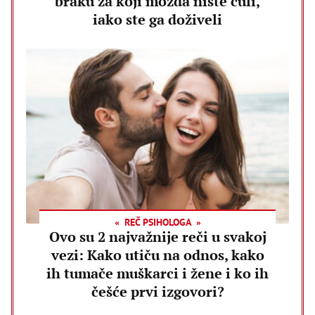
braku za koji možda niste čuli,
iako ste ga doživeli
REČ PSIHOLOGA
Ovo su 2 najvažnije reči u svakoj
vezi: Kako utiču na odnos, kako
ih tumače muškarci i žene i ko ih
češće prvi izgovori?