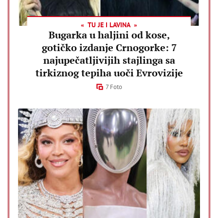
TU JE I LAVINA
Bugarka u haljini od kose,
gotičko izdanje Crnogorke: 7
najupečatljivijih stajlinga sa
tirkiznog tepiha uoči Evrovizije
7 Foto