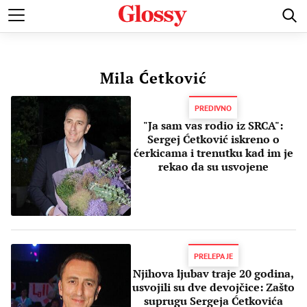
POZNATI
MODA I LEPOTA
ZDRAVI I SREĆNI
LJUBAV 
Mila Ćetković
PREDIVNO
"Ja sam vas rodio iz SRCA":
Sergej Ćetković iskreno o
ćerkicama i trenutku kad im je
rekao da su usvojene
PRELEPA JE
Njihova ljubav traje 20 godina,
usvojili su dve devojčice: Zašto
suprugu Sergeja Ćetkovića