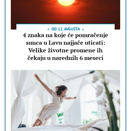
OD 12. AVGUSTA
4 znaka na koje će pomračenje
sunca u Lavu najjače uticati:
Velike životne promene ih
čekaju u narednih 6 meseci