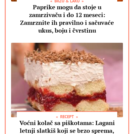
BRZO & LAKO
Paprike mogu da stoje u
zamrzivaču i do 12 meseci:
Zamrznite ih pravilno i sačuvaće
ukus, boju i čvrstinu
RECEPT
Voćni kolač sa piškotama: Lagani
letnji slatkiš koji se brzo sprema,