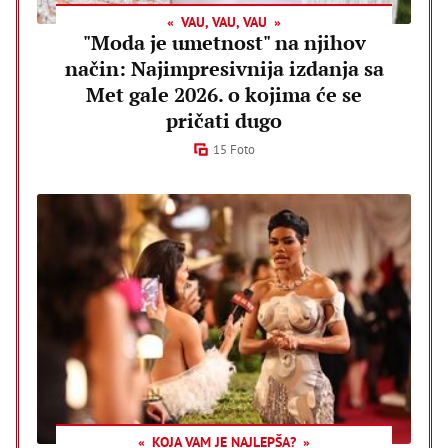
VAU, VAU, VAU
"Moda je umetnost" na njihov
način: Najimpresivnija izdanja sa
Met gale 2026. o kojima će se
pričati dugo
15 Foto
KOJA VAM JE NAJLEPŠA?