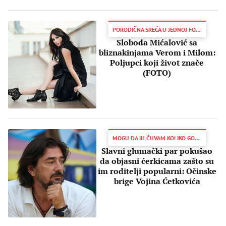
PORODIČNA SREĆA U JEDNOJ FOTOGRAFIJI
Sloboda Mićalović sa
bliznakinjama Verom i Milom:
Poljupci koji život znače
(FOTO)
MOGU DA IH ČUVAM KOLIKO GOD HOĆU...
Slavni glumački par pokušao
da objasni ćerkicama zašto su
im roditelji popularni: Očinske
brige Vojina Ćetkovića