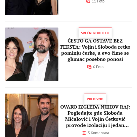
11 Foto
SREĆNI RODITELJI
ČESTO GA OSTAVE BEZ
TEKSTA: Vojin i Sloboda retko
pominju ćerke, a evo čime se
glumac posebno ponosi
6 Foto
PREDIVNO
OVAKO IZGLEDA NJIHOV RAJ:
Pogledajte gde Sloboda
Mićalović i Vojin Ćetković
provode izolaciju i jedan
NEODOLJIV detalj
5 Komentara