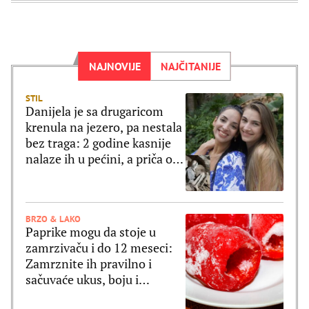
NAJNOVIJE
NAJČITANIJE
STIL
Danijela je sa drugaricom
krenula na jezero, pa nestala
bez traga: 2 godine kasnije
nalaze ih u pećini, a priča o
tome šta im se desilo je
nešto najstrašnije
BRZO & LAKO
Paprike mogu da stoje u
zamrzivaču i do 12 meseci:
Zamrznite ih pravilno i
sačuvaće ukus, boju i
čvrstinu