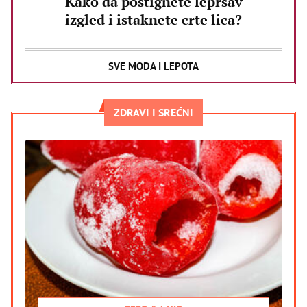
Kako da postignete lepršav
izgled i istaknete crte lica?
SVE MODA I LEPOTA
ZDRAVI I SREĆNI