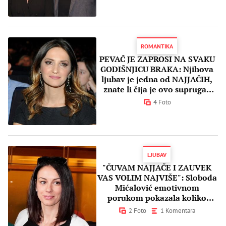
ROMANTIKA
PEVAČ JE ZAPROSI NA SVAKU
GODIŠNJICU BRAKA: Njihova
ljubav je jedna od NAJJAČIH,
znate li čija je ovo supruga?
(FOTO)
4 Foto
LJUBAV
"ČUVAM NAJJAČE I ZAUVEK
VAS VOLIM NAJVIŠE": Sloboda
Mićalović emotivnom
porukom pokazala koliko
OBOŽAVA BAŠ NJIH! (FOTO)
2 Foto
1 Komentara