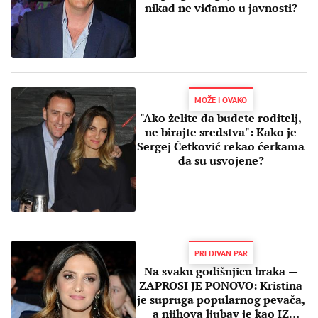
nikad ne viđamo u javnosti?
MOŽE I OVAKO
"Ako želite da budete roditelj,
ne birajte sredstva": Kako je
Sergej Ćetković rekao ćerkama
da su usvojene?
PREDIVAN PAR
Na svaku godišnjicu braka —
ZAPROSI JE PONOVO: Kristina
je supruga popularnog pevača,
a njihova ljubav je kao IZ