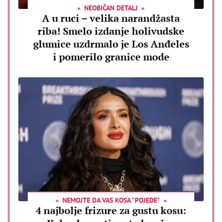
NEOBIČAN DETALJ
A u ruci – velika narandžasta
riba! Smelo izdanje holivudske
glumice uzdrmalo je Los Anđeles
i pomerilo granice mode
NEMOJTE DA VAS KOSA "POJEDE"
4 najbolje frizure za gustu kosu: