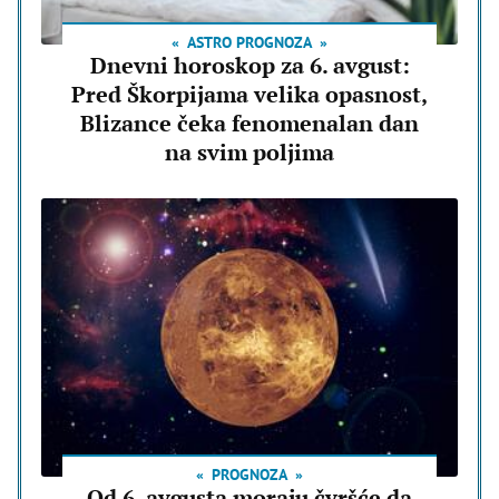
ASTRO PROGNOZA
Dnevni horoskop za 6. avgust:
Pred Škorpijama velika opasnost,
Blizance čeka fenomenalan dan
na svim poljima
PROGNOZA
Od 6. avgusta moraju čvršće da