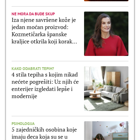
NE MORA DA BUDE SKUP
Iza njene savršene kože je
jedan moćan proizvod:
Kozmetičarka španske
kraljice otkrila koji korak
Leticija ne preskače
KAKO ODABRATI TEPIH?
4 stila tepiha s kojim nikad
nećete pogrešiti: Uz njih će
enterijer izgledati lepše i
modernije
PSIHOLOGIJA
5 zajedničkih osobina koje
imaju deca koja su se u