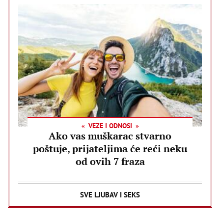
VEZE I ODNOSI
Ako vas muškarac stvarno
poštuje, prijateljima će reći neku
od ovih 7 fraza
SVE LJUBAV I SEKS