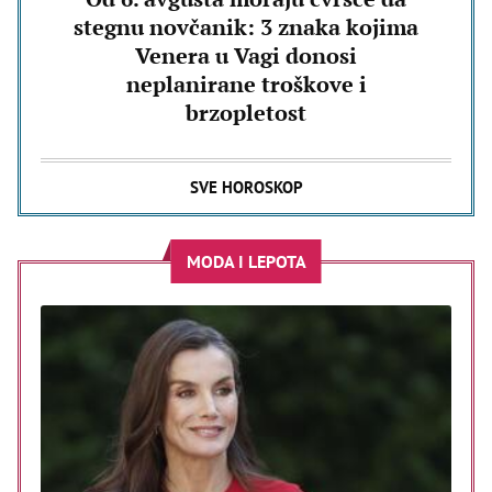
stegnu novčanik: 3 znaka kojima
Venera u Vagi donosi
neplanirane troškove i
brzopletost
SVE HOROSKOP
MODA I LEPOTA