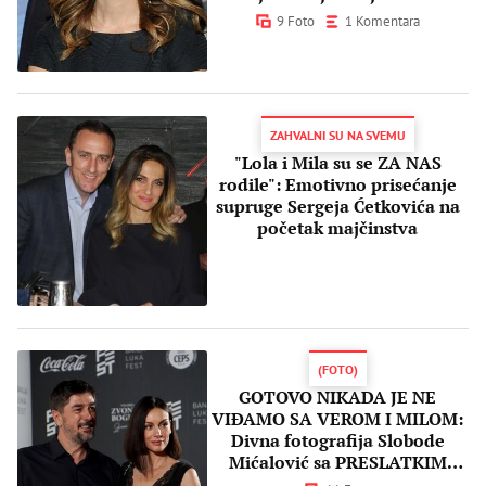
BAJKE
9 Foto
1 Komentara
ZAHVALNI SU NA SVEMU
"Lola i Mila su se ZA NAS
rodile": Emotivno prisećanje
supruge Sergeja Ćetkovića na
početak majčinstva
(FOTO)
GOTOVO NIKADA JE NE
VIĐAMO SA VEROM I MILOM:
Divna fotografija Slobode
Mićalović sa PRESLATKIM
bliznakinjama