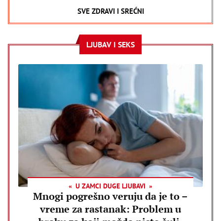
SVE ZDRAVI I SREĆNI
LJUBAV I SEKS
U ZAMCI DUGE LJUBAVI
Mnogi pogrešno veruju da je to –
vreme za rastanak: Problem u