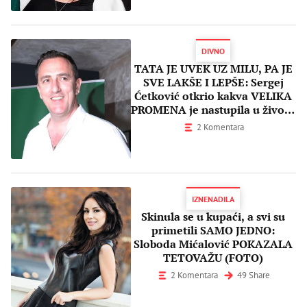
DIVNO
TATA JE UVEK UZ MILU, PA JE
SVE LAKŠE I LEPŠE: Sergej
Ćetković otkrio kakva VELIKA
PROMENA je nastupila u životu
njegove mezimice
2 Komentara
IZNENADILA
Skinula se u kupaći, a svi su
primetili SAMO JEDNO:
Sloboda Mićalović POKAZALA
TETOVAŽU (FOTO)
2 Komentara
49 Share