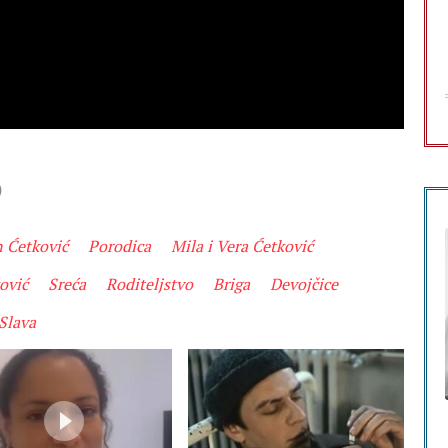
)
n Ćetković
Porodica
Mila i Vera Ćetković
ović
Sreća
Roditeljstvo
Briga
Devojčice
Slava