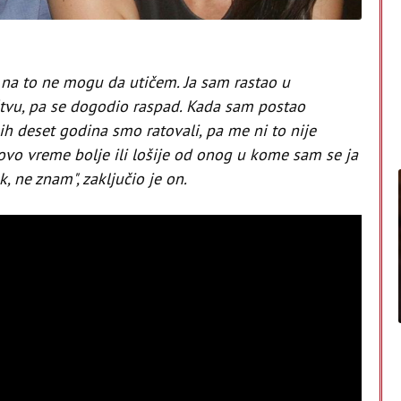
, na to ne mogu da utičem. Ja sam rastao u
tvu, pa se dogodio raspad. Kada sam postao
h deset godina smo ratovali, pa me ni to nije
e ovo vreme bolje ili lošije od onog u kome sam se ja
, ne znam", zaključio je on.