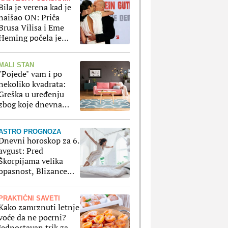
Bila je verena kad je
naišao ON: Priča
Brusa Vilisa i Eme
Heming počela je
sasvim slučajno u –
teretani
MALI STAN
"Pojede" vam i po
nekoliko kvadrata:
Greška u uređenju
zbog koje dnevna
soba izgleda manje
ASTRO PROGNOZA
Dnevni horoskop za 6.
avgust: Pred
Škorpijama velika
opasnost, Blizance
čeka fenomenalan
dan na svim poljima
PRAKTIČNI SAVETI
Kako zamrznuti letnje
voće da ne pocrni?
Jednostavan trik za