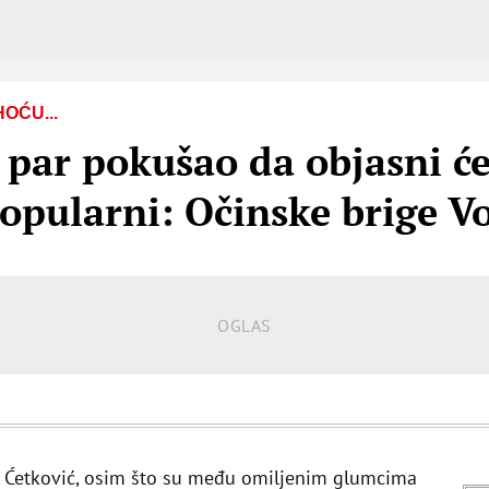
OĆU...
 par pokušao da objasni ć
popularni: Očinske brige V
n Ćetković, osim što su među omiljenim glumcima