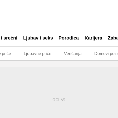
 i srećni
Ljubav i seks
Porodica
Karijera
Zab
 priče
Ljubavne priče
Venčanja
Domovi pozn