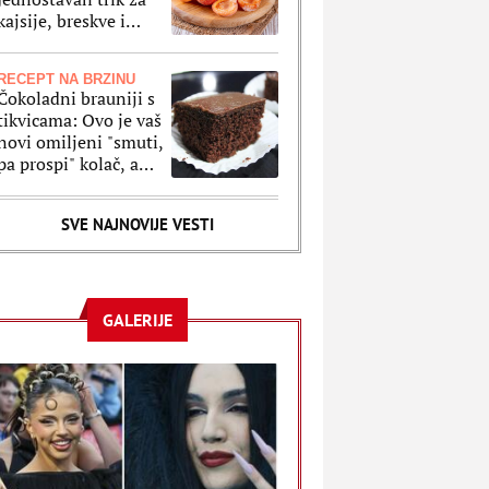
kajsije, breskve i
ostale voćke koje
stavljate u zamrzivač
RECEPT NA BRZINU
Čokoladni brauniji s
tikvicama: Ovo je vaš
novi omiljeni "smuti,
pa prospi" kolač, a
oduzeće vam samo 5
minuta
SVE NAJNOVIJE VESTI
GALERIJE