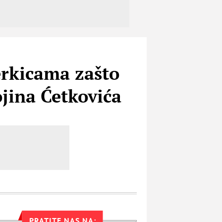
erkicama zašto
ojina Ćetkovića
PRATITE NAS NA: