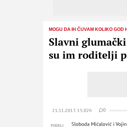
MOGU DA IH ČUVAM KOLIKO GOD H
Slavni glumački
su im roditelji 
21.11.2017. 15:02h
0
Sloboda Mićalović i Voji
PODELI: