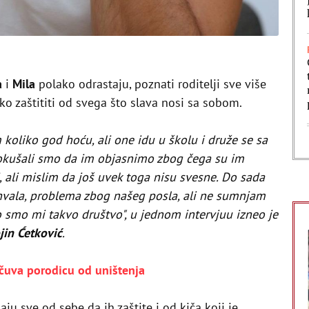
a
i
Mila
polako odrastaju, poznati roditelji sve više
ško zaštititi od svega što slava nosi sa sobom.
koliko god hoću, ali one idu u školu i druže se sa
kušali smo da im objasnimo zbog čega su im
i, ali mislim da još uvek toga nisu svesne. Do sada
hvala, problema zbog našeg posla, ali ne sumnjam
to smo mi takvo društvo", u jednom intervjuu izneo je
jin Ćetković
.
čuva porodicu od uništenja
aju sve od sebe da ih zaštite i od kiča koji je