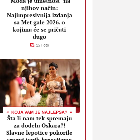
"Moda je umetnost" na
njihov način:
Najimpresivnija izdanja
sa Met gale 2026. o
kojima će se pričati
dugo
15 Foto
KOJA VAM JE NAJLEPŠA?
Šta li nam tek spremaju
za dodelu Oskara?!
Slavne lepotice pokorile
crveni tepih kreacijama