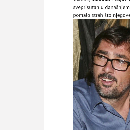
sveprisutan u današnjem 
pomalo strah što njegov