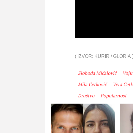
(
IZVOR: KURIR / GLORIA
Sloboda Mićalović
Voji
Mila Ćetković
Vera Ćetk
Društvo
Popularnost