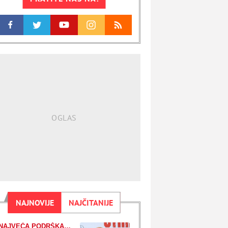
NAJNOVIJE
NAJČITANIJE
NAJVEĆA PODRŠKA TOKOM ŽIVOTNE BORBE