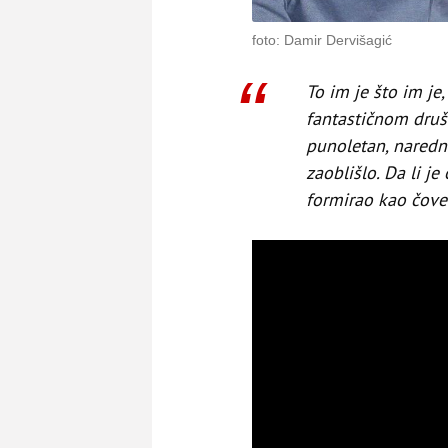
foto: Damir Dervišagić
To im je što im je
fantastičnom druš
punoletan, naredni
zaoblišlo. Da li j
formirao kao čovek