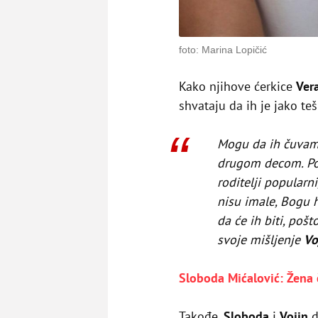
foto: Marina Lopičić
Kako njihove ćerkice
Ver
shvataju da ih je jako te
Mogu da ih čuvam 
drugom decom. Po
roditelji popularn
nisu imale, Bogu 
da će ih biti, poš
svoje mišljenje
Vo
Sloboda Mićalović: Žena 
Takođe,
Sloboda
i
Vojin
d