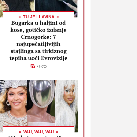
TU JE I LAVINA
Bugarka u haljini od
kose, gotičko izdanje
Crnogorke: 7
najupečatljivijih
stajlinga sa tirkiznog
tepiha uoči Evrovizije
7 Foto
VAU, VAU, VAU