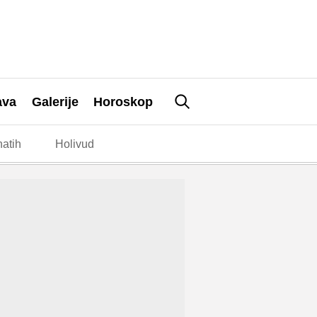
ava
Galerije
Horoskop
atih
Holivud