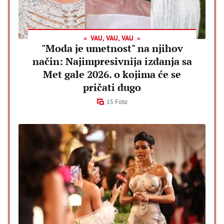
VAU, VAU, VAU
"Moda je umetnost" na njihov
način: Najimpresivnija izdanja sa
Met gale 2026. o kojima će se
pričati dugo
15 Foto