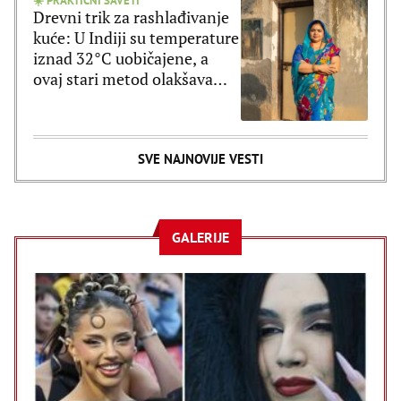
☀️ PRAKTIČNI SAVETI
Drevni trik za rashlađivanje
kuće: U Indiji su temperature
iznad 32°C uobičajene, a
ovaj stari metod olakšava
vrele dane
SVE NAJNOVIJE VESTI
GALERIJE