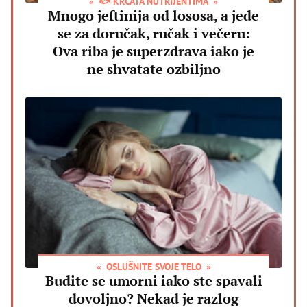
🐟 KRCATA NUTRIJENTIMA
Mnogo jeftinija od lososa, a jede
se za doručak, ručak i večeru:
Ova riba je superzdrava iako je
ne shvatate ozbiljno
OSLUŠNITE SVOJE TELO
Budite se umorni iako ste spavali
dovoljno? Nekad je razlog