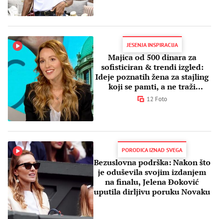
JESENJA INSPIRACIJA
Majica od 500 dinara za
sofisticiran & trendi izgled:
Ideje poznatih žena za stajling
koji se pamti, a ne traži
ulaganje
12 Foto
PORODICA IZNAD SVEGA
Bezuslovna podrška: Nakon što
je oduševila svojim izdanjem
na finalu, Jelena Đoković
uputila dirljivu poruku Novaku