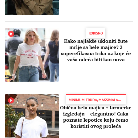
KORISNO
Kako najlakše ukloniti žute
mrlje sa bele majice? 3
superefikasna trika uz koje će
vaša odeća biti kao nova
MINIMUM TRUDA, MAKSIMALAN EFEKAT
Obična bela majica + farmerke
izgledaju – elegantno! Caka
poznate lepotice koju ćemo
koristiti ovog proleća