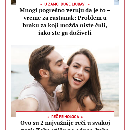
U ZAMCI DUGE LJUBAVI
Mnogi pogrešno veruju da je to –
vreme za rastanak: Problem u
braku za koji možda niste čuli,
iako ste ga doživeli
REČ PSIHOLOGA
Ovo su 2 najvažnije reči u svakoj