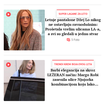
SUPER LAGANE ZA LETO
Letnje pantalone Džej Lo nikog
ne ostavljaju ravnodušnim:
Prošetala vrelim ulicama LA-a,
a svi su gledali u jednu stvar
3 Foto
TRENDI KREM BOJA OVOG LETA
Barbi elegancija na skroz
LEŽERAN način: Margo Robi
zasenila ulice Njujorka
kombinacijom koju lako
možete iskopirati