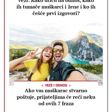
vezi: Kako utiču na odnos, kako
ih tumače muškarci i žene i ko ih
češće prvi izgovori?
VEZE I ODNOSI
Ako vas muškarac stvarno
poštuje, prijateljima će reći neku
od ovih 7 fraza