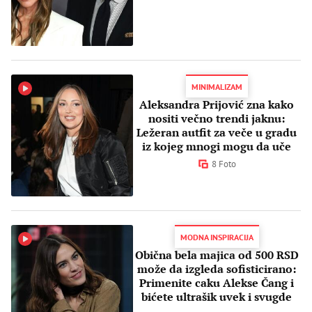
komadom
MINIMALIZAM
Aleksandra Prijović zna kako
nositi večno trendi jaknu:
Ležeran autfit za veče u gradu
iz kojeg mnogi mogu da uče
8 Foto
MODNA INSPIRACIJA
Obična bela majica od 500 RSD
može da izgleda sofisticirano:
Primenite caku Alekse Čang i
bićete ultrašik uvek i svugde