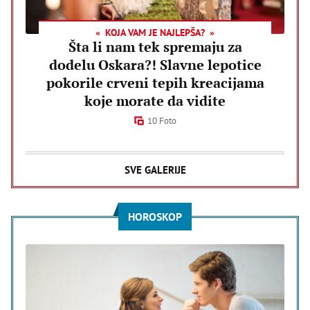
KOJA VAM JE NAJLEPŠA?
Šta li nam tek spremaju za
dodelu Oskara?! Slavne lepotice
pokorile crveni tepih kreacijama
koje morate da vidite
10 Foto
SVE GALERIJE
HOROSKOP