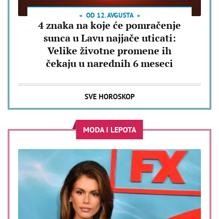
OD 12. AVGUSTA
4 znaka na koje će pomračenje
sunca u Lavu najjače uticati:
Velike životne promene ih
čekaju u narednih 6 meseci
SVE HOROSKOP
MODA I LEPOTA