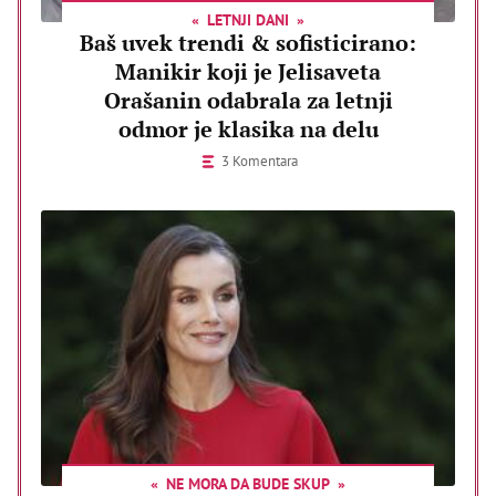
LETNJI DANI
Baš uvek trendi & sofisticirano:
Manikir koji je Jelisaveta
Orašanin odabrala za letnji
odmor je klasika na delu
3 Komentara
NE MORA DA BUDE SKUP