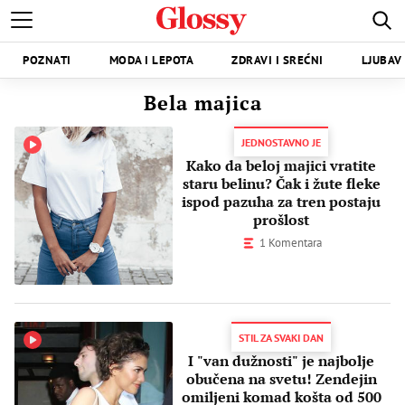
POZNATI
MODA I LEPOTA
ZDRAVI I SREĆNI
LJUBAV 
Bela majica
JEDNOSTAVNO JE
Kako da beloj majici vratite
staru belinu? Čak i žute fleke
ispod pazuha za tren postaju
prošlost
1 Komentara
STIL ZA SVAKI DAN
I "van dužnosti" je najbolje
obučena na svetu! Zendejin
omiljeni komad košta od 500