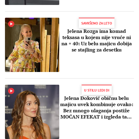
SAVRŠENO ZA LETO
Jelena Rozga ima komad
teksasa u kojem nije vruće ni
na + 40: Uz belu majicu dobija
se stajling za desetku
U STILU LEDI DI
Jelena Đoković običnu belu
majicu uvek kombinuje ovako:
Bez mnogo ulaganja postiže
MOĆAN EFEKAT i izgleda tako
trendi