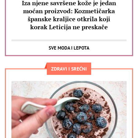
Iza njene savršene kože je jedan
moćan proizvod: Kozmetičarka
španske kraljice otkrila koji
korak Leticija ne preskače
SVE MODA I LEPOTA
ZDRAVI I SREĆNI