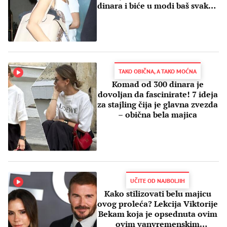
dinara i biće u modi baš svakog
leta
TAKO OBIČNA, A TAKO MOĆNA
Komad od 300 dinara je
dovoljan da fascinirate! 7 ideja
za stajling čija je glavna zvezda
– obična bela majica
UČITE OD NAJBOLJIH
Kako stilizovati belu majicu
ovog proleća? Lekcija Viktorije
Bekam koja je opsednuta ovim
ovim vanvremenskim