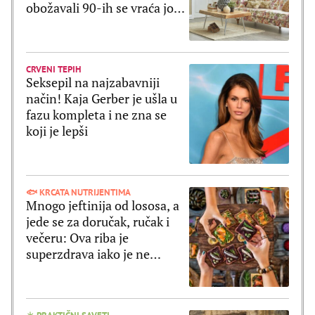
obožavali 90-ih se vraća još
lepši!
CRVENI TEPIH
Seksepil na najzabavniji
način! Kaja Gerber je ušla u
fazu kompleta i ne zna se
koji je lepši
🐟 KRCATA NUTRIJENTIMA
Mnogo jeftinija od lososa, a
jede se za doručak, ručak i
večeru: Ova riba je
superzdrava iako je ne
shvatate ozbiljno