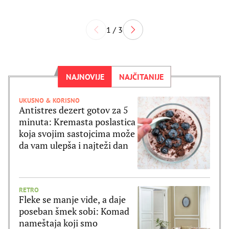
1 / 3
NAJNOVIJE
NAJČITANIJE
UKUSNO & KORISNO
Antistres dezert gotov za 5
minuta: Kremasta poslastica
koja svojim sastojcima može
da vam ulepša i najteži dan
RETRO
Fleke se manje vide, a daje
poseban šmek sobi: Komad
nameštaja koji smo