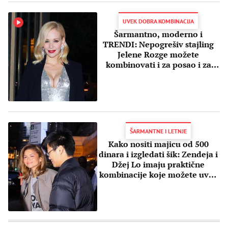
UVEK DOBRA KOMBINACIJA
Šarmantno, moderno i
TRENDI: Nepogrešiv stajling
Jelene Rozge možete
kombinovati i za posao i za
izlazak
ŠARMANTNE I LETNJE
Kako nositi majicu od 500
dinara i izgledati šik: Zendeja i
Džej Lo imaju praktične
kombinacije koje možete uvek
nositi