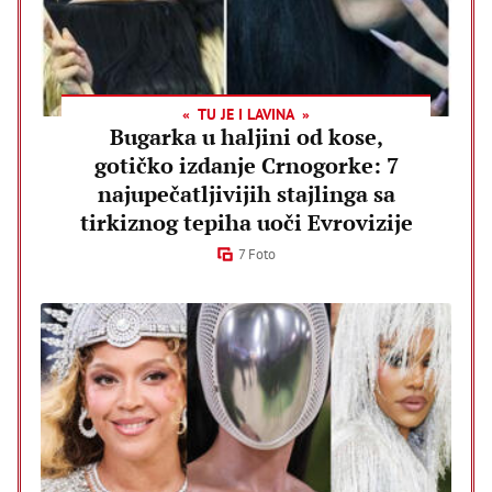
TU JE I LAVINA
Bugarka u haljini od kose,
gotičko izdanje Crnogorke: 7
najupečatljivijih stajlinga sa
tirkiznog tepiha uoči Evrovizije
7 Foto