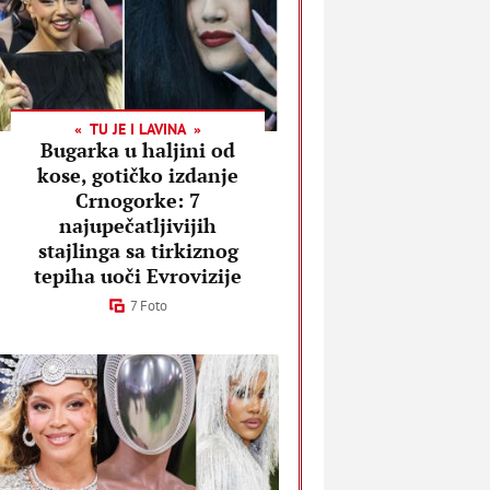
TU JE I LAVINA
Bugarka u haljini od
kose, gotičko izdanje
Crnogorke: 7
najupečatljivijih
stajlinga sa tirkiznog
tepiha uoči Evrovizije
7 Foto