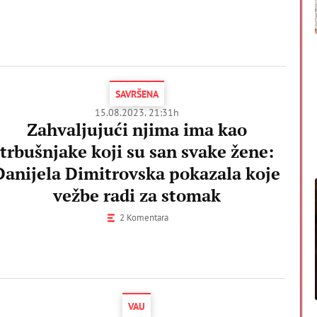
SAVRŠENA
15.08.2023. 21:31h
Zahvaljujući njima ima kao
trbušnjake koji su san svake žene:
Danijela Dimitrovska pokazala koje
vežbe radi za stomak
2 Komentara
VAU