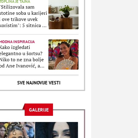
TOPLINA JE TAJNA
"Stilizovala sam
stotine soba u karijeri
i ove trikove uvek
koristim": 5 sitnica uz
koje svaki stan
izgleda luksuznije
MODNA INSPIRACIJA
Kako izgledati
elegantno u šortsu?
Niko to ne zna bolje
od Ane Ivanović, a
ove kombinacije to
potvrđuju
SVE NAJNOVIJE VESTI
GALERIJE