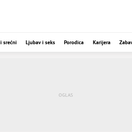
i srećni
Ljubav i seks
Porodica
Karijera
Zaba