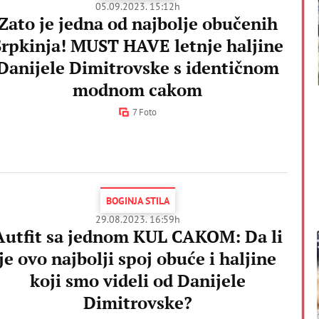
05.09.2023. 15:12h
Zato je jedna od najbolje obučenih
Srpkinja! MUST HAVE letnje haljine
Danijele Dimitrovske s identičnom
modnom cakom
7 Foto
BOGINJA STILA
29.08.2023. 16:59h
Autfit sa jednom KUL CAKOM: Da li
je ovo najbolji spoj obuće i haljine
koji smo videli od Danijele
Dimitrovske?