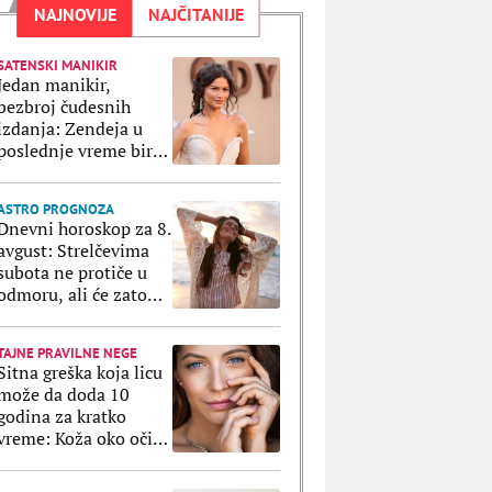
NAJNOVIJE
NAJČITANIJE
SATENSKI MANIKIR
Jedan manikir,
bezbroj čudesnih
izdanja: Zendeja u
poslednje vreme bira
istu boju za nokte i
naravno da je
ASTRO PROGNOZA
ultratrendi
Dnevni horoskop za 8.
avgust: Strelčevima
subota ne protiče u
odmoru, ali će zato
Ribe uživati u svakoj
sekundi
TAJNE PRAVILNE NEGE
Sitna greška koja licu
može da doda 10
godina za kratko
vreme: Koža oko očiju
ne prašta ako ovo
radite svaki dan