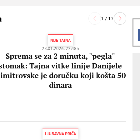
a
1 / 12
NIJE TAJNA
28.01.2026. 22:48h
Sprema se za 2 minuta, "pegla"
stomak: Tajna vitke linije Danijele
imitrovske je doručku koji košta 50
dinara
LJUBAVNA PRIČA