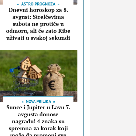
ASTRO PROGNOZA
Dnevni horoskop za 8.
avgust: Strelčevima
subota ne protiče u
odmoru, ali će zato Ribe
uživati u svakoj sekundi
NOVA PRILIKA
Sunce i Jupiter u Lavu 7.
avgusta donose
nagradu! 4 znaka su
spremna za korak koji
može da promeni sve