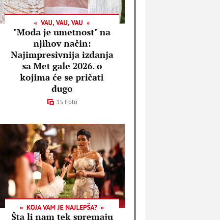
VAU, VAU, VAU
"Moda je umetnost" na
njihov način:
Najimpresivnija izdanja
sa Met gale 2026. o
kojima će se pričati
dugo
15 Foto
KOJA VAM JE NAJLEPŠA?
Šta li nam tek spremaju