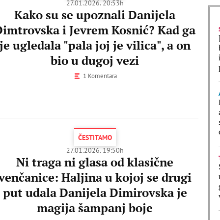
27.01.2026. 20:53h
Kako su se upoznali Danijela
Dimtrovska i Jevrem Kosnić? Kad ga
je ugledala "pala joj je vilica", a on
bio u dugoj vezi
1 Komentara
ČESTITAMO
27.01.2026. 19:50h
Ni traga ni glasa od klasične
venčanice: Haljina u kojoj se drugi
put udala Danijela Dimirovska je
magija šampanj boje