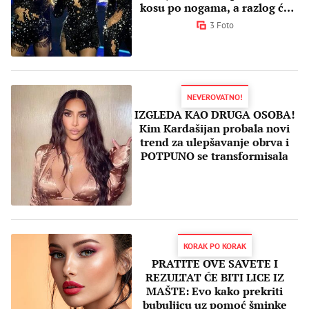
kosu po nogama, a razlog će
vas ODUŠEVITI
3 Foto
NEVEROVATNO!
IZGLEDA KAO DRUGA OSOBA!
Kim Kardašijan probala novi
trend za ulepšavanje obrva i
POTPUNO se transformisala
KORAK PO KORAK
PRATITE OVE SAVETE I
REZULTAT ĆE BITI LICE IZ
MAŠTE: Evo kako prekriti
bubuljicu uz pomoć šminke