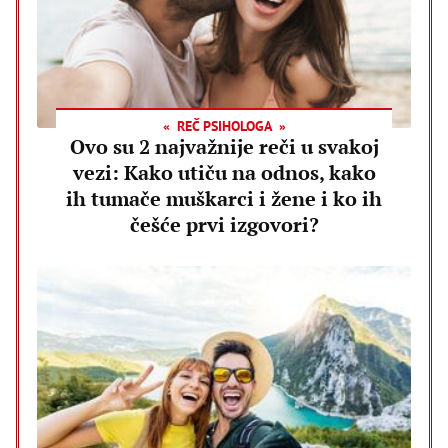
REČ PSIHOLOGA
Ovo su 2 najvažnije reči u svakoj
vezi: Kako utiču na odnos, kako
ih tumače muškarci i žene i ko ih
češće prvi izgovori?