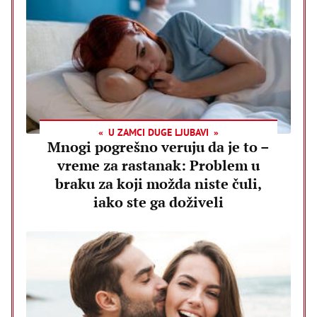
U ZAMCI DUGE LJUBAVI
Mnogi pogrešno veruju da je to –
vreme za rastanak: Problem u
braku za koji možda niste čuli,
iako ste ga doživeli