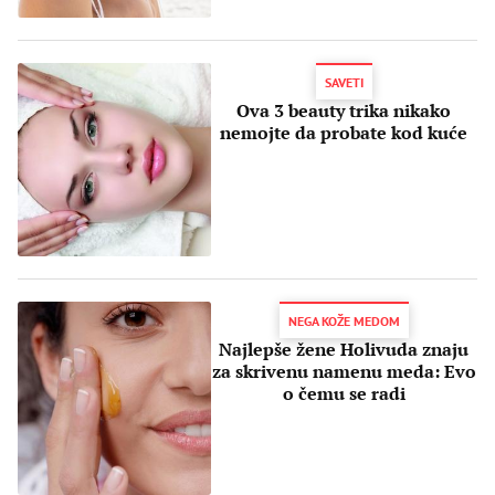
SAVETI
Ova 3 beauty trika nikako
nemojte da probate kod kuće
NEGA KOŽE MEDOM
Najlepše žene Holivuda znaju
za skrivenu namenu meda: Evo
o čemu se radi