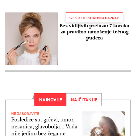
SVE ŠTO JE POTREBNO DA ZNATE
Bez vidljivih prelaza: 7 koraka
za pravilno nanošenje tečnog
pudera
NAJNOVIJE
NAJČITANIJE
NE ZABORAVITE
Posledice su: grčevi, umor,
nesanica, glavobolja... Voda
nije jedino bez čega ne