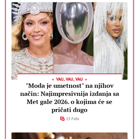
VAU, VAU, VAU
"Moda je umetnost" na njihov
način: Najimpresivnija izdanja sa
Met gale 2026. o kojima će se
pričati dugo
15 Foto