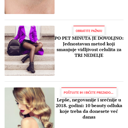
OBRATITE PAŽNJU
PO PET MINUTA JE DOVOLJNO:
Jednostavan metod koji
smanjuje vidljivost celulita za
TRI NEDELJE
POŠTUJTE IH I BIĆETE PREZADOVOLJNE REZULTATOM
Lepše, negovanije i srećnije u
2018. godini: 10 beauty odluka
koje treba da donesete već
danas