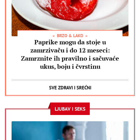
BRZO & LAKO
Paprike mogu da stoje u
zamrzivaču i do 12 meseci:
Zamrznite ih pravilno i sačuvaće
ukus, boju i čvrstinu
SVE ZDRAVI I SREĆNI
LJUBAV I SEKS