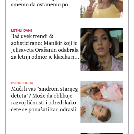
smemo da ostanemo po
velikim vrućinama
LETNJI DANI
Baš uvek trendi &
sofisticirano: Manikir koji je
Jelisaveta Orašanin odabrala
za letnji odmor je klasika na
delu
PSIHOLOGIJA
Muči li vas "sindrom starijeg
deteta"? Može da oblikuje
razvoj ličnosti i odredi kako
ćete se ponašati kao odrasli