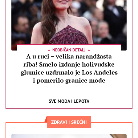
NEOBIČAN DETALJ
A u ruci – velika narandžasta
riba! Smelo izdanje holivudske
glumice uzdrmalo je Los Anđeles
i pomerilo granice mode
SVE MODA I LEPOTA
ZDRAVI I SREĆNI