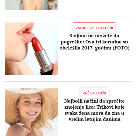
ZAVODLJIVI I PRAKTIČNI
S njima ne možete da
pogrešite: Ova tri karmina su
obeležila 2017. godinu (FOTO)
ZA ČISTU KOŽU
Najbolji načini da sprečite
znojenje lica: Trikovi koje
svaka žena mora da zna u
vrelim letnjim danima