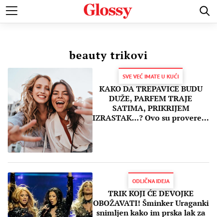
POZNATI
MODA I LEPOTA
ZDRAVI I SREĆNI
LJUBAV 
beauty trikovi
SVE VEĆ IMATE U KUĆI
KAKO DA TREPAVICE BUDU
DUŽE, PARFEM TRAJE
SATIMA, PRIKRIJEM
IZRASTAK...? Ovo su provereni
i BESPLATNI trikova za lepotu
ODLIČNA IDEJA
TRIK KOJI ĆE DEVOJKE
OBOŽAVATI! Šminker Uraganki
snimljen kako im prska lak za