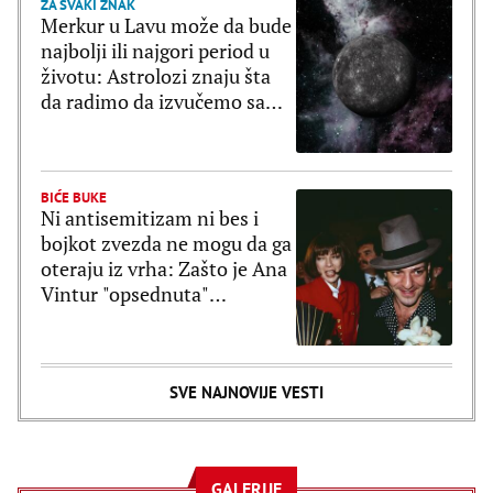
ZA SVAKI ZNAK
Merkur u Lavu može da bude
najbolji ili najgori period u
životu: Astrolozi znaju šta
da radimo da izvučemo samo
dobro
BIĆE BUKE
Ni antisemitizam ni bes i
bojkot zvezda ne mogu da ga
oteraju iz vrha: Zašto je Ana
Vintur "opsednuta"
Galijanom?
SVE NAJNOVIJE VESTI
GALERIJE