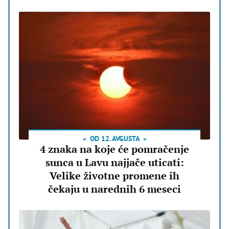
OD 12. AVGUSTA
4 znaka na koje će pomračenje
sunca u Lavu najjače uticati:
Velike životne promene ih
čekaju u narednih 6 meseci