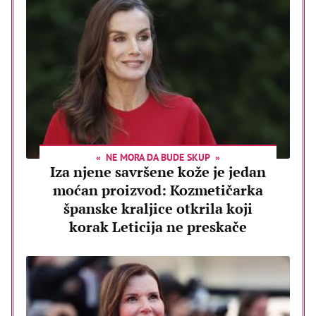
NE MORA DA BUDE SKUP
Iza njene savršene kože je jedan
moćan proizvod: Kozmetičarka
španske kraljice otkrila koji
korak Leticija ne preskače