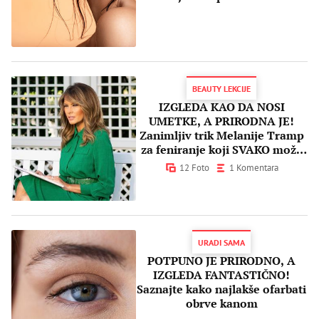
BEAUTY LEKCIJE
IZGLEDA KAO DA NOSI
UMETKE, A PRIRODNA JE!
Zanimljiv trik Melanije Tramp
za feniranje koji SVAKO može
da izvede
12 Foto
1 Komentara
URADI SAMA
POTPUNO JE PRIRODNO, A
IZGLEDA FANTASTIČNO!
Saznajte kako najlakše ofarbati
obrve kanom