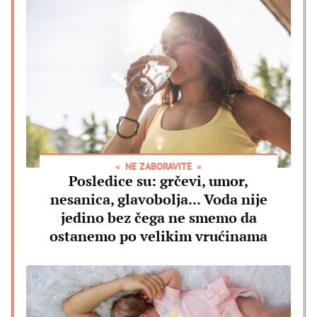
NE ZABORAVITE
Posledice su: grčevi, umor,
nesanica, glavobolja... Voda nije
jedino bez čega ne smemo da
ostanemo po velikim vrućinama