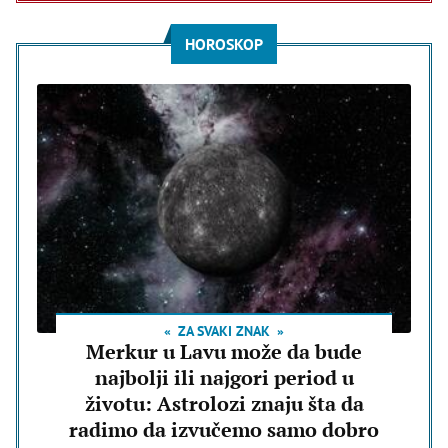
HOROSKOP
ZA SVAKI ZNAK
Merkur u Lavu može da bude
najbolji ili najgori period u
životu: Astrolozi znaju šta da
radimo da izvučemo samo dobro