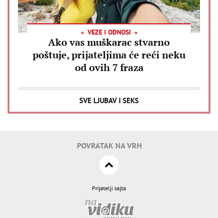
VEZE I ODNOSI
Ako vas muškarac stvarno
poštuje, prijateljima će reći neku
od ovih 7 fraza
SVE LJUBAV I SEKS
POVRATAK NA VRH
Prijatelji sajta