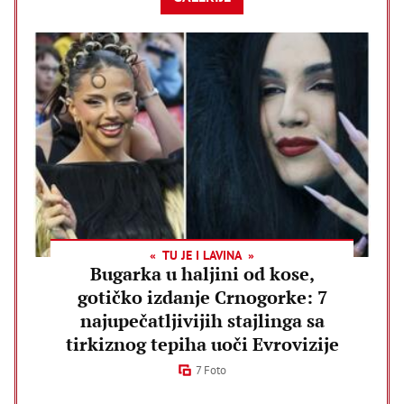
TU JE I LAVINA
Bugarka u haljini od kose,
gotičko izdanje Crnogorke: 7
najupečatljivijih stajlinga sa
tirkiznog tepiha uoči Evrovizije
7 Foto