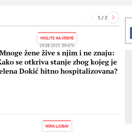
1 / 2
MISLITE NA VREME
29.08.2025. 09:47h
Mnoge žene žive s njim i ne znaju:
Kako se otkriva stanje zbog kojeg je
elena Dokić hitno hospitalizovana?
NOVA LJUBAV