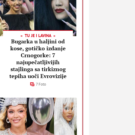
TU JE I LAVINA
Bugarka u haljini od
kose, gotičko izdanje
Crnogorke: 7
najupečatljivijih
stajlinga sa tirkiznog
tepiha uoči Evrovizije
7 Foto