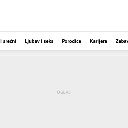
i srećni
Ljubav i seks
Porodica
Karijera
Zaba