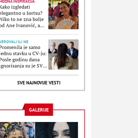
MODNA INSPIRACIJA
Kako izgledati
elegantno u šortsu?
Niko to ne zna bolje
od Ane Ivanović, a
ove kombinacije to
potvrđuju
VEROVALI ILI NE
Promenila je samo
jednu stavku u CV-ju:
Posle godinu dana
ignorisanja su je SVI
pozvali, a razlog je
poražavajući
SVE NAJNOVIJE VESTI
GALERIJE