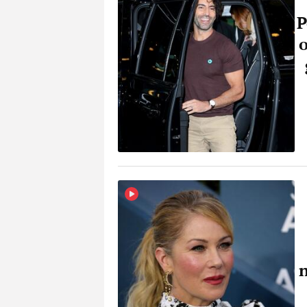
P
o
n