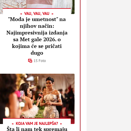
VAU, VAU, VAU
"Moda je umetnost" na
njihov način:
Najimpresivnija izdanja
sa Met gale 2026. o
kojima će se pričati
dugo
15 Foto
KOJA VAM JE NAJLEPŠA?
Šta li nam tek spremaju