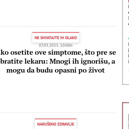
NE SHVATAJTE IH OLAKO
07.03.2025. 10:06h
ko osetite ove simptome, što pre se
bratite lekaru: Mnogi ih ignorišu, a
mogu da budu opasni po život
NARUŠENO ZDRAVLJE