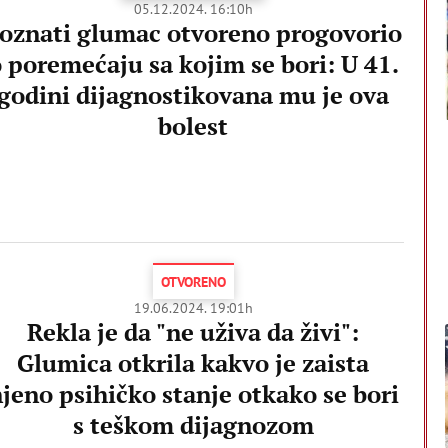
05.12.2024. 16:10h
oznati glumac otvoreno progovorio
 poremećaju sa kojim se bori: U 41.
godini dijagnostikovana mu je ova
bolest
OTVORENO
19.06.2024. 19:01h
Rekla je da "ne uživa da živi":
Glumica otkrila kakvo je zaista
jeno psihičko stanje otkako se bori
s teškom dijagnozom