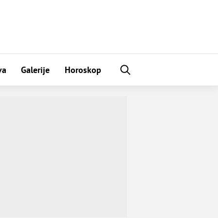
va
Galerije
Horoskop