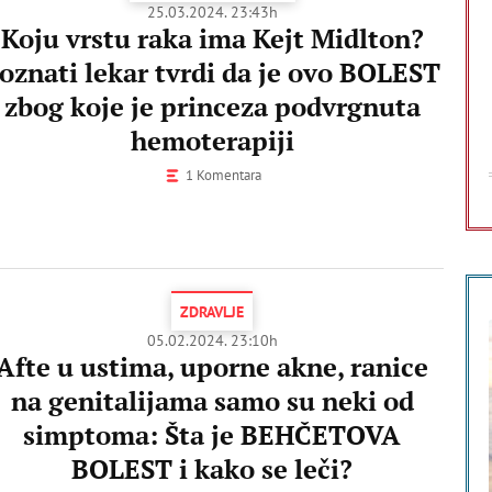
25.03.2024. 23:43h
Koju vrstu raka ima Kejt Midlton?
oznati lekar tvrdi da je ovo BOLEST
zbog koje je princeza podvrgnuta
hemoterapiji
1 Komentara
ZDRAVLJE
05.02.2024. 23:10h
Afte u ustima, uporne akne, ranice
na genitalijama samo su neki od
simptoma: Šta je BEHČETOVA
BOLEST i kako se leči?