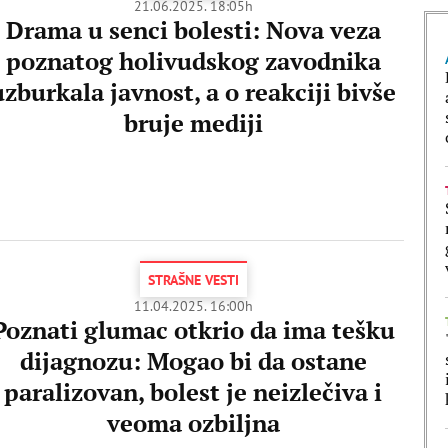
21.06.2025. 18:05h
Drama u senci bolesti: Nova veza
poznatog holivudskog zavodnika
uzburkala javnost, a o reakciji bivše
bruje mediji
STRAŠNE VESTI
11.04.2025. 16:00h
Poznati glumac otkrio da ima tešku
dijagnozu: Mogao bi da ostane
paralizovan, bolest je neizlečiva i
veoma ozbiljna