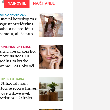
NAJNOVIJE
NAJČITANIJE
ASTRO PROGNOZA
Dnevni horoskop za 8.
avgust: Strelčevima
subota ne protiče u
odmoru, ali će zato
Ribe uživati u svakoj
sekundi
TAJNE PRAVILNE NEGE
Sitna greška koja licu
može da doda 10
godina za kratko
vreme: Koža oko očiju
ne prašta ako ovo
radite svaki dan
TOPLINA JE TAJNA
"Stilizovala sam
stotine soba u karijeri
i ove trikove uvek
koristim": 5 sitnica uz
koje svaki stan
izgleda luksuznije