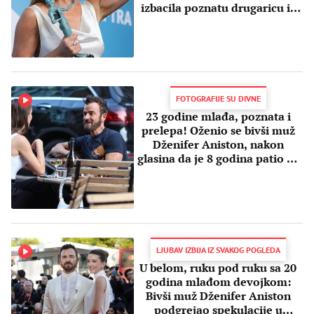
izbacila poznatu drugaricu iz
života
FOTOGRAFIJE SU DIVNE
23 godine mlađa, poznata i
prelepa! Oženio se bivši muž
Dženifer Aniston, nakon
glasina da je 8 godina patio za
njom
LJUBAV IZBIJA IZ SVAKOG POGLEDA
U belom, ruku pod ruku sa 20
godina mlađom devojkom:
Bivši muž Dženifer Aniston
podgrejao spekulacije u