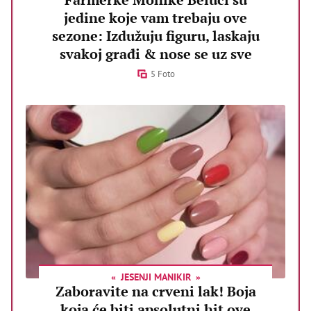
jedine koje vam trebaju ove
sezone: Izdužuju figuru, laskaju
svakoj građi & nose se uz sve
5 Foto
JESENJI MANIKIR
Zaboravite na crveni lak! Boja
koja će biti apsolutni hit ove