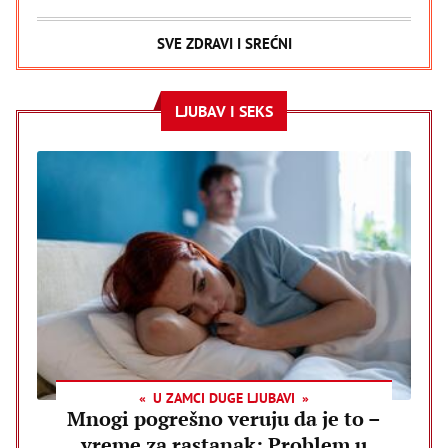
SVE ZDRAVI I SREĆNI
LJUBAV I SEKS
U ZAMCI DUGE LJUBAVI
Mnogi pogrešno veruju da je to –
vreme za rastanak: Problem u