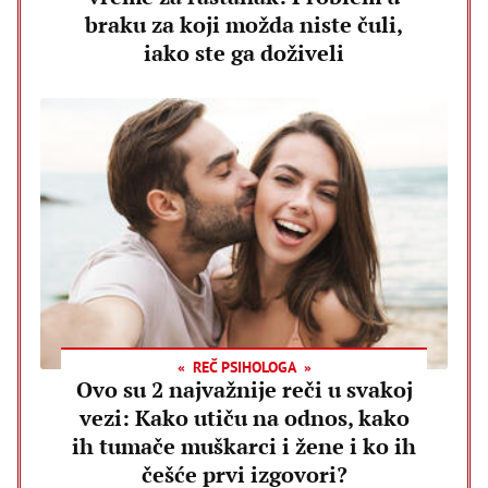
braku za koji možda niste čuli,
iako ste ga doživeli
REČ PSIHOLOGA
Ovo su 2 najvažnije reči u svakoj
vezi: Kako utiču na odnos, kako
ih tumače muškarci i žene i ko ih
češće prvi izgovori?