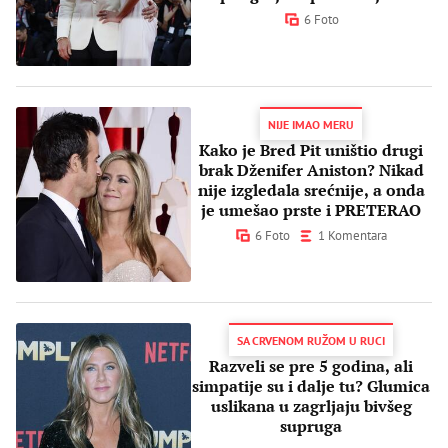
Veneciji
6 Foto
NIJE IMAO MERU
Kako je Bred Pit uništio drugi
brak Dženifer Aniston? Nikad
nije izgledala srećnije, a onda
je umešao prste i PRETERAO
6 Foto
1 Komentara
SA CRVENOM RUŽOM U RUCI
Razveli se pre 5 godina, ali
simpatije su i dalje tu? Glumica
uslikana u zagrljaju bivšeg
supruga