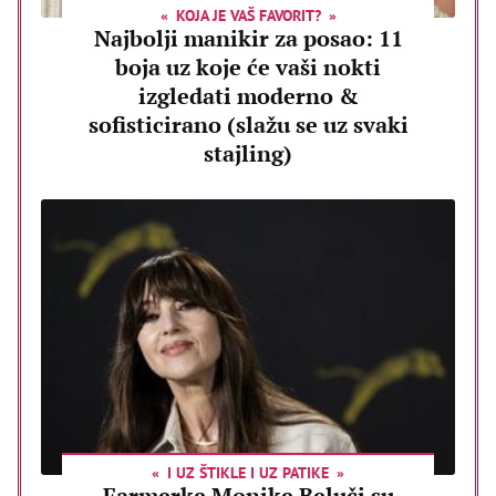
KOJA JE VAŠ FAVORIT?
Najbolji manikir za posao: 11
boja uz koje će vaši nokti
izgledati moderno &
sofisticirano (slažu se uz svaki
stajling)
I UZ ŠTIKLE I UZ PATIKE
Farmerke Monike Beluči su