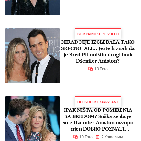
BESKRAJNO SU SE VOLELI
NIKAD NIJE IZGLEDALA TAKO
SREĆNO, ALI... Jeste li znali da
je Bred Pit uništio drugi brak
Dženifer Aniston?
10 Foto
HOLIVUDSKE ZAVRZLAME
IPAK NIŠTA OD POMIRENJA
SA BREDOM? Šuška se da je
srce Dženifer Aniston osvojio
njen DOBRO POZNATI
KOLEGA!
10 Foto
2 Komentara