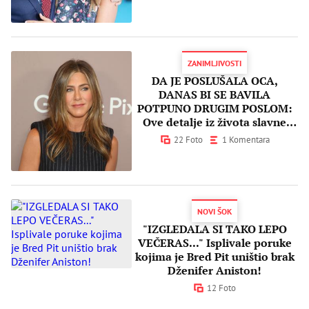
ZANIMLJIVOSTI
DA JE POSLUŠALA OCA,
DANAS BI SE BAVILA
POTPUNO DRUGIM POSLOM:
Ove detalje iz života slavne
glumice SIGURNO niste znali!
22 Foto
1 Komentara
NOVI ŠOK
"IZGLEDALA SI TAKO LEPO
VEČERAS..." Isplivale poruke
kojima je Bred Pit uništio brak
Dženifer Aniston!
12 Foto