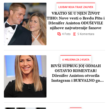
LJUBAV KOJA TRAJE ZAUVEK
VRATIO SE U NJEN ŽIVOT
TIHO: Nove vesti o Bredu Pitu i
Dženifer Aniston ODUŠEVILE
njihove najvatrenije fanove
4 Foto
5 Komentara
6 MILIONA ZA 24SATA
BIVŠI SUPRUG JOJ ODMAH
OSTAVIO KOMENTAR!
Dženifer Aniston otvorila
Instagram i BUKVALNO ga
srušila