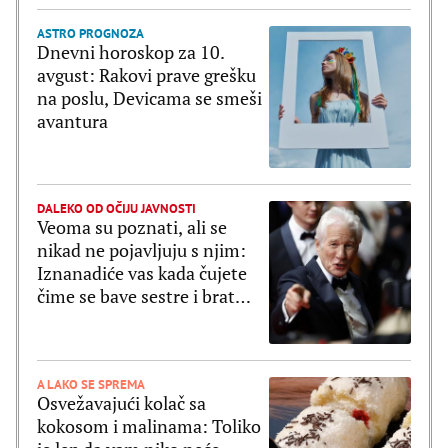
ASTRO PROGNOZA
Dnevni horoskop za 10.
avgust: Rakovi prave grešku
na poslu, Devicama se smeši
avantura
DALEKO OD OČIJU JAVNOSTI
Veoma su poznati, ali se
nikad ne pojavljuju s njim:
Iznanadiće vas kada čujete
čime se bave sestre i brat
Ričarada Gira
A LAKO SE SPREMA
Osvežavajući kolač sa
kokosom i malinama: Toliko