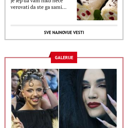
je lep da vam niko neće
verovati da ste ga sami
spremali (RECEPT)
SVE NAJNOVIJE VESTI
GALERIJE