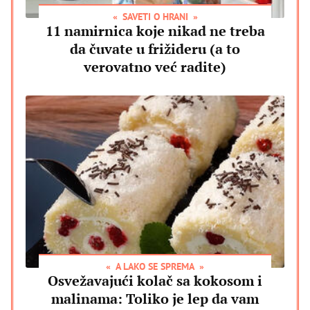
SAVETI O HRANI
11 namirnica koje nikad ne treba
da čuvate u frižideru (a to
verovatno već radite)
A LAKO SE SPREMA
Osvežavajući kolač sa kokosom i
malinama: Toliko je lep da vam