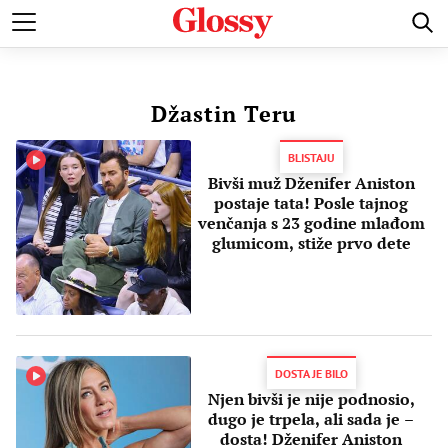
POZNATI
MODA I LEPOTA
ZDRAVI I SREĆNI
LJUBAV 
Džastin Teru
BLISTAJU
Bivši muž Dženifer Aniston
postaje tata! Posle tajnog
venčanja s 23 godine mlađom
glumicom, stiže prvo dete
DOSTA JE BILO
Njen bivši je nije podnosio,
dugo je trpela, ali sada je –
dosta! Dženifer Aniston