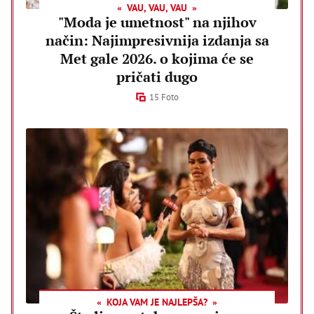
VAU, VAU, VAU
"Moda je umetnost" na njihov
način: Najimpresivnija izdanja sa
Met gale 2026. o kojima će se
pričati dugo
15 Foto
KOJA VAM JE NAJLEPŠA?