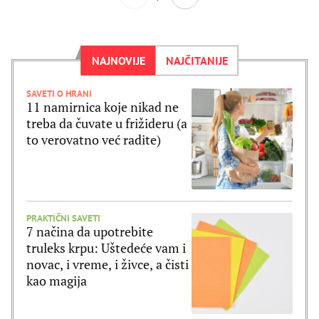
NAJNOVIJE
NAJČITANIJE
SAVETI O HRANI
11 namirnica koje nikad ne
treba da čuvate u frižideru (a
to verovatno već radite)
PRAKTIČNI SAVETI
7 načina da upotrebite
truleks krpu: Uštedeće vam i
novac, i vreme, i živce, a čisti
kao magija