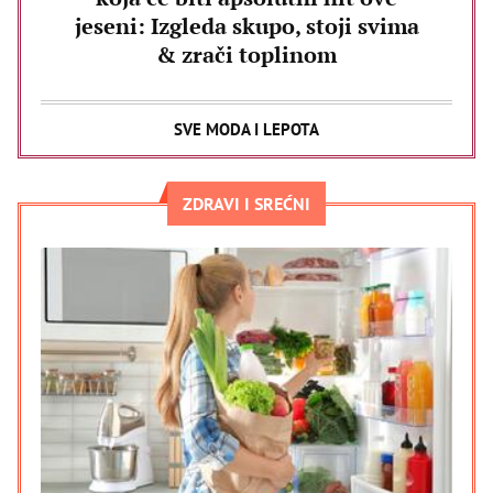
jeseni: Izgleda skupo, stoji svima
& zrači toplinom
SVE MODA I LEPOTA
ZDRAVI I SREĆNI