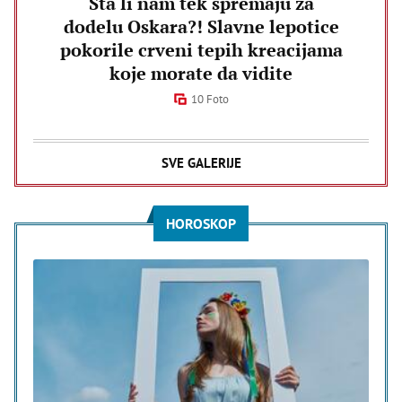
Šta li nam tek spremaju za
dodelu Oskara?! Slavne lepotice
pokorile crveni tepih kreacijama
koje morate da vidite
10 Foto
SVE GALERIJE
HOROSKOP