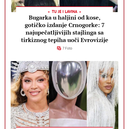
TU JE I LAVINA
Bugarka u haljini od kose,
gotičko izdanje Crnogorke: 7
najupečatljivijih stajlinga sa
tirkiznog tepiha uoči Evrovizije
7 Foto