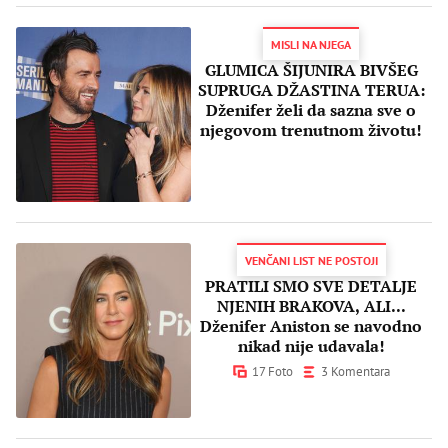
MISLI NA NJEGA
GLUMICA ŠIJUNIRA BIVŠEG
SUPRUGA DŽASTINA TERUA:
Dženifer želi da sazna sve o
njegovom trenutnom životu!
VENČANI LIST NE POSTOJI
PRATILI SMO SVE DETALJE
NJENIH BRAKOVA, ALI...
Dženifer Aniston se navodno
nikad nije udavala!
17 Foto
3 Komentara