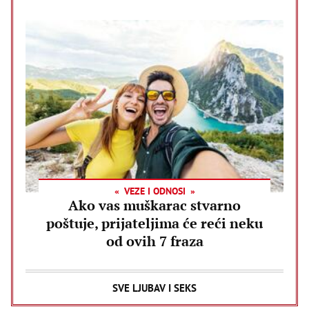
VEZE I ODNOSI
Ako vas muškarac stvarno
poštuje, prijateljima će reći neku
od ovih 7 fraza
SVE LJUBAV I SEKS