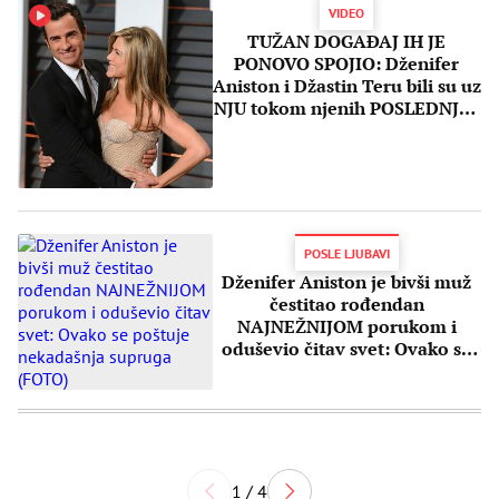
VIDEO
TUŽAN DOGAĐAJ IH JE
PONOVO SPOJIO: Dženifer
Aniston i Džastin Teru bili su uz
NJU tokom njenih POSLEDNJIH
TRENUTAKA!
POSLE LJUBAVI
Dženifer Aniston je bivši muž
čestitao rođendan
NAJNEŽNIJOM porukom i
oduševio čitav svet: Ovako se
poštuje nekadašnja supruga
(FOTO)
1 / 4