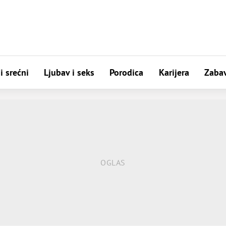
i srećni
Ljubav i seks
Porodica
Karijera
Zaba