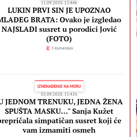
11.09.2020. 12:44h
LUKIN PRVI SIN JE UPOZNAO
MLAĐEG BRATA: Ovako je izgledao
NAJSLAĐI susret u porodici Jović
(FOTO)
3 Komentara
IZNENAĐENJE NA MORU
02.09.2020. 15:42h
U JEDNOM TRENUKU, JEDNA ŽENA
SPUŠTA MASKU..." Sanja Kužet
prepričala simpatičan susret koji će
vam izmamiti osmeh