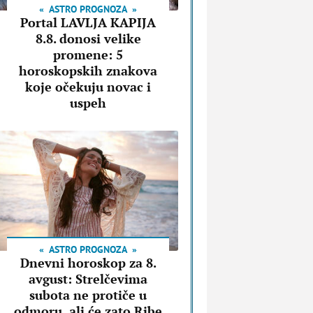
ASTRO PROGNOZA
Portal LAVLJA KAPIJA
8.8. donosi velike
promene: 5
horoskopskih znakova
koje očekuju novac i
uspeh
ASTRO PROGNOZA
Dnevni horoskop za 8.
avgust: Strelčevima
subota ne protiče u
odmoru, ali će zato Ribe