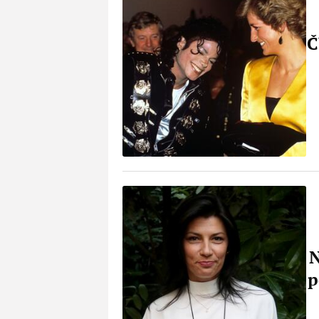
Č
N
p