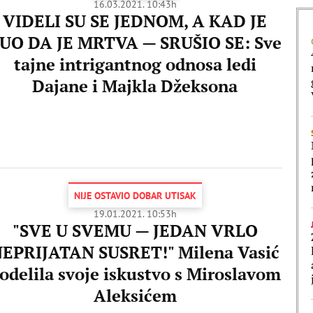
16.03.2021. 10:43h
VIDELI SU SE JEDNOM, A KAD JE
UO DA JE MRTVA — SRUŠIO SE: Sve
tajne intrigantnog odnosa ledi
Dajane i Majkla Džeksona
NIJE OSTAVIO DOBAR UTISAK
19.01.2021. 10:53h
"SVE U SVEMU — JEDAN VRLO
EPRIJATAN SUSRET!" Milena Vasić
odelila svoje iskustvo s Miroslavom
Aleksićem