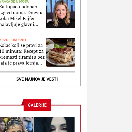
VRAĆA SE U MODU
Za topao i udoban
izgled doma: Dnevna
soba Mišel Fajfer
najavljuje glavni
trend u uređenju
enterijera za 2027.
BRZO I UKUSNO
godinu
Kolač koji se pravi za
10 minuta: Recept za
kremasti tiramisu bez
jaja je prava letnja
fantazija
SVE NAJNOVIJE VESTI
GALERIJE