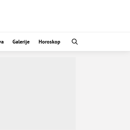
va
Galerije
Horoskop