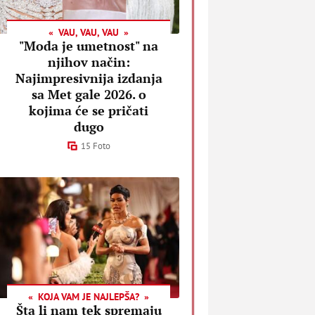
VAU, VAU, VAU
"Moda je umetnost" na
njihov način:
Najimpresivnija izdanja
sa Met gale 2026. o
kojima će se pričati
dugo
15 Foto
KOJA VAM JE NAJLEPŠA?
Šta li nam tek spremaju