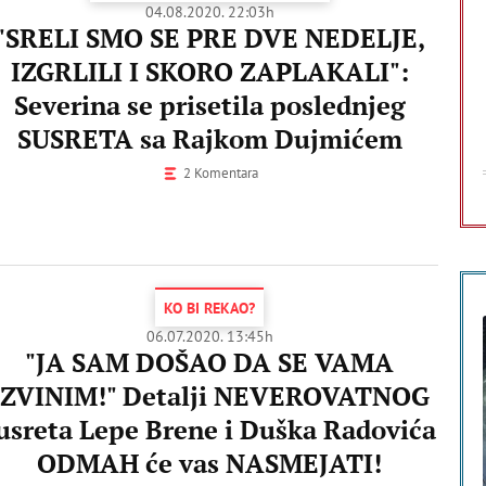
04.08.2020. 22:03h
"SRELI SMO SE PRE DVE NEDELJE,
IZGRLILI I SKORO ZAPLAKALI":
Severina se prisetila poslednjeg
SUSRETA sa Rajkom Dujmićem
2 Komentara
KO BI REKAO?
06.07.2020. 13:45h
"JA SAM DOŠAO DA SE VAMA
IZVINIM!" Detalji NEVEROVATNOG
usreta Lepe Brene i Duška Radovića
ODMAH će vas NASMEJATI!