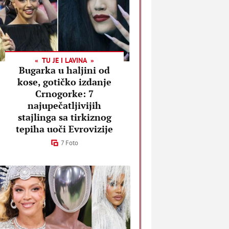
TU JE I LAVINA
Bugarka u haljini od
kose, gotičko izdanje
Crnogorke: 7
najupečatljivijih
stajlinga sa tirkiznog
tepiha uoči Evrovizije
7 Foto