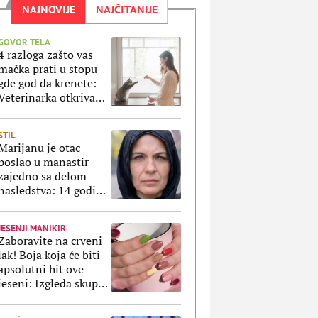
NAJNOVIJE
NAJČITANIJE
GOVOR TELA
4 razloga zašto vas
mačka prati u stopu
gde god da krenete:
Veterinarka otkriva
šta se krije iza takvog
ponašanja
STIL
Marijanu je otac
poslao u manastir
zajedno sa delom
nasledstva: 14 godina
bila zazidana u sobici,
ali je u tajnosti decu
JESENJI MANIKIR
rađala
Zaboravite na crveni
lak! Boja koja će biti
apsolutni hit ove
jeseni: Izgleda skupo,
stoji svima & zrači
toplinom