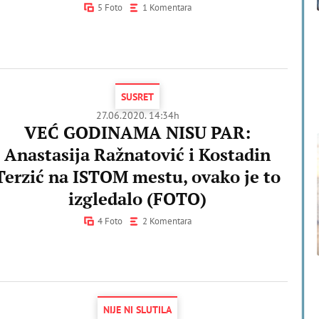
5 Foto
1 Komentara
SUSRET
27.06.2020. 14:34h
VEĆ GODINAMA NISU PAR:
Anastasija Ražnatović i Kostadin
Terzić na ISTOM mestu, ovako je to
izgledalo (FOTO)
4 Foto
2 Komentara
NIJE NI SLUTILA