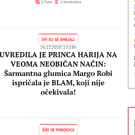
5 Foto
1 Komentara
SVI SU SE SMEJALI
26.12.2020. 15:18h
UVREDILA JE PRINCA HARIJA NA
VEOMA NEOBIČAN NAČIN:
Šarmantna glumica Margo Robi
ispričala je BLAM, koji nije
očekivala!
ŠIRI SE PORODICA