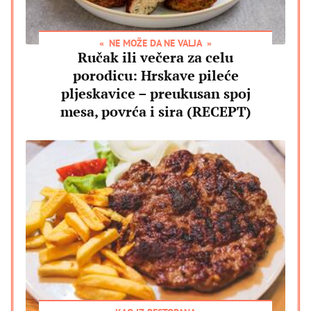
NE MOŽE DA NE VALJA
Ručak ili večera za celu
porodicu: Hrskave pileće
pljeskavice – preukusan spoj
mesa, povrća i sira (RECEPT)