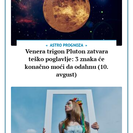
ASTRO PROGNOZA
Venera trigon Pluton zatvara
teško poglavlje: 3 znaka će
konačno moći da odahnu (10.
avgust)