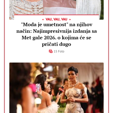
VAU, VAU, VAU
"Moda je umetnost" na njihov
način: Najimpresivnija izdanja sa
Met gale 2026. o kojima će se
pričati dugo
15 Foto