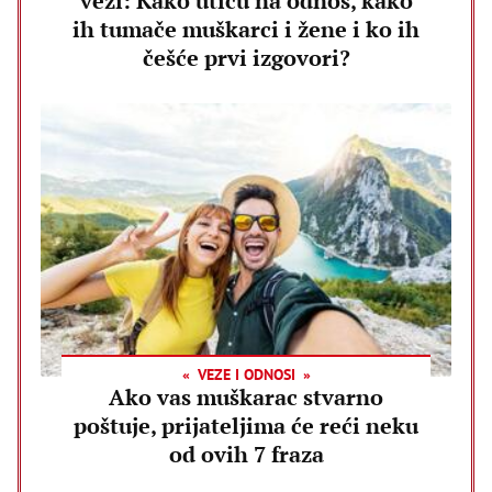
vezi: Kako utiču na odnos, kako
ih tumače muškarci i žene i ko ih
češće prvi izgovori?
VEZE I ODNOSI
Ako vas muškarac stvarno
poštuje, prijateljima će reći neku
od ovih 7 fraza