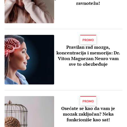
ravnotežu!
PROMO
Pravilan rad mozga,
koncentracija i memorija: Dr.
Viton Magnezan Neuro vam
sve to obezbeđuje
PROMO
Osećate se kao da vam je
mozak zaključan? Neka
funkcioniše kao sat!