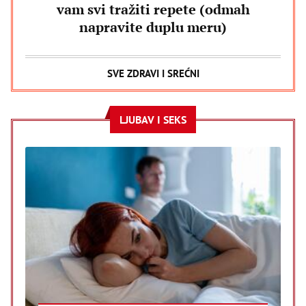
vam svi tražiti repete (odmah
napravite duplu meru)
SVE ZDRAVI I SREĆNI
LJUBAV I SEKS