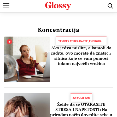
POZNATI
MODA I LEPOTA
ZDRAVI I SREĆNI
LJUBAV 
Koncentracija
TEMPERATURA RASTE, ENERGIJA PADA
Ako jedva mislite, a kamoli da
radite, ovo morate da znate: 5
sitnica koje će vam pomoći
tokom najvećih vrućina
ZA BOLJI SAN
Želite da se OTARASITE
STRESA I NAPETOSTI: Na
prirodan način dovedite sebe u