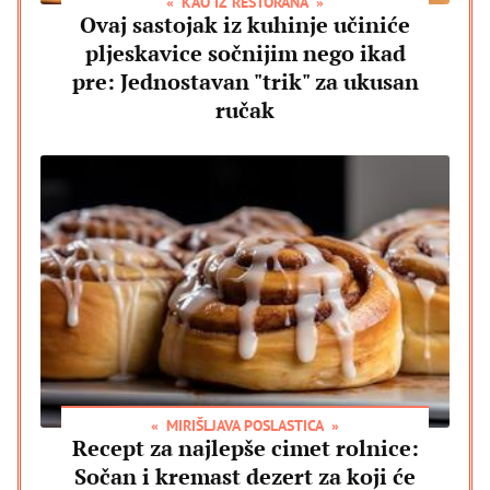
KAO IZ RESTORANA
Ovaj sastojak iz kuhinje učiniće
pljeskavice sočnijim nego ikad
pre: Jednostavan "trik" za ukusan
ručak
MIRIŠLJAVA POSLASTICA
Recept za najlepše cimet rolnice:
Sočan i kremast dezert za koji će