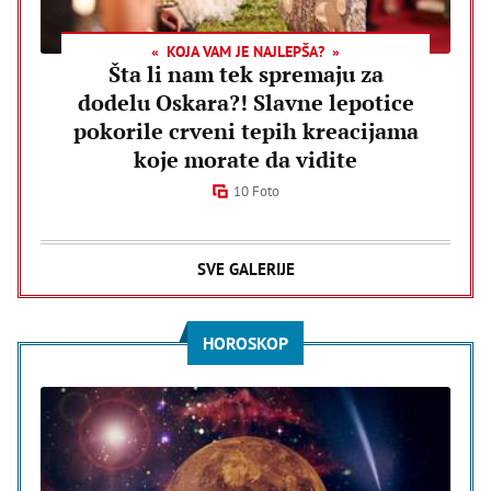
KOJA VAM JE NAJLEPŠA?
Šta li nam tek spremaju za
dodelu Oskara?! Slavne lepotice
pokorile crveni tepih kreacijama
koje morate da vidite
10 Foto
SVE GALERIJE
HOROSKOP