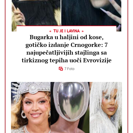
TU JE I LAVINA
Bugarka u haljini od kose,
gotičko izdanje Crnogorke: 7
najupečatljivijih stajlinga sa
tirkiznog tepiha uoči Evrovizije
7 Foto