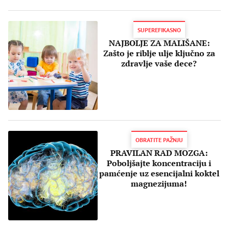
SUPEREFIKASNO
NAJBOLJE ZA MALIŠANE:
Zašto je riblje ulje ključno za
zdravlje vaše dece?
OBRATITE PAŽNJU
PRAVILAN RAD MOZGA:
Poboljšajte koncentraciju i
pamćenje uz esencijalni koktel
magnezijuma!