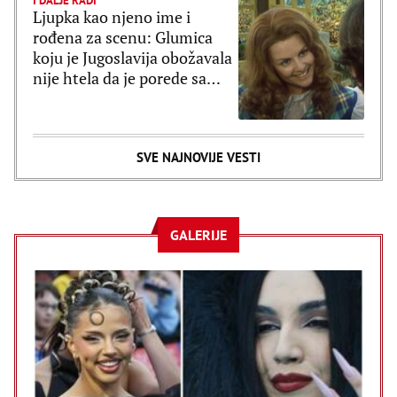
I DALJE RADI
Ljupka kao njeno ime i
rođena za scenu: Glumica
koju je Jugoslavija obožavala
nije htela da je porede sa
Sofijom Loren
SVE NAJNOVIJE VESTI
GALERIJE