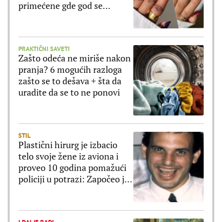
primećene gde god se
pojavite
PRAKTIČNI SAVETI
Zašto odeća ne miriše nakon
pranja? 6 mogućih razloga
zašto se to dešava + šta da
uradite da se to ne ponovi
STIL
Plastični hirurg je izbacio
telo svoje žene iz aviona i
proveo 10 godina pomažući
policiji u potrazi: Započeo je
novi zivot a ovome se nije
nadao