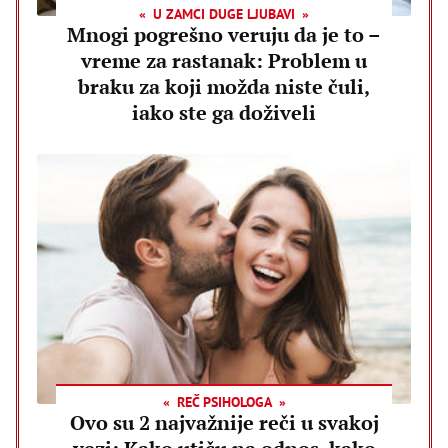
U ZAMCI DUGE LJUBAVI
Mnogi pogrešno veruju da je to –
vreme za rastanak: Problem u
braku za koji možda niste čuli,
iako ste ga doživeli
REČ PSIHOLOGA
Ovo su 2 najvažnije reči u svakoj