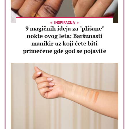
INSPIRACIJA
9 magičnih ideja za "plišane"
nokte ovog leta: Baršunasti
manikir uz koji ćete biti
primećene gde god se pojavite