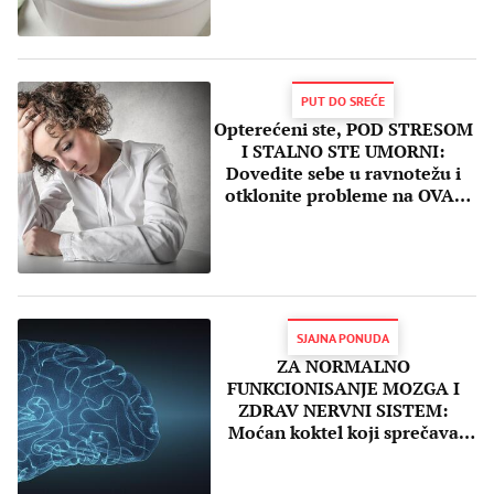
PUT DO SREĆE
Opterećeni ste, POD STRESOM
I STALNO STE UMORNI:
Dovedite sebe u ravnotežu i
otklonite probleme na OVAJ
način!
SJAJNA PONUDA
ZA NORMALNO
FUNKCIONISANJE MOZGA I
ZDRAV NERVNI SISTEM:
Moćan koktel koji sprečava
zaboravljanje i
dekoncentrisanje!