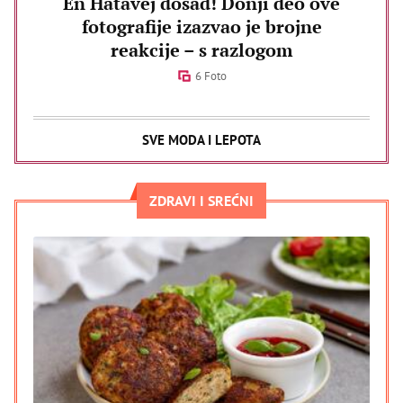
En Hatavej dosad! Donji deo ove
fotografije izazvao je brojne
reakcije – s razlogom
6 Foto
SVE MODA I LEPOTA
ZDRAVI I SREĆNI