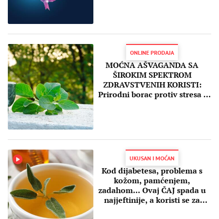
ONLINE PRODAJA
MOĆNA AŠVAGANDA SA
ŠIROKIM SPEKTROM
ZDRAVSTVENIH KORISTI:
Prirodni borac protiv stresa i
anksioznosti!
UKUSAN I MOĆAN
Kod dijabetesa, problema s
kožom, pamćenjem,
zadahom... Ovaj ČAJ spada u
najjeftinije, a koristi se za
brojne tegobe