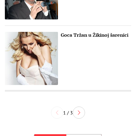
Goca Tržan u Žikinoj šarenici
1 / 3