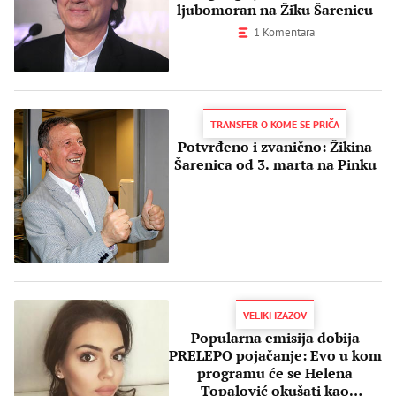
ljubomoran na Žiku Šarenicu
1 Komentara
TRANSFER O KOME SE PRIČA
Potvrđeno i zvanično: Žikina
Šarenica od 3. marta na Pinku
VELIKI IZAZOV
Popularna emisija dobija
PRELEPO pojačanje: Evo u kom
programu će se Helena
Topalović okušati kao