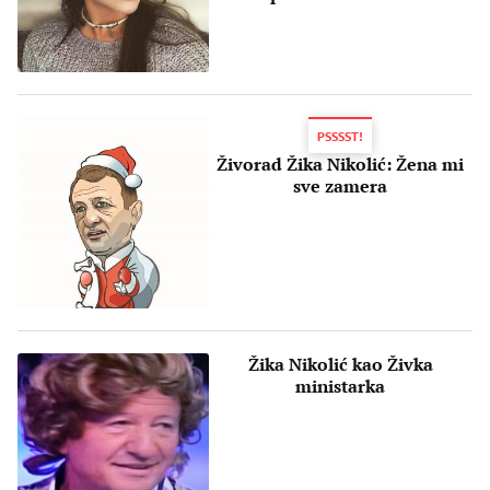
voditeljka
PSSSST!
Živorad Žika Nikolić: Žena mi
sve zamera
Žika Nikolić kao Živka
ministarka