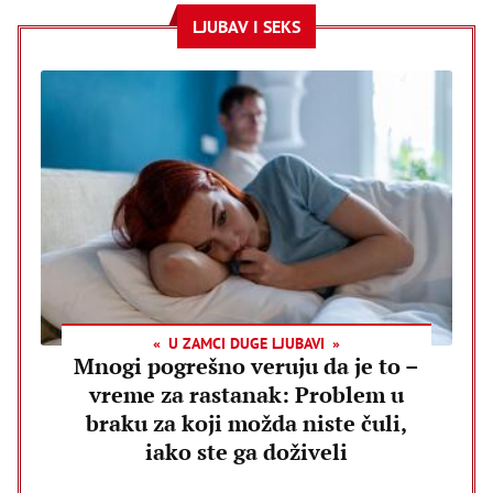
LJUBAV I SEKS
U ZAMCI DUGE LJUBAVI
Mnogi pogrešno veruju da je to –
vreme za rastanak: Problem u
braku za koji možda niste čuli,
iako ste ga doživeli