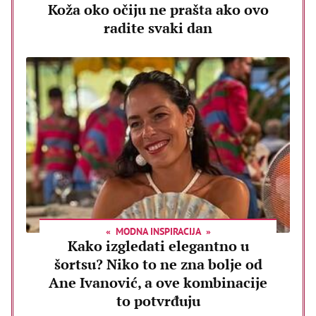
Koža oko očiju ne prašta ako ovo
radite svaki dan
MODNA INSPIRACIJA
Kako izgledati elegantno u
šortsu? Niko to ne zna bolje od
Ane Ivanović, a ove kombinacije
to potvrđuju