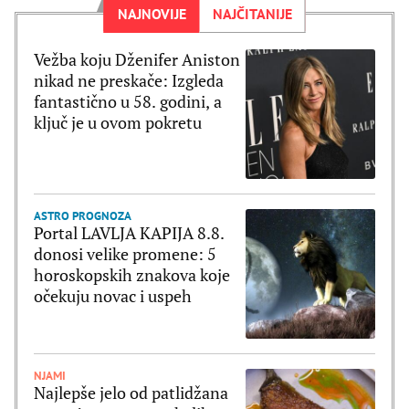
NAJNOVIJE
NAJČITANIJE
Vežba koju Dženifer Aniston
nikad ne preskače: Izgleda
fantastično u 58. godini, a
ključ je u ovom pokretu
ASTRO PROGNOZA
Portal LAVLJA KAPIJA 8.8.
donosi velike promene: 5
horoskopskih znakova koje
očekuju novac i uspeh
NJAMI
Najlepše jelo od patlidžana