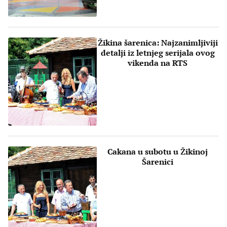
Žikina šarenica: Najzanimljiviji
detalji iz letnjeg serijala ovog
vikenda na RTS
Cakana u subotu u Žikinoj
Šarenici