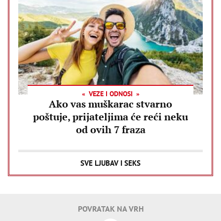
VEZE I ODNOSI
Ako vas muškarac stvarno
poštuje, prijateljima će reći neku
od ovih 7 fraza
SVE LJUBAV I SEKS
POVRATAK NA VRH