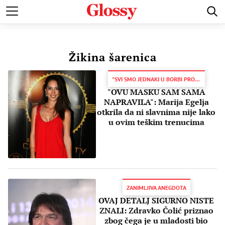
POZNATI
MODA I LEPOTA
ZDRAVI I SREĆNI
LJUBAV 
Žikina šarenica
"SVI SMO JEDNAKI U BORBI PROTIV OVOG ZLA"
"OVU MASKU SAM SAMA
NAPRAVILA": Marija Egelja
otkrila da ni slavnima nije lako
u ovim teškim trenucima
ZANIMLJIVA ANEGDOTA
OVAJ DETALJ SIGURNO NISTE
ZNALI: Zdravko Čolić priznao
zbog čega je u mladosti bio