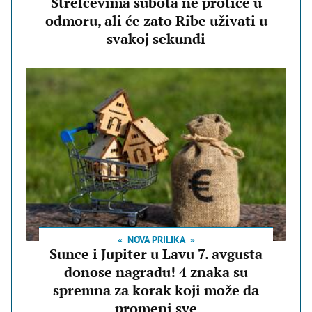
Strelčevima subota ne protiče u
odmoru, ali će zato Ribe uživati u
svakoj sekundi
NOVA PRILIKA
Sunce i Jupiter u Lavu 7. avgusta
donose nagradu! 4 znaka su
spremna za korak koji može da
promeni sve