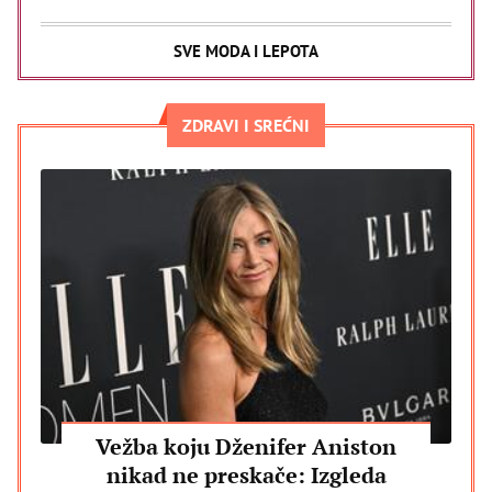
SVE MODA I LEPOTA
ZDRAVI I SREĆNI
Vežba koju Dženifer Aniston
nikad ne preskače: Izgleda