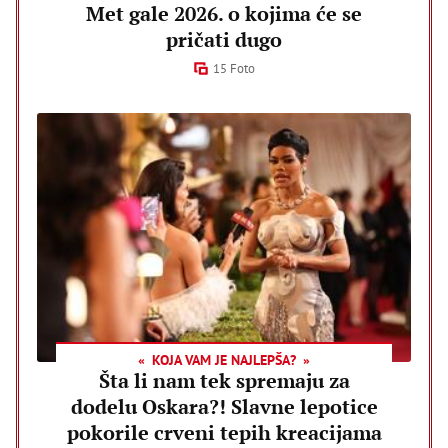
Met gale 2026. o kojima će se
pričati dugo
15 Foto
KOJA VAM JE NAJLEPŠA?
Šta li nam tek spremaju za
dodelu Oskara?! Slavne lepotice
pokorile crveni tepih kreacijama