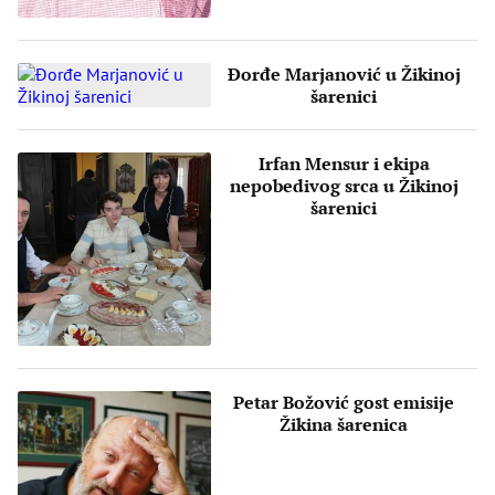
Đorđe Marjanović u Žikinoj
šarenici
Irfan Mensur i ekipa
nepobedivog srca u Žikinoj
šarenici
Petar Božović gost emisije
Žikina šarenica