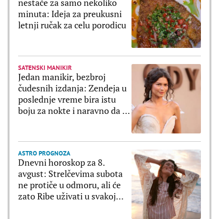
nestaće za samo nekoliko
minuta: Ideja za preukusni
letnji ručak za celu porodicu
SATENSKI MANIKIR
Jedan manikir, bezbroj
čudesnih izdanja: Zendeja u
poslednje vreme bira istu
boju za nokte i naravno da je
ultratrendi
ASTRO PROGNOZA
Dnevni horoskop za 8.
avgust: Strelčevima subota
ne protiče u odmoru, ali će
zato Ribe uživati u svakoj
sekundi