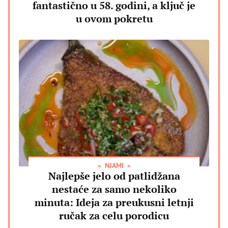
fantastično u 58. godini, a ključ je
u ovom pokretu
NJAMI
Najlepše jelo od patlidžana
nestaće za samo nekoliko
minuta: Ideja za preukusni letnji
ručak za celu porodicu