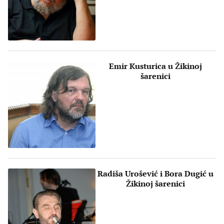
Emir Kusturica u Žikinoj
šarenici
Radiša Urošević i Bora Dugić u
Žikinoj šarenici