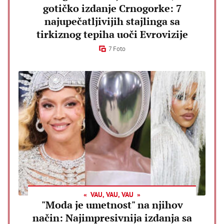
gotičko izdanje Crnogorke: 7
najupečatljivijih stajlinga sa
tirkiznog tepiha uoči Evrovizije
7 Foto
VAU, VAU, VAU
"Moda je umetnost" na njihov
način: Najimpresivnija izdanja sa