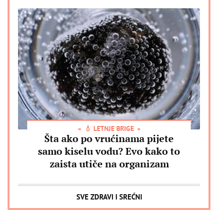
💧 LETNJE BRIGE
Šta ako po vrućinama pijete
samo kiselu vodu? Evo kako to
zaista utiče na organizam
SVE ZDRAVI I SREĆNI