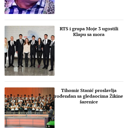
RTS i grupa Moje 3 ugostili
Klapu sa mora
Tihomir Stanić proslavlja
rođendan sa gledaocima Žikine
šarenice