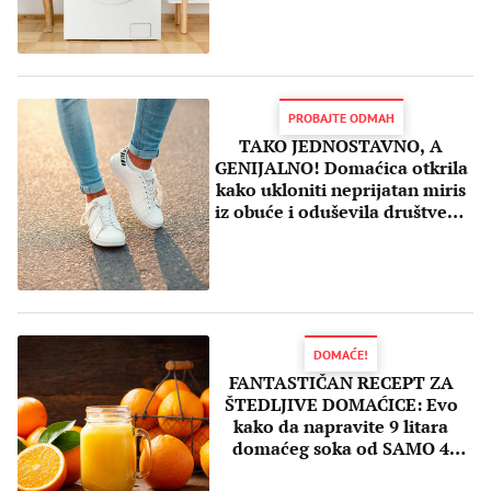
PROBAJTE ODMAH
TAKO JEDNOSTAVNO, A
GENIJALNO! Domaćica otkrila
kako ukloniti neprijatan miris
iz obuće i oduševila društvene
mreže
DOMAĆE!
FANTASTIČAN RECEPT ZA
ŠTEDLJIVE DOMAĆICE: Evo
kako da napravite 9 litara
domaćeg soka od SAMO 4
pomorandže