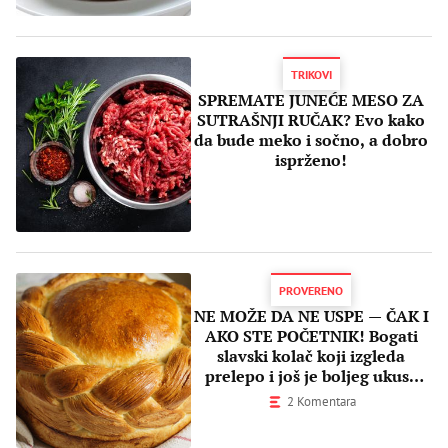
TRIKOVI
SPREMATE JUNEĆE MESO ZA
SUTRAŠNJI RUČAK? Evo kako
da bude meko i sočno, a dobro
isprženo!
PROVERENO
NE MOŽE DA NE USPE — ČAK I
AKO STE POČETNIK! Bogati
slavski kolač koji izgleda
prelepo i još je boljeg ukusa
(RECEPT)
2 Komentara