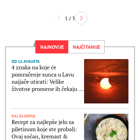
1 / 3
NAJNOVIJE
NAJČITANIJE
OD 12. AVGUSTA
4 znaka na koje će
pomračenje sunca u Lavu
najjače uticati: Velike
životne promene ih čekaju u
narednih 6 meseci
RAJ ZA NEPCA
Recept za najlepše jelo sa
piletinom koje ste probali:
Ovaj sočan, kremast &