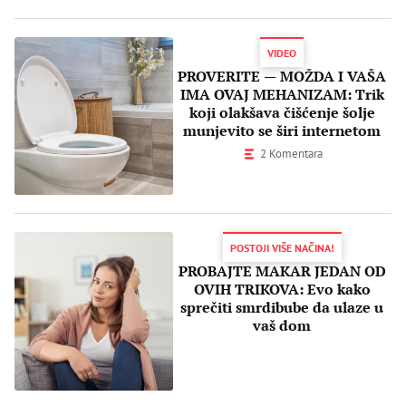
VIDEO
PROVERITE — MOŽDA I VAŠA
IMA OVAJ MEHANIZAM: Trik
koji olakšava čišćenje šolje
munjevito se širi internetom
2 Komentara
POSTOJI VIŠE NAČINA!
PROBAJTE MAKAR JEDAN OD
OVIH TRIKOVA: Evo kako
sprečiti smrdibube da ulaze u
vaš dom