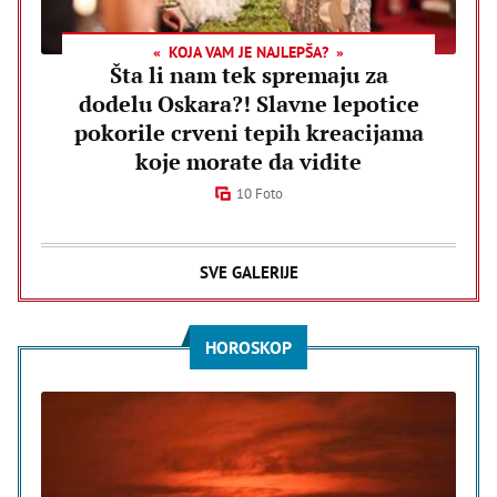
KOJA VAM JE NAJLEPŠA?
Šta li nam tek spremaju za
dodelu Oskara?! Slavne lepotice
pokorile crveni tepih kreacijama
koje morate da vidite
10 Foto
SVE GALERIJE
HOROSKOP