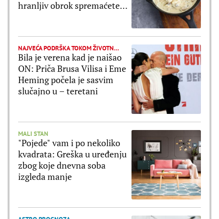
hranljiv obrok spremaćete
jednom nedeljno
NAJVEĆA PODRŠKA TOKOM ŽIVOTNE BORBE
Bila je verena kad je naišao
ON: Priča Brusa Vilisa i Eme
Heming počela je sasvim
slučajno u – teretani
MALI STAN
"Pojede" vam i po nekoliko
kvadrata: Greška u uređenju
zbog koje dnevna soba
izgleda manje