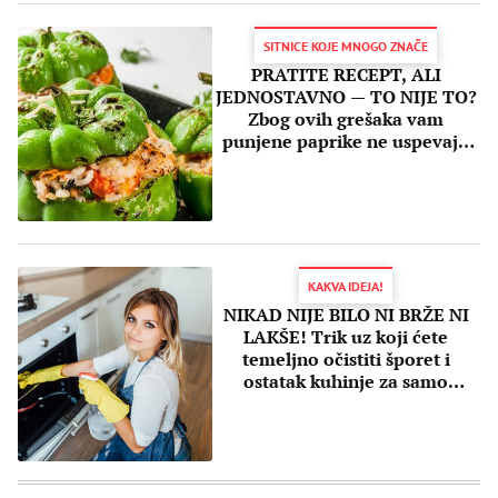
SITNICE KOJE MNOGO ZNAČE
PRATITE RECEPT, ALI
JEDNOSTAVNO — TO NIJE TO?
Zbog ovih grešaka vam
punjene paprike ne uspevaju
baš svaki put!
KAKVA IDEJA!
NIKAD NIJE BILO NI BRŽE NI
LAKŠE! Trik uz koji ćete
temeljno očistiti šporet i
ostatak kuhinje za samo
NEKOLIKO MINUTA