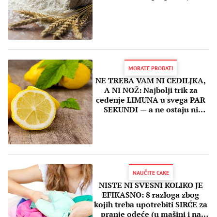
MORATE PROBATI
NE TREBA VAM NI CEDILJKA,
A NI NOŽ: Najbolji trik za
ceđenje LIMUNA u svega PAR
SEKUNDI — a ne ostaju ni
koštice (VIDEO)
NAUČITE CAKE
NISTE NI SVESNI KOLIKO JE
EFIKASNO: 8 razloga zbog
kojih treba upotrebiti SIRĆE za
pranje odeće (u mašini i na