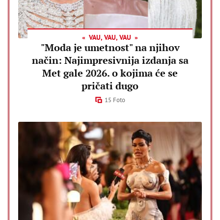
VAU, VAU, VAU
"Moda je umetnost" na njihov
način: Najimpresivnija izdanja sa
Met gale 2026. o kojima će se
pričati dugo
15 Foto