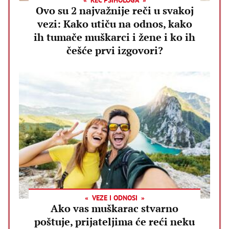
Ovo su 2 najvažnije reči u svakoj
vezi: Kako utiču na odnos, kako
ih tumače muškarci i žene i ko ih
češće prvi izgovori?
VEZE I ODNOSI
Ako vas muškarac stvarno
poštuje, prijateljima će reći neku