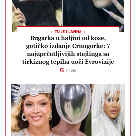
TU JE I LAVINA
Bugarka u haljini od kose,
gotičko izdanje Crnogorke: 7
najupečatljivijih stajlinga sa
tirkiznog tepiha uoči Evrovizije
7 Foto