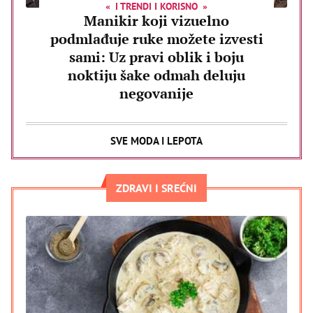
I TRENDI I KORISNO
Manikir koji vizuelno
podmlađuje ruke možete izvesti
sami: Uz pravi oblik i boju
noktiju šake odmah deluju
negovanije
SVE MODA I LEPOTA
ZDRAVI I SREĆNI