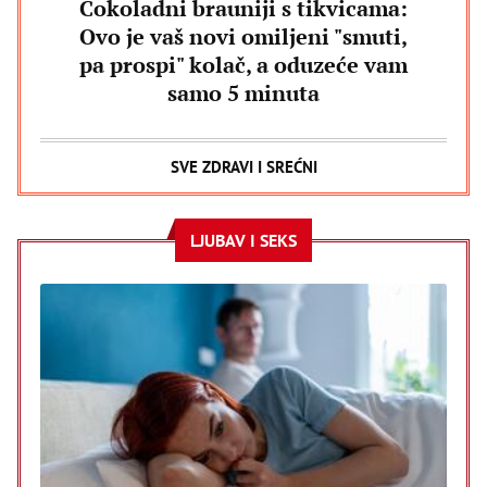
Čokoladni brauniji s tikvicama:
Ovo je vaš novi omiljeni "smuti,
pa prospi" kolač, a oduzeće vam
samo 5 minuta
SVE ZDRAVI I SREĆNI
LJUBAV I SEKS