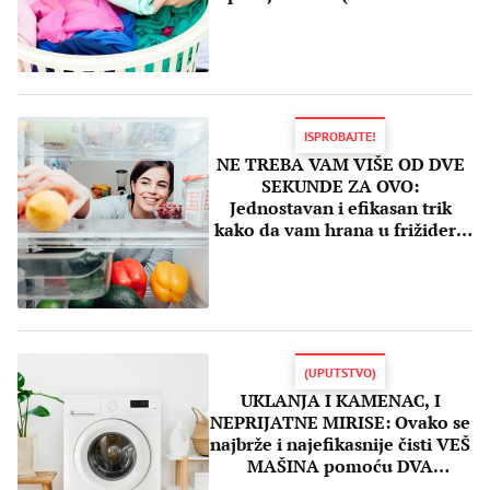
ruke)
ISPROBAJTE!
NE TREBA VAM VIŠE OD DVE
SEKUNDE ZA OVO:
Jednostavan i efikasan trik
kako da vam hrana u frižideru
traje ZNATNO DUŽE
(UPUTSTVO)
UKLANJA I KAMENAC, I
NEPRIJATNE MIRISE: Ovako se
najbrže i najefikasnije čisti VEŠ
MAŠINA pomoću DVA
prirodna sredstva