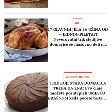
HIT!
17 GLAVNIH JELA I 6 UŽINA OD
— JEDNOG PILETA?!
Neverovatni trik štedljive
domaćice se masovno deli na
društvenim mrežama
ZA DODATNI UKUS
TRIK KOJI SVAKA DOMAĆICA
TREBA DA ZNA: Evo čime
možete posuti pleh UMESTO
BRAŠNOM kada pečete torte ili
kolače