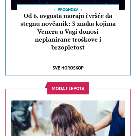
PROGNOZA
Od 6. avgusta moraju čvršće da
stegnu novčanik: 3 znaka kojima
Venera u Vagi donosi
neplanirane troškove i
brzopletost
SVE HOROSKOP
MODA I LEPOTA