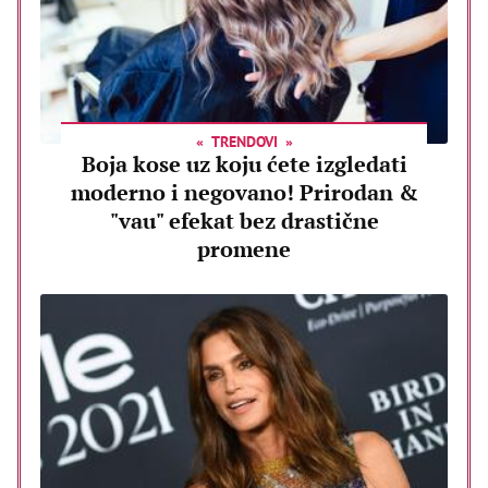
TRENDOVI
Boja kose uz koju ćete izgledati
moderno i negovano! Prirodan &
"vau" efekat bez drastične
promene