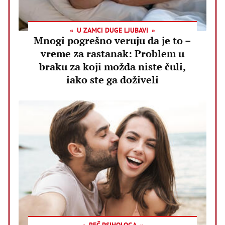
U ZAMCI DUGE LJUBAVI
Mnogi pogrešno veruju da je to –
vreme za rastanak: Problem u
braku za koji možda niste čuli,
iako ste ga doživeli
REČ PSIHOLOGA