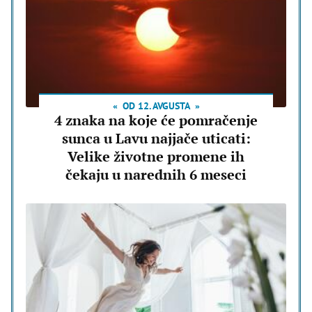
OD 12. AVGUSTA
4 znaka na koje će pomračenje
sunca u Lavu najjače uticati:
Velike životne promene ih
čekaju u narednih 6 meseci