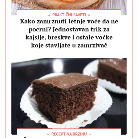
PRAKTIČNI SAVETI
Kako zamrznuti letnje voće da ne
pocrni? Jednostavan trik za
kajsije, breskve i ostale voćke
koje stavljate u zamrzivač
RECEPT NA BRZINU