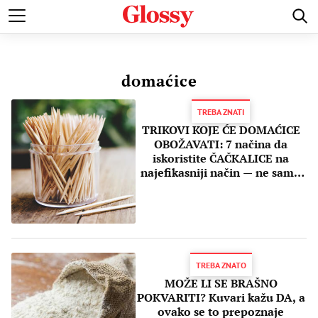
POZNATI
MODA I LEPOTA
ZDRAVI I SREĆNI
LJUBAV 
domaćice
TREBA ZNATI
TRIKOVI KOJE ĆE DOMAĆICE
OBOŽAVATI: 7 načina da
iskoristite ČAČKALICE na
najefikasniji način — ne samo
za zube i hranu
TREBA ZNATO
MOŽE LI SE BRAŠNO
POKVARITI? Kuvari kažu DA, a
ovako se to prepoznaje