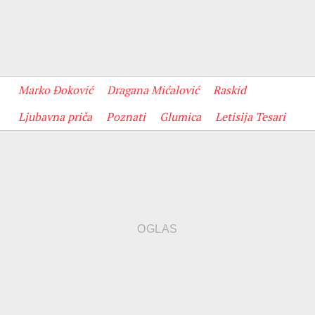
Marko Đoković
Dragana Mićalović
Raskid
Ljubavna priča
Poznati
Glumica
Letisija Tesari