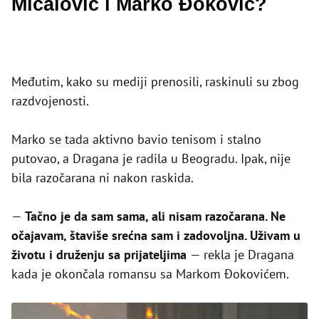
Mićalović i Marko Đoković?
Međutim, kako su mediji prenosili, raskinuli su zbog
razdvojenosti.
Marko se tada aktivno bavio tenisom i stalno
putovao, a Dragana je radila u Beogradu. Ipak, nije
bila razočarana ni nakon raskida.
—
Tačno je da sam sama, ali nisam razočarana. Ne
očajavam, štaviše srećna sam i zadovoljna. Uživam u
životu i druženju sa prijateljima
— rekla je Dragana
kada je okončala romansu sa Markom Đokovićem.