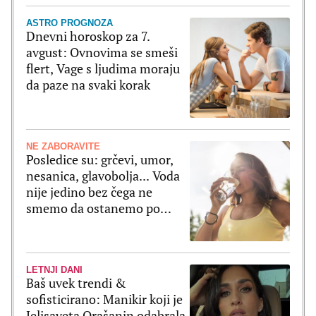
ASTRO PROGNOZA
Dnevni horoskop za 7.
avgust: Ovnovima se smeši
flert, Vage s ljudima moraju
da paze na svaki korak
NE ZABORAVITE
Posledice su: grčevi, umor,
nesanica, glavobolja... Voda
nije jedino bez čega ne
smemo da ostanemo po
velikim vrućinama
LETNJI DANI
Baš uvek trendi &
sofisticirano: Manikir koji je
Jelisaveta Orašanin odabrala