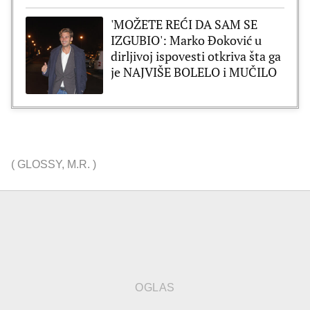
'MOŽETE REĆI DA SAM SE
IZGUBIO': Marko Đoković u
dirljivoj ispovesti otkriva šta ga
je NAJVIŠE BOLELO i MUČILO
(
GLOSSY
,
M.R.
)