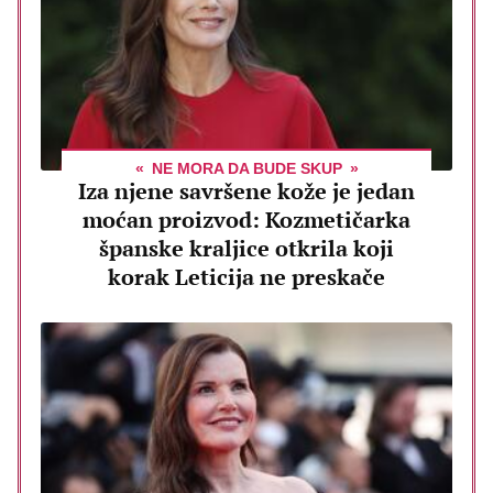
NE MORA DA BUDE SKUP
Iza njene savršene kože je jedan
moćan proizvod: Kozmetičarka
španske kraljice otkrila koji
korak Leticija ne preskače