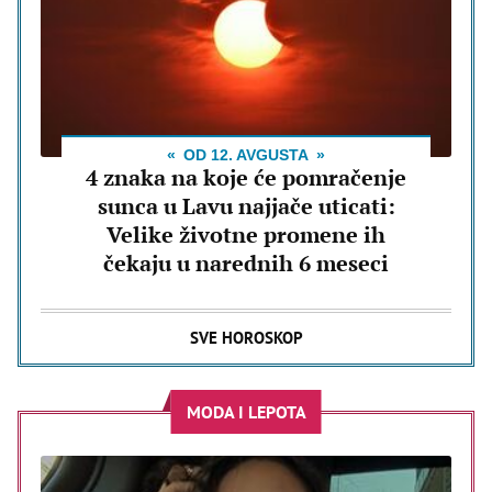
OD 12. AVGUSTA
4 znaka na koje će pomračenje
sunca u Lavu najjače uticati:
Velike životne promene ih
čekaju u narednih 6 meseci
SVE HOROSKOP
MODA I LEPOTA