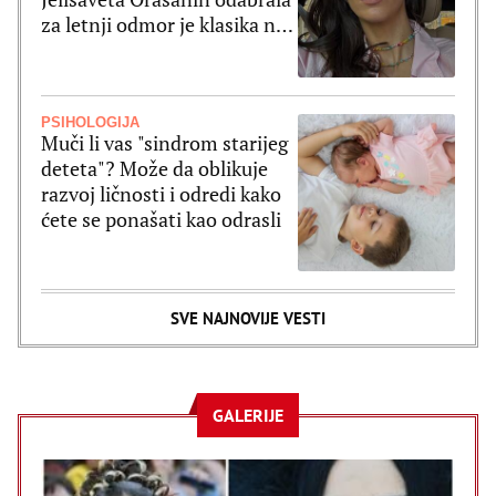
za letnji odmor je klasika na
delu
PSIHOLOGIJA
Muči li vas "sindrom starijeg
deteta"? Može da oblikuje
razvoj ličnosti i odredi kako
ćete se ponašati kao odrasli
SVE NAJNOVIJE VESTI
GALERIJE