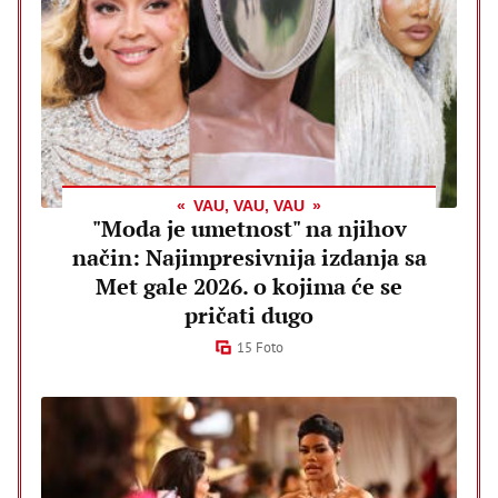
VAU, VAU, VAU
"Moda je umetnost" na njihov
način: Najimpresivnija izdanja sa
Met gale 2026. o kojima će se
pričati dugo
15 Foto