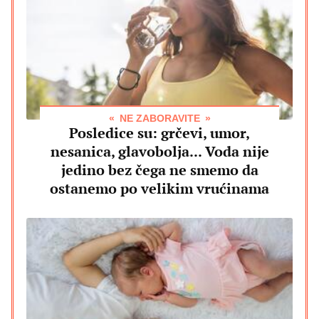
NE ZABORAVITE
Posledice su: grčevi, umor,
nesanica, glavobolja... Voda nije
jedino bez čega ne smemo da
ostanemo po velikim vrućinama