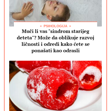
PSIHOLOGIJA
Muči li vas "sindrom starijeg
deteta"? Može da oblikuje razvoj
ličnosti i odredi kako ćete se
ponašati kao odrasli