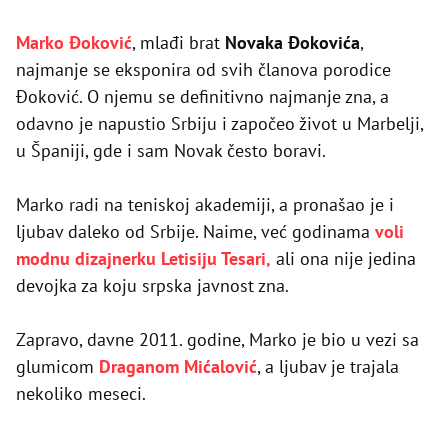
Marko Đoković
, mlađi brat
Novaka Đokovića
,
najmanje se eksponira od svih članova porodice
Đoković. O njemu se definitivno najmanje zna, a
odavno je napustio Srbiju i započeo život u Marbelji,
u Španiji, gde i sam Novak često boravi.
Marko radi na teniskoj akademiji, a pronašao je i
ljubav daleko od Srbije. Naime, već godinama
voli
modnu dizajnerku Letisiju Tesari,
ali ona nije jedina
devojka za koju srpska javnost zna.
Zapravo, davne 2011. godine, Marko je bio u vezi sa
glumicom
Draganom Mićalović
, a ljubav je trajala
nekoliko meseci.