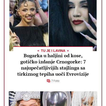
TU JE I LAVINA
Bugarka u haljini od kose,
gotičko izdanje Crnogorke: 7
najupečatljivijih stajlinga sa
tirkiznog tepiha uoči Evrovizije
7 Foto