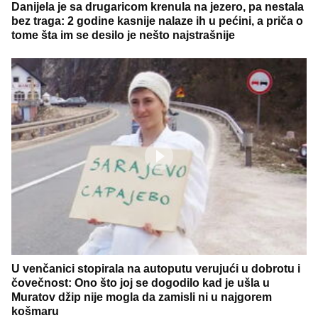
Danijela je sa drugaricom krenula na jezero, pa nestala
bez traga: 2 godine kasnije nalaze ih u pećini, a priča o
tome šta im se desilo je nešto najstrašnije
U venčanici stopirala na autoputu verujući u dobrotu i
čovečnost: Ono što joj se dogodilo kad je ušla u
Muratov džip nije mogla da zamisli ni u najgorem
košmaru