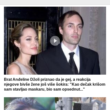
Brat Anđeline Džoli priznao da je gej, a reakcija
njegove bivše žene još više šokira: "Kao dečak krišom
sam stavljao maskaru, bio sam opsednut..."