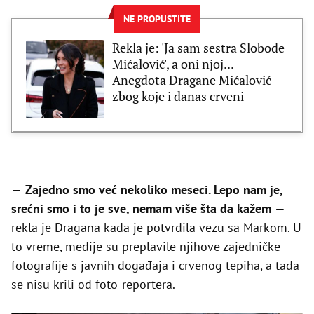
NE PROPUSTITE
Rekla je: 'Ja sam sestra Slobode
Mićalović', a oni njoj...
Anegdota Dragane Mićalović
zbog koje i danas crveni
—
Zajedno smo već nekoliko meseci. Lepo nam je,
srećni smo i to je sve, nemam više šta da kažem
—
rekla je Dragana kada je potvrdila vezu sa Markom. U
to vreme, medije su preplavile njihove zajedničke
fotografije s javnih događaja i crvenog tepiha, a tada
se nisu krili od foto-reportera.