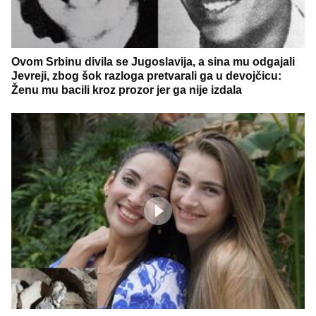
Ovom Srbinu divila se Jugoslavija, a sina mu odgajali
Jevreji, zbog šok razloga pretvarali ga u devojčicu:
Ženu mu bacili kroz prozor jer ga nije izdala