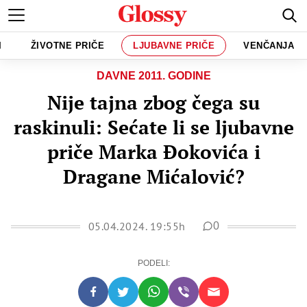
I
ŽIVOTNE PRIČE
LJUBAVNE PRIČE
VENČANJA
DAVNE 2011. GODINE
Nije tajna zbog čega su
raskinuli: Sećate li se ljubavne
priče Marka Đokovića i
Dragane Mićalović?
05.04.2024. 19:55h
0
PODELI: