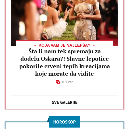
KOJA VAM JE NAJLEPŠA?
Šta li nam tek spremaju za
dodelu Oskara?! Slavne lepotice
pokorile crveni tepih kreacijama
koje morate da vidite
10 Foto
SVE GALERIJE
HOROSKOP