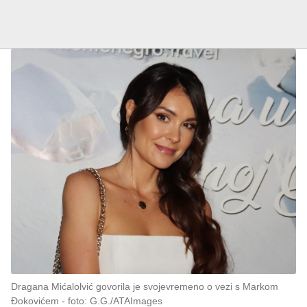
Dragana Mićalolvić govorila je svojevremeno o vezi s Markom
Đokovićem
foto: G.G./ATAImages