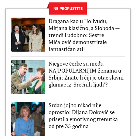
NE PROPUSTITE
Dragana kao u Holivudu,
Mirjana klasično, a Sloboda —
trendi i udobno: Sestre
Mićalović demonstrirale
fantastičan stil
Njegove ćerke su među
NAJPOPULARNIJIM ženama u
Srbiji: Znate li čiji je otac slavni
glumac iz 'Srećnih ljudi'?
Srđan joj to nikad nije
oprostio: Dijana Đoković se
prisetila emotivnog trenutka
od pre 35 godina