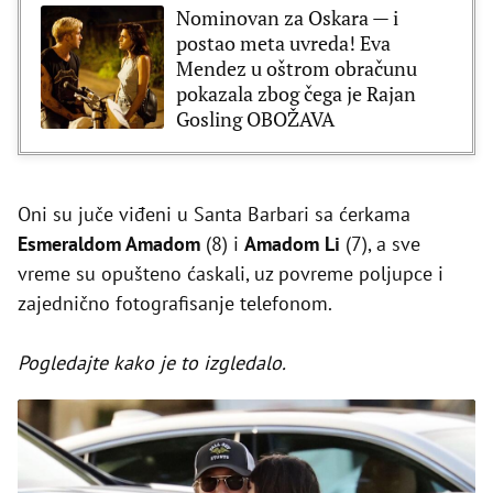
Nominovan za Oskara — i
postao meta uvreda! Eva
Mendez u oštrom obračunu
pokazala zbog čega je Rajan
Gosling OBOŽAVA
Oni su juče viđeni u Santa Barbari sa ćerkama
Esmeraldom Amadom
(8) i
Amadom Li
(7), a sve
vreme su opušteno ćaskali, uz povreme poljupce i
zajednično fotografisanje telefonom.
Pogledajte kako je to izgledalo.