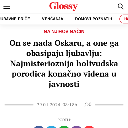
JUBAVNE PRIČE
VENČANJA
DOMOVI POZNATIH
H
NA NJIHOV NAČIN
On se nada Oskaru, a one ga
obasipaju ljubavlju:
Najmisterioznija holivudska
porodica konačno viđena u
javnosti
29.01.2024. 08:18h
0
PODELI: