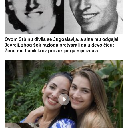
Ovom Srbinu divila se Jugoslavija, a sina mu odgajali
Jevreji, zbog šok razloga pretvarali ga u devojčicu:
Ženu mu bacili kroz prozor jer ga nije izdala