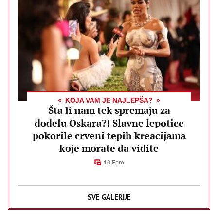
KOJA VAM JE NAJLEPŠA?
Šta li nam tek spremaju za
dodelu Oskara?! Slavne lepotice
pokorile crveni tepih kreacijama
koje morate da vidite
10 Foto
SVE GALERIJE