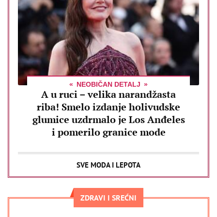
NEOBIČAN DETALJ
A u ruci – velika narandžasta
riba! Smelo izdanje holivudske
glumice uzdrmalo je Los Anđeles
i pomerilo granice mode
SVE MODA I LEPOTA
ZDRAVI I SREĆNI