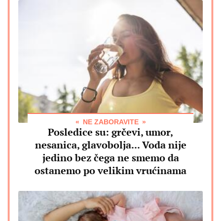
NE ZABORAVITE
Posledice su: grčevi, umor,
nesanica, glavobolja... Voda nije
jedino bez čega ne smemo da
ostanemo po velikim vrućinama