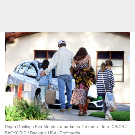
Rajan Gosling i Eva Mendez u parku sa ćerkama
foto: CB/CB /
BACKGRID / Backgrid USA / Profimedia