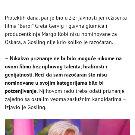
Proteklih dana, par je bio u žiži javnosti jer režiserka
filma "Barbi" Greta Gervig i glavna glumica i
producentkinja Margo Robi nisu nominovane za
Oskara, a Gosling nije krio koliko je razočaran.
–
Nikakvo priznanje ne bi bilo moguće nikome na
ovom filmu bez njihovog talenta, hrabrosti i
genijalnosti. Reći da sam razočaran što nisu
nominovane u svojim kategorijama bilo bi
potcenjivanje.
Njihovom radu treba odati priznanje
zajedno sa ostalim veoma zaslužnim kandidatima –
izjavio je Gosling.