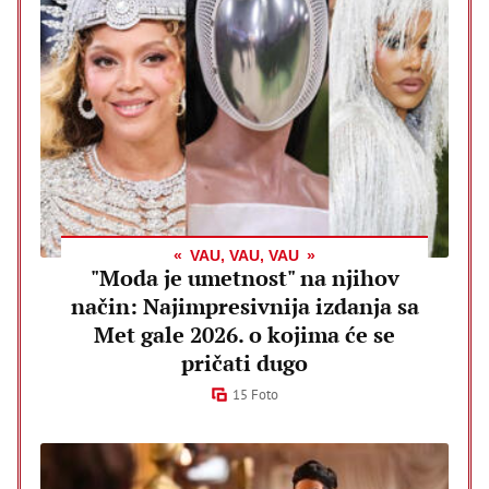
VAU, VAU, VAU
"Moda je umetnost" na njihov
način: Najimpresivnija izdanja sa
Met gale 2026. o kojima će se
pričati dugo
15 Foto