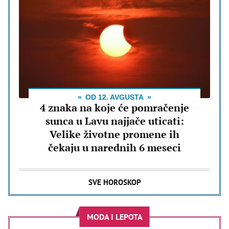
OD 12. AVGUSTA
4 znaka na koje će pomračenje
sunca u Lavu najjače uticati:
Velike životne promene ih
čekaju u narednih 6 meseci
SVE HOROSKOP
MODA I LEPOTA