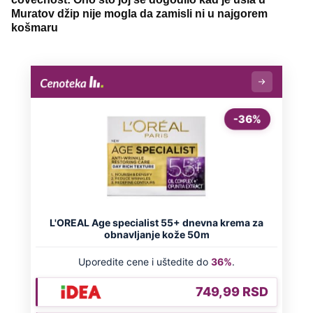
Muratov džip nije mogla da zamisli ni u najgorem
košmaru