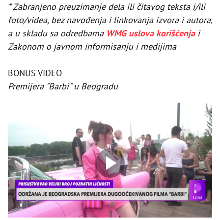
* Zabranjeno preuzimanje dela ili čitavog teksta i/ili
foto/videa, bez navođenja i linkovanja izvora i autora,
a u skladu sa odredbama
WMG uslova korišćenja
i
Zakonom o javnom informisanju i medijima
BONUS VIDEO
Premijera "Barbi" u Beogradu