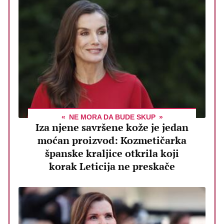
NE MORA DA BUDE SKUP
Iza njene savršene kože je jedan
moćan proizvod: Kozmetičarka
španske kraljice otkrila koji
korak Leticija ne preskače