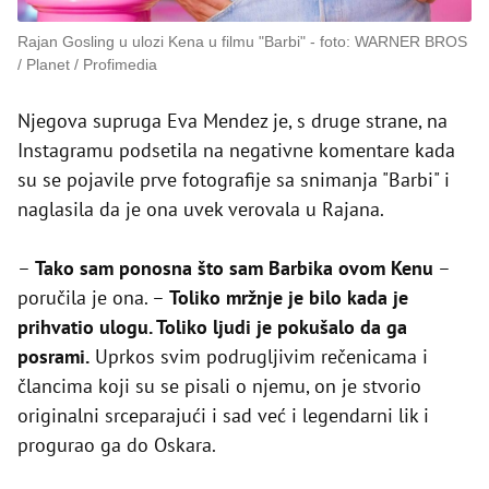
Rajan Gosling u ulozi Kena u filmu "Barbi"
foto: WARNER BROS
/ Planet / Profimedia
Njegova supruga Eva Mendez je, s druge strane, na
Instagramu podsetila na negativne komentare kada
su se pojavile prve fotografije sa snimanja "Barbi" i
naglasila da je ona uvek verovala u Rajana.
–
Tako sam ponosna što sam Barbika ovom Kenu
–
poručila je ona. –
Toliko mržnje je bilo kada je
prihvatio ulogu. Toliko ljudi je pokušalo da ga
posrami.
Uprkos svim podrugljivim rečenicama i
člancima koji su se pisali o njemu, on je stvorio
originalni srceparajući i sad već i legendarni lik i
progurao ga do Oskara.