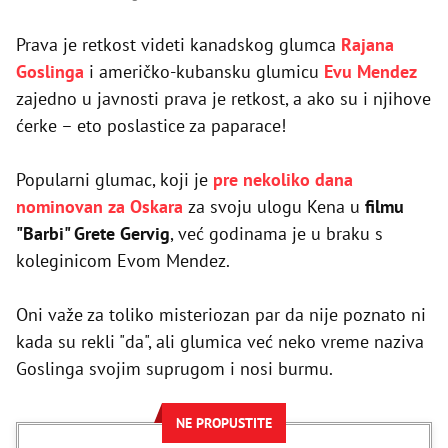
Prava je retkost videti kanadskog glumca
Rajana
Goslinga
i američko-kubansku glumicu
Evu Mendez
zajedno u javnosti prava je retkost, a ako su i njihove
ćerke – eto poslastice za paparace!
Popularni glumac, koji je
pre nekoliko dana
nominovan za Oskara
za svoju ulogu Kena u
filmu
"Barbi" Grete Gervig
, već godinama je u braku s
koleginicom Evom Mendez.
Oni važe za toliko misteriozan par da nije poznato ni
kada su rekli "da", ali glumica već neko vreme naziva
Goslinga svojim suprugom i nosi burmu.
NE PROPUSTITE