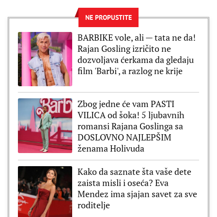
NE PROPUSTITE
BARBIKE vole, ali — tata ne da!
Rajan Gosling izričito ne
dozvoljava ćerkama da gledaju
film 'Barbi', a razlog ne krije
Zbog jedne će vam PASTI
VILICA od šoka! 5 ljubavnih
romansi Rajana Goslinga sa
DOSLOVNO NAJLEPŠIM
ženama Holivuda
Kako da saznate šta vaše dete
zaista misli i oseća? Eva
Mendez ima sjajan savet za sve
roditelje