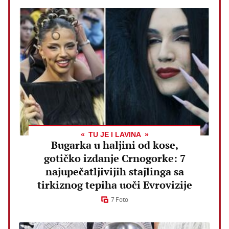
TU JE I LAVINA
Bugarka u haljini od kose,
gotičko izdanje Crnogorke: 7
najupečatljivijih stajlinga sa
tirkiznog tepiha uoči Evrovizije
7 Foto