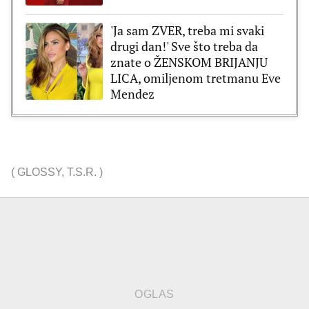
'Ja sam ZVER, treba mi svaki
drugi dan!' Sve što treba da
znate o ŽENSKOM BRIJANJU
LICA, omiljenom tretmanu Eve
Mendez
(
GLOSSY
,
T.S.R.
)