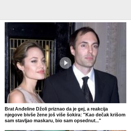
Brat Anđeline Džoli priznao da je gej, a reakcija
njegove bivše žene još više šokira: "Kao dečak krišom
sam stavljao maskaru, bio sam opsednut..."