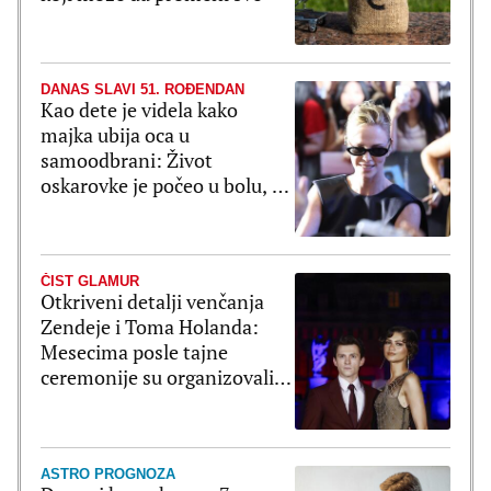
DANAS SLAVI 51. ROĐENDAN
Kao dete je videla kako
majka ubija oca u
samoodbrani: Život
oskarovke je počeo u bolu, a
pretvorio se u bajku
ČIST GLAMUR
Otkriveni detalji venčanja
Zendeje i Toma Holanda:
Mesecima posle tajne
ceremonije su organizovali
bajkovito slavlje
ASTRO PROGNOZA