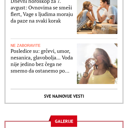
Dnevni horoskop za 7.
avgust: Ovnovima se smeši
flert, Vage s ljudima moraju
da paze na svaki korak
NE ZABORAVITE
Posledice su: grčevi, umor,
nesanica, glavobolja... Voda
nije jedino bez čega ne
smemo da ostanemo po
velikim vrućinama
SVE NAJNOVIJE VESTI
GALERIJE