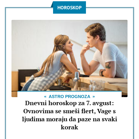
HOROSKOP
ASTRO PROGNOZA
Dnevni horoskop za 7. avgust:
Ovnovima se smeši flert, Vage s
ljudima moraju da paze na svaki
korak