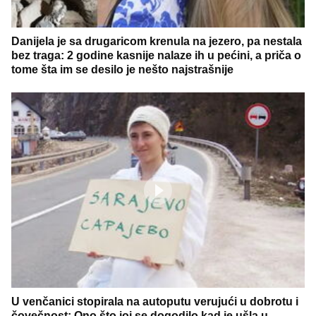
Danijela je sa drugaricom krenula na jezero, pa nestala
bez traga: 2 godine kasnije nalaze ih u pećini, a priča o
tome šta im se desilo je nešto najstrašnije
U venčanici stopirala na autoputu verujući u dobrotu i
čovečnost: Ono što joj se dogodilo kad je ušla u