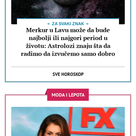
ZA SVAKI ZNAK
Merkur u Lavu može da bude
najbolji ili najgori period u
životu: Astrolozi znaju šta da
radimo da izvučemo samo dobro
SVE HOROSKOP
MODA I LEPOTA