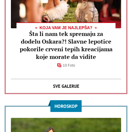
KOJA VAM JE NAJLEPŠA?
Šta li nam tek spremaju za
dodelu Oskara?! Slavne lepotice
pokorile crveni tepih kreacijama
koje morate da vidite
10 Foto
SVE GALERIJE
HOROSKOP