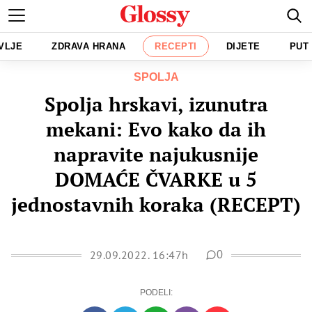
VLJE
ZDRAVA HRANA
RECEPTI
DIJETE
PUT
SPOLJA
Spolja hrskavi, izunutra
mekani: Evo kako da ih
napravite najukusnije
DOMAĆE ČVARKE u 5
jednostavnih koraka (RECEPT)
29.09.2022. 16:47h
0
PODELI: