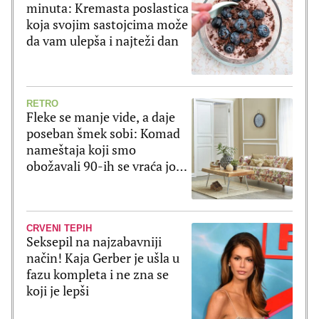
minuta: Kremasta poslastica
koja svojim sastojcima može
da vam ulepša i najteži dan
RETRO
Fleke se manje vide, a daje
poseban šmek sobi: Komad
nameštaja koji smo
obožavali 90-ih se vraća još
lepši!
CRVENI TEPIH
Seksepil na najzabavniji
način! Kaja Gerber je ušla u
fazu kompleta i ne zna se
koji je lepši