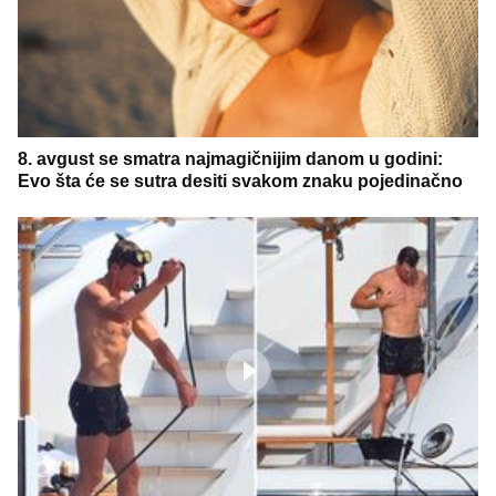
8. avgust se smatra najmagičnijim danom u godini:
Evo šta će se sutra desiti svakom znaku pojedinačno