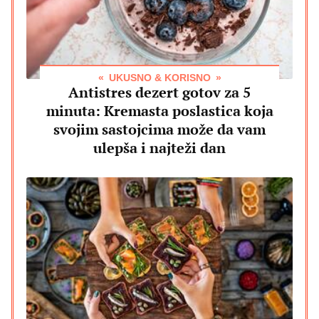
UKUSNO & KORISNO
Antistres dezert gotov za 5
minuta: Kremasta poslastica koja
svojim sastojcima može da vam
ulepša i najteži dan