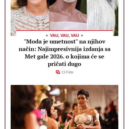
VAU, VAU, VAU
"Moda je umetnost" na njihov
način: Najimpresivnija izdanja sa
Met gale 2026. o kojima će se
pričati dugo
15 Foto