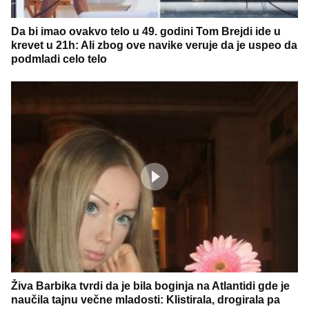
Da bi imao ovakvo telo u 49. godini Tom Brejdi ide u
krevet u 21h: Ali zbog ove navike veruje da je uspeo da
podmladi celo telo
Živa Barbika tvrdi da je bila boginja na Atlantidi gde je
naučila tajnu večne mladosti: Klistirala, drogirala pa