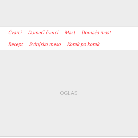
Čvarci
Domaći čvarci
Mast
Domaća mast
Recept
Svinjsko meso
Korak po korak