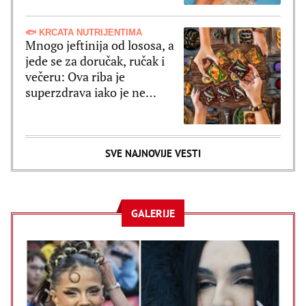
🐟 KRCATA NUTRIJENTIMA
Mnogo jeftinija od lososa, a
jede se za doručak, ručak i
večeru: Ova riba je
superzdrava iako je ne
shvatate ozbiljno
SVE NAJNOVIJE VESTI
GALERIJE