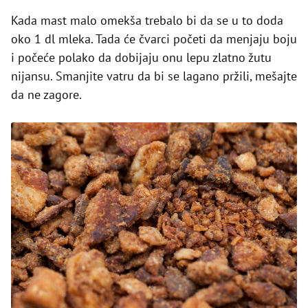
Kada mast malo omekša trebalo bi da se u to doda
oko 1 dl mleka. Tada će čvarci početi da menjaju boju
i počeće polako da dobijaju onu lepu zlatno žutu
nijansu. Smanjite vatru da bi se lagano pržili, mešajte
da ne zagore.