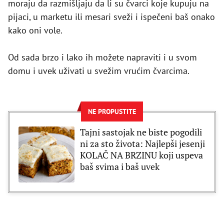
moraju da razmišljaju da li su čvarci koje kupuju na
pijaci, u marketu ili mesari sveži i ispečeni baš onako
kako oni vole.
Od sada brzo i lako ih možete napraviti i u svom
domu i uvek uživati u svežim vrućim čvarcima.
NE PROPUSTITE
Tajni sastojak ne biste pogodili
ni za sto života: Najlepši jesenji
KOLAČ NA BRZINU koji uspeva
baš svima i baš uvek