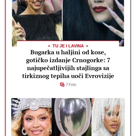
TU JE I LAVINA
Bugarka u haljini od kose,
gotičko izdanje Crnogorke: 7
najupečatljivijih stajlinga sa
tirkiznog tepiha uoči Evrovizije
7 Foto