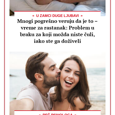
U ZAMCI DUGE LJUBAVI
Mnogi pogrešno veruju da je to –
vreme za rastanak: Problem u
braku za koji možda niste čuli,
iako ste ga doživeli