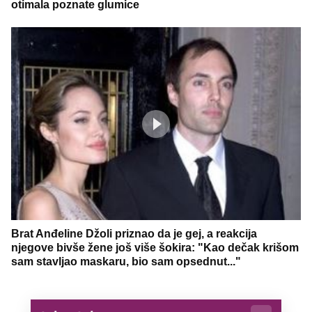
otimala poznate glumice
Brat Anđeline Džoli priznao da je gej, a reakcija
njegove bivše žene još više šokira: "Kao dečak krišom
sam stavljao maskaru, bio sam opsednut..."