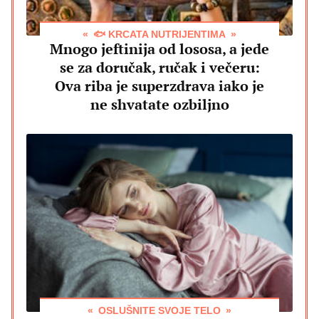
🐟 KRCATA NUTRIJENTIMA
Mnogo jeftinija od lososa, a jede
se za doručak, ručak i večeru:
Ova riba je superzdrava iako je
ne shvatate ozbiljno
OSLUŠNITE SVOJE TELO