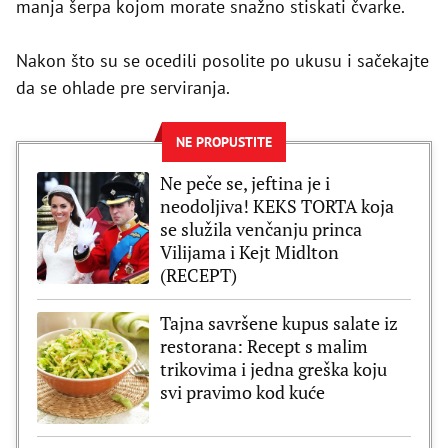
manja šerpa kojom morate snažno stiskati čvarke.
Nakon što su se ocedili posolite po ukusu i sačekajte
da se ohlade pre serviranja.
NE PROPUSTITE
Ne peče se, jeftina je i
neodoljiva! KEKS TORTA koja
se služila venčanju princa
Vilijama i Kejt Midlton
(RECEPT)
Tajna savršene kupus salate iz
restorana: Recept s malim
trikovima i jedna greška koju
svi pravimo kod kuće