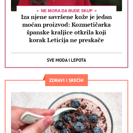
NE MORA DA BUDE SKUP
Iza njene savršene kože je jedan
moćan proizvod: Kozmetičarka
španske kraljice otkrila koji
korak Leticija ne preskače
SVE MODA I LEPOTA
ZDRAVI I SREĆNI