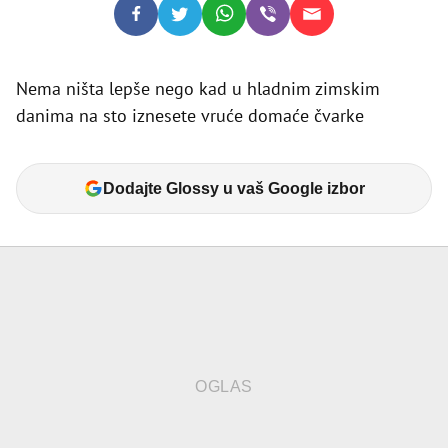
Nema ništa lepše nego kad u hladnim zimskim
danima na sto iznesete vruće domaće čvarke
Dodajte Glossy u vaš Google izbor