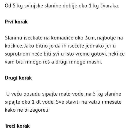
Od 5 kg svinjske slanine dobije oko 1 kg čvaraka.
Prvi korak
Slaninu iseckate na komadiće oko 3cm, najbolje na
kockice. Jako bitno je da ih isečete jednako jer u
suprotnom neće biti svi u isto vreme gotovi, neki će
vam biti mnogo reš a drugi mnogo masni.
Drugi korak
U veću posudu sipajte malo vode, na 5 kg slanine
sipajte oko 1 dl vode. Sve staviti na vatru i mešate
kako ne bi zagoreli.
Treći korak