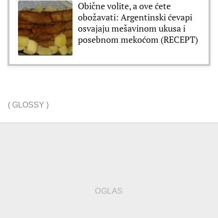
Obične volite, a ove ćete
obožavati: Argentinski ćevapi
osvajaju mešavinom ukusa i
posebnom mekoćom (RECEPT)
(
GLOSSY
)