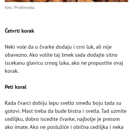
foto: Profimedia
Četvrti korak
Neki vole da u čvarke dodaju i crni luk, ali nije
obavezno. Ako volite taj šmek sada dodajte sitno
iscekanu glavicu crnog luka, ako ne propustite ovaj
korak.
Peti koral
Kada čvarci dobiju lepu svetlo smeđu boju tada su
gotovi. Mast treba da bude bistra i svetla. Tad uzmite
cediljku, dobro iscedite čvarke, najbolje je presom
ako imate. Ako ne poslužiće i obična cediljka i neka