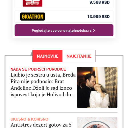
NAJNOVIJE
NAJČITANIJE
NADA SE PODRŠCI PORODICE
Ljubio je sestru u usta, Breda
Pita nije podnosio: Brat
Anđeline Džoli je sad izneo
ispovest koju je Holivud dugo
čekao
UKUSNO & KORISNO
Antistres dezert gotov za 5