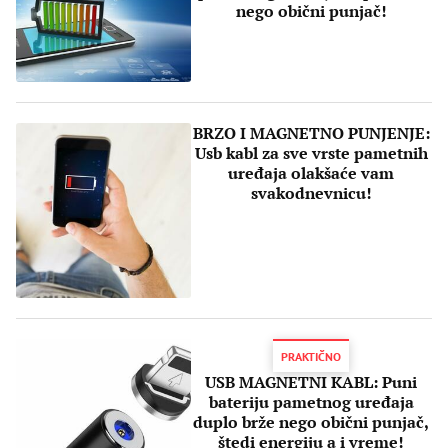
nego obični punjač!
BRZO I MAGNETNO PUNJENJE:
Usb kabl za sve vrste pametnih
uređaja olakšaće vam
svakodnevnicu!
PRAKTIČNO
USB MAGNETNI KABL: Puni
bateriju pametnog uređaja
duplo brže nego obični punjač,
štedi energiju a i vreme!