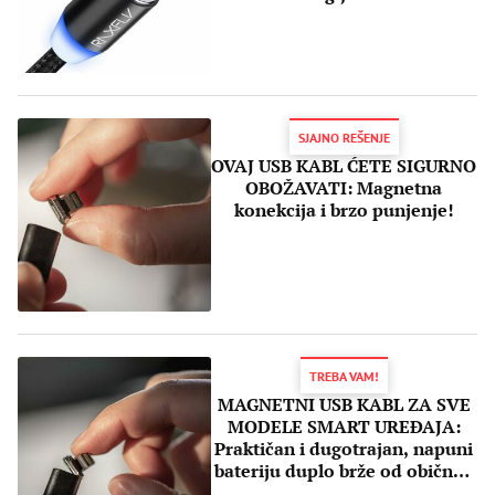
SJAJNO REŠENJE
OVAJ USB KABL ĆETE SIGURNO
OBOŽAVATI: Magnetna
konekcija i brzo punjenje!
TREBA VAM!
MAGNETNI USB KABL ZA SVE
MODELE SMART UREĐAJA:
Praktičan i dugotrajan, napuni
bateriju duplo brže od običnog
punjača!