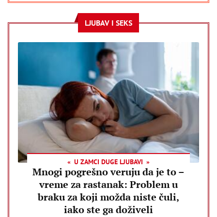
LJUBAV I SEKS
U ZAMCI DUGE LJUBAVI
Mnogi pogrešno veruju da je to –
vreme za rastanak: Problem u
braku za koji možda niste čuli,
iako ste ga doživeli