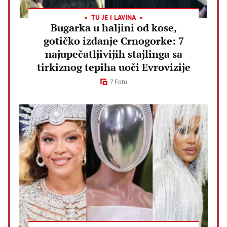
TU JE I LAVINA
Bugarka u haljini od kose,
gotičko izdanje Crnogorke: 7
najupečatljivijih stajlinga sa
tirkiznog tepiha uoči Evrovizije
7 Foto