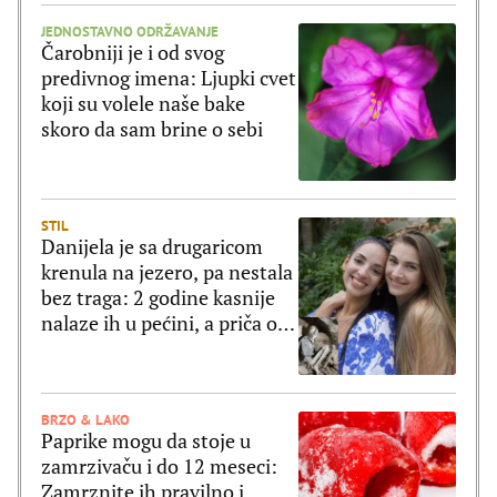
JEDNOSTAVNO ODRŽAVANJE
Čarobniji je i od svog
predivnog imena: Ljupki cvet
koji su volele naše bake
skoro da sam brine o sebi
STIL
Danijela je sa drugaricom
krenula na jezero, pa nestala
bez traga: 2 godine kasnije
nalaze ih u pećini, a priča o
tome šta im se desilo je
nešto najstrašnije
BRZO & LAKO
Paprike mogu da stoje u
zamrzivaču i do 12 meseci:
Zamrznite ih pravilno i