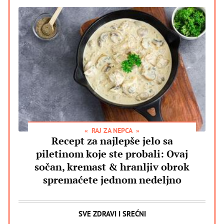
RAJ ZA NEPCA
Recept za najlepše jelo sa
piletinom koje ste probali: Ovaj
sočan, kremast & hranljiv obrok
spremaćete jednom nedeljno
SVE ZDRAVI I SREĆNI