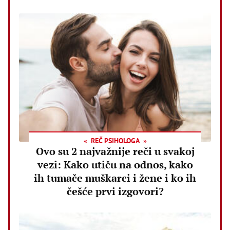
REČ PSIHOLOGA
Ovo su 2 najvažnije reči u svakoj
vezi: Kako utiču na odnos, kako
ih tumače muškarci i žene i ko ih
češće prvi izgovori?