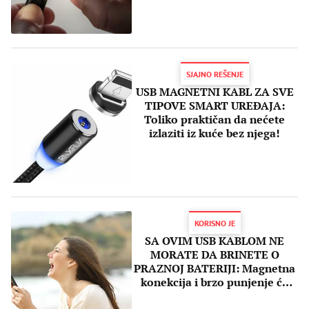
SJAJNO REŠENJE
USB MAGNETNI KABL ZA SVE
TIPOVE SMART UREĐAJA:
Toliko praktičan da nećete
izlaziti iz kuće bez njega!
KORISNO JE
SA OVIM USB KABLOM NE
MORATE DA BRINETE O
PRAZNOJ BATERIJI: Magnetna
konekcija i brzo punjenje će
vas oduševiti!