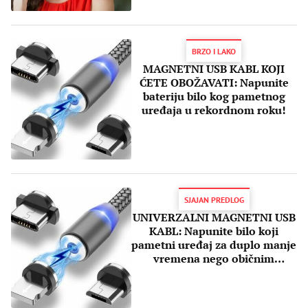
BRZO I LAKO
MAGNETNI USB KABL KOJI
ĆETE OBOŽAVATI: Napunite
bateriju bilo kog pametnog
uređaja u rekordnom roku!
SJAJAN PREDLOG
UNIVERZALNI MAGNETNI USB
KABL: Napunite bilo koji
pametni uređaj za duplo manje
vremena nego običnim
punjačem!