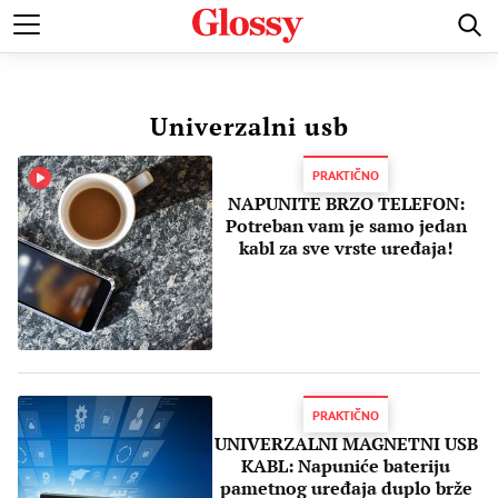
POZNATI
MODA I LEPOTA
ZDRAVI I SREĆNI
LJUBAV 
Univerzalni usb
PRAKTIČNO
NAPUNITE BRZO TELEFON:
Potreban vam je samo jedan
kabl za sve vrste uređaja!
PRAKTIČNO
UNIVERZALNI MAGNETNI USB
KABL: Napuniće bateriju
pametnog uređaja duplo brže