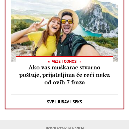
VEZE I ODNOSI
Ako vas muškarac stvarno
poštuje, prijateljima će reći neku
od ovih 7 fraza
SVE LJUBAV I SEKS
POVRATAK NA VRH