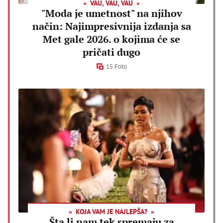
VAU, VAU, VAU
"Moda je umetnost" na njihov
način: Najimpresivnija izdanja sa
Met gale 2026. o kojima će se
pričati dugo
15 Foto
KOJA VAM JE NAJLEPŠA?
Šta li nam tek spremaju za