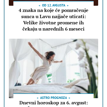
OD 12. AVGUSTA
4 znaka na koje će pomračenje
sunca u Lavu najjače uticati:
Velike životne promene ih
čekaju u narednih 6 meseci
ASTRO PROGNOZA
Dnevni horoskop za 6. avgust: