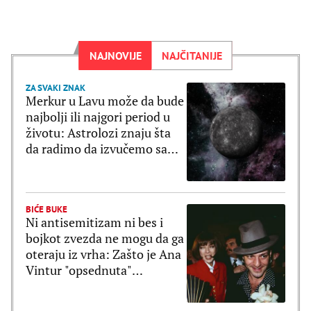
NAJNOVIJE
NAJČITANIJE
ZA SVAKI ZNAK
Merkur u Lavu može da bude
najbolji ili najgori period u
životu: Astrolozi znaju šta
da radimo da izvučemo samo
dobro
BIĆE BUKE
Ni antisemitizam ni bes i
bojkot zvezda ne mogu da ga
oteraju iz vrha: Zašto je Ana
Vintur "opsednuta"
Galijanom?