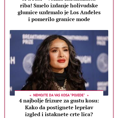
riba! Smelo izdanje holivudske
glumice uzdrmalo je Los Anđeles
i pomerilo granice mode
NEMOJTE DA VAS KOSA "POJEDE"
4 najbolje frizure za gustu kosu:
Kako da postignete lepršav
izgled i istaknete crte lica?