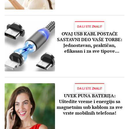
DA LI STE ZNALI?
OVAJ USB KABL POSTAĆE
SASTAVNI DEO VAŠE TORBE:
Jednostavan, praktičan,
efikasan i za sve tipove
telefona!
DA LI STE ZNALI?
UVEK PUNA BATERIJA:
Uštedite vreme i energiju sa
magnetnim usb kablom za sve
vrste mobilnih telefona!