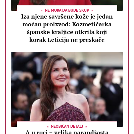
NE MORA DA BUDE SKUP
Iza njene savršene kože je jedan
moćan proizvod: Kozmetičarka
španske kraljice otkrila koji
korak Leticija ne preskače
NEOBIČAN DETALJ
A u ruci – velika narandžasta