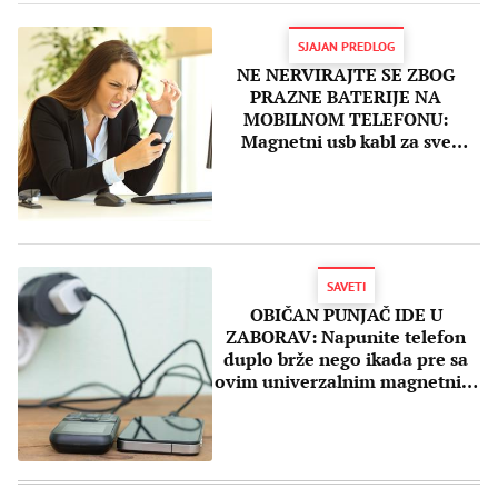
SJAJAN PREDLOG
NE NERVIRAJTE SE ZBOG
PRAZNE BATERIJE NA
MOBILNOM TELEFONU:
Magnetni usb kabl za sve
modele će vas spasiti muka!
SAVETI
OBIČAN PUNJAČ IDE U
ZABORAV: Napunite telefon
duplo brže nego ikada pre sa
ovim univerzalnim magnetnim
kablom!