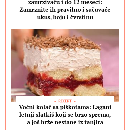
zamrzivaču i do 12 meseci:
Zamrznite ih pravilno i sačuvaće
ukus, boju i čvrstinu
RECEPT
Voćni kolač sa piškotama: Lagani
letnji slatkiš koji se brzo sprema,
a još brže nestane iz tanjira