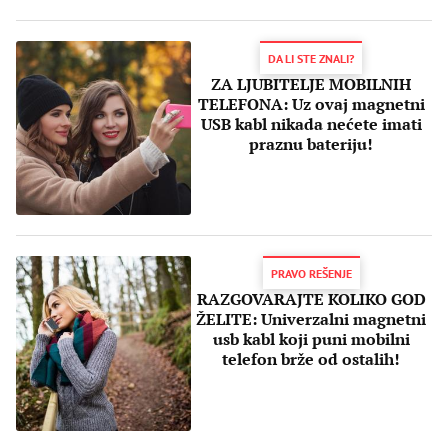
DA LI STE ZNALI?
ZA LJUBITELJE MOBILNIH
TELEFONA: Uz ovaj magnetni
USB kabl nikada nećete imati
praznu bateriju!
PRAVO REŠENJE
RAZGOVARAJTE KOLIKO GOD
ŽELITE: Univerzalni magnetni
usb kabl koji puni mobilni
telefon brže od ostalih!