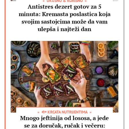
UKUSNO & KORISNO
Antistres dezert gotov za 5
minuta: Kremasta poslastica koja
svojim sastojcima može da vam
ulepša i najteži dan
🐟 KRCATA NUTRIJENTIMA
Mnogo jeftinija od lososa, a jede
se za doručak, ručak i večeru: