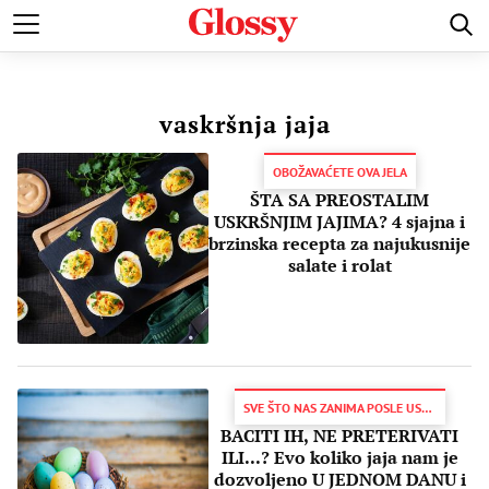
POZNATI
MODA I LEPOTA
ZDRAVI I SREĆNI
LJUBAV 
vaskršnja jaja
OBOŽAVAĆETE OVA JELA
ŠTA SA PREOSTALIM
USKRŠNJIM JAJIMA? 4 sjajna i
brzinska recepta za najukusnije
salate i rolat
SVE ŠTO NAS ZANIMA POSLE USKRSA
BACITI IH, NE PRETERIVATI
ILI...? Evo koliko jaja nam je
dozvoljeno U JEDNOM DANU i