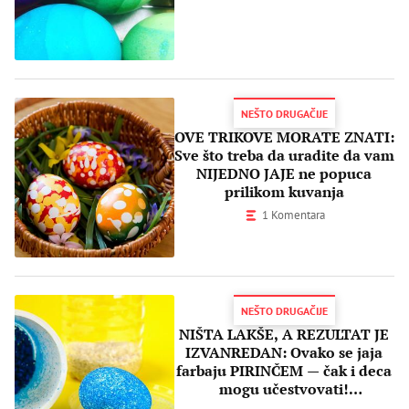
"OMBRE"
NEŠTO DRUGAČIJE
OVE TRIKOVE MORATE ZNATI:
Sve što treba da uradite da vam
NIJEDNO JAJE ne popuca
prilikom kuvanja
1 Komentara
NEŠTO DRUGAČIJE
NIŠTA LAKŠE, A REZULTAT JE
IZVANREDAN: Ovako se jaja
farbaju PIRINČEM — čak i deca
mogu učestvovati!
(UPUTSTVO)