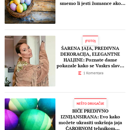
smemo li jesti žumance ako
POZELENI
(FOTO)
ŠARENA JAJA, PREDIVNA
DEKORACIJA, ELEGANTNE
HALJINE: Poznate dame
pokazale kako se Vaskrs slavio
u njihovim domovima
1 Komentara
NEŠTO DRUGAČIJE
BIĆE PREDIVNO
IZNIJANSIRANA: Evo kako
možete ukrasiti uskršnja jaja
ČAROBNOM tehnikom