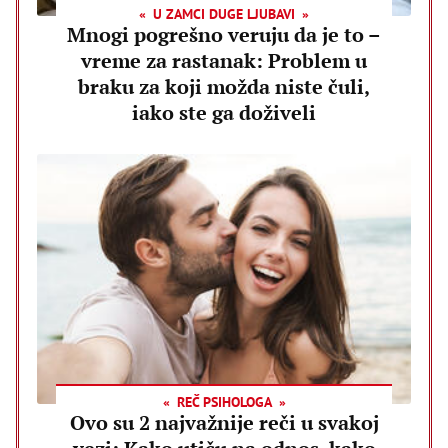
U ZAMCI DUGE LJUBAVI
Mnogi pogrešno veruju da je to –
vreme za rastanak: Problem u
braku za koji možda niste čuli,
iako ste ga doživeli
REČ PSIHOLOGA
Ovo su 2 najvažnije reči u svakoj