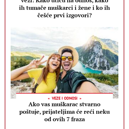
vezi: Kako utiču na odnos, kako
ih tumače muškarci i žene i ko ih
češće prvi izgovori?
VEZE I ODNOSI
Ako vas muškarac stvarno
poštuje, prijateljima će reći neku
od ovih 7 fraza