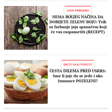
100% PRIRODNO
NEMA BOLJEG NAČINA DA
DOBIJETE ZELENU BOJU: Trik
za farbanje jaja spanaćem koji
će vas raspametiti (RECEPT)
BACITI GA ILI POJESTI?
ČESTA DILEMA PRED USKRS:
Sme li jaje da se jede i ako
žumance POZELENI?