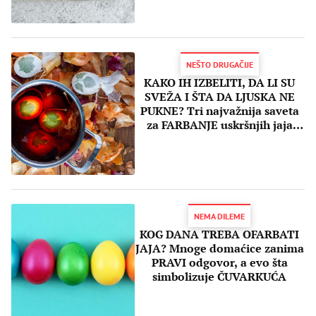
NEŠTO DRUGAČIJE
KAKO IH IZBELITI, DA LI SU
SVEŽA I ŠTA DA LJUSKA NE
PUKNE? Tri najvažnija saveta
za FARBANJE uskršnjih jaja
MORATE znati
NEMA DILEME
KOG DANA TREBA OFARBATI
JAJA? Mnoge domaćice zanima
PRAVI odgovor, a evo šta
simbolizuje ČUVARKUĆA