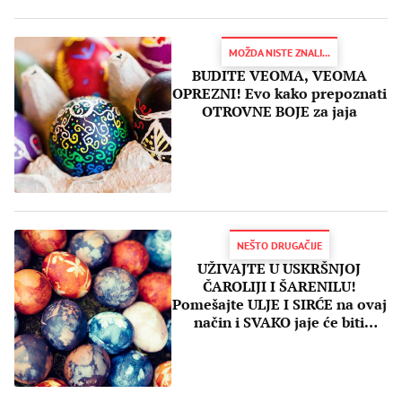
MOŽDA NISTE ZNALI...
BUDITE VEOMA, VEOMA
OPREZNI! Evo kako prepoznati
OTROVNE BOJE za jaja
NEŠTO DRUGAČIJE
UŽIVAJTE U USKRŠNJOJ
ČAROLIJI I ŠARENILU!
Pomešajte ULJE I SIRĆE na ovaj
način i SVAKO jaje će biti
drugačije (PRIPREMA)