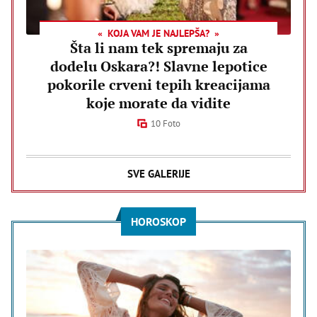
KOJA VAM JE NAJLEPŠA?
Šta li nam tek spremaju za
dodelu Oskara?! Slavne lepotice
pokorile crveni tepih kreacijama
koje morate da vidite
10 Foto
SVE GALERIJE
HOROSKOP