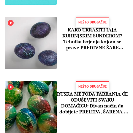
NEŠTO DRUGAČIJE
KAKO UKRASITI JAJA
KUHINJSKIM SUNĐEROM?
Tehnika bojenja kojom se
prave PREDIVNE ŠARE
(VIDEO)
NEŠTO DRUGAČIJE
RUSKA METODA FARBANJA ĆE
ODUŠEVITI SVAKU
DOMAĆICU: Divan način da
dobijete PRELEPA, ŠARENA I
DRUGAČIJA uskršnja jaja