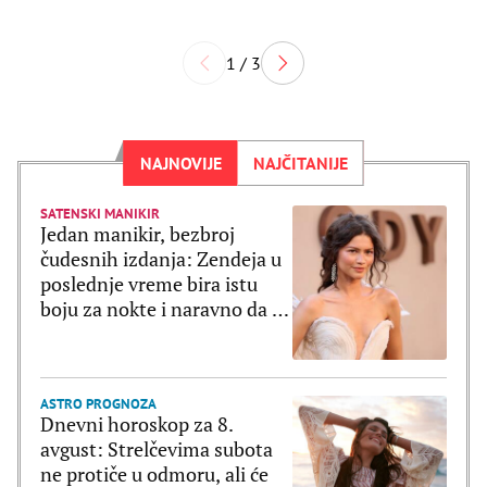
1 / 3
NAJNOVIJE
NAJČITANIJE
SATENSKI MANIKIR
Jedan manikir, bezbroj
čudesnih izdanja: Zendeja u
poslednje vreme bira istu
boju za nokte i naravno da je
ultratrendi
ASTRO PROGNOZA
Dnevni horoskop za 8.
avgust: Strelčevima subota
ne protiče u odmoru, ali će