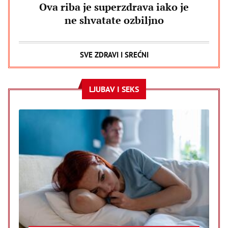
Ova riba je superzdrava iako je
ne shvatate ozbiljno
SVE ZDRAVI I SREĆNI
LJUBAV I SEKS