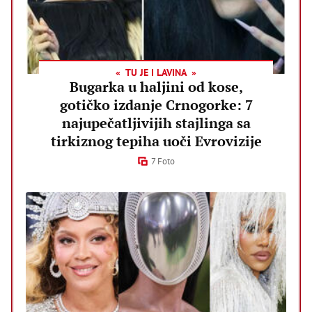
TU JE I LAVINA
Bugarka u haljini od kose,
gotičko izdanje Crnogorke: 7
najupečatljivijih stajlinga sa
tirkiznog tepiha uoči Evrovizije
7 Foto