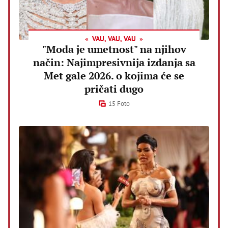
VAU, VAU, VAU
"Moda je umetnost" na njihov
način: Najimpresivnija izdanja sa
Met gale 2026. o kojima će se
pričati dugo
15 Foto