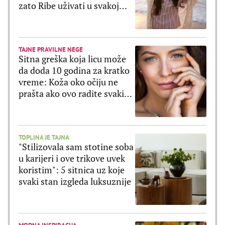
zato Ribe uživati u svakoj
sekundi
TAJNE PRAVILNE NEGE
Sitna greška koja licu može
da doda 10 godina za kratko
vreme: Koža oko očiju ne
prašta ako ovo radite svaki
dan
TOPLINA JE TAJNA
"Stilizovala sam stotine soba
u karijeri i ove trikove uvek
koristim": 5 sitnica uz koje
svaki stan izgleda luksuznije