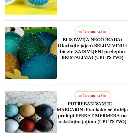
NEŠTO DRUGAČIJE
BLISTAVIJA NEGO IKADA:
Ofarbajte jaja u BELOM VINU i
bićete ZADIVLJENI prelepim
KRISTALIMA! (UPUTSTVO)
NEŠTO DRUGAČIJE
POTREBAN VAM JE —
MARGARIN: Evo kako se dobija
prelepi EFEKAT MERMERA na
uskršnjim jajima (UPUTSTVO)