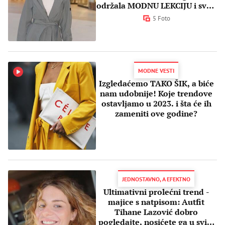
održala MODNU LEKCIJU i sve -
OPČINILA
5 Foto
MODNE VESTI
Izgledaćemo TAKO ŠIK, a biće
nam udobnije! Koje trendove
ostavljamo u 2023. i šta će ih
zameniti ove godine?
JEDNOSTAVNO, A EFEKTNO
Ultimativni prolećni trend -
majice s natpisom: Autfit
Tihane Lazović dobro
pogledajte, nosićete ga u svim