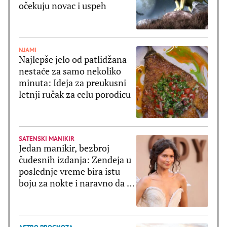
očekuju novac i uspeh
NJAMI
Najlepše jelo od patlidžana
nestaće za samo nekoliko
minuta: Ideja za preukusni
letnji ručak za celu porodicu
SATENSKI MANIKIR
Jedan manikir, bezbroj
čudesnih izdanja: Zendeja u
poslednje vreme bira istu
boju za nokte i naravno da je
ultratrendi