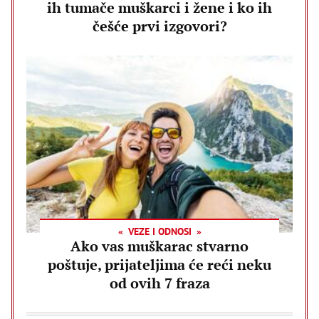
ih tumače muškarci i žene i ko ih
češće prvi izgovori?
VEZE I ODNOSI
Ako vas muškarac stvarno
poštuje, prijateljima će reći neku
od ovih 7 fraza