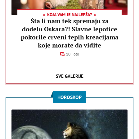
KOJA VAM JE NAJLEPŠA?
Šta li nam tek spremaju za
dodelu Oskara?! Slavne lepotice
pokorile crveni tepih kreacijama
koje morate da vidite
10 Foto
SVE GALERIJE
HOROSKOP