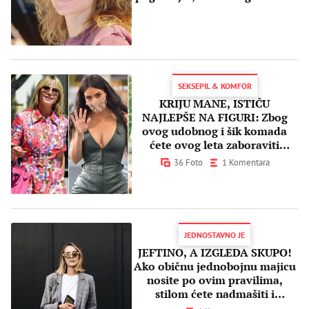
prilikama
SEKSEPIL & KOMFOR
KRIJU MANE, ISTIČU
NAJLEPŠE NA FIGURI: Zbog
ovog udobnog i šik komada
ćete ovog leta zaboraviti
haljine i suknje
36 Foto
1 Komentara
JEDNOSTAVNO JE
JEFTINO, A IZGLEDA SKUPO!
Ako običnu jednobojnu majicu
nosite po ovim pravilima,
stilom ćete nadmašiti i
influenserke