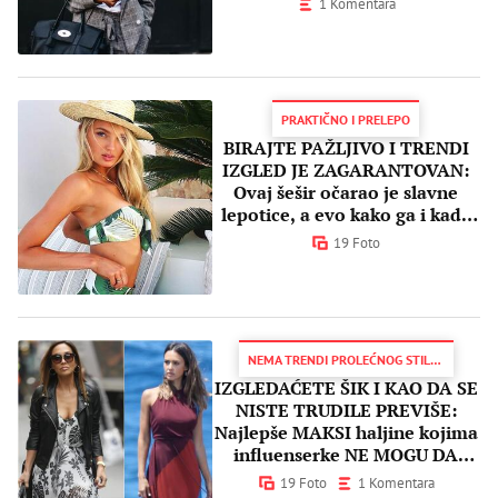
1 Komentara
PRAKTIČNO I PRELEPO
BIRAJTE PAŽLJIVO I TRENDI
IZGLED JE ZAGARANTOVAN:
Ovaj šešir očarao je slavne
lepotice, a evo kako ga i kada
nositi
19 Foto
NEMA TRENDI PROLEĆNOG STILA BEZ NJE
IZGLEDAĆETE ŠIK I KAO DA SE
NISTE TRUDILE PREVIŠE:
Najlepše MAKSI haljine kojima
influenserke NE MOGU DA
ODOLE
19 Foto
1 Komentara