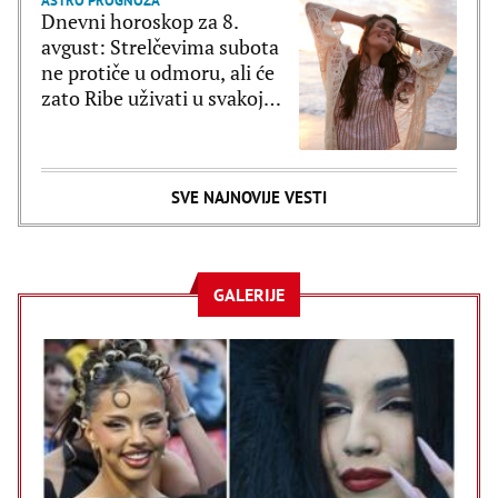
ASTRO PROGNOZA
Dnevni horoskop za 8.
avgust: Strelčevima subota
ne protiče u odmoru, ali će
zato Ribe uživati u svakoj
sekundi
SVE NAJNOVIJE VESTI
GALERIJE