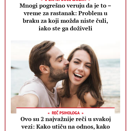
Mnogi pogrešno veruju da je to –
vreme za rastanak: Problem u
braku za koji možda niste čuli,
iako ste ga doživeli
REČ PSIHOLOGA
Ovo su 2 najvažnije reči u svakoj
vezi: Kako utiču na odnos, kako