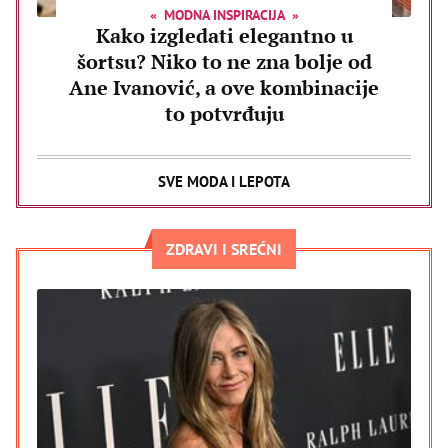
MODNA INSPIRACIJA
Kako izgledati elegantno u
šortsu? Niko to ne zna bolje od
Ane Ivanović, a ove kombinacije
to potvrđuju
SVE MODA I LEPOTA
ZDRAVI I SREĆNI