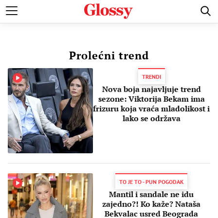
POZNATI
MODA I LEPOTA
ZDRAVI I SREĆNI
LJUBAV 
Prolećni trend
TRENDI
Nova boja najavljuje trend
sezone: Viktorija Bekam ima
frizuru koja vraća mladolikost i
lako se održava
TO JE TO - PUN POGODAK
Mantil i sandale ne idu
zajedno?! Ko kaže? Nataša
Bekvalac usred Beograda