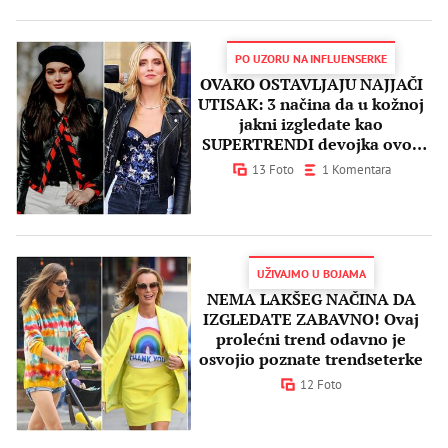
PO UZORU NA INFLUENSERKE
OVAKO OSTAVLJAJU NAJJAČI
UTISAK: 3 načina da u kožnoj
jakni izgledate kao
SUPERTRENDI devojka ovog
proleća
13 Foto
1 Komentara
UŽIVAJMO U BOJAMA
NEMA LAKŠEG NAČINA DA
IZGLEDATE ZABAVNO! Ovaj
prolećni trend odavno je
osvojio poznate trendseterke
12 Foto