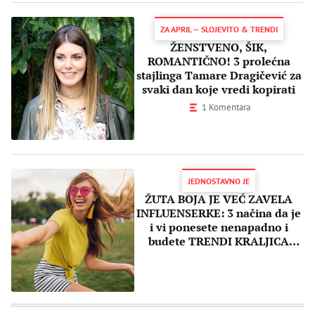
ZA APRIL — SLOJEVITO & TRENDI
ŽENSTVENO, ŠIK,
ROMANTIČNO! 3 prolećna
stajlinga Tamare Dragičević za
svaki dan koje vredi kopirati
1 Komentara
JEDNOSTAVNO JE
ŽUTA BOJA JE VEĆ ZAVELA
INFLUENSERKE: 3 načina da je
i vi ponesete nenapadno i
budete TRENDI KRALJICA
PROLEĆA