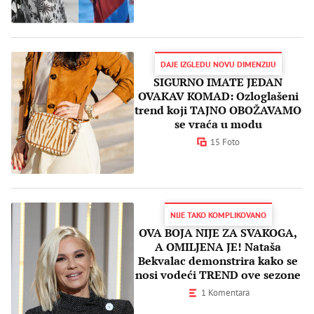
DAJE IZGLEDU NOVU DIMENZIJU
SIGURNO IMATE JEDAN
OVAKAV KOMAD: Ozloglašeni
trend koji TAJNO OBOŽAVAMO
se vraća u modu
15 Foto
NIJE TAKO KOMPLIKOVANO
OVA BOJA NIJE ZA SVAKOGA,
A OMILJENA JE! Nataša
Bekvalac demonstrira kako se
nosi vodeći TREND ove sezone
1 Komentara