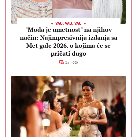
VAU, VAU, VAU
"Moda je umetnost" na njihov
način: Najimpresivnija izdanja sa
Met gale 2026. o kojima će se
pričati dugo
15 Foto