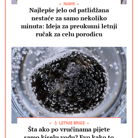
NJAMI
Najlepše jelo od patlidžana
nestaće za samo nekoliko
minuta: Ideja za preukusni letnji
ručak za celu porodicu
💧 LETNJE BRIGE
Šta ako po vrućinama pijete
samo kiselu vodu? Evo kako to