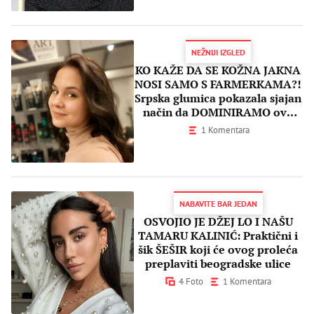
NEŽNIJI IZGLED
KO KAŽE DA SE KOŽNA JAKNA
NOSI SAMO S FARMERKAMA?!
Srpska glumica pokazala sjajan
način da DOMINIRAMO ove
sezone
1 Komentara
NABAVITE BAR JEDAN
OSVOJIO JE DŽEJ LO I NAŠU
TAMARU KALINIĆ: Praktični i
šik ŠEŠIR koji će ovog proleća
preplaviti beogradske ulice
4 Foto
1 Komentara