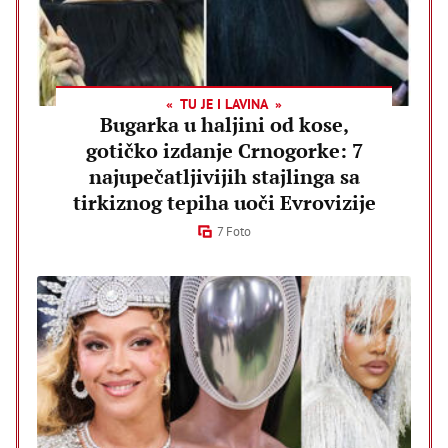
TU JE I LAVINA
Bugarka u haljini od kose,
gotičko izdanje Crnogorke: 7
najupečatljivijih stajlinga sa
tirkiznog tepiha uoči Evrovizije
7 Foto