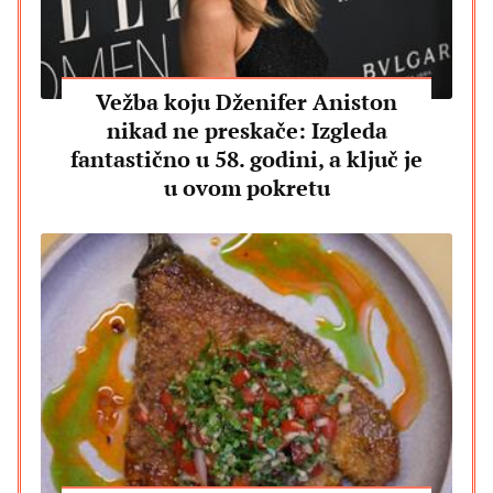
Vežba koju Dženifer Aniston
nikad ne preskače: Izgleda
fantastično u 58. godini, a ključ je
u ovom pokretu