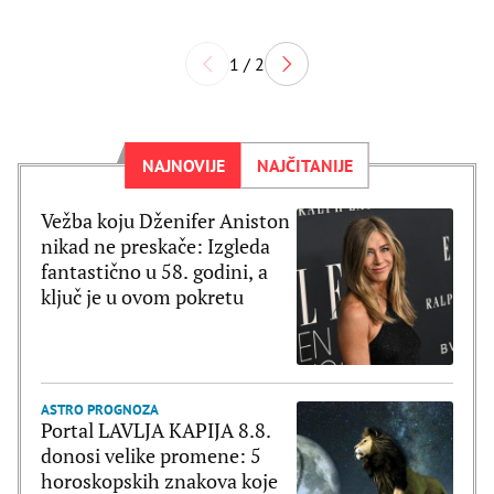
1 / 2
NAJNOVIJE
NAJČITANIJE
Vežba koju Dženifer Aniston
nikad ne preskače: Izgleda
fantastično u 58. godini, a
ključ je u ovom pokretu
ASTRO PROGNOZA
Portal LAVLJA KAPIJA 8.8.
donosi velike promene: 5
horoskopskih znakova koje