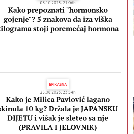
08.10.2025. 21:06h
Kako prepoznati "hormonsko
gojenje"? 5 znakova da iza viška
kilograma stoji poremećaj hormona
EFIKASNA
25.08.2025. 23:54h
Kako je Milica Pavlović lagano
skinula 10 kg? Držala je JAPANSKU
DIJETU i višak je sleteo sa nje
(PRAVILA I JELOVNIK)