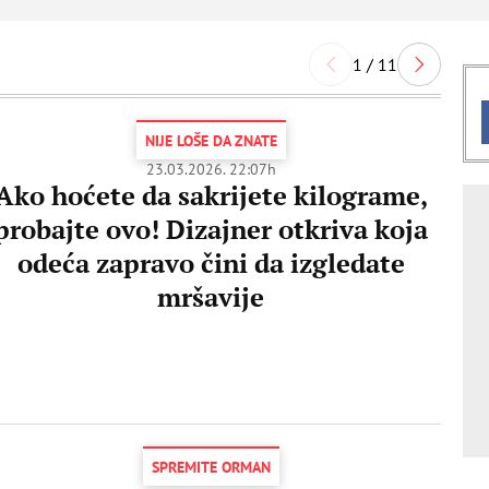
1 / 11
NIJE LOŠE DA ZNATE
23.03.2026. 22:07h
Ako hoćete da sakrijete kilograme,
probajte ovo! Dizajner otkriva koja
odeća zapravo čini da izgledate
mršavije
SPREMITE ORMAN