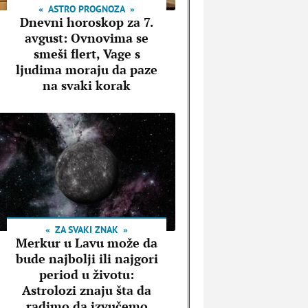
ASTRO PROGNOZA
Dnevni horoskop za 7.
avgust: Ovnovima se
smeši flert, Vage s
ljudima moraju da paze
na svaki korak
ZA SVAKI ZNAK
Merkur u Lavu može da
bude najbolji ili najgori
period u životu:
Astrolozi znaju šta da
radimo da izvučemo