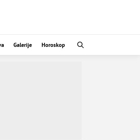
va
Galerije
Horoskop