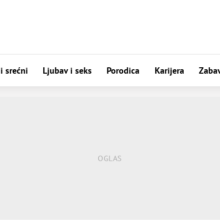
i srećni
Ljubav i seks
Porodica
Karijera
Zaba