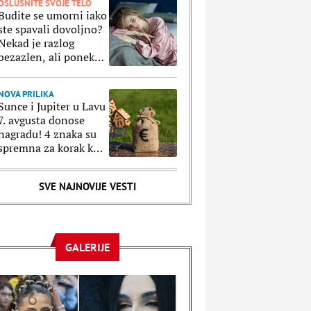
OSLUŠNITE SVOJE TELO
Budite se umorni iako
ste spavali dovoljno?
Nekad je razlog
bezazlen, ali ponekad
to ukazuje na
zdravstvene probleme
NOVA PRILIKA
Sunce i Jupiter u Lavu
7. avgusta donose
nagradu! 4 znaka su
spremna za korak koji
može da promeni sve
SVE NAJNOVIJE VESTI
GALERIJE