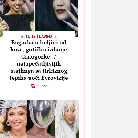
TU JE I LAVINA
Bugarka u haljini od
kose, gotičko izdanje
Crnogorke: 7
najupečatljivijih
stajlinga sa tirkiznog
tepiha uoči Evrovizije
7 Foto