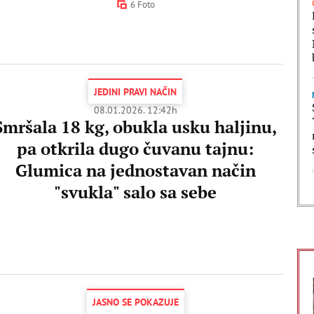
6 Foto
JEDINI PRAVI NAČIN
08.01.2026. 12:42h
Smršala 18 kg, obukla usku haljinu,
pa otkrila dugo čuvanu tajnu:
Glumica na jednostavan način
"svukla" salo sa sebe
JASNO SE POKAZUJE