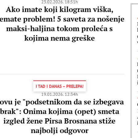
23.02.2026. 18:51h
Ako imate koji kilogram viška,
emate problem! 5 saveta za nošenje
maksi-haljina tokom proleća s
kojima nema greške
I TAD I DANAS – PRELEPA!
19.01.2026. 12:34h
ovu je "podsetnikom da se izbegava
brak": Onima kojima (opet) smeta
izgled žene Pirsa Brosnana stiže
najbolji odgovor