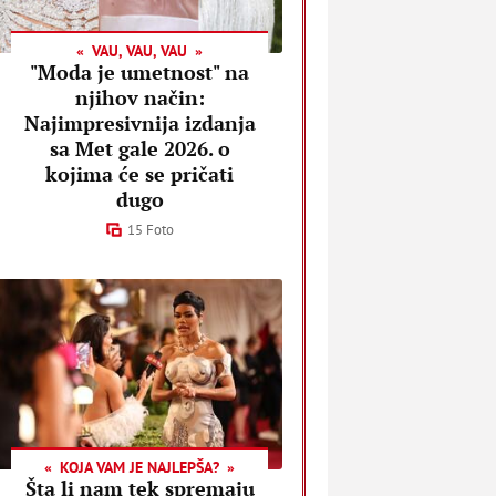
VAU, VAU, VAU
"Moda je umetnost" na
njihov način:
Najimpresivnija izdanja
sa Met gale 2026. o
kojima će se pričati
dugo
15 Foto
KOJA VAM JE NAJLEPŠA?
Šta li nam tek spremaju