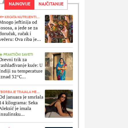
NAJNOVIJE
NAJČITANIJE
🐟 KRCATA NUTRIJENTIMA
Mnogo jeftinija od
lososa, a jede se za
doručak, ručak i
večeru: Ova riba je
superzdrava iako je ne
shvatate ozbiljno
☀️ PRAKTIČNI SAVETI
Drevni trik za
rashlađivanje kuće: U
Indiji su temperature
iznad 32°C
uobičajene, a ovaj
stari metod olakšava
"BORBA JE TRAJALA MESECIMA"
vrele dane
Od januara je smršala
14 kilograma: Seka
Aleksić je imala
insulinsku
rezistenciju, a ne krije
kako je oslabila