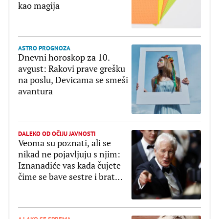
kao magija
ASTRO PROGNOZA
Dnevni horoskop za 10.
avgust: Rakovi prave grešku
na poslu, Devicama se smeši
avantura
DALEKO OD OČIJU JAVNOSTI
Veoma su poznati, ali se
nikad ne pojavljuju s njim:
Iznanadiće vas kada čujete
čime se bave sestre i brat
Ričarada Gira