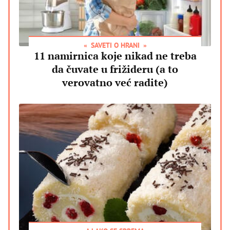
SAVETI O HRANI
11 namirnica koje nikad ne treba
da čuvate u frižideru (a to
verovatno već radite)