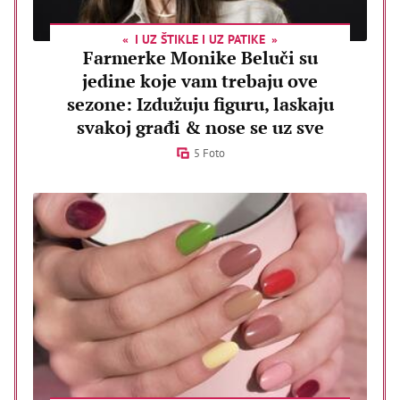
I UZ ŠTIKLE I UZ PATIKE
Farmerke Monike Beluči su
jedine koje vam trebaju ove
sezone: Izdužuju figuru, laskaju
svakoj građi & nose se uz sve
5 Foto