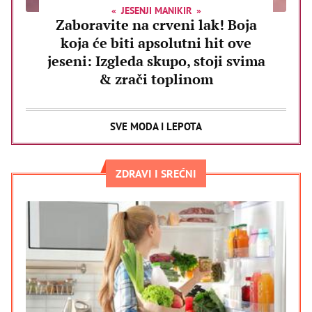
JESENJI MANIKIR
Zaboravite na crveni lak! Boja
koja će biti apsolutni hit ove
jeseni: Izgleda skupo, stoji svima
& zrači toplinom
SVE MODA I LEPOTA
ZDRAVI I SREĆNI