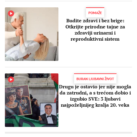
POMAŽE
Budite zdravi i bez brige:
Otkrijte prirodne tajne za
zdraviji urinarni i
reproduktivni sistem
BURAN LJUBAVNI ŽIVOT
Drugu je ostavio jer nije mogla
da zatrudni, a s trećom dobio i
izgubio SVE: 3 ljubavi
najpoželjnijeg kralja 20. veka