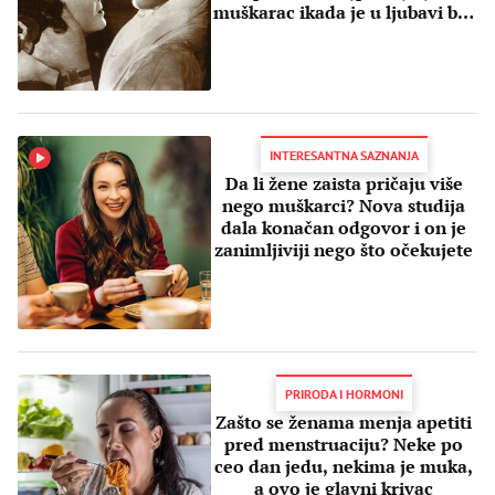
muškarac ikada je u ljubavi bio
– nesrećan
INTERESANTNA SAZNANJA
Da li žene zaista pričaju više
nego muškarci? Nova studija
dala konačan odgovor i on je
zanimljiviji nego što očekujete
PRIRODA I HORMONI
Zašto se ženama menja apetiti
pred menstruaciju? Neke po
ceo dan jedu, nekima je muka,
a ovo je glavni krivac