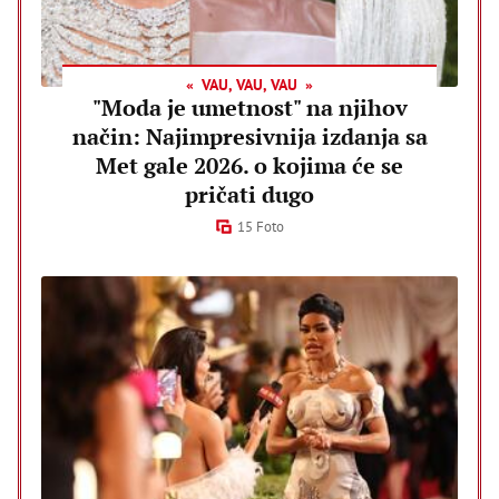
VAU, VAU, VAU
"Moda je umetnost" na njihov
način: Najimpresivnija izdanja sa
Met gale 2026. o kojima će se
pričati dugo
15 Foto