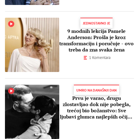
JEDNOSTAVNO JE
9 modnih lekcija Pamele
Anderson: Prošla je kroz
transformaciju i poručuje - ovo
treba da zna svaka žena
1 Komentara
UMRO NA DANAŠNJI DAN
Prvu je varao, drugu
zlostavljao dok nije pobegla,
trećoj bio božanstvo: Sve
ljubavi glumca najlepših očiju i
crne duše