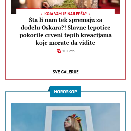
KOJA VAM JE NAJLEPŠA?
Šta li nam tek spremaju za
dodelu Oskara?! Slavne lepotice
pokorile crveni tepih kreacijama
koje morate da vidite
10 Foto
SVE GALERIJE
HOROSKOP