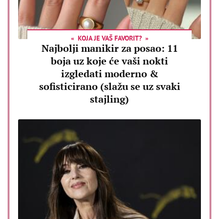
KOJA JE VAŠ FAVORIT?
Najbolji manikir za posao: 11
boja uz koje će vaši nokti
izgledati moderno &
sofisticirano (slažu se uz svaki
stajling)