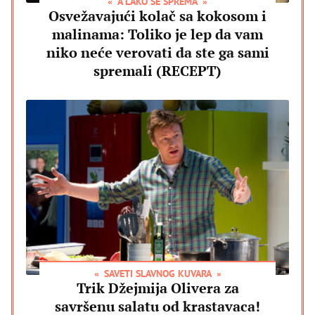
A LAKO SE SPREMA
Osvežavajući kolač sa kokosom i
malinama: Toliko je lep da vam
niko neće verovati da ste ga sami
spremali (RECEPT)
SAVETI SLAVNOG KUVARA
Trik Džejmija Olivera za
savršenu salatu od krastavaca!