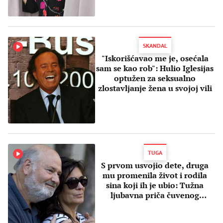
SKANDAL
"Iskorišćavao me je, osećala
sam se kao rob": Hulio Iglesijas
optužen za seksualno
zlostavljanje žena u svojoj vili
TUGA
S prvom usvojio dete, druga
mu promenila život i rodila
sina koji ih je ubio: Tužna
ljubavna priča čuvenog
režisera