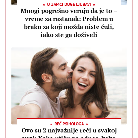
U ZAMCI DUGE LJUBAVI
Mnogi pogrešno veruju da je to –
vreme za rastanak: Problem u
braku za koji možda niste čuli,
iako ste ga doživeli
REČ PSIHOLOGA
Ovo su 2 najvažnije reči u svakoj