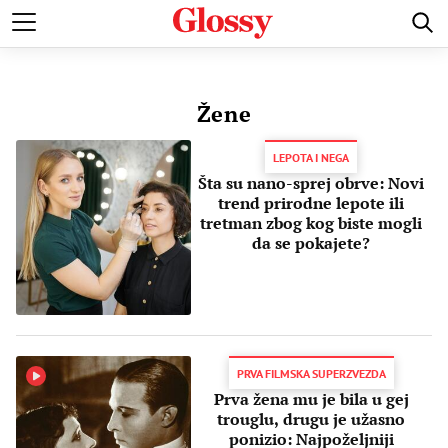
POZNATI
MODA I LEPOTA
ZDRAVI I SREĆNI
LJUBAV 
Žene
LEPOTA I NEGA
Šta su nano-sprej obrve: Novi
trend prirodne lepote ili
tretman zbog kog biste mogli
da se pokajete?
PRVA FILMSKA SUPERZVEZDA
Prva žena mu je bila u gej
trouglu, drugu je užasno
ponizio: Najpoželjniji