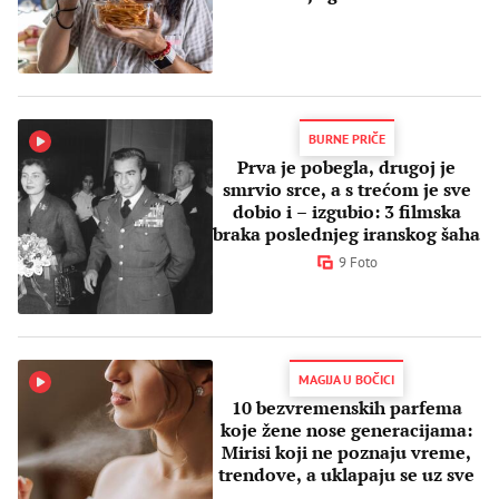
BURNE PRIČE
Prva je pobegla, drugoj je
smrvio srce, a s trećom je sve
dobio i – izgubio: 3 filmska
braka poslednjeg iranskog šaha
9 Foto
MAGIJA U BOČICI
10 bezvremenskih parfema
koje žene nose generacijama:
Mirisi koji ne poznaju vreme,
trendove, a uklapaju se uz sve