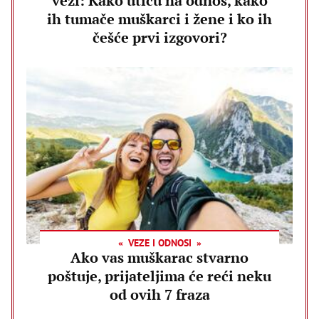
vezi: Kako utiču na odnos, kako
ih tumače muškarci i žene i ko ih
češće prvi izgovori?
VEZE I ODNOSI
Ako vas muškarac stvarno
poštuje, prijateljima će reći neku
od ovih 7 fraza