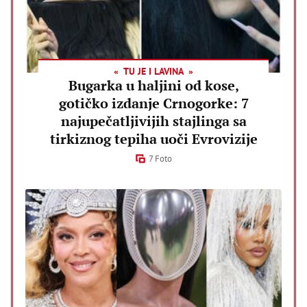
TU JE I LAVINA
Bugarka u haljini od kose,
gotičko izdanje Crnogorke: 7
najupečatljivijih stajlinga sa
tirkiznog tepiha uoči Evrovizije
7 Foto