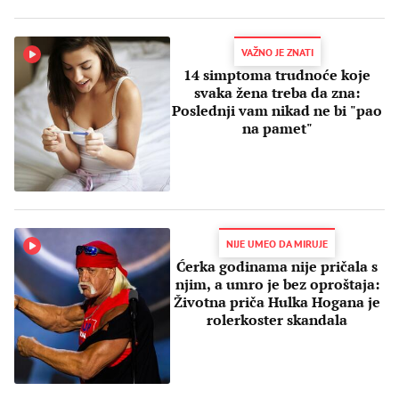
VAŽNO JE ZNATI
14 simptoma trudnoće koje
svaka žena treba da zna:
Poslednji vam nikad ne bi "pao
na pamet"
NIJE UMEO DA MIRUJE
Ćerka godinama nije pričala s
njim, a umro je bez oproštaja:
Životna priča Hulka Hogana je
rolerkoster skandala