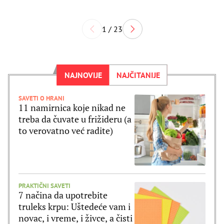
1 / 23
NAJNOVIJE
NAJČITANIJE
SAVETI O HRANI
11 namirnica koje nikad ne
treba da čuvate u frižideru (a
to verovatno već radite)
PRAKTIČNI SAVETI
7 načina da upotrebite
truleks krpu: Uštedeće vam i
novac, i vreme, i živce, a čisti