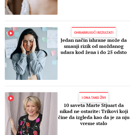
OHRABRUJUĆI REZULTATI
Jedan način ishrane može da
smanji rizik od moždanog
udara kod žena i do 25 odsto
I ONA TAKO ŽIVI
10 saveta Marte Stjuart da
nikad ne ostarite: Trikovi koji
čine da izgleda kao da je za nju
vreme stalo