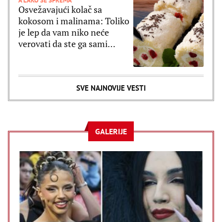
A LAKO SE SPREMA
Osvežavajući kolač sa
kokosom i malinama: Toliko
je lep da vam niko neće
verovati da ste ga sami
spremali (RECEPT)
SVE NAJNOVIJE VESTI
GALERIJE