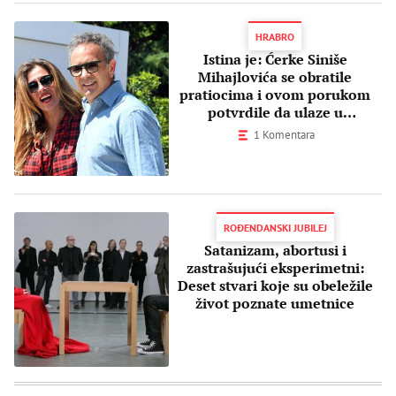
HRABRO
Istina je: Ćerke Siniše
Mihajlovića se obratile
pratiocima i ovom porukom
potvrdile da ulaze u
ITALIJANSKI rijaliti šou!
1 Komentara
ROĐENDANSKI JUBILEJ
Satanizam, abortusi i
zastrašujući eksperimetni:
Deset stvari koje su obeležile
život poznate umetnice