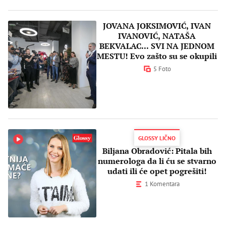
JOVANA JOKSIMOVIĆ, IVAN
IVANOVIĆ, NATAŠA
BEKVALAC... SVI NA JEDNOM
MESTU! Evo zašto su se okupili
5 Foto
GLOSSY LIČNO
Biljana Obradović: Pitala bih
numerologa da li ću se stvarno
udati ili će opet pogrešiti!
1 Komentara