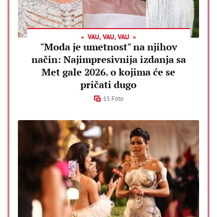
VAU, VAU, VAU
"Moda je umetnost" na njihov
način: Najimpresivnija izdanja sa
Met gale 2026. o kojima će se
pričati dugo
15 Foto