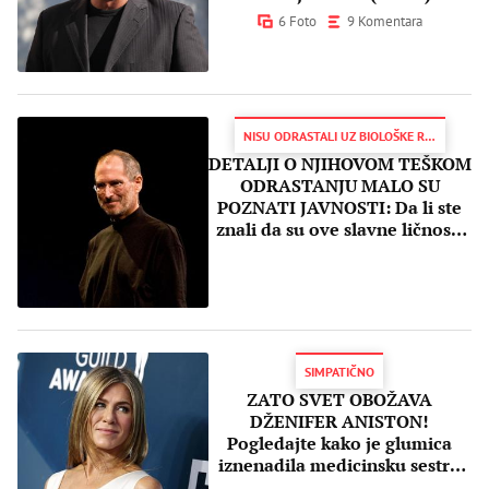
6 Foto
9 Komentara
NISU ODRASTALI UZ BIOLOŠKE RODITELJE
DETALJI O NJIHOVOM TEŠKOM
ODRASTANJU MALO SU
POZNATI JAVNOSTI: Da li ste
znali da su ove slavne ličnosti
USVOJENE?
SIMPATIČNO
ZATO SVET OBOŽAVA
DŽENIFER ANISTON!
Pogledajte kako je glumica
iznenadila medicinsku sestru
zaraženu virusom korona