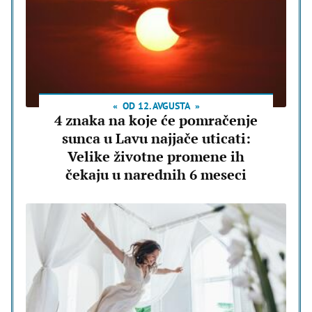
OD 12. AVGUSTA
4 znaka na koje će pomračenje
sunca u Lavu najjače uticati:
Velike životne promene ih
čekaju u narednih 6 meseci