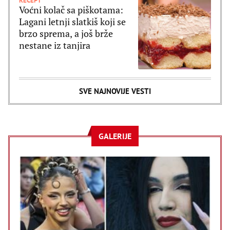
RECEPT
Voćni kolač sa piškotama:
Lagani letnji slatkiš koji se
brzo sprema, a još brže
nestane iz tanjira
SVE NAJNOVIJE VESTI
GALERIJE