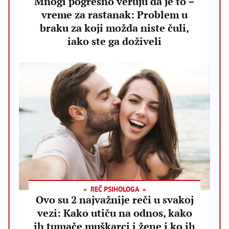
Mnogi pogrešno veruju da je to –
vreme za rastanak: Problem u
braku za koji možda niste čuli,
iako ste ga doživeli
REČ PSIHOLOGA
Ovo su 2 najvažnije reči u svakoj
vezi: Kako utiču na odnos, kako
ih tumače muškarci i žene i ko ih