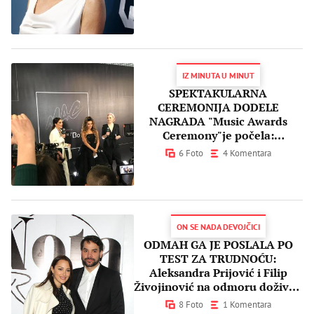
IZ MINUTA U MINUT
SPEKTAKULARNA
CEREMONIJA DODELE
NAGRADA "Music Awards
Ceremony"je počela:
Mnogobrojne poznate ličnosti
6 Foto
4 Komentara
oduševile publiku
ON SE NADA DEVOJČICI
ODMAH GA JE POSLALA PO
TEST ZA TRUDNOĆU:
Aleksandra Prijović i Filip
Živojinović na odmoru doživeli
filmsku scenu!
8 Foto
1 Komentara