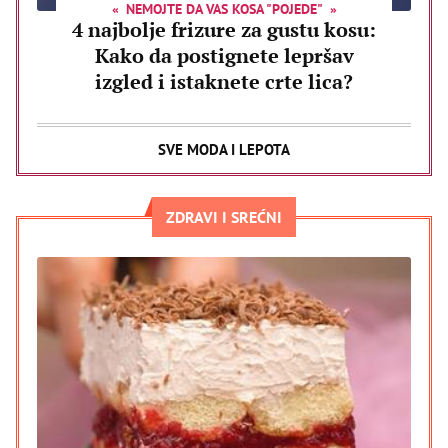
NEMOJTE DA VAS KOSA "POJEDE"
4 najbolje frizure za gustu kosu:
Kako da postignete lepršav
izgled i istaknete crte lica?
SVE MODA I LEPOTA
ZDRAVI I SREĆNI