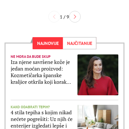
1 / 9
NAJNOVIJE
NAJČITANIJE
NE MORA DA BUDE SKUP
Iza njene savršene kože je
jedan moćan proizvod:
Kozmetičarka španske
kraljice otkrila koji korak
Leticija ne preskače
KAKO ODABRATI TEPIH?
4 stila tepiha s kojim nikad
nećete pogrešiti: Uz njih će
enterijer izgledati lepše i