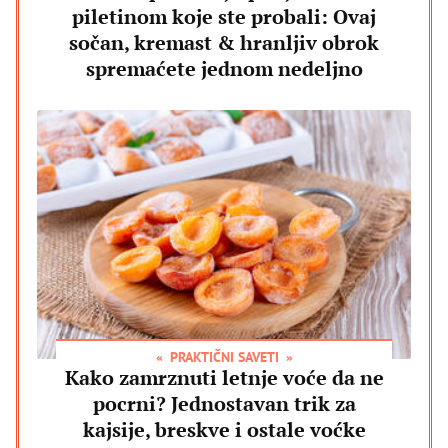
piletinom koje ste probali: Ovaj
sočan, kremast & hranljiv obrok
spremaćete jednom nedeljno
PRAKTIČNI SAVETI
Kako zamrznuti letnje voće da ne
pocrni? Jednostavan trik za
kajsije, breskve i ostale voćke