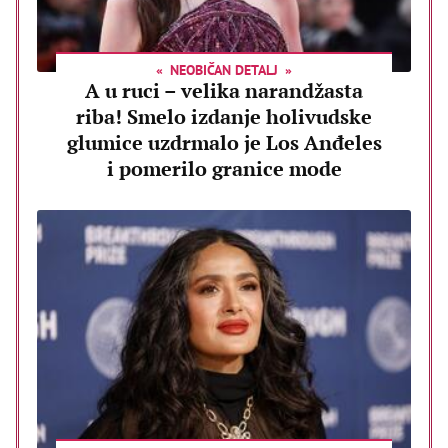
NEOBIČAN DETALJ
A u ruci – velika narandžasta
riba! Smelo izdanje holivudske
glumice uzdrmalo je Los Anđeles
i pomerilo granice mode