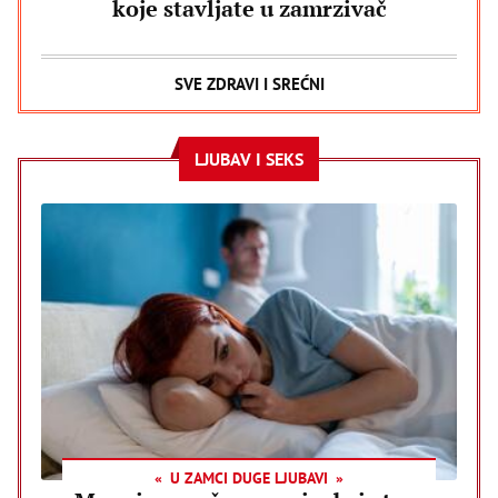
koje stavljate u zamrzivač
SVE ZDRAVI I SREĆNI
LJUBAV I SEKS
U ZAMCI DUGE LJUBAVI