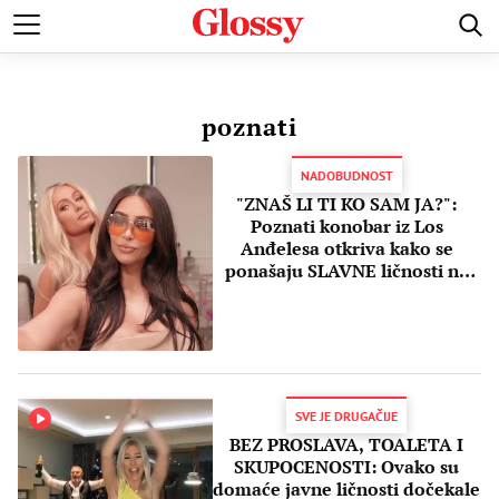
POZNATI
MODA I LEPOTA
ZDRAVI I SREĆNI
LJUBAV 
poznati
NADOBUDNOST
"ZNAŠ LI TI KO SAM JA?":
Poznati konobar iz Los
Anđelesa otkriva kako se
ponašaju SLAVNE ličnosti na
javnim mestima!
SVE JE DRUGAČIJE
BEZ PROSLAVA, TOALETA I
SKUPOCENOSTI: Ovako su
domaće javne ličnosti dočekale