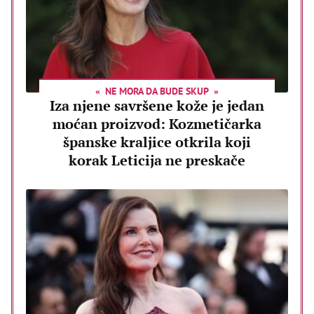
NE MORA DA BUDE SKUP
Iza njene savršene kože je jedan
moćan proizvod: Kozmetičarka
španske kraljice otkrila koji
korak Leticija ne preskače