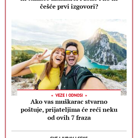
češće prvi izgovori?
VEZE I ODNOSI
Ako vas muškarac stvarno
poštuje, prijateljima će reći neku
od ovih 7 fraza