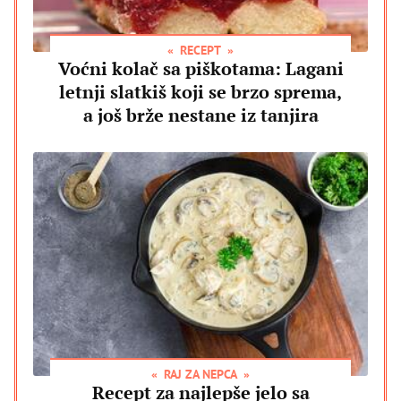
RECEPT
Voćni kolač sa piškotama: Lagani
letnji slatkiš koji se brzo sprema,
a još brže nestane iz tanjira
RAJ ZA NEPCA
Recept za najlepše jelo sa