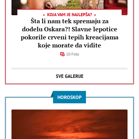
KOJA VAM JE NAJLEPŠA?
Šta li nam tek spremaju za
dodelu Oskara?! Slavne lepotice
pokorile crveni tepih kreacijama
koje morate da vidite
10 Foto
SVE GALERIJE
HOROSKOP