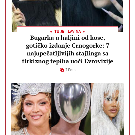
TU JE I LAVINA
Bugarka u haljini od kose,
gotičko izdanje Crnogorke: 7
najupečatljivijih stajlinga sa
tirkiznog tepiha uoči Evrovizije
7 Foto