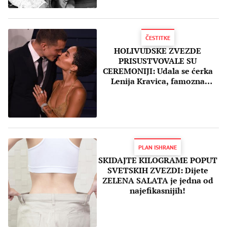
ČESTITKE
HOLIVUDSKE ZVEZDE
PRISUSTVOVALE SU
CEREMONIJI: Udala se ćerka
Lenija Kravica, famozna
venčanica zadivila prisutne!
(FOTO)
PLAN ISHRANE
SKIDAJTE KILOGRAME POPUT
SVETSKIH ZVEZDI: Dijete
ZELENA SALATA je jedna od
najefikasnijih!