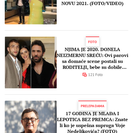
NOVU 2021. (FOTO/VIDEO)
FOTO
NJIMA JE 2020. DONELA
NEIZMERNU SREĆU: Ovi parovi
sa domaće scene postali su
RODITELJI, bebe su dobile
ZANIMLJIVA IMENA!
121 Foto
PRELEPA DAMA
17 GODINA JE MLAĐA I
LEPOTICA BEZ PREMCA: Znate
li ko je uspešna supruga Voje
Nedeljkovića? (FOTO)