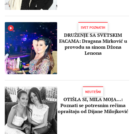
SVET POZNATIH
DRUŽENJE SA SVETSKIM
FACAMA: Dragana Mirković u
provodu sa sinom Džona
Lenona
NEUTEŠNI
OTIŠLA SI, MILA MOJA...:
Poznati se potresnim rečima
opraštaju od Dijane Milojković