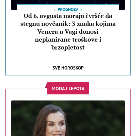
PROGNOZA
Od 6. avgusta moraju čvršće da
stegnu novčanik: 3 znaka kojima
Venera u Vagi donosi
neplanirane troškove i
brzopletost
SVE HOROSKOP
MODA I LEPOTA