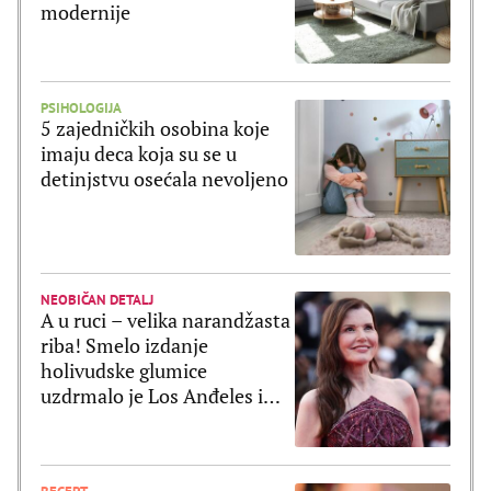
modernije
PSIHOLOGIJA
5 zajedničkih osobina koje
imaju deca koja su se u
detinjstvu osećala nevoljeno
NEOBIČAN DETALJ
A u ruci – velika narandžasta
riba! Smelo izdanje
holivudske glumice
uzdrmalo je Los Anđeles i
pomerilo granice mode