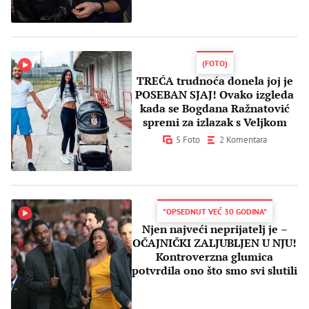
(FOTO)
TREĆA trudnoća donela joj je
POSEBAN SJAJ! Ovako izgleda
kada se Bogdana Ražnatović
spremi za izlazak s Veljkom
5 Foto
2 Komentara
"OPSEDNUT VEĆ 30 GODINA"
Njen najveći neprijatelj je –
OČAJNIČKI ZALJUBLJEN U NJU!
Kontroverzna glumica
potvrdila ono što smo svi slutili