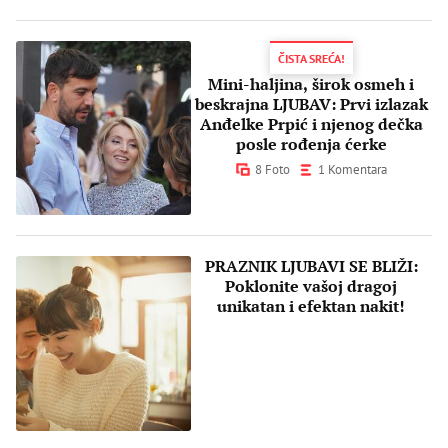
ČISTA SREĆA!
Mini-haljina, širok osmeh i
beskrajna LJUBAV: Prvi izlazak
Anđelke Prpić i njenog dečka
posle rođenja ćerke
8 Foto
1 Komentara
PRAZNIK LJUBAVI SE BLIŽI:
Poklonite vašoj dragoj
unikatan i efektan nakit!