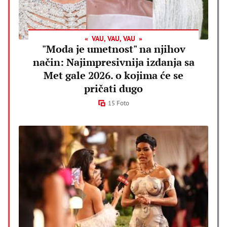
VAU, VAU, VAU
"Moda je umetnost" na njihov
način: Najimpresivnija izdanja sa
Met gale 2026. o kojima će se
pričati dugo
15 Foto