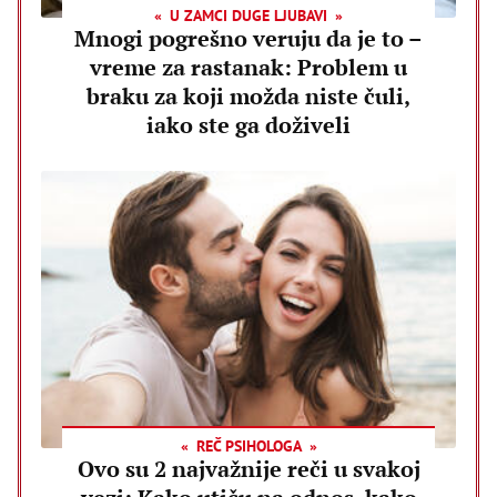
U ZAMCI DUGE LJUBAVI
Mnogi pogrešno veruju da je to –
vreme za rastanak: Problem u
braku za koji možda niste čuli,
iako ste ga doživeli
REČ PSIHOLOGA
Ovo su 2 najvažnije reči u svakoj