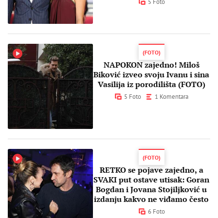
5 Foto
(FOTO)
NAPOKON zajedno! Miloš
Biković izveo svoju Ivanu i sina
Vasilija iz porodilišta (FOTO)
5 Foto
1 Komentara
(FOTO)
RETKO se pojave zajedno, a
SVAKI put ostave utisak: Goran
Bogdan i Jovana Stojiljković u
izdanju kakvo ne viđamo često
6 Foto