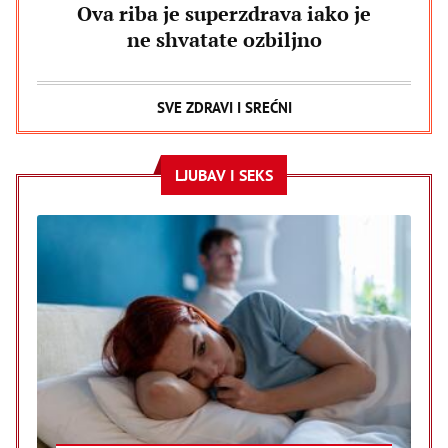
Ova riba je superzdrava iako je
ne shvatate ozbiljno
SVE ZDRAVI I SREĆNI
LJUBAV I SEKS