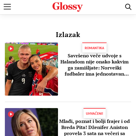
POZNATI
MODA I LEPOTA
ZDRAVI I SREĆNI
LJUBAV 
Izlazak
ROMANTIKA
Savršeno veče udvoje s
Halandom nije onako kakvim
ga zamišljate: Norveški
fudbaler ima jednostavan
recept za uživanje
UHVAĆENI!
Mlađi, poznat i bolji frajer i od
Breda Pita! Dženifer Aniston
provela 3 sata na večeri sa