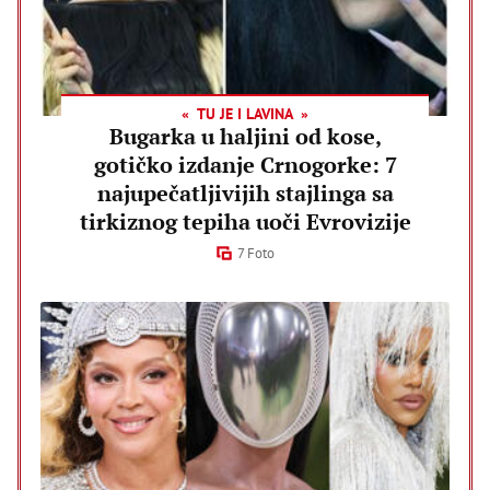
TU JE I LAVINA
Bugarka u haljini od kose,
gotičko izdanje Crnogorke: 7
najupečatljivijih stajlinga sa
tirkiznog tepiha uoči Evrovizije
7 Foto