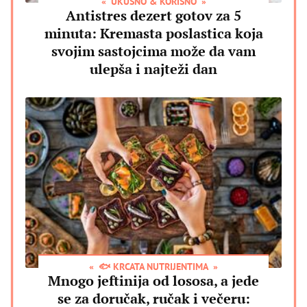
UKUSNO & KORISNO
Antistres dezert gotov za 5
minuta: Kremasta poslastica koja
svojim sastojcima može da vam
ulepša i najteži dan
🐟 KRCATA NUTRIJENTIMA
Mnogo jeftinija od lososa, a jede
se za doručak, ručak i večeru: