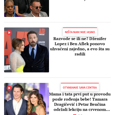
NIŠTA NAM NIJE JASNO
Razvode se ili ne? Dženifer
Lopez i Ben Aflek ponovo
uhvaćeni zajedno, a evo šta su
radili
OTVARANJE SAVA CENTRA
Mama i tata prvi put u provodu
posle rođenja bebe! Tamara
Dragičević i Petar Benčina
održali lekciju na crvenom
tepihu