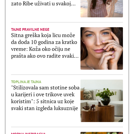
zato Ribe uživati u svakoj
sekundi
TAJNE PRAVILNE NEGE
Sitna greška koja licu može
da doda 10 godina za kratko
vreme: Koža oko očiju ne
prašta ako ovo radite svaki
dan
TOPLINA JE TAJNA
"Stilizovala sam stotine soba
u karijeri i ove trikove uvek
koristim": 5 sitnica uz koje
svaki stan izgleda luksuznije