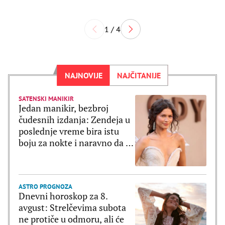
1 / 4
NAJNOVIJE
NAJČITANIJE
SATENSKI MANIKIR
Jedan manikir, bezbroj
čudesnih izdanja: Zendeja u
poslednje vreme bira istu
boju za nokte i naravno da je
ultratrendi
ASTRO PROGNOZA
Dnevni horoskop za 8.
avgust: Strelčevima subota
ne protiče u odmoru, ali će