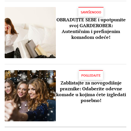
SAVRŠENOOO
OBRADUJTE SEBE i upotpunite
svoj GARDEROBER:
Autentičnim i prefinjenim
komadom odeće!
POGLEDAJTE
Zablistajte za novogodišnje
praznike: Odaberite odevne
komade u kojima ćete izgledati
posebno!