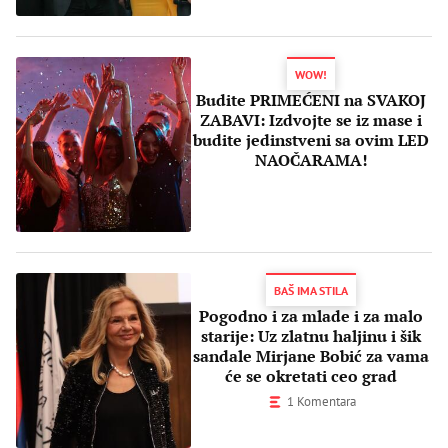
WOW!
Budite PRIMEĆENI na SVAKOJ
ZABAVI: Izdvojte se iz mase i
budite jedinstveni sa ovim LED
NAOČARAMA!
BAŠ IMA STILA
Pogodno i za mlade i za malo
starije: Uz zlatnu haljinu i šik
sandale Mirjane Bobić za vama
će se okretati ceo grad
1 Komentara