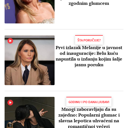
zgodnim glumcem
ŠTA PORUČUJE?
Prvi izlazak Melanije u javnost
od inauguracije: Belu kuću
napustila u izdanju kojim šalje
jasnu poruku
GODINU I PO DANA LJUBAVI
Mnogi zaboravljaju da su
zajedno: Popularni glumac i
slavna lepotica uhvaćeni na
romantičnoj večeri