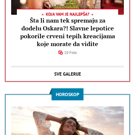
KOJA VAM JE NAJLEPŠA?
Šta li nam tek spremaju za
dodelu Oskara?! Slavne lepotice
pokorile crveni tepih kreacijama
koje morate da vidite
10 Foto
SVE GALERIJE
HOROSKOP