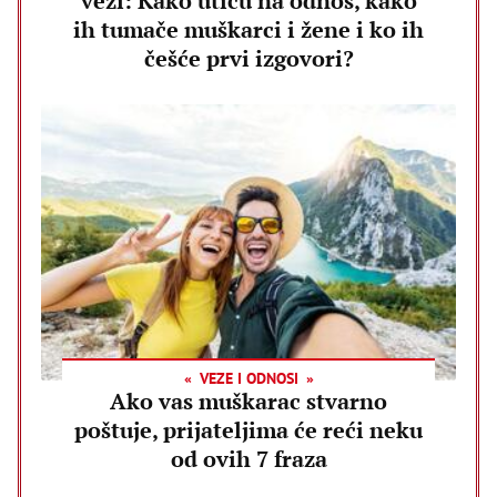
vezi: Kako utiču na odnos, kako
ih tumače muškarci i žene i ko ih
češće prvi izgovori?
VEZE I ODNOSI
Ako vas muškarac stvarno
poštuje, prijateljima će reći neku
od ovih 7 fraza