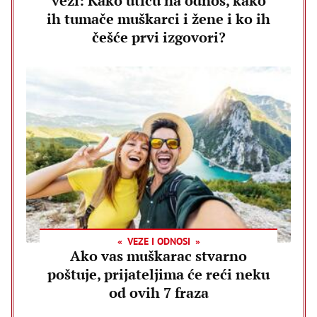
vezi: Kako utiču na odnos, kako
ih tumače muškarci i žene i ko ih
češće prvi izgovori?
VEZE I ODNOSI
Ako vas muškarac stvarno
poštuje, prijateljima će reći neku
od ovih 7 fraza