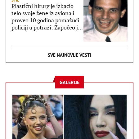
STIL
Plastični hirurg je izbacio
telo svoje žene iz aviona i
proveo 10 godina pomažući
policiji u potrazi: Započeo je
novi zivot a ovome se nije
nadao
SVE NAJNOVIJE VESTI
GALERIJE