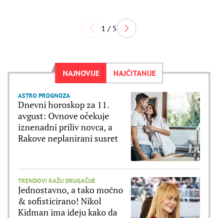
1 / 5
NAJNOVIJE
NAJČITANIJE
ASTRO PROGNOZA
Dnevni horoskop za 11.
avgust: Ovnove očekuje
iznenadni priliv novca, a
Rakove neplanirani susret
TRENDOVI KAŽU DRUGAČIJE
Jednostavno, a tako moćno
& sofisticirano! Nikol
Kidman ima ideju kako da