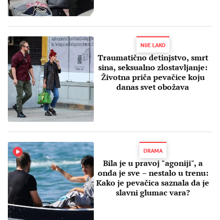
NIJE LAKO
Traumatično detinjstvo, smrt
sina, seksualno zlostavljanje:
Životna priča pevačice koju
danas svet obožava
DRAMA
Bila je u pravoj "agoniji", a
onda je sve – nestalo u trenu:
Kako je pevačica saznala da je
slavni glumac vara?