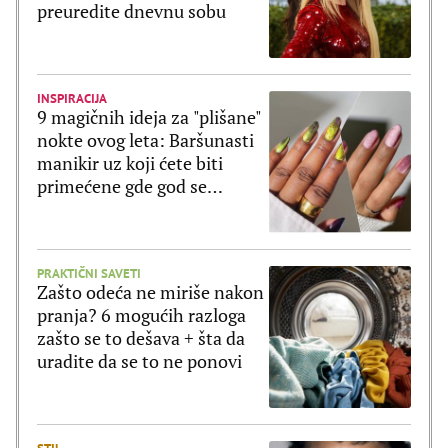
preuredite dnevnu sobu
INSPIRACIJA
9 magičnih ideja za "plišane"
nokte ovog leta: Baršunasti
manikir uz koji ćete biti
primećene gde god se
pojavite
PRAKTIČNI SAVETI
Zašto odeća ne miriše nakon
pranja? 6 mogućih razloga
zašto se to dešava + šta da
uradite da se to ne ponovi