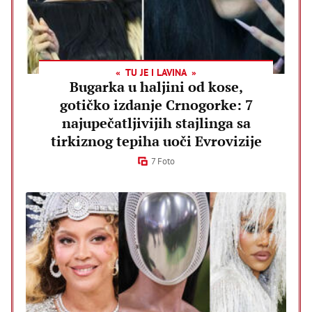
TU JE I LAVINA
Bugarka u haljini od kose,
gotičko izdanje Crnogorke: 7
najupečatljivijih stajlinga sa
tirkiznog tepiha uoči Evrovizije
7 Foto