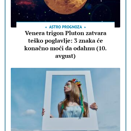
ASTRO PROGNOZA
Venera trigon Pluton zatvara
teško poglavlje: 3 znaka će
konačno moći da odahnu (10.
avgust)