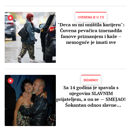
UVERENA JE U TO
"Deca su mi uništila karijeru":
Čuvena pevačica iznenadila
fanove priznanjem i kaže –
nemoguće je imati sve
BIZARNO!
Sa 14 godina je spavala s
njegovim SLAVNIM
prijateljem, a on se — SMEJAO!
Šokantan odnos slavne
pevačice i njenog oca