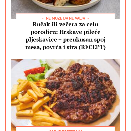
NE MOŽE DA NE VALJA
Ručak ili večera za celu
porodicu: Hrskave pileće
pljeskavice – preukusan spoj
mesa, povrća i sira (RECEPT)