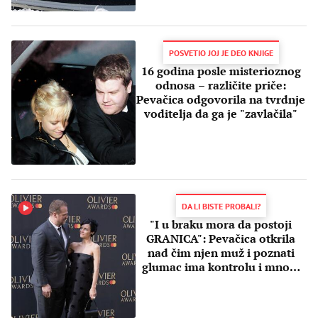
POSVETIO JOJ JE DEO KNJIGE
16 godina posle misterioznog
odnosa – različite priče:
Pevačica odgovorila na tvrdnje
voditelja da ga je "zavlačila"
DA LI BISTE PROBALI?
"I u braku mora da postoji
GRANICA": Pevačica otkrila
nad čim njen muž i poznati
glumac ima kontrolu i mnogi
su u čudu