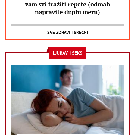
vam svi tražiti repete (odmah
napravite duplu meru)
SVE ZDRAVI I SREĆNI
LJUBAV I SEKS