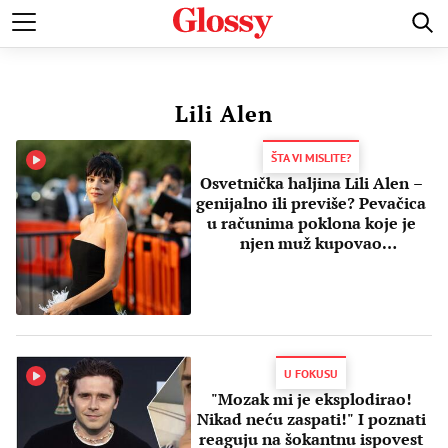
POZNATI
MODA I LEPOTA
ZDRAVI I SREĆNI
LJUBAV 
Lili Alen
ŠTA VI MISLITE?
Osvetnička haljina Lili Alen –
genijalno ili previše? Pevačica
u računima poklona koje je
njen muž kupovao
ljubavnicama
U FOKUSU
"Mozak mi je eksplodirao!
Nikad neću zaspati!" I poznati
reaguju na šokantnu ispovest