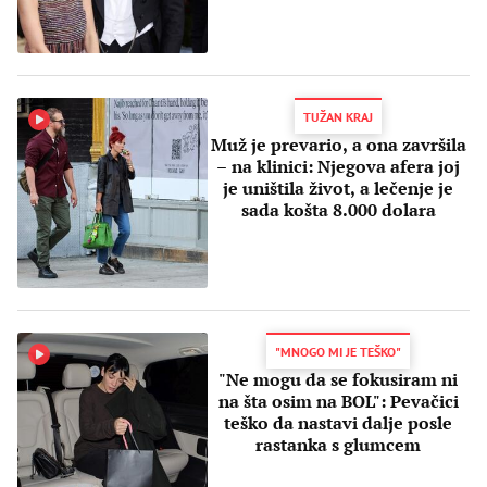
TUŽAN KRAJ
Muž je prevario, a ona završila
– na klinici: Njegova afera joj
je uništila život, a lečenje je
sada košta 8.000 dolara
"MNOGO MI JE TEŠKO"
"Ne mogu da se fokusiram ni
na šta osim na BOL": Pevačici
teško da nastavi dalje posle
rastanka s glumcem