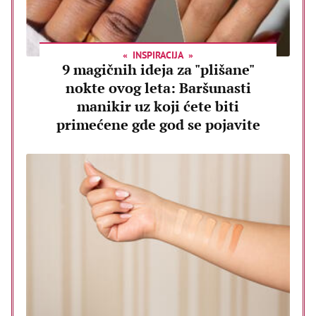
INSPIRACIJA
9 magičnih ideja za "plišane"
nokte ovog leta: Baršunasti
manikir uz koji ćete biti
primećene gde god se pojavite