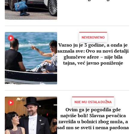
NEVEROVATNO
Varao ju je 3 godine, a onda je
saznala sve: Ovo su novi detalji
glumčeve afere – nije bila
tajna, već javno poniženje
NIJE MU OSTALA DUŽNA
Ovim ga je pogodila gde
najviše boli! Slavna pevačica
završila u bolnici zbog muža, a
sad mu se sveti i nema pardona