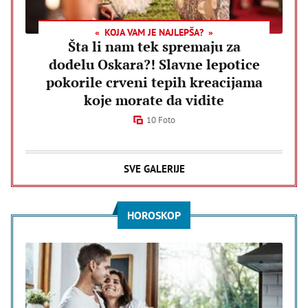
KOJA VAM JE NAJLEPŠA?
Šta li nam tek spremaju za
dodelu Oskara?! Slavne lepotice
pokorile crveni tepih kreacijama
koje morate da vidite
10 Foto
SVE GALERIJE
HOROSKOP