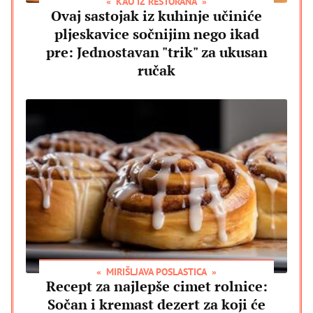
KAO IZ RESTORANA
Ovaj sastojak iz kuhinje učiniće
pljeskavice sočnijim nego ikad
pre: Jednostavan "trik" za ukusan
ručak
MIRIŠLJAVA POSLASTICA
Recept za najlepše cimet rolnice:
Sočan i kremast dezert za koji će