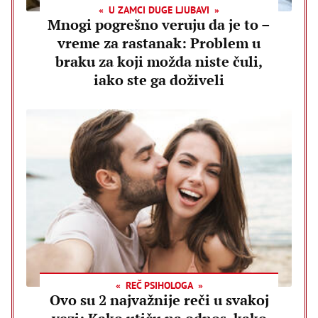
U ZAMCI DUGE LJUBAVI
Mnogi pogrešno veruju da je to –
vreme za rastanak: Problem u
braku za koji možda niste čuli,
iako ste ga doživeli
REČ PSIHOLOGA
Ovo su 2 najvažnije reči u svakoj