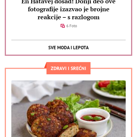
En Hatavej dosad! Donji deo ove
fotografije izazvao je brojne
reakcije – s razlogom
6 Foto
SVE MODA I LEPOTA
ZDRAVI I SREĆNI