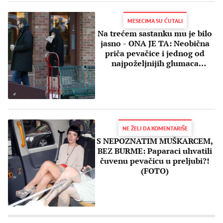
MESECIMA SU ĆUTALI
Na trećem sastanku mu je bilo
jasno - ONA JE TA: Neobična
priča pevačice i jednog od
najpoželjnijih glumaca
Holivuda
NE ŽELI DA KOMENTARIŠE
S NEPOZNATIM MUŠKARCEM,
BEZ BURME: Paparaci uhvatili
čuvenu pevačicu u preljubi?!
(FOTO)