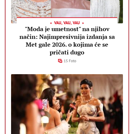
VAU, VAU, VAU
"Moda je umetnost" na njihov
način: Najimpresivnija izdanja sa
Met gale 2026. o kojima će se
pričati dugo
15 Foto