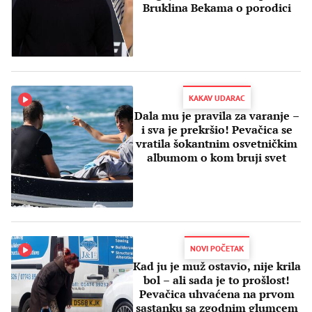
Bruklina Bekama o porodici
KAKAV UDARAC
Dala mu je pravila za varanje –
i sva je prekršio! Pevačica se
vratila šokantnim osvetničkim
albumom o kom bruji svet
NOVI POČETAK
Kad ju je muž ostavio, nije krila
bol – ali sada je to prošlost!
Pevačica uhvaćena na prvom
sastanku sa zgodnim glumcem