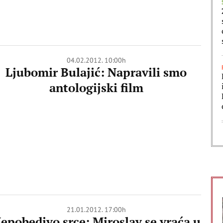
04.02.2012. 10:00h
Ljubomir Bulajić: Napravili smo
antologijski film
21.01.2012. 17:00h
epobedivo srce: Miroslav se vraća u