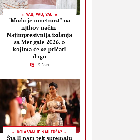
VAU, VAU, VAU
"Moda je umetnost" na
njihov način:
Najimpresivnija izdanja
sa Met gale 2026. o
kojima će se pričati
dugo
15 Foto
KOJA VAM JE NAJLEPŠA?
Šta li nam tek spremaju