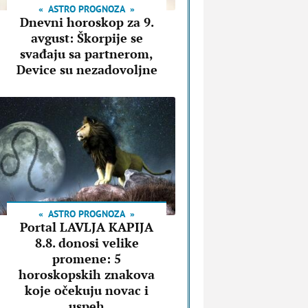
ASTRO PROGNOZA
Dnevni horoskop za 9.
avgust: Škorpije se
svađaju sa partnerom,
Device su nezadovoljne
ASTRO PROGNOZA
Portal LAVLJA KAPIJA
8.8. donosi velike
promene: 5
horoskopskih znakova
koje očekuju novac i
uspeh