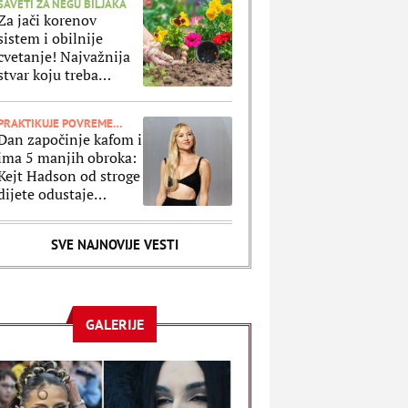
SAVETI ZA NEGU BILJAKA
Za jači korenov
sistem i obilnije
cvetanje! Najvažnija
stvar koju treba
uraditi sa cvećem pre
nego što ga posadite
PRAKTIKUJE POVREMENI POST
Dan započinje kafom i
ima 5 manjih obroka:
Kejt Hadson od stroge
dijete odustaje
jednom nedeljno
zbog ovog jela
SVE NAJNOVIJE VESTI
GALERIJE