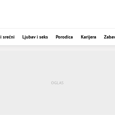
i srećni
Ljubav i seks
Porodica
Karijera
Zaba