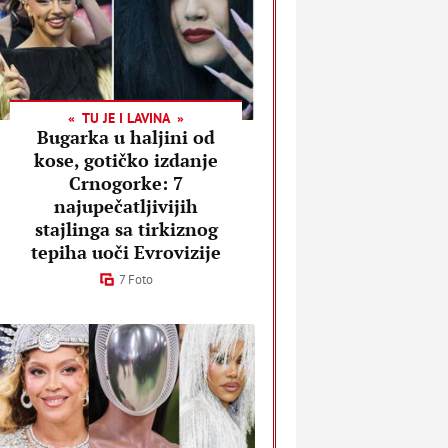
TU JE I LAVINA
Bugarka u haljini od
kose, gotičko izdanje
Crnogorke: 7
najupečatljivijih
stajlinga sa tirkiznog
tepiha uoči Evrovizije
7 Foto