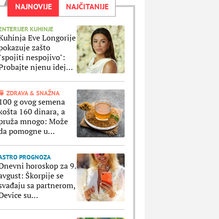
NAJNOVIJE
NAJČITANIJE
ENTERIJER KUHINJE
Kuhinja Eve Longorije
pokazuje zašto
"spojiti nespojivo":
Probajte njenu ideju i
dobićete i praktičnost
i moderan izgled
🍵 ZDRAVA & SNAŽNA
100 g ovog semena
košta 160 dinara, a
pruža mnogo: Može
da pomogne u
suzbijanju apetita i
regulaciji šećera u krvi
ASTRO PROGNOZA
Dnevni horoskop za 9.
avgust: Škorpije se
svađaju sa partnerom,
Device su
nezadovoljne