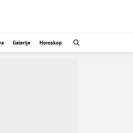
va
Galerije
Horoskop