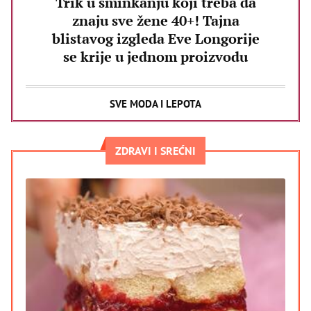
Trik u šminkanju koji treba da
znaju sve žene 40+! Tajna
blistavog izgleda Eve Longorije
se krije u jednom proizvodu
SVE MODA I LEPOTA
ZDRAVI I SREĆNI