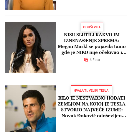
ODUŠEVILA
NISU SLUTILI KAKVO IM
IZNENAĐENJE SPREMA:
Megan Markl se pojavila tamo
gde je NIKO nije očekivao i
uputila MOĆNU poruku
6 Foto
HVALA TI, VELIKI TESLA!
BILO JE NESTVARNO HODATI
ZEMLJOM NA KOJOJ JE TESLA
STVORIO NAJVEĆE IZUME:
Novak Đoković oduševljen
nakon posete naučnog centra
posvećenog najvećem srpskom