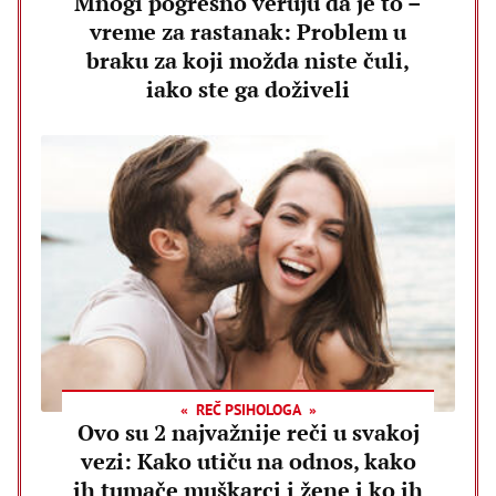
Mnogi pogrešno veruju da je to –
vreme za rastanak: Problem u
braku za koji možda niste čuli,
iako ste ga doživeli
REČ PSIHOLOGA
Ovo su 2 najvažnije reči u svakoj
vezi: Kako utiču na odnos, kako
ih tumače muškarci i žene i ko ih