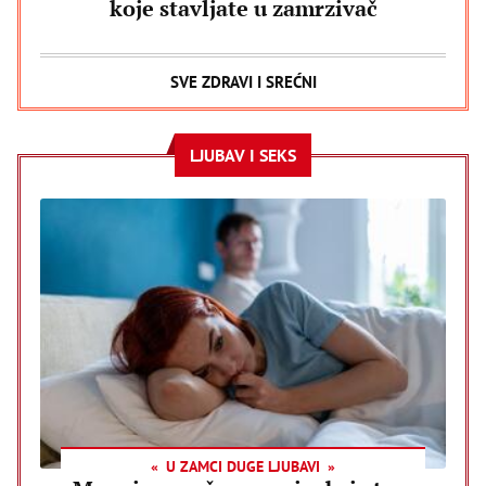
koje stavljate u zamrzivač
SVE ZDRAVI I SREĆNI
LJUBAV I SEKS
U ZAMCI DUGE LJUBAVI