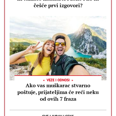
češće prvi izgovori?
VEZE I ODNOSI
Ako vas muškarac stvarno
poštuje, prijateljima će reći neku
od ovih 7 fraza