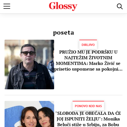
POZNATI
MODA I LEPOTA
ZDRAVI I SREĆNI
LJUBAV 
poseta
DIRLJIVO
PRUŽIO MU JE PODRŠKU U
NAJTEŽIM ŽIVOTNIM
MOMENTIMA: Marko Živić se
prisetio uspomene sa pokojnim
kolegom MANDOM
PONOVO KOD NAS
"SLOBODA JE OBEĆALA DA ĆE
JOJ ISPUNITI ŽELJU": Monika
Beluči stiže u Srbiju, za Bobu