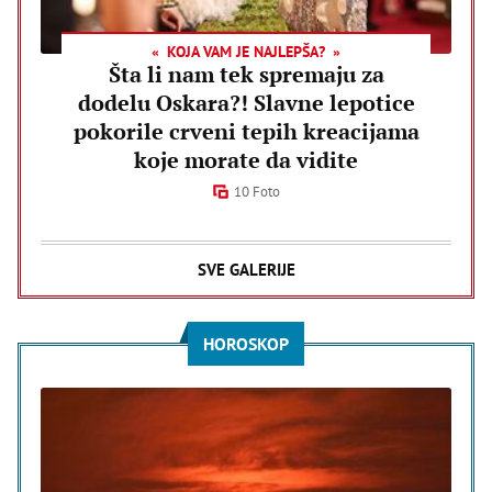
KOJA VAM JE NAJLEPŠA?
Šta li nam tek spremaju za
dodelu Oskara?! Slavne lepotice
pokorile crveni tepih kreacijama
koje morate da vidite
10 Foto
SVE GALERIJE
HOROSKOP