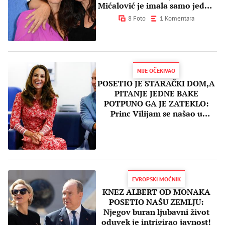
Mićalović je imala samo jednu
molbu
8 Foto
1 Komentara
NIJE OČEKIVAO
POSETIO JE STARAČKI DOM,A
PITANJE JEDNE BAKE
POTPUNO GA JE ZATEKLO:
Princ Vilijam se našao u
URNEBESNOJ situaciji,ali...
EVROPSKI MOĆNIK
KNEZ ALBERT OD MONAKA
POSETIO NAŠU ZEMLJU:
Njegov buran ljubavni život
oduvek je intrigirao javnost!