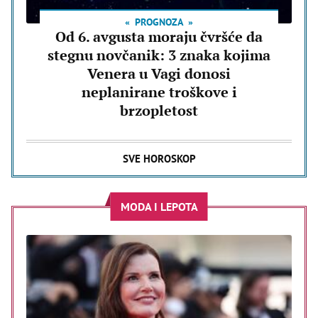
PROGNOZA
Od 6. avgusta moraju čvršće da
stegnu novčanik: 3 znaka kojima
Venera u Vagi donosi
neplanirane troškove i
brzopletost
SVE HOROSKOP
MODA I LEPOTA