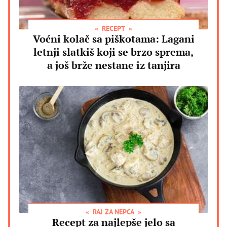
RECEPT
Voćni kolač sa piškotama: Lagani
letnji slatkiš koji se brzo sprema,
a još brže nestane iz tanjira
RAJ ZA NEPCA
Recept za najlepše jelo sa