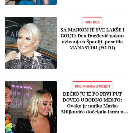
naučniku
SVETINJA
SA MAJKOM JE SVE LAKŠE I
BOLJE: Dea Đurđević nakon
uživanja u Španiji, posetila
MANASTIR! (FOTO)
KOD MOMKA U POSETI
DEČKO JU JE PO PRVI PUT
DOVEO U RODNO MESTO:
Ovako je majka Marka
Miljkovića dočekala Lunu u
Brusu! (FOTO)