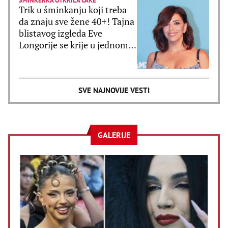
ŠMINKERKA OTKRILA CAKE
Trik u šminkanju koji treba
da znaju sve žene 40+! Tajna
blistavog izgleda Eve
Longorije se krije u jednom
proizvodu
SVE NAJNOVIJE VESTI
GALERIJE