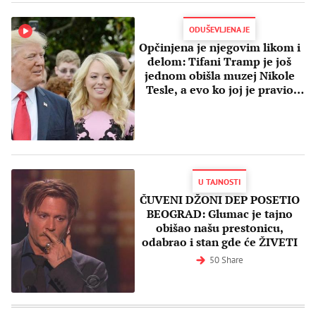
ODUŠEVLJENA JE
Opčinjena je njegovim likom i
delom: Tifani Tramp je još
jednom obišla muzej Nikole
Tesle, a evo ko joj je pravio
problem! (FOTO) (VIDEO)
U TAJNOSTI
ČUVENI DŽONI DEP POSETIO
BEOGRAD: Glumac je tajno
obišao našu prestonicu,
odabrao i stan gde će ŽIVETI
50 Share