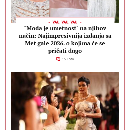
VAU, VAU, VAU
"Moda je umetnost" na njihov
način: Najimpresivnija izdanja sa
Met gale 2026. o kojima će se
pričati dugo
15 Foto