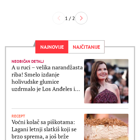
1 / 2
NAJNOVIJE
NAJČITANIJE
NEOBIČAN DETALJ
A u ruci – velika narandžasta
riba! Smelo izdanje
holivudske glumice
uzdrmalo je Los Anđeles i
pomerilo granice mode
RECEPT
Voćni kolač sa piškotama:
Lagani letnji slatkiš koji se
brzo sprema, a još brže