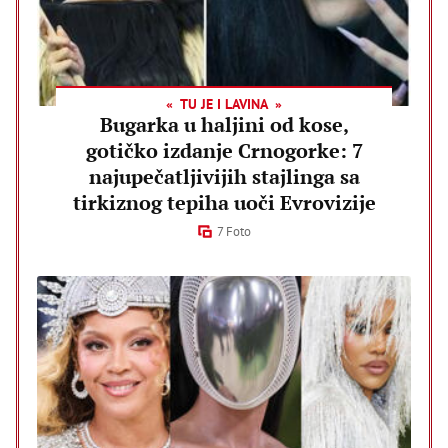
TU JE I LAVINA
Bugarka u haljini od kose,
gotičko izdanje Crnogorke: 7
najupečatljivijih stajlinga sa
tirkiznog tepiha uoči Evrovizije
7 Foto