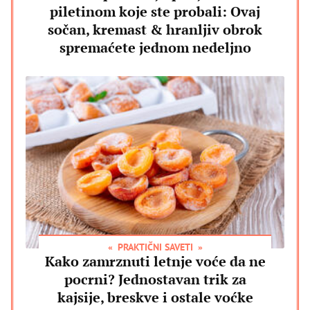
piletinom koje ste probali: Ovaj
sočan, kremast & hranljiv obrok
spremaćete jednom nedeljno
PRAKTIČNI SAVETI
Kako zamrznuti letnje voće da ne
pocrni? Jednostavan trik za
kajsije, breskve i ostale voćke