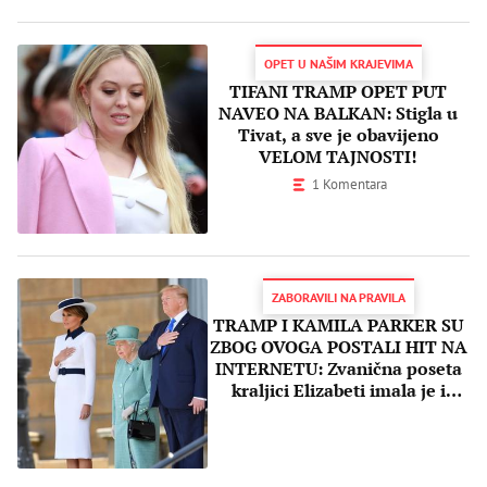
OPET U NAŠIM KRAJEVIMA
TIFANI TRAMP OPET PUT
NAVEO NA BALKAN: Stigla u
Tivat, a sve je obavijeno
VELOM TAJNOSTI!
1 Komentara
ZABORAVILI NA PRAVILA
TRAMP I KAMILA PARKER SU
ZBOG OVOGA POSTALI HIT NA
INTERNETU: Zvanična poseta
kraljici Elizabeti imala je i
svoju SMEŠNU STRANU!