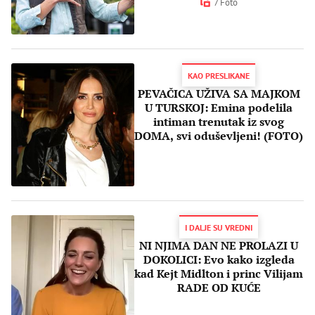
7 Foto
KAO PRESLIKANE
PEVAČICA UŽIVA SA MAJKOM
U TURSKOJ: Emina podelila
intiman trenutak iz svog
DOMA, svi oduševljeni! (FOTO)
I DALJE SU VREDNI
NI NJIMA DAN NE PROLAZI U
DOKOLICI: Evo kako izgleda
kad Kejt Midlton i princ Vilijam
RADE OD KUĆE