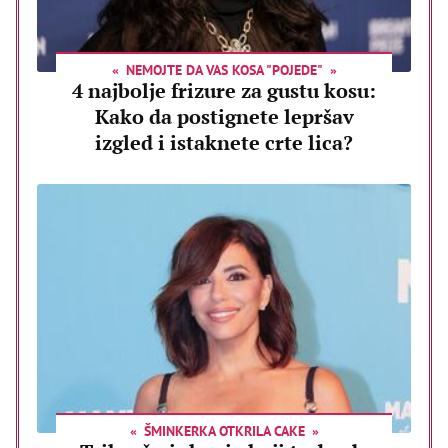
NEMOJTE DA VAS KOSA "POJEDE"
4 najbolje frizure za gustu kosu:
Kako da postignete lepršav
izgled i istaknete crte lica?
ŠMINKERKA OTKRILA CAKE