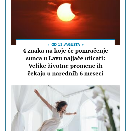
OD 12. AVGUSTA
4 znaka na koje će pomračenje
sunca u Lavu najjače uticati:
Velike životne promene ih
čekaju u narednih 6 meseci