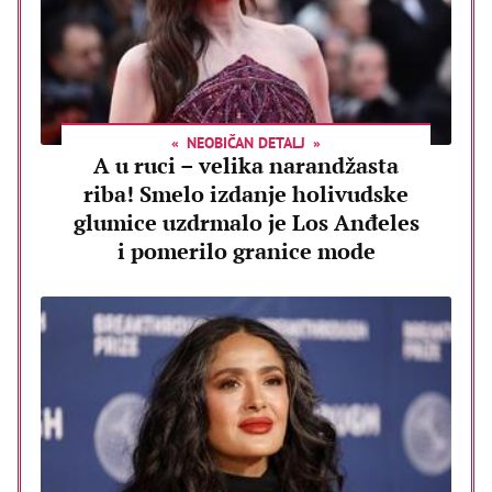
NEOBIČAN DETALJ
A u ruci – velika narandžasta
riba! Smelo izdanje holivudske
glumice uzdrmalo je Los Anđeles
i pomerilo granice mode