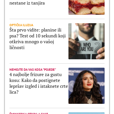
nestane iz tanjira
OPTIČKA ILUZIJA
Šta prvo vidite: planine ili
psa? Test od 10 sekundi koji
otkriva mnogo o vašoj
ličnosti
NEMOJTE DA VAS KOSA "POJEDE"
4 najbolje frizure za gustu
kosu: Kako da postignete
lepršav izgled i istaknete crte
lica?