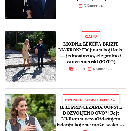
3 Komentara
KLASIKA
MODNA LEKCIJA BRIŽIT
MAKRON: Haljina u boji kože
― jednostavno, elegantno i
vanvremenski (FOTO)
6 Foto
6 Komentara
PRVI PUT U JAVNOSTI OD POČETKA EPIDEMIJE
JE LI PRINCEZAMA UOPŠTE
DOZVOLJENO OVO?! Kejt
Midlton u nesvakidašnjem
izdanju koje ne može svako da
iznese