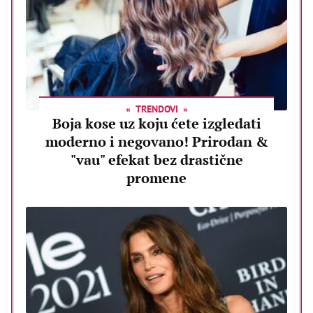
TRENDOVI
Boja kose uz koju ćete izgledati
moderno i negovano! Prirodan &
"vau" efekat bez drastične
promene