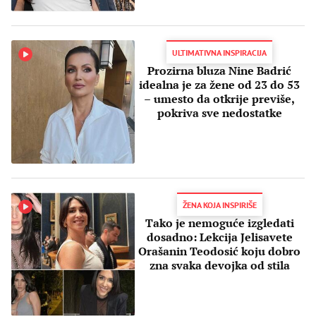
ULTIMATIVNA INSPIRACIJA
Prozirna bluza Nine Badrić
idealna je za žene od 23 do 53
– umesto da otkrije previše,
pokriva sve nedostatke
ŽENA KOJA INSPIRIŠE
Tako je nemoguće izgledati
dosadno: Lekcija Jelisavete
Orašanin Teodosić koju dobro
zna svaka devojka od stila