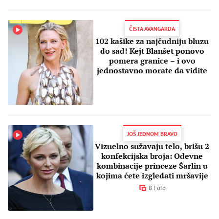
ČISTA AVANGARDA
102 kašike za najčudniju bluzu
do sad! Kejt Blanšet ponovo
pomera granice – i ovo
jednostavno morate da vidite
JOŠ JEDNOM BRAVO
Vizuelno sužavaju telo, brišu 2
konfekcijska broja: Odevne
kombinacije princeze Šarlin u
kojima ćete izgledati mršavije
8 Foto