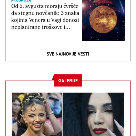
PROGNOZA
Od 6. avgusta moraju čvršće
da stegnu novčanik: 3 znaka
kojima Venera u Vagi donosi
neplanirane troškove i
brzopletost
SVE NAJNOVIJE VESTI
GALERIJE