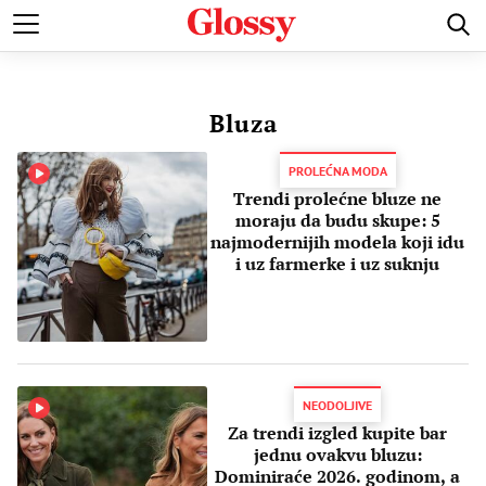
POZNATI
MODA I LEPOTA
ZDRAVI I SREĆNI
LJUBAV 
Bluza
PROLEĆNA MODA
Trendi prolećne bluze ne
moraju da budu skupe: 5
najmodernijih modela koji idu
i uz farmerke i uz suknju
NEODOLJIVE
Za trendi izgled kupite bar
jednu ovakvu bluzu:
Dominiraće 2026. godinom, a