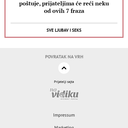
poštuje, prijateljima će reći neku
od ovih 7 fraza
SVE LJUBAV I SEKS
POVRATAK NA VRH
Prijatelji sajta
Impressum
Marketing