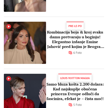
PRE-LE-PO
Kombinacija boja & kroj svaku
damu pretvaraju u boginju!
Elegantno izdanje Emine
Jahović pred kojim je Beograd
uzdahnuo
6 Foto
LOUIS VUITTON MAGIJA
Samo bluza košta 2.200 dolara:
Kad najskuplje obučena
princeza Evrope odluči da
fascinira, efekat je – čista moć!
5 Foto