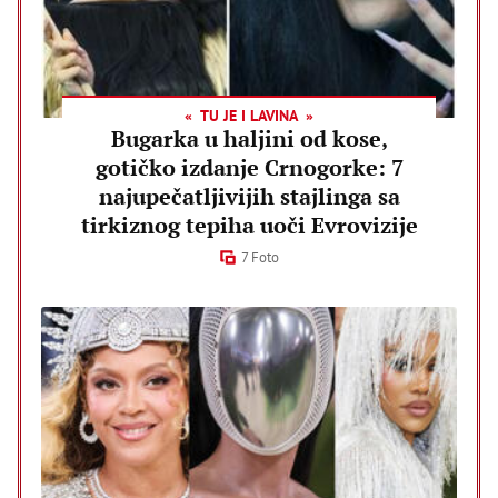
TU JE I LAVINA
Bugarka u haljini od kose,
gotičko izdanje Crnogorke: 7
najupečatljivijih stajlinga sa
tirkiznog tepiha uoči Evrovizije
7 Foto