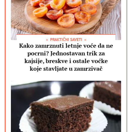
PRAKTIČNI SAVETI
Kako zamrznuti letnje voće da ne
pocrni? Jednostavan trik za
kajsije, breskve i ostale voćke
koje stavljate u zamrzivač