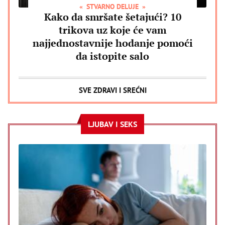
STVARNO DELUJE
Kako da smršate šetajući? 10
trikova uz koje će vam
najjednostavnije hodanje pomoći
da istopite salo
SVE ZDRAVI I SREĆNI
LJUBAV I SEKS