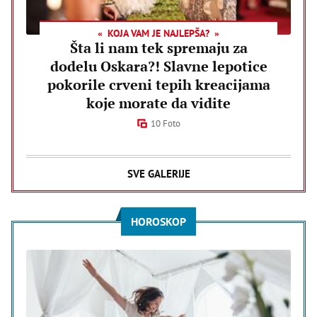
KOJA VAM JE NAJLEPŠA?
Šta li nam tek spremaju za
dodelu Oskara?! Slavne lepotice
pokorile crveni tepih kreacijama
koje morate da vidite
10 Foto
SVE GALERIJE
HOROSKOP