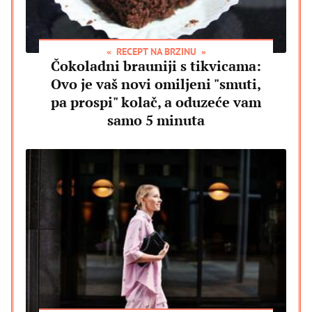
RECEPT NA BRZINU
Čokoladni brauniji s tikvicama:
Ovo je vaš novi omiljeni "smuti,
pa prospi" kolač, a oduzeće vam
samo 5 minuta