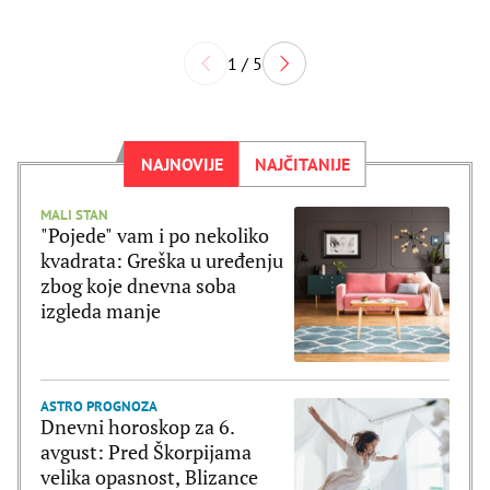
1 / 5
NAJNOVIJE
NAJČITANIJE
MALI STAN
"Pojede" vam i po nekoliko
kvadrata: Greška u uređenju
zbog koje dnevna soba
izgleda manje
ASTRO PROGNOZA
Dnevni horoskop za 6.
avgust: Pred Škorpijama
velika opasnost, Blizance