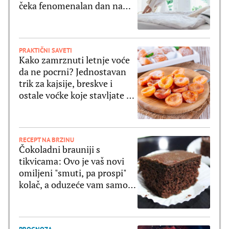
čeka fenomenalan dan na
svim poljima
PRAKTIČNI SAVETI
Kako zamrznuti letnje voće
da ne pocrni? Jednostavan
trik za kajsije, breskve i
ostale voćke koje stavljate u
zamrzivač
RECEPT NA BRZINU
Čokoladni brauniji s
tikvicama: Ovo je vaš novi
omiljeni "smuti, pa prospi"
kolač, a oduzeće vam samo 5
minuta