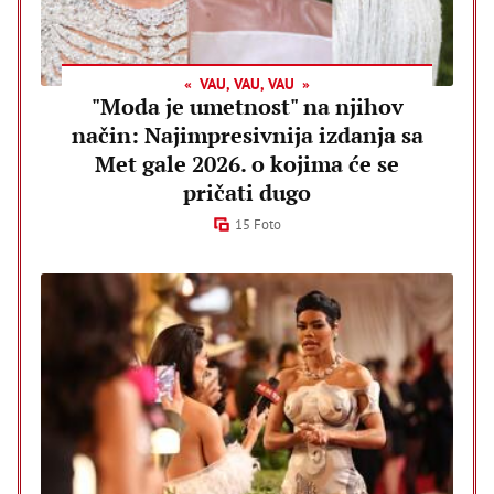
VAU, VAU, VAU
"Moda je umetnost" na njihov
način: Najimpresivnija izdanja sa
Met gale 2026. o kojima će se
pričati dugo
15 Foto