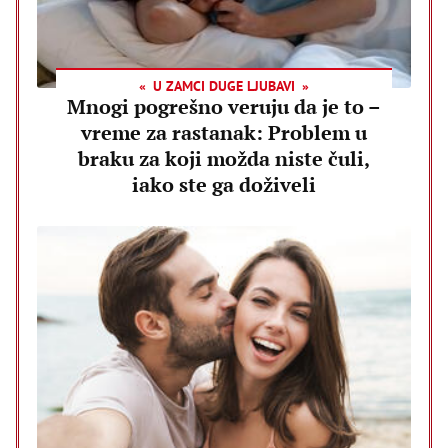
U ZAMCI DUGE LJUBAVI
Mnogi pogrešno veruju da je to –
vreme za rastanak: Problem u
braku za koji možda niste čuli,
iako ste ga doživeli