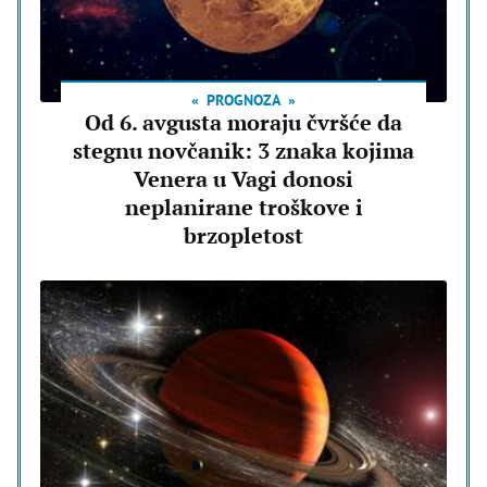
PROGNOZA
Od 6. avgusta moraju čvršće da
stegnu novčanik: 3 znaka kojima
Venera u Vagi donosi
neplanirane troškove i
brzopletost