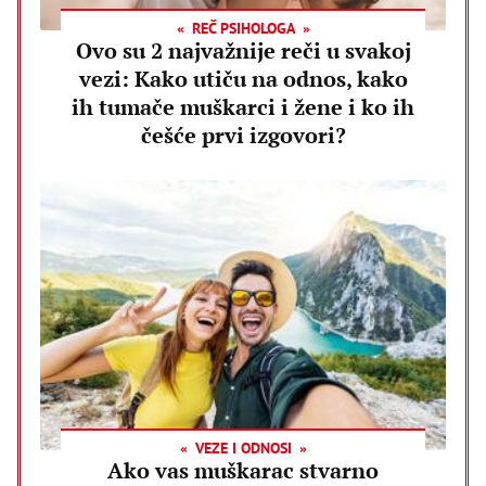
REČ PSIHOLOGA
Ovo su 2 najvažnije reči u svakoj
vezi: Kako utiču na odnos, kako
ih tumače muškarci i žene i ko ih
češće prvi izgovori?
VEZE I ODNOSI
Ako vas muškarac stvarno