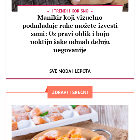
I TRENDI I KORISNO
Manikir koji vizuelno
podmlađuje ruke možete izvesti
sami: Uz pravi oblik i boju
noktiju šake odmah deluju
negovanije
SVE MODA I LEPOTA
ZDRAVI I SREĆNI