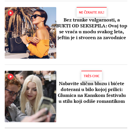
NE ČEKAJTE JUL!
Bez trunke vulgarnosti, a
BUKTI OD SEKSEPILA: Ovaj top
se vraća u modu svakog leta,
jeftin je i stvoren za zavodnice
TRÈS CHIC
Nabavite sličnu bluzu i bićete
doterani u bilo kojoj prilici:
Glumica na Kanskom festivalu
u stilu koji odiše romantikom