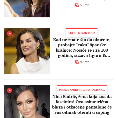
5 Foto
SOFISTICIRAN LOOK
Kad ne znate šta da obučete,
probajte "caku" španske
kraljice: Nosiće se i za 100
godina, sužava figuru &
emituje moć
9 Foto
PRUGE, KARNERI, GOLA RAMENA...
Nina Badrić, žena koja zna da
fascinira! Ova asimetrična
bluza i otkačene pantalone će
vas odmah oterati u šoping