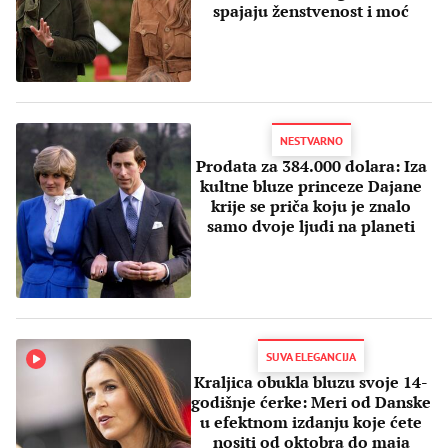
spajaju ženstvenost i moć
NESTVARNO
Prodata za 384.000 dolara: Iza
kultne bluze princeze Dajane
krije se priča koju je znalo
samo dvoje ljudi na planeti
SUVA ELEGANCIJA
Kraljica obukla bluzu svoje 14-
godišnje ćerke: Meri od Danske
u efektnom izdanju koje ćete
nositi od oktobra do maja