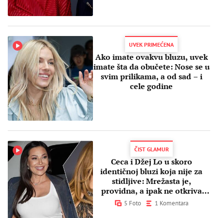
UVEK PRIMEĆENA
Ako imate ovakvu bluzu, uvek
imate šta da obučete: Nose se u
svim prilikama, a od sad – i
cele godine
ČIST GLAMUR
Ceca i Džej Lo u skoro
identičnoj bluzi koja nije za
stidljive: Mrežasta je,
providna, a ipak ne otkriva
previše
5 Foto
1 Komentara