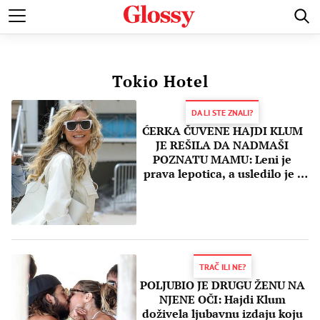
POZNATI
MODA I LEPOTA
ZDRAVI I SREĆNI
LJUBAV 
Tokio Hotel
DA LI STE ZNALI?
ĆERKA ČUVENE HAJDI KLUM
JE REŠILA DA NADMAŠI
POZNATU MAMU: Leni je
prava lepotica, a usledilo je i
slikanje za "VOGUE"
TRAČ ILI NE?
POLJUBIO JE DRUGU ŽENU NA
NJENE OČI: Hajdi Klum
doživela ljubavnu izdaju koju