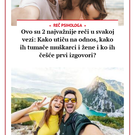
REČ PSIHOLOGA
Ovo su 2 najvažnije reči u svakoj
vezi: Kako utiču na odnos, kako
ih tumače muškarci i žene i ko ih
češće prvi izgovori?