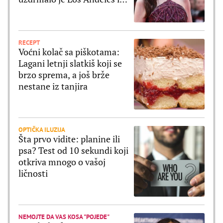
pomerilo granice mode
RECEPT
Voćni kolač sa piškotama:
Lagani letnji slatkiš koji se
brzo sprema, a još brže
nestane iz tanjira
OPTIČKA ILUZIJA
Šta prvo vidite: planine ili
psa? Test od 10 sekundi koji
otkriva mnogo o vašoj
ličnosti
NEMOJTE DA VAS KOSA "POJEDE"