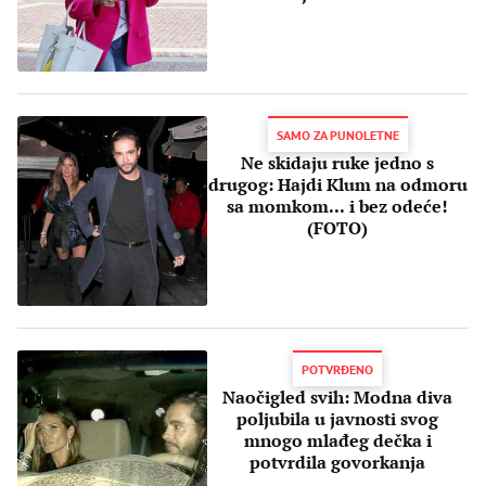
(VIDEO)
SAMO ZA PUNOLETNE
Ne skidaju ruke jedno s
drugog: Hajdi Klum na odmoru
sa momkom... i bez odeće!
(FOTO)
POTVRĐENO
Naočigled svih: Modna diva
poljubila u javnosti svog
mnogo mlađeg dečka i
potvrdila govorkanja