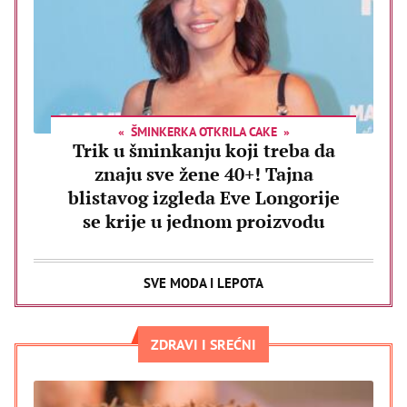
ŠMINKERKA OTKRILA CAKE
Trik u šminkanju koji treba da
znaju sve žene 40+! Tajna
blistavog izgleda Eve Longorije
se krije u jednom proizvodu
SVE MODA I LEPOTA
ZDRAVI I SREĆNI