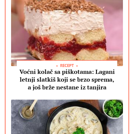
RECEPT
Voćni kolač sa piškotama: Lagani
letnji slatkiš koji se brzo sprema,
a još brže nestane iz tanjira