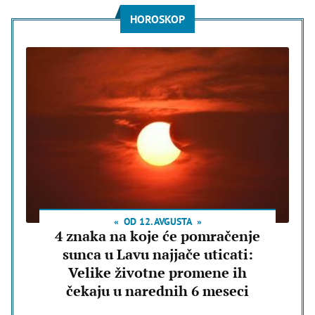
HOROSKOP
OD 12. AVGUSTA
4 znaka na koje će pomračenje
sunca u Lavu najjače uticati:
Velike životne promene ih
čekaju u narednih 6 meseci