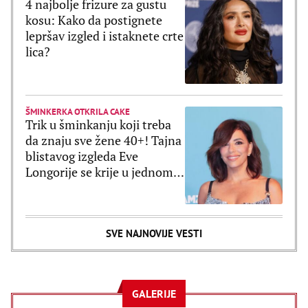
4 najbolje frizure za gustu
kosu: Kako da postignete
lepršav izgled i istaknete crte
lica?
ŠMINKERKA OTKRILA CAKE
Trik u šminkanju koji treba
da znaju sve žene 40+! Tajna
blistavog izgleda Eve
Longorije se krije u jednom
proizvodu
SVE NAJNOVIJE VESTI
GALERIJE