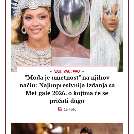
VAU, VAU, VAU
"Moda je umetnost" na njihov
način: Najimpresivnija izdanja sa
Met gale 2026. o kojima će se
pričati dugo
15 Foto