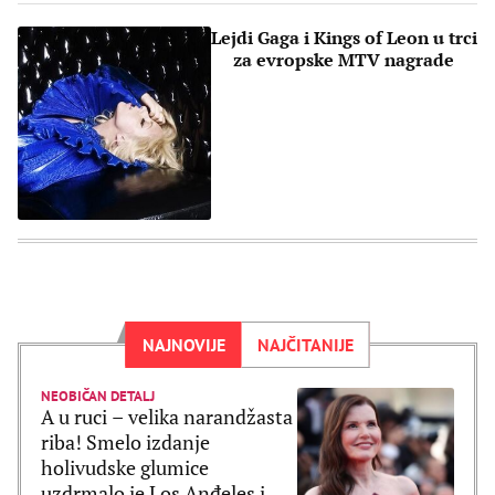
Lejdi Gaga i Kings of Leon u trci
za evropske MTV nagrade
NAJNOVIJE
NAJČITANIJE
NEOBIČAN DETALJ
A u ruci – velika narandžasta
riba! Smelo izdanje
holivudske glumice
uzdrmalo je Los Anđeles i