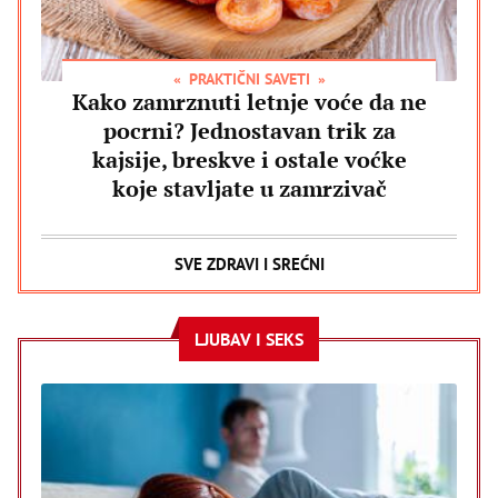
PRAKTIČNI SAVETI
Kako zamrznuti letnje voće da ne
pocrni? Jednostavan trik za
kajsije, breskve i ostale voćke
koje stavljate u zamrzivač
SVE ZDRAVI I SREĆNI
LJUBAV I SEKS