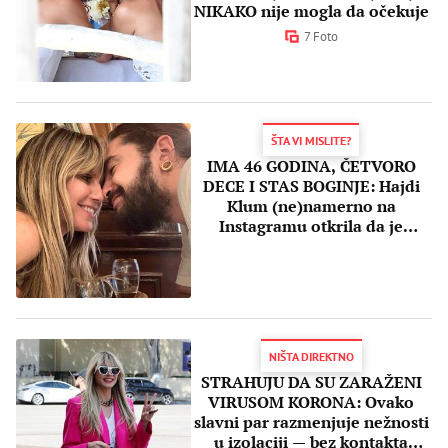
NIKAKO nije mogla da očekuje
7 Foto
ŠTA VI MISLITE?
IMA 46 GODINA, ČETVORO
DECE I STAS BOGINJE: Hajdi
Klum (ne)namerno na
Instagramu otkrila da je
ponovo u drugom stanju?!
NIŠTA DIREKTNO
STRAHUJU DA SU ZARAŽENI
VIRUSOM KORONA: Ovako
slavni par razmenjuje nežnosti
u izolaciji — bez kontakta