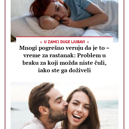
U ZAMCI DUGE LJUBAVI
Mnogi pogrešno veruju da je to –
vreme za rastanak: Problem u
braku za koji možda niste čuli,
iako ste ga doživeli