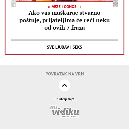
VEZE I ODNOSI
Ako vas muškarac stvarno
poštuje, prijateljima će reći neku
od ovih 7 fraza
SVE LJUBAV I SEKS
POVRATAK NA VRH
Prijatelji sajta