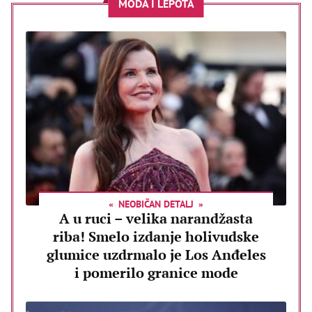
MODA I LEPOTA
NEOBIČAN DETALJ
A u ruci – velika narandžasta
riba! Smelo izdanje holivudske
glumice uzdrmalo je Los Anđeles
i pomerilo granice mode