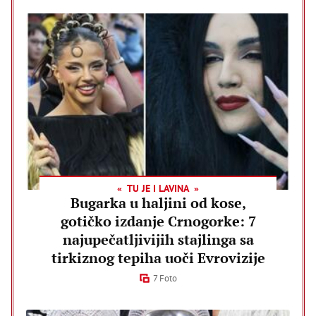
TU JE I LAVINA
Bugarka u haljini od kose,
gotičko izdanje Crnogorke: 7
najupečatljivijih stajlinga sa
tirkiznog tepiha uoči Evrovizije
7 Foto