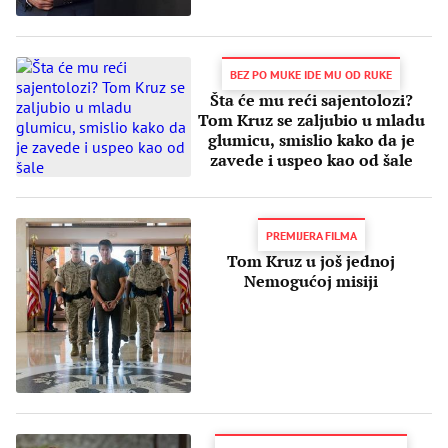
BEZ PO MUKE IDE MU OD RUKE
Šta će mu reći sajentolozi?
Tom Kruz se zaljubio u mladu
glumicu, smislio kako da je
zavede i uspeo kao od šale
PREMIJERA FILMA
Tom Kruz u još jednoj
Nemogućoj misiji