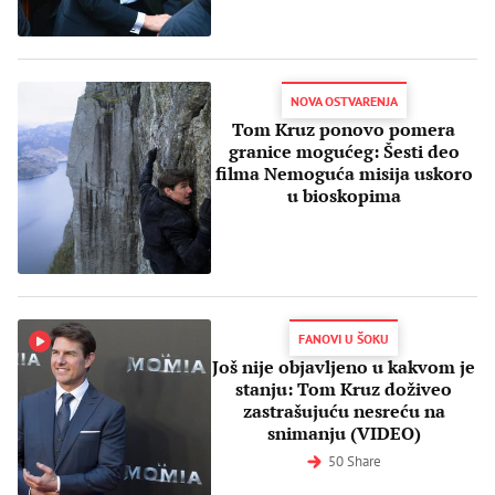
NOVA OSTVARENJA
Tom Kruz ponovo pomera
granice mogućeg: Šesti deo
filma Nemoguća misija uskoro
u bioskopima
FANOVI U ŠOKU
Još nije objavljeno u kakvom je
stanju: Tom Kruz doživeo
zastrašujuću nesreću na
snimanju (VIDEO)
50 Share