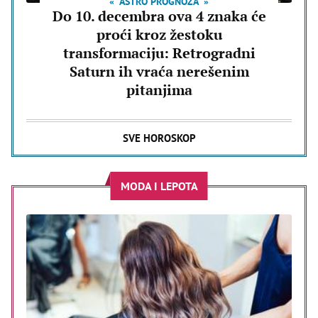
ASTRO PROGNOZA
Do 10. decembra ova 4 znaka će
proći kroz žestoku
transformaciju: Retrogradni
Saturn ih vraća nerešenim
pitanjima
SVE HOROSKOP
MODA I LEPOTA