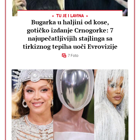
TU JE I LAVINA
Bugarka u haljini od kose,
gotičko izdanje Crnogorke: 7
najupečatljivijih stajlinga sa
tirkiznog tepiha uoči Evrovizije
7 Foto