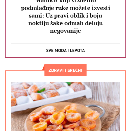
Manikir koji vizuelno
podmlađuje ruke možete izvesti
sami: Uz pravi oblik i boju
noktiju šake odmah deluju
negovanije
SVE MODA I LEPOTA
ZDRAVI I SREĆNI