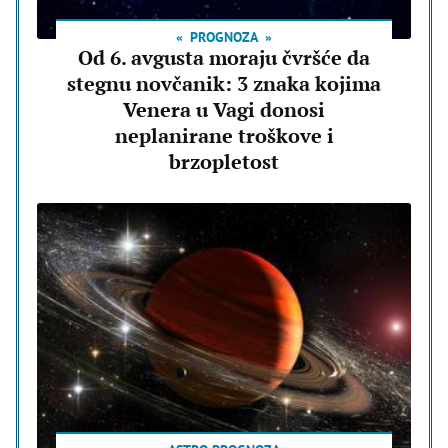
PROGNOZA
Od 6. avgusta moraju čvršće da
stegnu novčanik: 3 znaka kojima
Venera u Vagi donosi
neplanirane troškove i
brzopletost