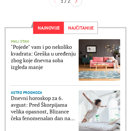
1 / 2
NAJNOVIJE
NAJČITANIJE
MALI STAN
"Pojede" vam i po nekoliko
kvadrata: Greška u uređenju
zbog koje dnevna soba
izgleda manje
ASTRO PROGNOZA
Dnevni horoskop za 6.
avgust: Pred Škorpijama
velika opasnost, Blizance
čeka fenomenalan dan na
svim poljima