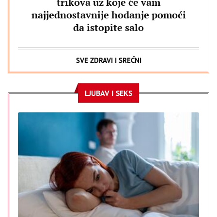
trikova uz koje će vam
najjednostavnije hodanje pomoći
da istopite salo
SVE ZDRAVI I SREĆNI
LJUBAV I SEKS