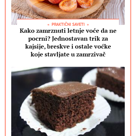
PRAKTIČNI SAVETI
Kako zamrznuti letnje voće da ne
pocrni? Jednostavan trik za
kajsije, breskve i ostale voćke
koje stavljate u zamrzivač