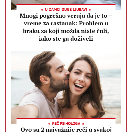
U ZAMCI DUGE LJUBAVI
Mnogi pogrešno veruju da je to –
vreme za rastanak: Problem u
braku za koji možda niste čuli,
iako ste ga doživeli
REČ PSIHOLOGA
Ovo su 2 najvažnije reči u svakoj