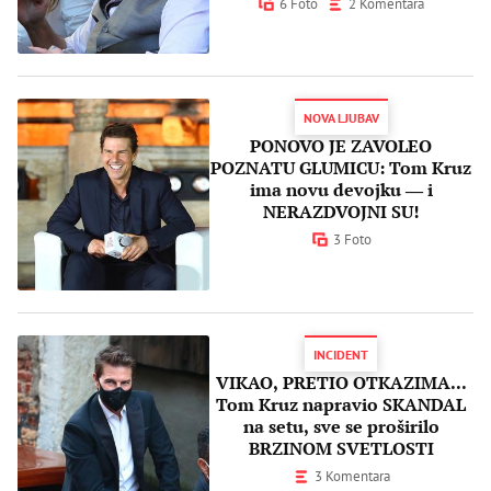
6 Foto
2 Komentara
NOVA LJUBAV
PONOVO JE ZAVOLEO
POZNATU GLUMICU: Tom Kruz
ima novu devojku ― i
NERAZDVOJNI SU!
3 Foto
INCIDENT
VIKAO, PRETIO OTKAZIMA...
Tom Kruz napravio SKANDAL
na setu, sve se proširilo
BRZINOM SVETLOSTI
3 Komentara