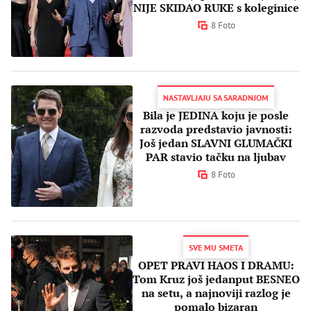
NIJE SKIDAO RUKE s koleginice
8 Foto
NASTAVLJAJU SA SARADNJOM
Bila je JEDINA koju je posle
razvoda predstavio javnosti:
Još jedan SLAVNI GLUMAČKI
PAR stavio tačku na ljubav
8 Foto
SVE MU SMETA
OPET PRAVI HAOS I DRAMU:
Tom Kruz još jedanput BESNEO
na setu, a najnoviji razlog je
pomalo bizaran