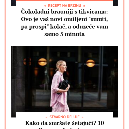
RECEPT NA BRZINU
Čokoladni brauniji s tikvicama:
Ovo je vaš novi omiljeni "smuti,
pa prospi" kolač, a oduzeće vam
samo 5 minuta
STVARNO DELUJE
Kako da smršate šetajući? 10