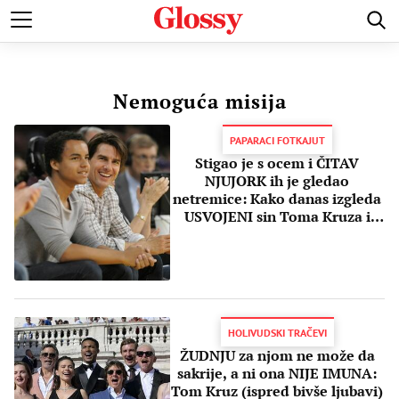
POZNATI
MODA I LEPOTA
ZDRAVI I SREĆNI
LJUBAV 
Nemoguća misija
PAPARACI FOTKAJUT
Stigao je s ocem i ČITAV
NJUJORK ih je gledao
netremice: Kako danas izgleda
USVOJENI sin Toma Kruza i
Nikol Kidman?
HOLIVUDSKI TRAČEVI
ŽUDNJU za njom ne može da
sakrije, a ni ona NIJE IMUNA:
Tom Kruz (ispred bivše ljubavi)