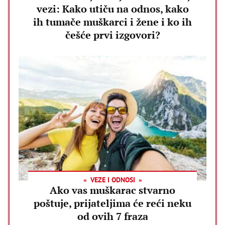
vezi: Kako utiču na odnos, kako
ih tumače muškarci i žene i ko ih
češće prvi izgovori?
VEZE I ODNOSI
Ako vas muškarac stvarno
poštuje, prijateljima će reći neku
od ovih 7 fraza