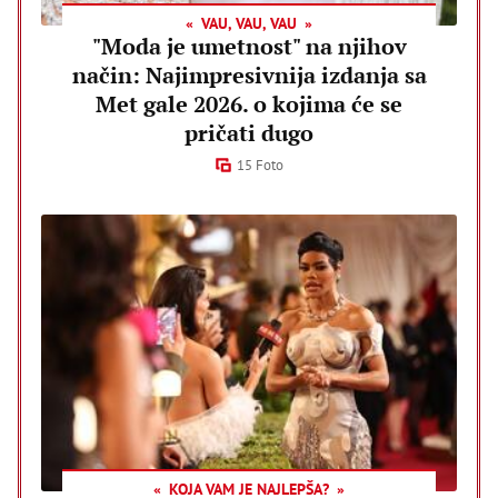
VAU, VAU, VAU
"Moda je umetnost" na njihov
način: Najimpresivnija izdanja sa
Met gale 2026. o kojima će se
pričati dugo
15 Foto
KOJA VAM JE NAJLEPŠA?