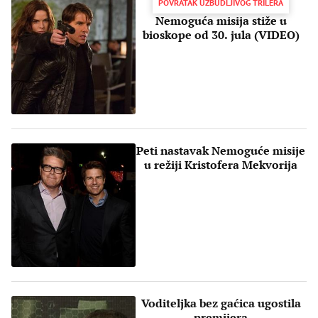
POVRATAK UZBUDLJIVOG TRILERA
Nemoguća misija stiže u
bioskope od 30. jula (VIDEO)
Peti nastavak Nemoguće misije
u režiji Kristofera Mekvorija
Voditeljka bez gaćica ugostila
premijera