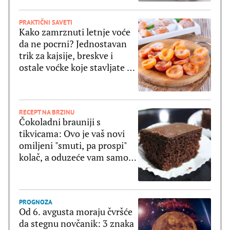
PRAKTIČNI SAVETI
Kako zamrznuti letnje voće
da ne pocrni? Jednostavan
trik za kajsije, breskve i
ostale voćke koje stavljate u
zamrzivač
RECEPT NA BRZINU
Čokoladni brauniji s
tikvicama: Ovo je vaš novi
omiljeni "smuti, pa prospi"
kolač, a oduzeće vam samo 5
minuta
PROGNOZA
Od 6. avgusta moraju čvršće
da stegnu novčanik: 3 znaka