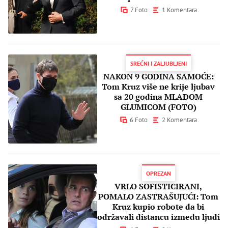
7 Foto
1 Komentara
SREĆNI I ZALJUBLJENI
NAKON 9 GODINA SAMOĆE:
Tom Kruz više ne krije ljubav
sa 20 godina MLAĐOM
GLUMICOM (FOTO)
6 Foto
2 Komentara
OPREZAN
VRLO SOFISTICIRANI,
POMALO ZASTRAŠUJUĆI: Tom
Kruz kupio robote da bi
održavali distancu između ljudi