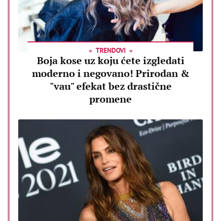
TRENDOVI
Boja kose uz koju ćete izgledati
moderno i negovano! Prirodan &
"vau" efekat bez drastične
promene