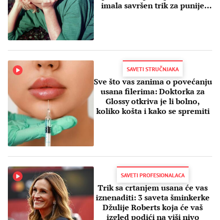
imala savršen trik za punije
usne
SAVETI STRUČNJAKA
Sve što vas zanima o povećanju
usana filerima: Doktorka za
Glossy otkriva je li bolno,
koliko košta i kako se spremiti
SAVETI PROFESIONALACA
Trik sa crtanjem usana će vas
iznenaditi: 3 saveta šminkerke
Džulije Roberts koja će vaš
izgled podići na viši nivo