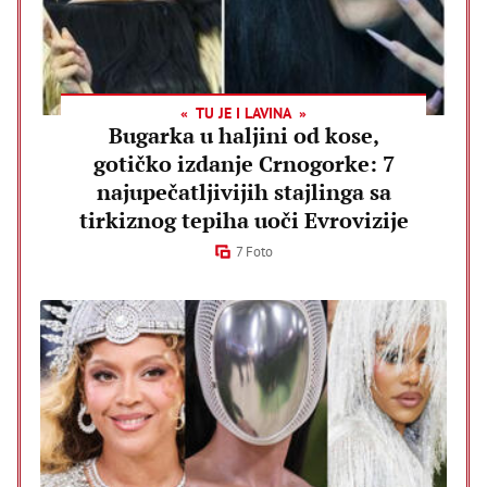
TU JE I LAVINA
Bugarka u haljini od kose,
gotičko izdanje Crnogorke: 7
najupečatljivijih stajlinga sa
tirkiznog tepiha uoči Evrovizije
7 Foto