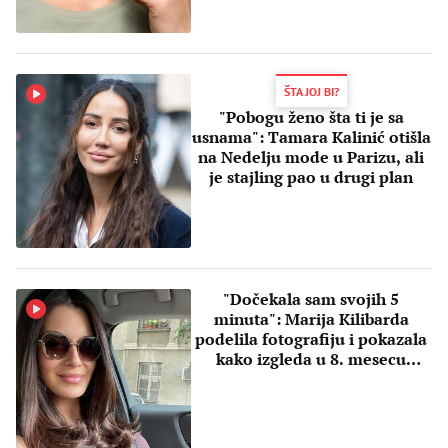
ŠTA JOJ BI?
"Pobogu ženo šta ti je sa
usnama": Tamara Kalinić otišla
na Nedelju mode u Parizu, ali
je stajling pao u drugi plan
"Dočekala sam svojih 5
minuta": Marija Kilibarda
podelila fotografiju i pokazala
kako izgleda u 8. mesecu
trudnoće