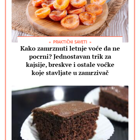
PRAKTIČNI SAVETI
Kako zamrznuti letnje voće da ne
pocrni? Jednostavan trik za
kajsije, breskve i ostale voćke
koje stavljate u zamrzivač