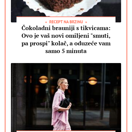
RECEPT NA BRZINU
Čokoladni brauniji s tikvicama:
Ovo je vaš novi omiljeni "smuti,
pa prospi" kolač, a oduzeće vam
samo 5 minuta