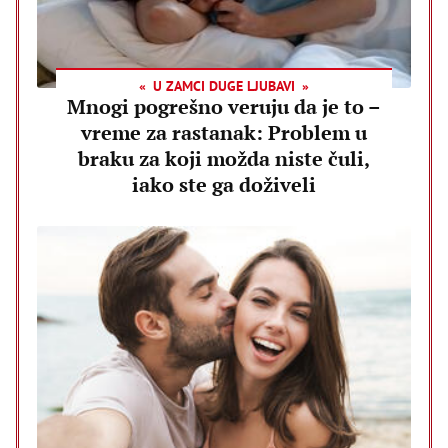
U ZAMCI DUGE LJUBAVI
Mnogi pogrešno veruju da je to –
vreme za rastanak: Problem u
braku za koji možda niste čuli,
iako ste ga doživeli