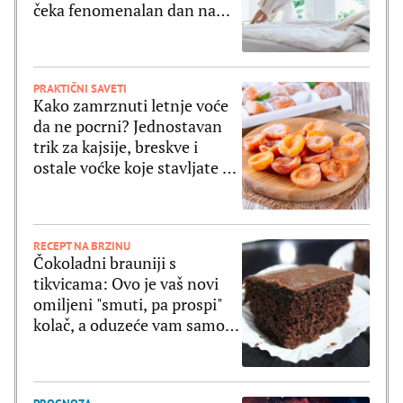
čeka fenomenalan dan na
svim poljima
PRAKTIČNI SAVETI
Kako zamrznuti letnje voće
da ne pocrni? Jednostavan
trik za kajsije, breskve i
ostale voćke koje stavljate u
zamrzivač
RECEPT NA BRZINU
Čokoladni brauniji s
tikvicama: Ovo je vaš novi
omiljeni "smuti, pa prospi"
kolač, a oduzeće vam samo 5
minuta