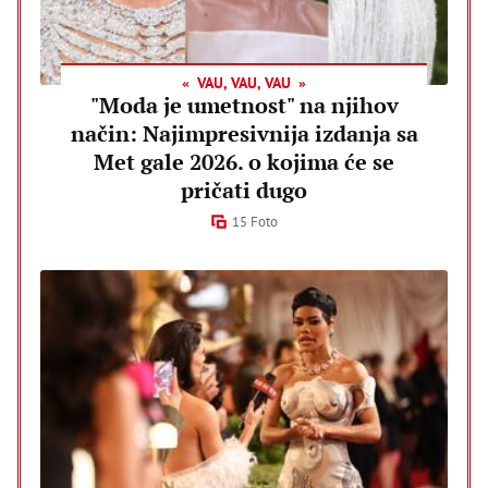
VAU, VAU, VAU
"Moda je umetnost" na njihov
način: Najimpresivnija izdanja sa
Met gale 2026. o kojima će se
pričati dugo
15 Foto