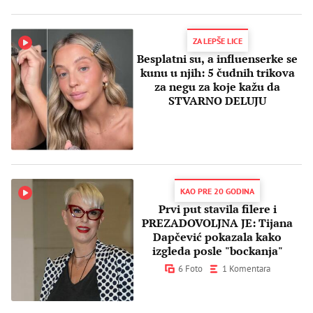
ZA LEPŠE LICE
Besplatni su, a influenserke se
kunu u njih: 5 čudnih trikova
za negu za koje kažu da
STVARNO DELUJU
KAO PRE 20 GODINA
Prvi put stavila filere i
PREZADOVOLJNA JE: Tijana
Dapčević pokazala kako
izgleda posle "bockanja"
6 Foto
1 Komentara