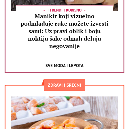
I TRENDI I KORISNO
Manikir koji vizuelno
podmlađuje ruke možete izvesti
sami: Uz pravi oblik i boju
noktiju šake odmah deluju
negovanije
SVE MODA I LEPOTA
ZDRAVI I SREĆNI