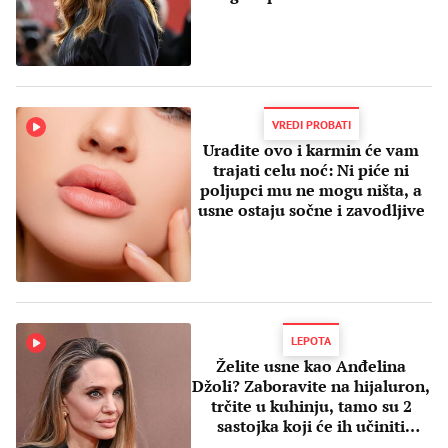
VREDI PROBATI
Uradite ovo i karmin će vam
trajati celu noć: Ni piće ni
poljupci mu ne mogu ništa, a
usne ostaju sočne i zavodljive
LEPOTA
Želite usne kao Anđelina
Džoli? Zaboravite na hijaluron,
trčite u kuhinju, tamo su 2
sastojka koji će ih učiniti
punijim