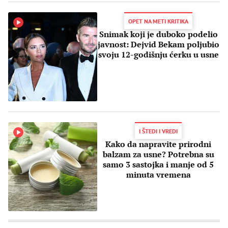
OPET NA METI KRITIKA
Snimak koji je duboko podelio
javnost: Dejvid Bekam poljubio
svoju 12-godišnju ćerku u usne
I ŠTEDI I VREDI
Kako da napravite prirodni
balzam za usne? Potrebna su
samo 3 sastojka i manje od 5
minuta vremena