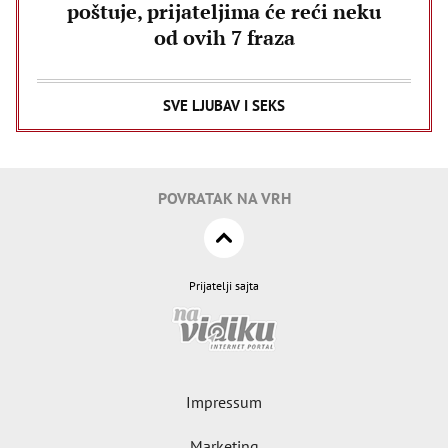
poštuje, prijateljima će reći neku
od ovih 7 fraza
SVE LJUBAV I SEKS
POVRATAK NA VRH
Prijatelji sajta
Impressum
Marketing