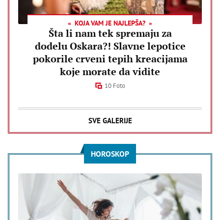
KOJA VAM JE NAJLEPŠA?
Šta li nam tek spremaju za
dodelu Oskara?! Slavne lepotice
pokorile crveni tepih kreacijama
koje morate da vidite
10 Foto
SVE GALERIJE
HOROSKOP