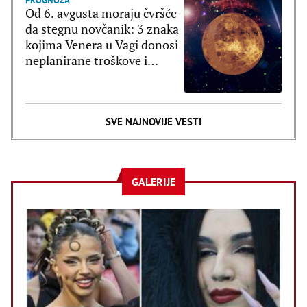
PROGNOZA
Od 6. avgusta moraju čvršće
da stegnu novčanik: 3 znaka
kojima Venera u Vagi donosi
neplanirane troškove i
brzopletost
SVE NAJNOVIJE VESTI
GALERIJE