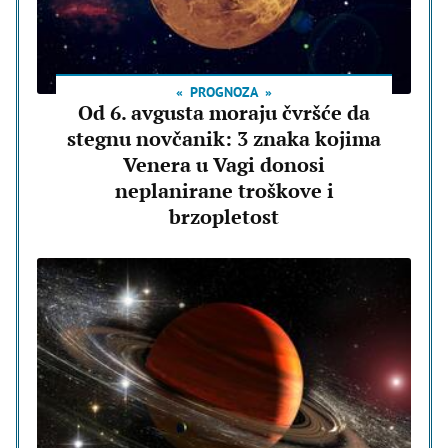
PROGNOZA
Od 6. avgusta moraju čvršće da
stegnu novčanik: 3 znaka kojima
Venera u Vagi donosi
neplanirane troškove i
brzopletost