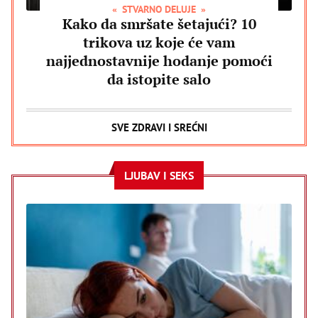
STVARNO DELUJE
Kako da smršate šetajući? 10
trikova uz koje će vam
najjednostavnije hodanje pomoći
da istopite salo
SVE ZDRAVI I SREĆNI
LJUBAV I SEKS