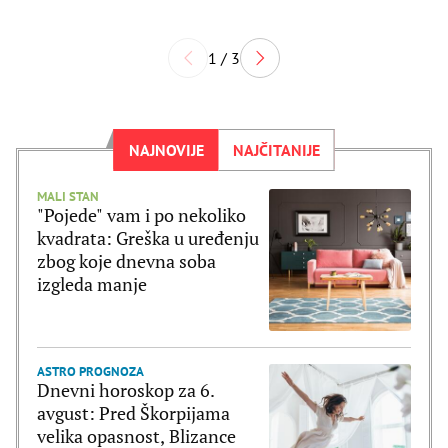
1 / 3
NAJNOVIJE
NAJČITANIJE
MALI STAN
"Pojede" vam i po nekoliko
kvadrata: Greška u uređenju
zbog koje dnevna soba
izgleda manje
ASTRO PROGNOZA
Dnevni horoskop za 6.
avgust: Pred Škorpijama
velika opasnost, Blizance