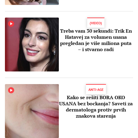
(VIDEO)
Treba vam 30 sekundi: Trik En
Hatavej za volumen usana
pregledan je više miliona puta
– i stvarno radi
ANTI-AGE
Kako se rešiti BORA OKO
USANA bez bockanja? Saveti za
dermatologa protiv prvih
znakova starenja