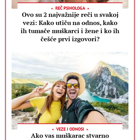
REČ PSIHOLOGA
Ovo su 2 najvažnije reči u svakoj
vezi: Kako utiču na odnos, kako
ih tumače muškarci i žene i ko ih
češće prvi izgovori?
VEZE I ODNOSI
Ako vas muškarac stvarno