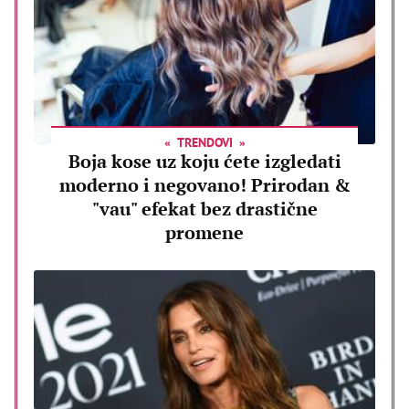
TRENDOVI
Boja kose uz koju ćete izgledati
moderno i negovano! Prirodan &
"vau" efekat bez drastične
promene