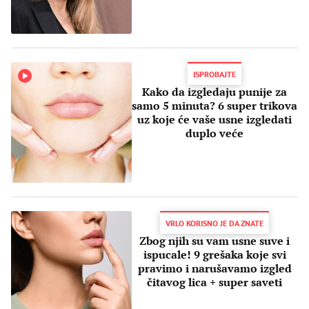
ISPROBAJTE
Kako da izgledaju punije za
samo 5 minuta? 6 super trikova
uz koje će vaše usne izgledati
duplo veće
VRLO KORISNO JE DA ZNATE
Zbog njih su vam usne suve i
ispucale! 9 grešaka koje svi
pravimo i narušavamo izgled
čitavog lica + super saveti