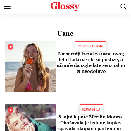
POZNATI
MODA I LEPOTA
ZDRAVI I SREĆNI
LJUBAV 
Usne
"POPSICLE" USNE
Najsočniji trend za usne ovog
leta! Lako se i brzo postiže, a
učiniće da izgledate senzualno
& neodoljivo
IKONA STILA
8 tajni lepote Merilin Monro!
Obožavala je ledene kupke,
spavala okupana parfemom i