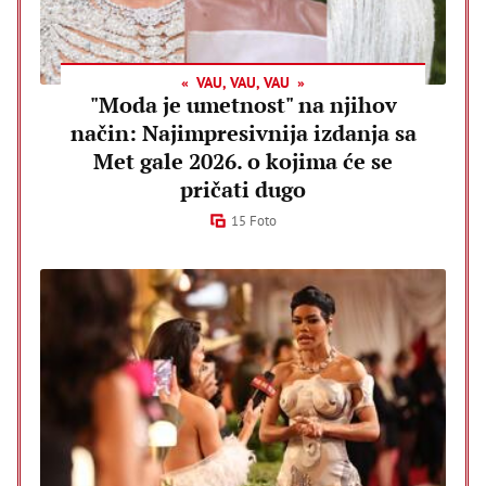
VAU, VAU, VAU
"Moda je umetnost" na njihov
način: Najimpresivnija izdanja sa
Met gale 2026. o kojima će se
pričati dugo
15 Foto