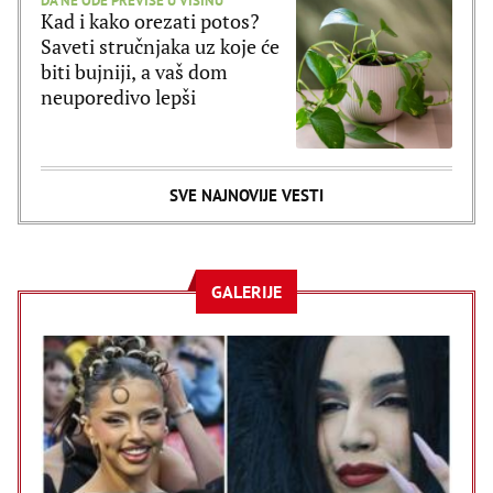
DA NE ODE PREVIŠE U VISINU
Kad i kako orezati potos?
Saveti stručnjaka uz koje će
biti bujniji, a vaš dom
neuporedivo lepši
SVE NAJNOVIJE VESTI
GALERIJE