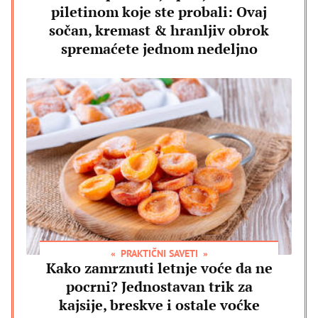
piletinom koje ste probali: Ovaj
sočan, kremast & hranljiv obrok
spremaćete jednom nedeljno
PRAKTIČNI SAVETI
Kako zamrznuti letnje voće da ne
pocrni? Jednostavan trik za
kajsije, breskve i ostale voćke