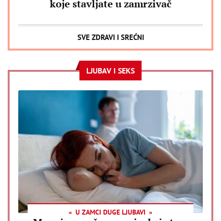
koje stavljate u zamrzivač
SVE ZDRAVI I SREĆNI
LJUBAV I SEKS
U ZAMCI DUGE LJUBAVI