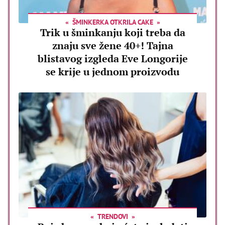
ŠMINKERKA OTKRILA CAKE
Trik u šminkanju koji treba da
znaju sve žene 40+! Tajna
blistavog izgleda Eve Longorije
se krije u jednom proizvodu
TRENDOVI