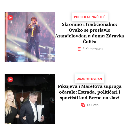
PODELILA UNA ČOLIĆ
Skromno i tradicionalno:
Ovako se proslavio
Aranđelovdan u domu Zdravka
Čolića
5 Komentara
ARANĐELOVDAN
Piksijeva i Maretova supruga
očarale: Estrada, političari i
sportisti kod Brene na slavi
14 Foto