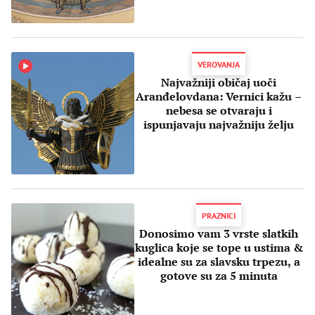
VEROVANJA
Najvažniji običaj uoči
Aranđelovdana: Vernici kažu –
nebesa se otvaraju i
ispunjavaju najvažniju želju
PRAZNICI
Donosimo vam 3 vrste slatkih
kuglica koje se tope u ustima &
idealne su za slavsku trpezu, a
gotove su za 5 minuta