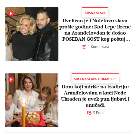
KRSNA SLAVA
Uveličao je i Noletovu slavu
prošle godine: Kod Lepe Brene
na Aranđelovdan je došao
POSEBAN GOST kog poštuje
cela Srbija
1 Komentara
SREĆNA SLAVA, DOMAĆICE!
Dom koji miriše na tradiciju:
Aranđelovdan u kući Nede
Ukraden je uvek pun ljubavi i
unučadi
5 Foto