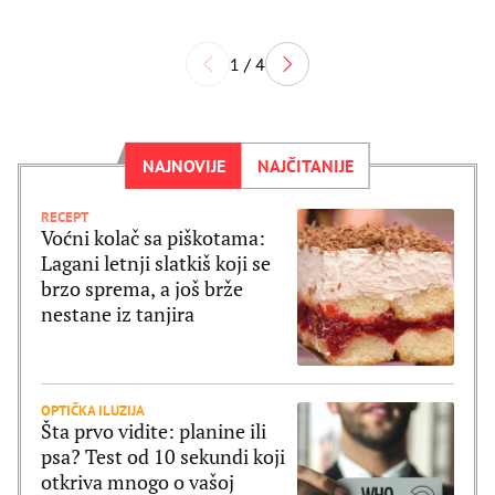
1 / 4
NAJNOVIJE
NAJČITANIJE
RECEPT
Voćni kolač sa piškotama:
Lagani letnji slatkiš koji se
brzo sprema, a još brže
nestane iz tanjira
OPTIČKA ILUZIJA
Šta prvo vidite: planine ili
psa? Test od 10 sekundi koji
otkriva mnogo o vašoj