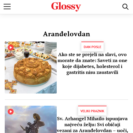
POZNATI
MODA I LEPOTA
ZDRAVI I SREĆNI
LJUBAV 
Aranđelovdan
DAN POSLE
Ako ste se prejeli na slavi, ovo
morate da znate: Saveti za one
koje dijabetes, holesterol i
gastritis nisu zaustavili
VELIKI PRAZNIK
Sv. Arhangel Mihailo ispunjava
najveću želju: Svi običaji
vezani za Aranđelovdan – uoči,