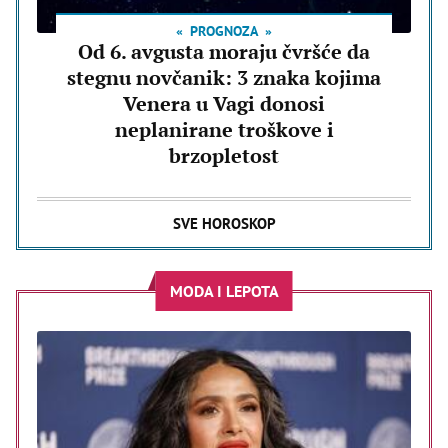
PROGNOZA
Od 6. avgusta moraju čvršće da
stegnu novčanik: 3 znaka kojima
Venera u Vagi donosi
neplanirane troškove i
brzopletost
SVE HOROSKOP
MODA I LEPOTA