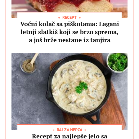
RECEPT
Voćni kolač sa piškotama: Lagani
letnji slatkiš koji se brzo sprema,
a još brže nestane iz tanjira
RAJ ZA NEPCA
Recept za najlepše jelo sa