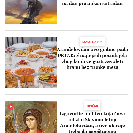
na dan praznika i sutradan
MAMI NA JOŠ
Aranđelovdan ove godine pada
PETAK: 5 najlepših posnih jela
zbog kojih će gosti zavoleti
hranu bez trunke mesa
OBIČAJI
Izgovorite molitvu koja čuva
od zla: Slavimo letnji
Aranđelovdan, a ove običaje
treba da ispoštujemo