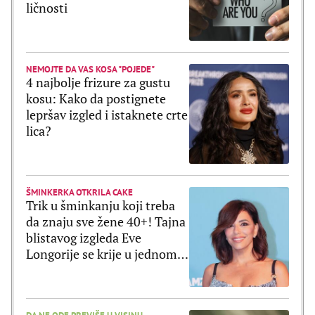
ličnosti
NEMOJTE DA VAS KOSA "POJEDE"
4 najbolje frizure za gustu
kosu: Kako da postignete
lepršav izgled i istaknete crte
lica?
ŠMINKERKA OTKRILA CAKE
Trik u šminkanju koji treba
da znaju sve žene 40+! Tajna
blistavog izgleda Eve
Longorije se krije u jednom
proizvodu