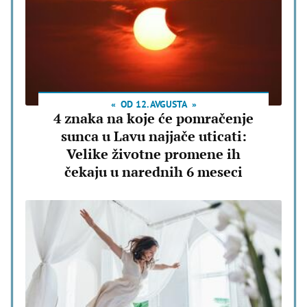
OD 12. AVGUSTA
4 znaka na koje će pomračenje
sunca u Lavu najjače uticati:
Velike životne promene ih
čekaju u narednih 6 meseci