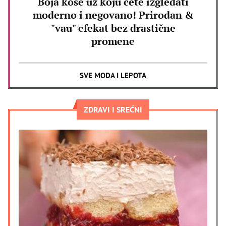
Boja kose uz koju ćete izgledati
moderno i negovano! Prirodan &
"vau" efekat bez drastične
promene
SVE MODA I LEPOTA
ZDRAVI I SREĆNI