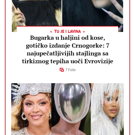
TU JE I LAVINA
Bugarka u haljini od kose,
gotičko izdanje Crnogorke: 7
najupečatljivijih stajlinga sa
tirkiznog tepiha uoči Evrovizije
7 Foto