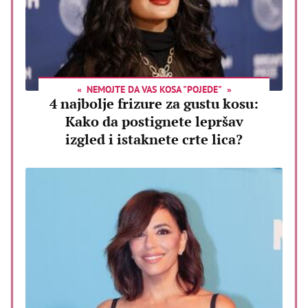
NEMOJTE DA VAS KOSA "POJEDE"
4 najbolje frizure za gustu kosu:
Kako da postignete lepršav
izgled i istaknete crte lica?