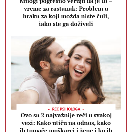
Mnogi pogrešno veruju da je to –
vreme za rastanak: Problem u
braku za koji možda niste čuli,
iako ste ga doživeli
REČ PSIHOLOGA
Ovo su 2 najvažnije reči u svakoj
vezi: Kako utiču na odnos, kako
ih tumače muškarci i žene i ko ih