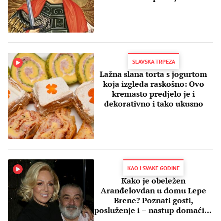
SLAVSKA TRPEZA
Lažna slana torta s jogurtom
koja izgleda raskošno: Ovo
kremasto predjelo je i
dekorativno i tako ukusno
KAO I SVAKE GODINE
Kako je obeležen
Aranđelovdan u domu Lepe
Brene? Poznati gosti,
posluženje i – nastup domaćice
i Aleksandre Prijović