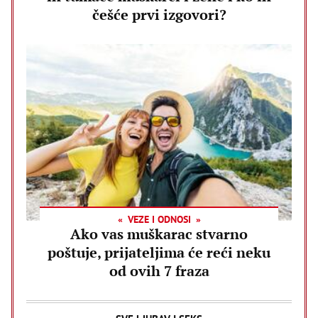
češće prvi izgovori?
VEZE I ODNOSI
Ako vas muškarac stvarno
poštuje, prijateljima će reći neku
od ovih 7 fraza