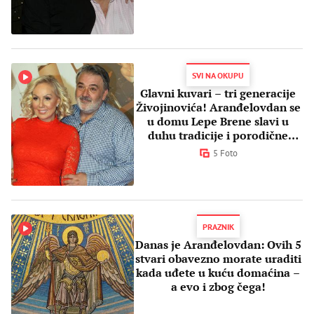
SVI NA OKUPU
Glavni kuvari – tri generacije
Živojinovića! Aranđelovdan se
u domu Lepe Brene slavi u
duhu tradicije i porodične
sloge
5 Foto
PRAZNIK
Danas je Aranđelovdan: Ovih 5
stvari obavezno morate uraditi
kada uđete u kuću domaćina –
a evo i zbog čega!