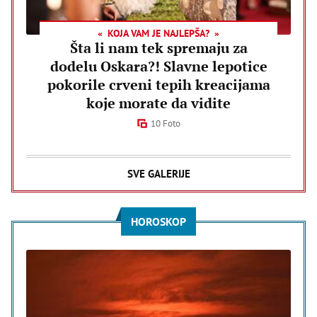
KOJA VAM JE NAJLEPŠA?
Šta li nam tek spremaju za
dodelu Oskara?! Slavne lepotice
pokorile crveni tepih kreacijama
koje morate da vidite
10 Foto
SVE GALERIJE
HOROSKOP