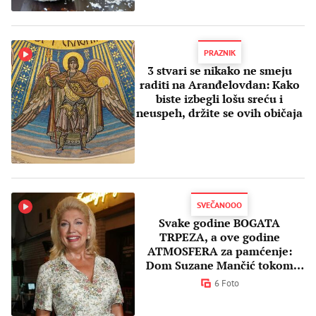
PRAZNIK
3 stvari se nikako ne smeju
raditi na Aranđelovdan: Kako
biste izbegli lošu sreću i
neuspeh, držite se ovih običaja
SVEČANOOO
Svake godine BOGATA
TRPEZA, a ove godine
ATMOSFERA za pamćenje:
Dom Suzane Mančić tokom
Aranđelovdana je bio
6 Foto
MAGIČAN