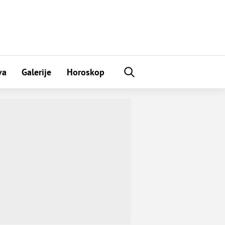
va
Galerije
Horoskop