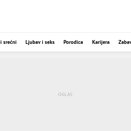
i srećni
Ljubav i seks
Porodica
Karijera
Zaba