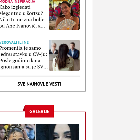
MODNA INSPIRACIJA
Kako izgledati
elegantno u šortsu?
Niko to ne zna bolje
od Ane Ivanović, a
ove kombinacije to
potvrđuju
VEROVALI ILI NE
Promenila je samo
jednu stavku u CV-ju:
Posle godinu dana
ignorisanja su je SVI
pozvali, a razlog je
poražavajući
SVE NAJNOVIJE VESTI
GALERIJE