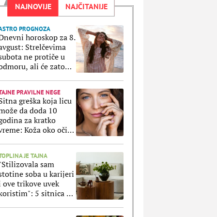
NAJNOVIJE
NAJČITANIJE
ASTRO PROGNOZA
Dnevni horoskop za 8.
avgust: Strelčevima
subota ne protiče u
odmoru, ali će zato
Ribe uživati u svakoj
sekundi
TAJNE PRAVILNE NEGE
Sitna greška koja licu
može da doda 10
godina za kratko
vreme: Koža oko očiju
ne prašta ako ovo
radite svaki dan
TOPLINA JE TAJNA
"Stilizovala sam
stotine soba u karijeri
i ove trikove uvek
koristim": 5 sitnica uz
koje svaki stan
izgleda luksuznije