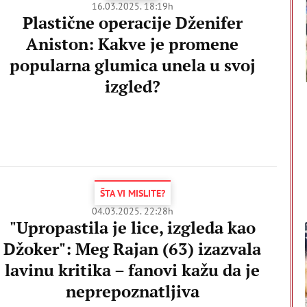
16.03.2025. 18:19h
Plastične operacije Dženifer
Aniston: Kakve je promene
popularna glumica unela u svoj
izgled?
ŠTA VI MISLITE?
04.03.2025. 22:28h
"Upropastila je lice, izgleda kao
Džoker": Meg Rajan (63) izazvala
lavinu kritika – fanovi kažu da je
neprepoznatljiva