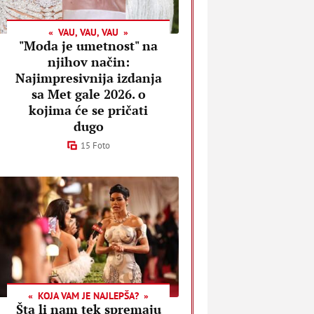
VAU, VAU, VAU
"Moda je umetnost" na
njihov način:
Najimpresivnija izdanja
sa Met gale 2026. o
kojima će se pričati
dugo
15 Foto
KOJA VAM JE NAJLEPŠA?
Šta li nam tek spremaju