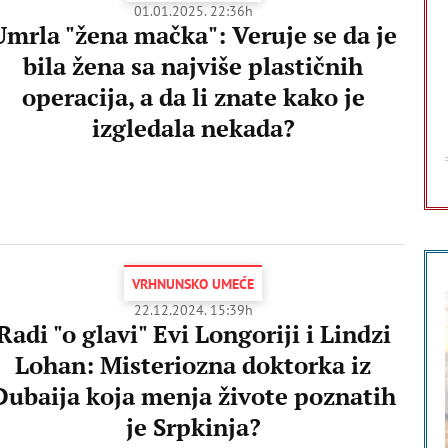
01.01.2025. 22:36h
Umrla "žena mačka": Veruje se da je
bila žena sa najviše plastičnih
operacija, a da li znate kako je
izgledala nekada?
VRHNUNSKO UMEĆE
22.12.2024. 15:39h
Radi "o glavi" Evi Longoriji i Lindzi
Lohan: Misteriozna doktorka iz
Dubaija koja menja živote poznatih
je Srpkinja?