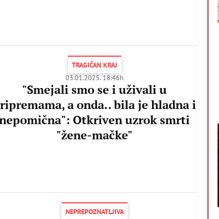
TRAGIČAN KRAJ
03.01.2025. 18:46h
"Smejali smo se i uživali u
ripremama, a onda.. bila je hladna i
nepomična": Otkriven uzrok smrti
"žene-mačke"
NEPREPOZNATLJIVA