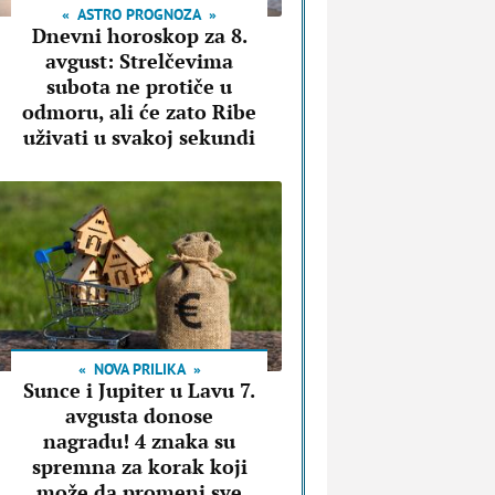
ASTRO PROGNOZA
Dnevni horoskop za 8.
avgust: Strelčevima
subota ne protiče u
odmoru, ali će zato Ribe
uživati u svakoj sekundi
NOVA PRILIKA
Sunce i Jupiter u Lavu 7.
avgusta donose
nagradu! 4 znaka su
spremna za korak koji
može da promeni sve