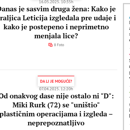
16.05.2025. 10:35h
anas je sasvim druga žena: Kako je
raljica Leticija izgledala pre udaje i
kako je postepeno i neprimetno
menjala lice?
8 Foto
DA LI JE MOGUĆE?
07.04.2025. 12:20h
Od onakvog dase nije ostalo ni "D":
Miki Rurk (72) se "uništio"
plastičnim operacijama i izgleda –
neprepoznatljivo