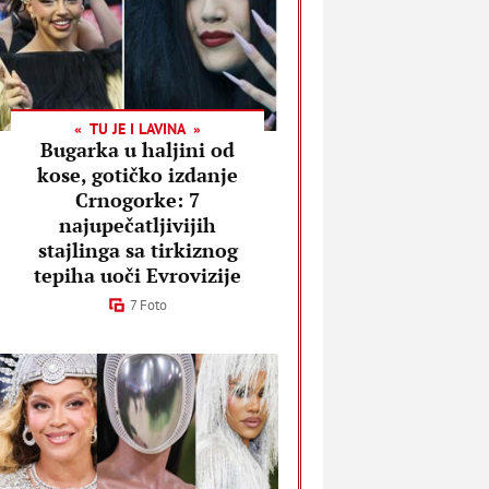
TU JE I LAVINA
Bugarka u haljini od
kose, gotičko izdanje
Crnogorke: 7
najupečatljivijih
stajlinga sa tirkiznog
tepiha uoči Evrovizije
7 Foto