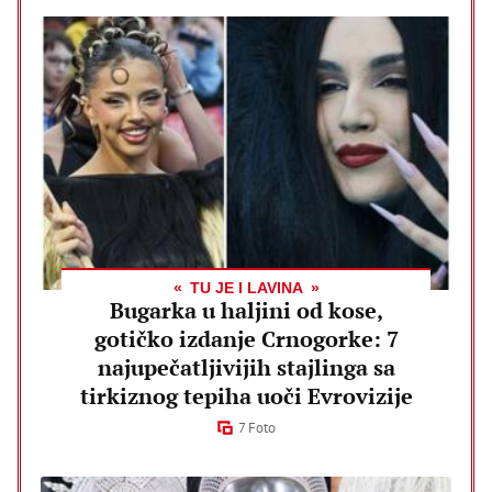
TU JE I LAVINA
Bugarka u haljini od kose,
gotičko izdanje Crnogorke: 7
najupečatljivijih stajlinga sa
tirkiznog tepiha uoči Evrovizije
7 Foto