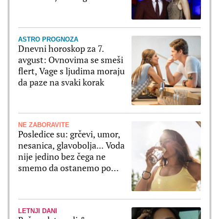
bajkovito slavlje
ASTRO PROGNOZA
Dnevni horoskop za 7.
avgust: Ovnovima se smeši
flert, Vage s ljudima moraju
da paze na svaki korak
NE ZABORAVITE
Posledice su: grčevi, umor,
nesanica, glavobolja... Voda
nije jedino bez čega ne
smemo da ostanemo po
velikim vrućinama
LETNJI DANI