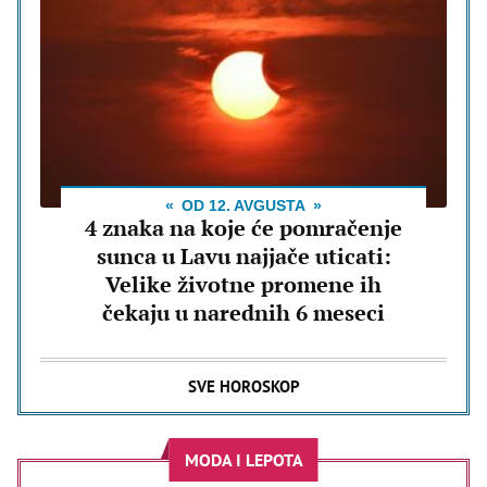
OD 12. AVGUSTA
4 znaka na koje će pomračenje
sunca u Lavu najjače uticati:
Velike životne promene ih
čekaju u narednih 6 meseci
SVE HOROSKOP
MODA I LEPOTA