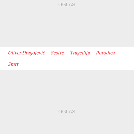
Oliver Dragojević
Sestre
Tragedija
Porodica
Smrt