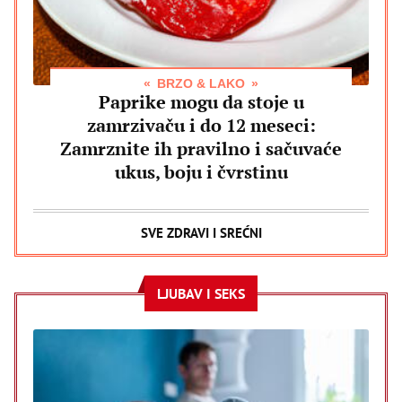
BRZO & LAKO
Paprike mogu da stoje u
zamrzivaču i do 12 meseci:
Zamrznite ih pravilno i sačuvaće
ukus, boju i čvrstinu
SVE ZDRAVI I SREĆNI
LJUBAV I SEKS