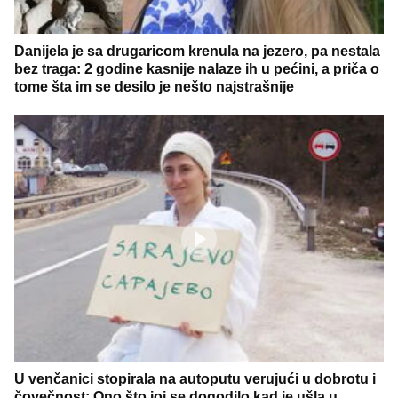
Danijela je sa drugaricom krenula na jezero, pa nestala
bez traga: 2 godine kasnije nalaze ih u pećini, a priča o
tome šta im se desilo je nešto najstrašnije
U venčanici stopirala na autoputu verujući u dobrotu i
čovečnost: Ono što joj se dogodilo kad je ušla u