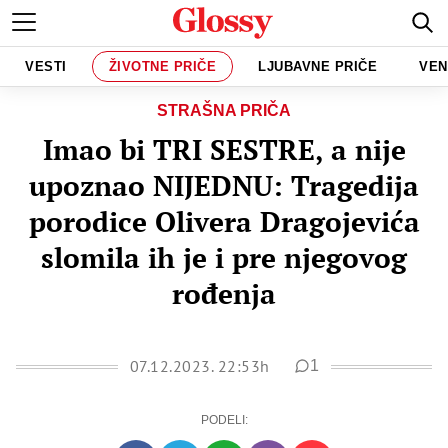
VESTI
ŽIVOTNE PRIČE
LJUBAVNE PRIČE
VEN
STRAŠNA PRIČA
Imao bi TRI SESTRE, a nije
upoznao NIJEDNU: Tragedija
porodice Olivera Dragojevića
slomila ih je i pre njegovog
rođenja
07.12.2023. 22:53h
1
PODELI: