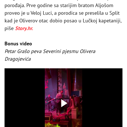
porođaja. Prve godine sa starijim bratom Aljošom
proveo je u Veloj Luci, a porodica se preselila u Split
kad je Oliverov otac dobio posao u Lučkoj kapetaniji,
piše
Story.hr.
Bonus video
Petar Grašo peva Severini pjesmu Olivera
Dragojevića