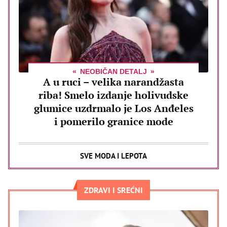
NEOBIČAN DETALJ
A u ruci – velika narandžasta
riba! Smelo izdanje holivudske
glumice uzdrmalo je Los Anđeles
i pomerilo granice mode
SVE MODA I LEPOTA
ZDRAVI I SREĆNI