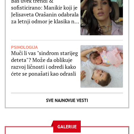
Baš uvek trendi &
sofisticirano: Manikir koji je
Jelisaveta Orašanin odabrala
za letnji odmor je klasika na
delu
PSIHOLOGIJA
Muči li vas "sindrom starijeg
deteta"? Može da oblikuje
razvoj ličnosti i odredi kako
ćete se ponašati kao odrasli
SVE NAJNOVIJE VESTI
GALERIJE