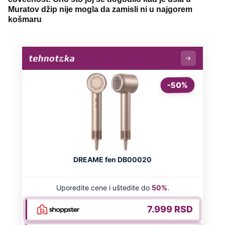
Muratov džip nije mogla da zamisli ni u najgorem
košmaru