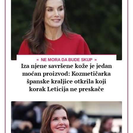
NE MORA DA BUDE SKUP
Iza njene savršene kože je jedan
moćan proizvod: Kozmetičarka
španske kraljice otkrila koji
korak Leticija ne preskače