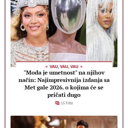
VAU, VAU, VAU
"Moda je umetnost" na njihov
način: Najimpresivnija izdanja sa
Met gale 2026. o kojima će se
pričati dugo
15 Foto