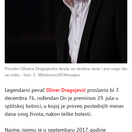
Porodici Olivera Dragojevića desila se strašna stvar i pre nego što
se rodio
foto: Z. Milutinovic/ATAImages
Legendarni pevač
Oliver Dragojević
proslavio bi 7.
decembra 76. rođendan On je preminuo 29. jula u
splitskoj bolnici, u kojoj je proveo poslednjih mesec
dana svog života, nakon teške bolesti.
Naime, njemu je u septembaru 2017. godine