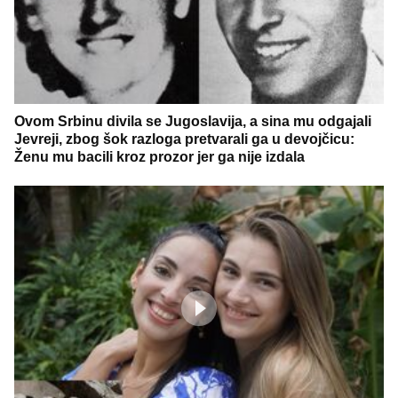
Ovom Srbinu divila se Jugoslavija, a sina mu odgajali
Jevreji, zbog šok razloga pretvarali ga u devojčicu:
Ženu mu bacili kroz prozor jer ga nije izdala