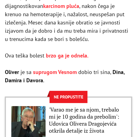
dijagnostikovan
karcinom pluća
, nakon čega je
krenuo na hemoterapije i, nažalost, neuspešan put
izlečenja. Mesec dana kasnije obratio se javnosti
izjavom da je dobro i da mu treba mira i privatnosti
u trenucima kada se bori s bolešću.
Ova teška bolest
brzo ga je odnela.
Oliver
je sa
suprugom Vesnom
dobio tri sina,
Dina,
Damira i Davora
.
NE PROPUSTITE
'Varao me je sa njom, trebalo
mi je 10 godina da prebolim':
Udovica Olivera Dragojevića
otkrila detalje iz života