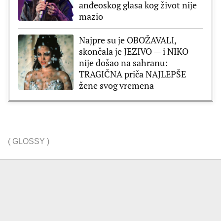
anđeoskog glasa kog život nije
mazio
Najpre su je OBOŽAVALI,
skončala je JEZIVO — i NIKO
nije došao na sahranu:
TRAGIČNA priča NAJLEPŠE
žene svog vremena
(
GLOSSY
)