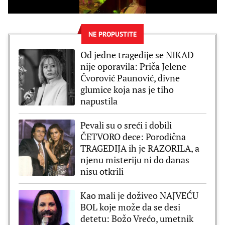
NE PROPUSTITE
Od jedne tragedije se NIKAD
nije oporavila: Priča Jelene
Čvorović Paunović, divne
glumice koja nas je tiho
napustila
Pevali su o sreći i dobili
ČETVORO dece: Porodična
TRAGEDIJA ih je RAZORILA, a
njenu misteriju ni do danas
nisu otkrili
Kao mali je doživeo NAJVEĆU
BOL koje može da se desi
detetu: Božo Vrećo, umetnik