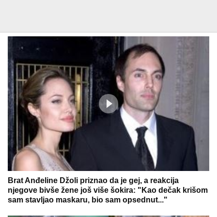
Brat Anđeline Džoli priznao da je gej, a reakcija
njegove bivše žene još više šokira: "Kao dečak krišom
sam stavljao maskaru, bio sam opsednut..."