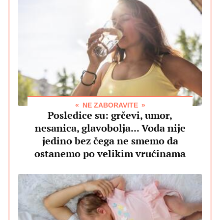
NE ZABORAVITE
Posledice su: grčevi, umor,
nesanica, glavobolja... Voda nije
jedino bez čega ne smemo da
ostanemo po velikim vrućinama