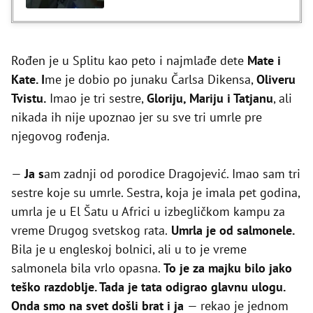
Rođen je u Splitu kao peto i najmlađe dete
Mate i
Kate. I
me je dobio po junaku Čarlsa Dikensa,
Oliveru
Tvistu.
Imao je tri sestre,
Gloriju, Mariju i Tatjanu
, ali
nikada ih nije upoznao jer su sve tri umrle pre
njegovog rođenja.
—
Ja s
am zadnji od porodice Dragojević. Imao sam tri
sestre koje su umrle. Sestra, koja je imala pet godina,
umrla je u El Šatu u Africi u izbegličkom kampu za
vreme Drugog svetskog rata.
Umrla je od salmonele.
Bila je u engleskoj bolnici, ali u to je vreme
salmonela bila vrlo opasna.
To je za majku bilo jako
teško razdoblje. Tada je tata odigrao glavnu ulogu.
Onda smo na svet došli brat i ja
— rekao je jednom