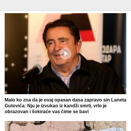
Malo ko zna da je ovaj opasan dasa zapravo sin Laneta
Gutovića: Nju je izvukao iz kandži smrti, vrlo je
obrazovan i šokiraće vas čime se bavi