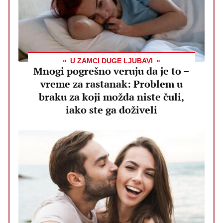
U ZAMCI DUGE LJUBAVI
Mnogi pogrešno veruju da je to –
vreme za rastanak: Problem u
braku za koji možda niste čuli,
iako ste ga doživeli