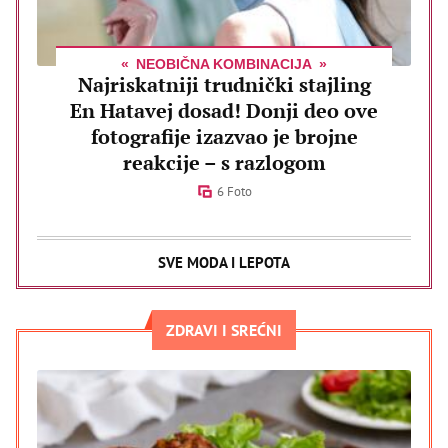
NEOBIČNA KOMBINACIJA
Najriskatniji trudnički stajling
En Hatavej dosad! Donji deo ove
fotografije izazvao je brojne
reakcije – s razlogom
6 Foto
SVE MODA I LEPOTA
ZDRAVI I SREĆNI