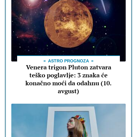
ASTRO PROGNOZA
Venera trigon Pluton zatvara
teško poglavlje: 3 znaka će
konačno moći da odahnu (10.
avgust)