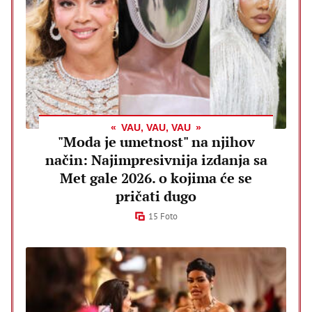
VAU, VAU, VAU
"Moda je umetnost" na njihov
način: Najimpresivnija izdanja sa
Met gale 2026. o kojima će se
pričati dugo
15 Foto