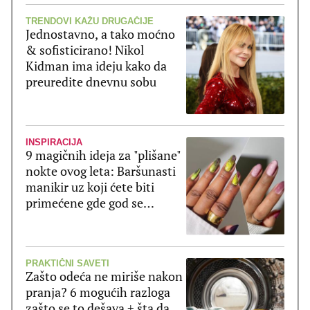
TRENDOVI KAŽU DRUGAČIJE
Jednostavno, a tako moćno
& sofisticirano! Nikol
Kidman ima ideju kako da
preuredite dnevnu sobu
INSPIRACIJA
9 magičnih ideja za "plišane"
nokte ovog leta: Baršunasti
manikir uz koji ćete biti
primećene gde god se
pojavite
PRAKTIČNI SAVETI
Zašto odeća ne miriše nakon
pranja? 6 mogućih razloga
zašto se to dešava + šta da