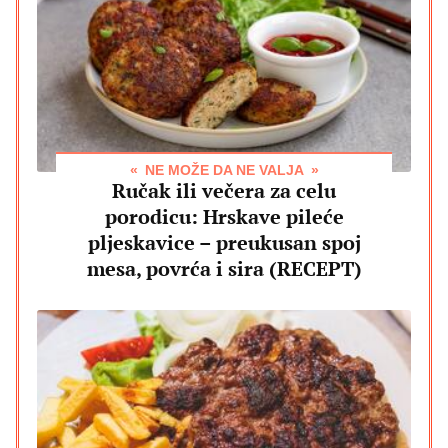
NE MOŽE DA NE VALJA
Ručak ili večera za celu
porodicu: Hrskave pileće
pljeskavice – preukusan spoj
mesa, povrća i sira (RECEPT)