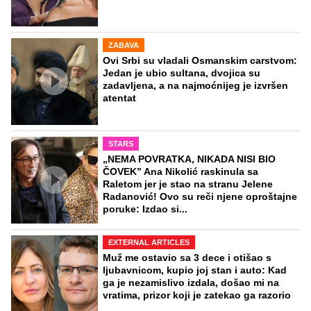
ZABAVA
Ovi Srbi su vladali Osmanskim carstvom:
Jedan je ubio sultana, dvojica su
zadavljena, a na najmoćnijeg je izvršen
atentat
STARS
„NEMA POVRATKA, NIKADA NISI BIO
ČOVEK” Ana Nikolić raskinula sa
Raletom jer je stao na stranu Jelene
Radanović! Ovo su reči njene oproštajne
poruke: Izdao si...
EXTERNAL ARTICLES
Muž me ostavio sa 3 dece i otišao s
ljubavnicom, kupio joj stan i auto: Kad
ga je nezamislivo izdala, došao mi na
vratima, prizor koji je zatekao ga razorio