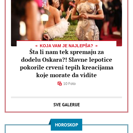
KOJA VAM JE NAJLEPŠA?
Šta li nam tek spremaju za
dodelu Oskara?! Slavne lepotice
pokorile crveni tepih kreacijama
koje morate da vidite
10 Foto
SVE GALERIJE
HOROSKOP