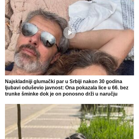
Najskladniji glumački par u Srbiji nakon 30 godina
ljubavi oduševio javnost: Ona pokazala lice u 66. bez
trunke šminke dok je on ponosno drži u naručju