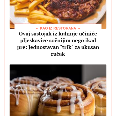
KAO IZ RESTORANA
Ovaj sastojak iz kuhinje učiniće
pljeskavice sočnijim nego ikad
pre: Jednostavan "trik" za ukusan
ručak