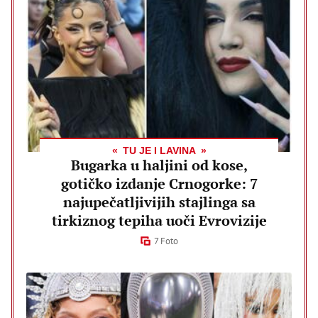
TU JE I LAVINA
Bugarka u haljini od kose,
gotičko izdanje Crnogorke: 7
najupečatljivijih stajlinga sa
tirkiznog tepiha uoči Evrovizije
7 Foto