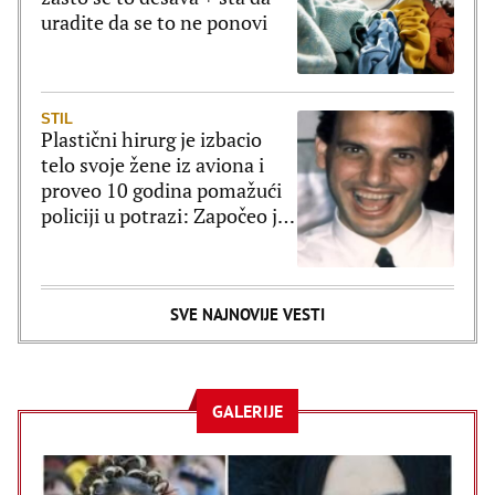
uradite da se to ne ponovi
STIL
Plastični hirurg je izbacio
telo svoje žene iz aviona i
proveo 10 godina pomažući
policiji u potrazi: Započeo je
novi zivot a ovome se nije
nadao
SVE NAJNOVIJE VESTI
GALERIJE