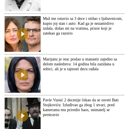
Muž me ostavio sa 3 dece i otišao s ljubavnicom,
kupio joj stan i auto: Kad ga je nezamislivo
izdala, došao mi na vratima, prizor koji je
zatekao ga razorio
Marijanu je otac poslao u manastir zajedno sa
delom nasledstva: 14 godina bila zazidana u
sobici, ali je u tajnosti decu rađala
Pavle Vuisić 2 decenije čekao da se osveti Bati
Stojkoviću: Izluđivao ga zbog 1 stvari, pred
kamerama mu priredio haos, snimatelj se
prestravio