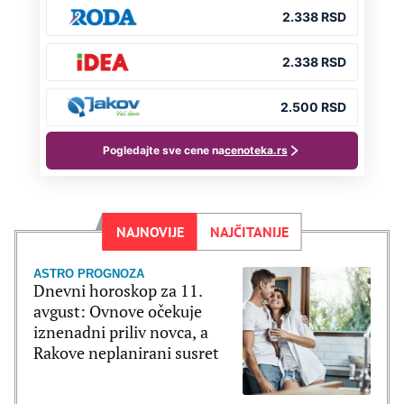
NAJNOVIJE
NAJČITANIJE
ASTRO PROGNOZA
Dnevni horoskop za 11.
avgust: Ovnove očekuje
iznenadni priliv novca, a
Rakove neplanirani susret