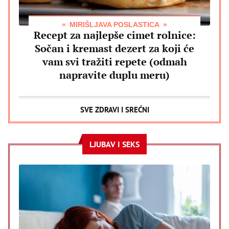
MIRIŠLJAVA POSLASTICA
Recept za najlepše cimet rolnice:
Sočan i kremast dezert za koji će
vam svi tražiti repete (odmah
napravite duplu meru)
SVE ZDRAVI I SREĆNI
LJUBAV I SEKS