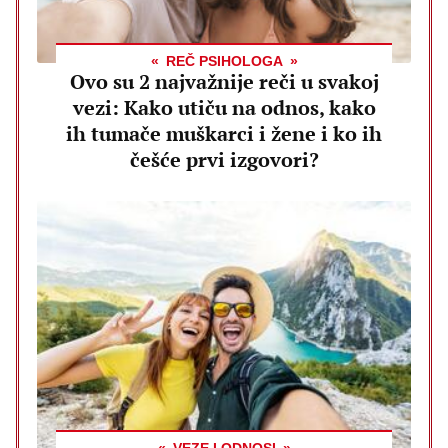
REČ PSIHOLOGA
Ovo su 2 najvažnije reči u svakoj
vezi: Kako utiču na odnos, kako
ih tumače muškarci i žene i ko ih
češće prvi izgovori?