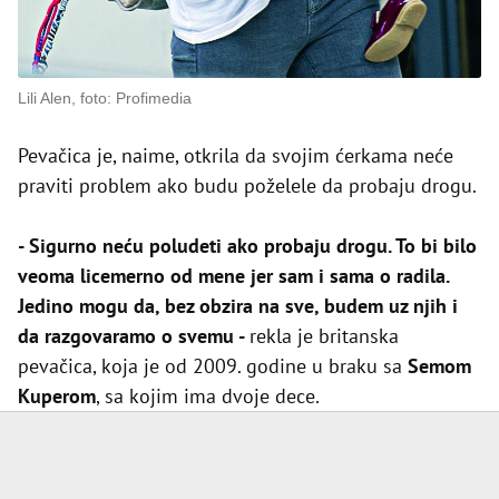
Lili Alen, foto: Profimedia
Pevačica je, naime, otkrila da svojim ćerkama neće
praviti problem ako budu poželele da probaju drogu.
- Sigurno neću poludeti ako probaju drogu. To bi bilo
veoma licemerno od mene jer sam i sama o radila.
Jedino mogu da, bez obzira na sve, budem uz njih i
da razgovaramo o svemu -
rekla je britanska
pevačica, koja je od 2009. godine u braku sa
Semom
Kuperom
, sa kojim ima dvoje dece.