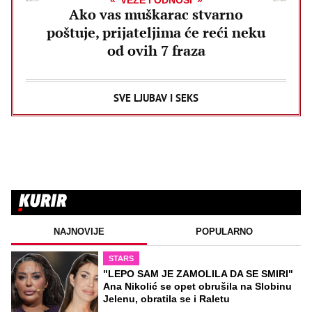
VEZE I ODNOSI
Ako vas muškarac stvarno
poštuje, prijateljima će reći neku
od ovih 7 fraza
SVE LJUBAV I SEKS
NAJNOVIJE
POPULARNO
STARS
"LEPO SAM JE ZAMOLILA DA SE SMIRI"
Ana Nikolić se opet obrušila na Slobinu
Jelenu, obratila se i Raletu