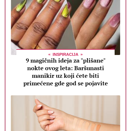
INSPIRACIJA
9 magičnih ideja za "plišane"
nokte ovog leta: Baršunasti
manikir uz koji ćete biti
primećene gde god se pojavite