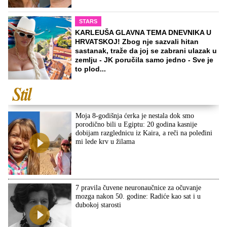
STARS
KARLEUŠA GLAVNA TEMA DNEVNIKA U
HRVATSKOJ! Zbog nje sazvali hitan
sastanak, traže da joj se zabrani ulazak u
zemlju - JK poručila samo jedno - Sve je
to plod...
Moja 8-godišnja ćerka je nestala dok smo
porodično bili u Egiptu: 20 godina kasnije
dobijam razglednicu iz Kaira, a reči na poleđini
mi lede krv u žilama
7 pravila čuvene neuronaučnice za očuvanje
mozga nakon 50. godine: Radiće kao sat i u
dubokoj starosti