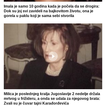
Imala je samo 10 godina kada je počela da se drogira:
Dok su joj svi zavideli na bajkovitom životu, ona je
gorela u paklu koji je sama sebi stvorila
Milica je poslednjeg kralja Jugoslavije 2 nedelje držala
mrtvog u frižideru, a onda se udala za njegovog brata:
Zvali su je čuvar tajni Karađorđevića