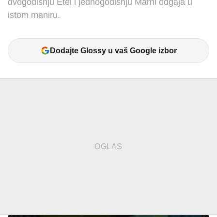
dvogodišnju Etel i jednogodišnju Marni odgaja u
istom maniru.
Dodajte Glossy u vaš Google izbor