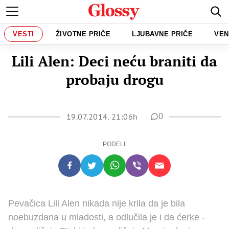
VESTI
ŽIVOTNE PRIČE
LJUBAVNE PRIČE
VEN
Lili Alen: Deci neću braniti da
probaju drogu
19.07.2014. 21:06h
0
PODELI:
Pevačica Lili Alen nikada nije krila da je bila
noebuzdana u mladosti, a odlučila je i da ćerke -