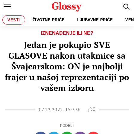
VESTI
ŽIVOTNE PRIČE
LJUBAVNE PRIČE
VEN
IZNENAĐENJE ILI NE?
Jedan je pokupio SVE
GLASOVE nakon utakmice sa
Švajcarskom: ON je najbolji
frajer u našoj reprezentaciji po
vašem izboru
07.12.2022. 15:33h
0
PODELI: