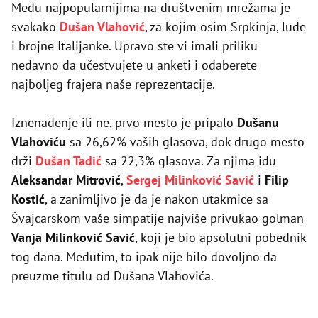
Među najpopularnijima na društvenim mrežama je
svakako
Dušan Vlahović
, za kojim osim Srpkinja, lude
i brojne Italijanke. Upravo ste vi imali priliku
nedavno da učestvujete u anketi i odaberete
najboljeg frajera naše reprezentacije.
Iznenađenje ili ne, prvo mesto je pripalo
Dušanu
Vlahoviću
sa 26,62% vaših glasova, dok drugo mesto
drži
Dušan Tadić
sa 22,3% glasova. Za njima idu
Aleksandar Mitrović
,
Sergej Milinković Savić
i
Filip
Kostić
, a zanimljivo je da je nakon utakmice sa
Švajcarskom vaše simpatije najviše privukao golman
Vanja Milinković Savić
, koji je bio apsolutni pobednik
tog dana. Međutim, to ipak nije bilo dovoljno da
preuzme titulu od Dušana Vlahovića.