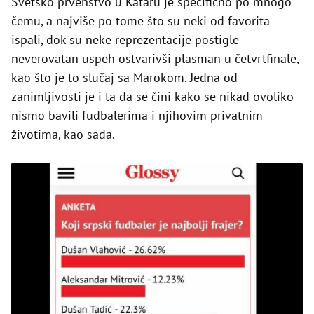
Svetsko prvenstvo u Kataru je specifično po mnogo
čemu, a najviše po tome što su neki od favorita
ispali, dok su neke reprezentacije postigle
neverovatan uspeh ostvarivši plasman u četvrtfinale,
kao što je to slučaj sa Marokom. Jedna od
zanimljivosti je i ta da se čini kako se nikad ovoliko
nismo bavili fudbalerima i njihovim privatnim
životima, kao sada.