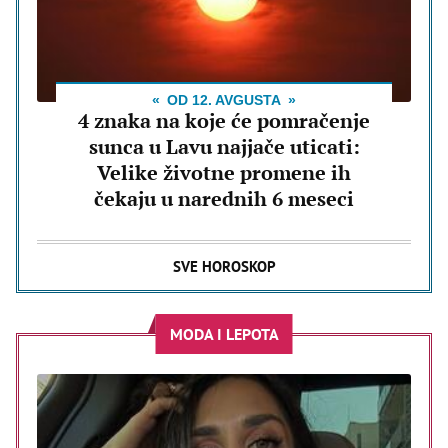
OD 12. AVGUSTA
4 znaka na koje će pomračenje
sunca u Lavu najjače uticati:
Velike životne promene ih
čekaju u narednih 6 meseci
SVE HOROSKOP
MODA I LEPOTA