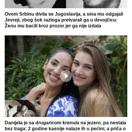
Ovom Srbinu divila se Jugoslavija, a sina mu odgajali
Jevreji, zbog šok razloga pretvarali ga u devojčicu:
Ženu mu bacili kroz prozor jer ga nije izdala
Danijela je sa drugaricom krenula na jezero, pa nestala
bez traga: 2 godine kasnije nalaze ih u pećini, a priča o