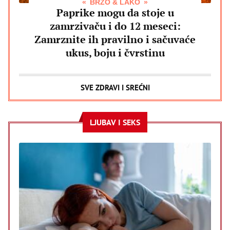
BRZO & LAKO
Paprike mogu da stoje u
zamrzivaču i do 12 meseci:
Zamrznite ih pravilno i sačuvaće
ukus, boju i čvrstinu
SVE ZDRAVI I SREĆNI
LJUBAV I SEKS