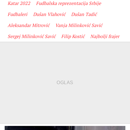
Katar 2022
Fudbalska reprezentacija Srbije
Fudbaleri
Dušan Vlahović
Dušan Tadić
Aleksandar Mitrović
Vanja Milinković Savić
Sergej Milinković Savić
Filip Kostić
Najbolji frajer