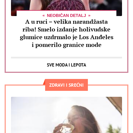
NEOBIČAN DETALJ
A u ruci – velika narandžasta
riba! Smelo izdanje holivudske
glumice uzdrmalo je Los Anđeles
i pomerilo granice mode
SVE MODA I LEPOTA
ZDRAVI I SREĆNI