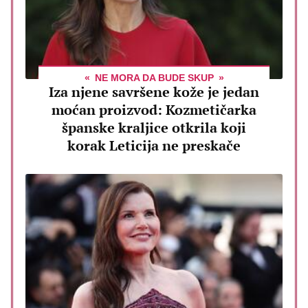
NE MORA DA BUDE SKUP
Iza njene savršene kože je jedan
moćan proizvod: Kozmetičarka
španske kraljice otkrila koji
korak Leticija ne preskače