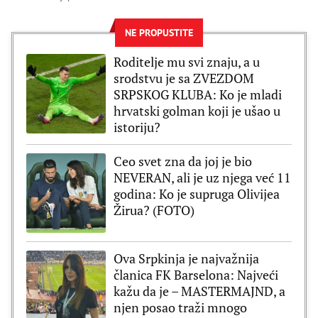
NE PROPUSTITE
Roditelje mu svi znaju, a u
srodstvu je sa ZVEZDOM
SRPSKOG KLUBA: Ko je mladi
hrvatski golman koji je ušao u
istoriju?
Ceo svet zna da joj je bio
NEVERAN, ali je uz njega već 11
godina: Ko je supruga Olivijea
Žirua? (FOTO)
Ova Srpkinja je najvažnija
članica FK Barselona: Najveći
kažu da je – MASTERMAJND, a
njen posao traži mnogo