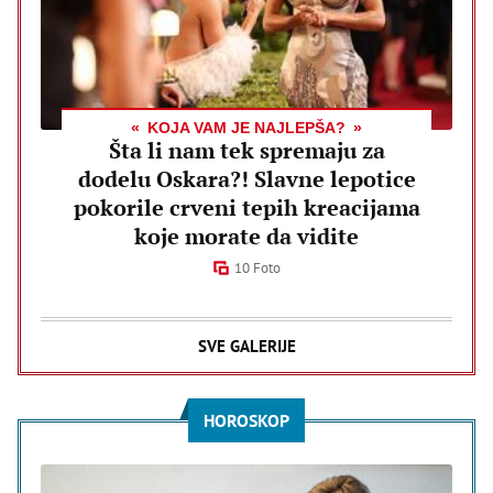
KOJA VAM JE NAJLEPŠA?
Šta li nam tek spremaju za
dodelu Oskara?! Slavne lepotice
pokorile crveni tepih kreacijama
koje morate da vidite
10 Foto
SVE GALERIJE
HOROSKOP