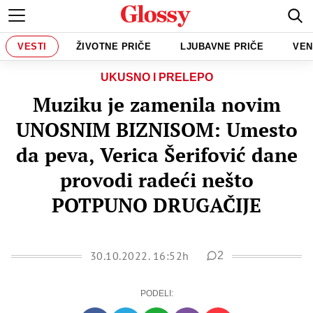
VESTI
ŽIVOTNE PRIČE
LJUBAVNE PRIČE
VEN
UKUSNO I PRELEPO
Muziku je zamenila novim
UNOSNIM BIZNISOM: Umesto
da peva, Verica Šerifović dane
provodi radeći nešto
POTPUNO DRUGAČIJE
30.10.2022. 16:52h
2
PODELI: