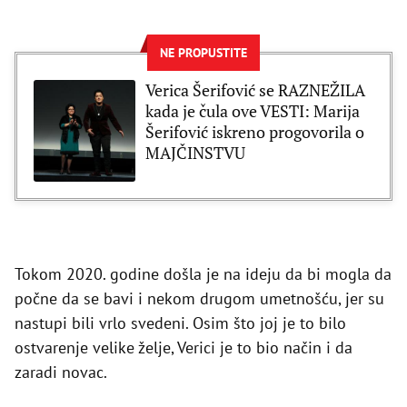
NE PROPUSTITE
Verica Šerifović se RAZNEŽILA
kada je čula ove VESTI: Marija
Šerifović iskreno progovorila o
MAJČINSTVU
Tokom 2020. godine došla je na ideju da bi mogla da
počne da se bavi i nekom drugom umetnošću, jer su
nastupi bili vrlo svedeni. Osim što joj je to bilo
ostvarenje velike želje, Verici je to bio način i da
zaradi novac.