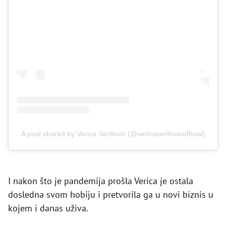
A post shared by Verica Serifovic (@vericaserifovicofficial)
I nakon što je pandemija prošla Verica je ostala
dosledna svom hobiju i pretvorila ga u novi biznis u
kojem i danas uživa.