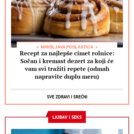
MIRIŠLJAVA POSLASTICA
Recept za najlepše cimet rolnice:
Sočan i kremast dezert za koji će
vam svi tražiti repete (odmah
napravite duplu meru)
SVE ZDRAVI I SREĆNI
LJUBAV I SEKS