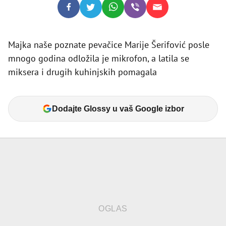
Majka naše poznate pevačice Marije Šerifović posle
mnogo godina odložila je mikrofon, a latila se
miksera i drugih kuhinjskih pomagala
Dodajte Glossy u vaš Google izbor