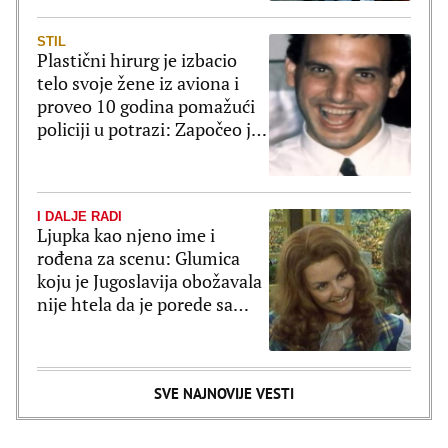
STIL
Plastični hirurg je izbacio
telo svoje žene iz aviona i
proveo 10 godina pomažući
policiji u potrazi: Započeo je
novi zivot a ovome se nije
nadao
I DALJE RADI
Ljupka kao njeno ime i
rođena za scenu: Glumica
koju je Jugoslavija obožavala
nije htela da je porede sa
Sofijom Loren
SVE NAJNOVIJE VESTI