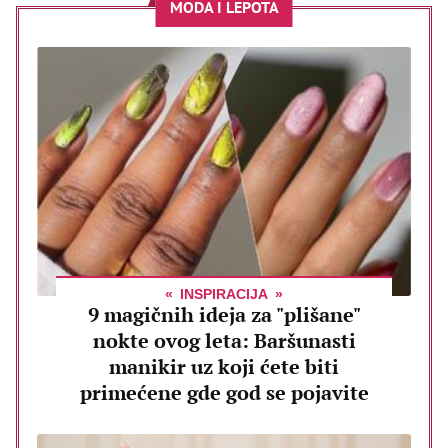
MODA I LEPOTA
INSPIRACIJA
9 magičnih ideja za "plišane"
nokte ovog leta: Baršunasti
manikir uz koji ćete biti
primećene gde god se pojavite