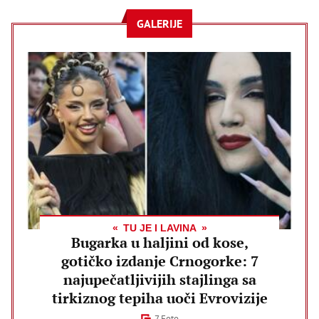
GALERIJE
TU JE I LAVINA
Bugarka u haljini od kose,
gotičko izdanje Crnogorke: 7
najupečatljivijih stajlinga sa
tirkiznog tepiha uoči Evrovizije
7 Foto