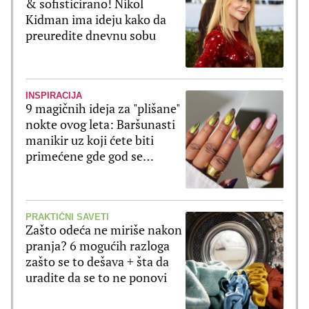
& sofisticirano! Nikol
Kidman ima ideju kako da
preuredite dnevnu sobu
INSPIRACIJA
9 magičnih ideja za "plišane"
nokte ovog leta: Baršunasti
manikir uz koji ćete biti
primećene gde god se
pojavite
PRAKTIČNI SAVETI
Zašto odeća ne miriše nakon
pranja? 6 mogućih razloga
zašto se to dešava + šta da
uradite da se to ne ponovi