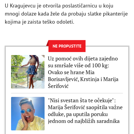
U Kragujevcu je otvorila poslastičarnicu u koju
mnogi dolaze kada žele da probaju slatke pikanterije
kojima je zaista teško odoleti.
NE PROPUSTITE
Uz pomoć ovih dijeta zajedno
su smršale više od 100 kg:
Ovako se hrane Mia
Borisavljević, Krstinja i Marija
Šerifović
"Nisi svestan šta te očekuje":
Marija Šerifović saopštila važne
odluke, pa uputila poruku
jednom od najbližih saradnika