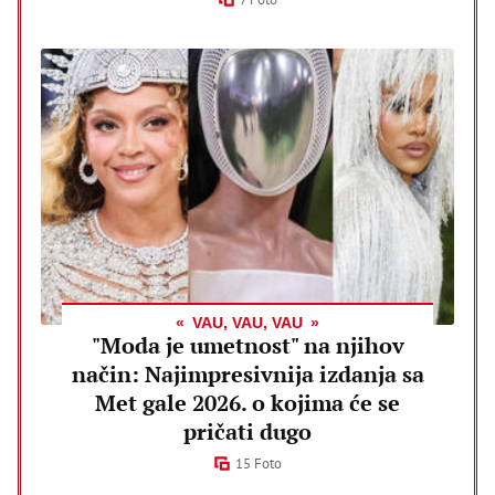
VAU, VAU, VAU
"Moda je umetnost" na njihov
način: Najimpresivnija izdanja sa
Met gale 2026. o kojima će se
pričati dugo
15 Foto