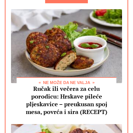
NE MOŽE DA NE VALJA
Ručak ili večera za celu
porodicu: Hrskave pileće
pljeskavice – preukusan spoj
mesa, povrća i sira (RECEPT)