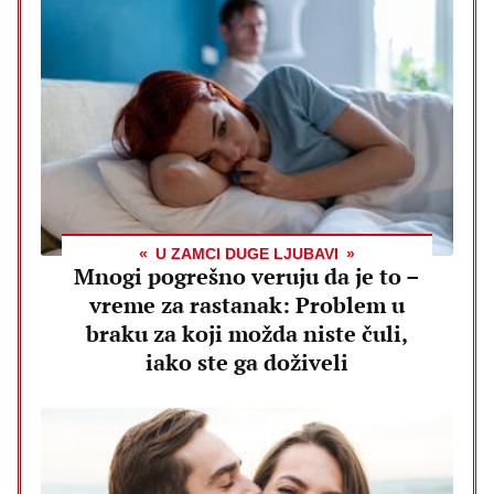
U ZAMCI DUGE LJUBAVI
Mnogi pogrešno veruju da je to –
vreme za rastanak: Problem u
braku za koji možda niste čuli,
iako ste ga doživeli