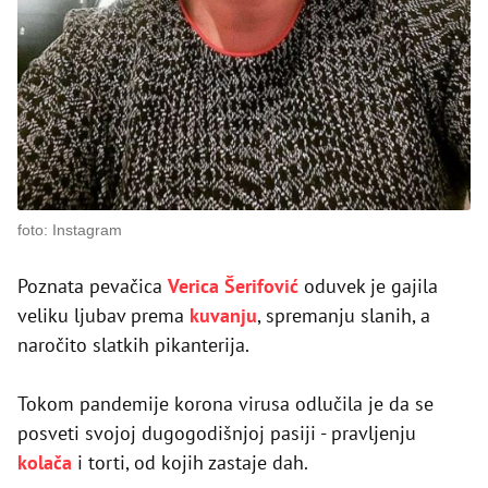
foto: Instagram
Poznata pevačica
Verica Šerifović
oduvek je gajila
veliku ljubav prema
kuvanju
, spremanju slanih, a
naročito slatkih pikanterija.
Tokom pandemije korona virusa odlučila je da se
posveti svojoj dugogodišnjoj pasiji - pravljenju
kolača
i torti, od kojih zastaje dah.