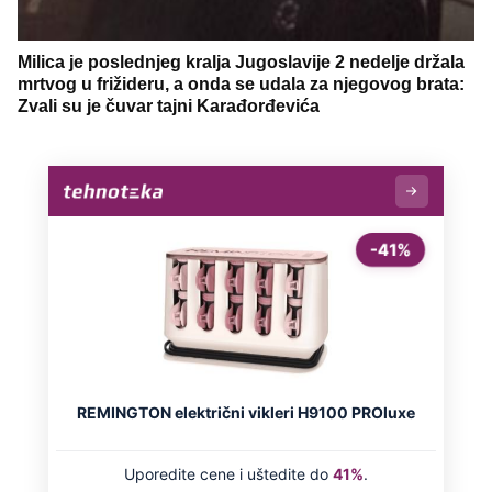
Milica je poslednjeg kralja Jugoslavije 2 nedelje držala
mrtvog u frižideru, a onda se udala za njegovog brata:
Zvali su je čuvar tajni Karađorđevića