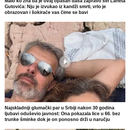
Malo ko zna da je ovaj opasan dasa zapravo sin Laneta
Gutovića: Nju je izvukao iz kandži smrti, vrlo je
obrazovan i šokiraće vas čime se bavi
Najskladniji glumački par u Srbiji nakon 30 godina
ljubavi oduševio javnost: Ona pokazala lice u 66. bez
trunke šminke dok je on ponosno drži u naručju