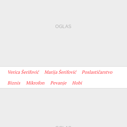
Verica Šerifović
Marija Šerifović
Poslastičarstvo
Biznis
Mikrofon
Pevanje
Hobi