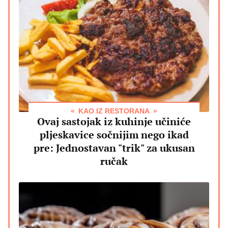
KAO IZ RESTORANA
Ovaj sastojak iz kuhinje učiniće
pljeskavice sočnijim nego ikad
pre: Jednostavan "trik" za ukusan
ručak