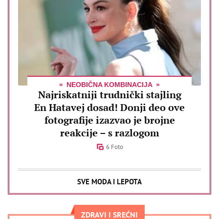
NEOBIČNA KOMBINACIJA
Najriskatniji trudnički stajling
En Hatavej dosad! Donji deo ove
fotografije izazvao je brojne
reakcije – s razlogom
6 Foto
SVE MODA I LEPOTA
ZDRAVI I SREĆNI