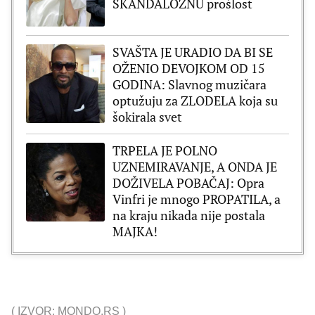
SKANDALOZNU prošlost
SVAŠTA JE URADIO DA BI SE
OŽENIO DEVOJKOM OD 15
GODINA: Slavnog muzičara
optužuju za ZLODELA koja su
šokirala svet
TRPELA JE POLNO
UZNEMIRAVANJE, A ONDA JE
DOŽIVELA POBAČAJ: Opra
Vinfri je mnogo PROPATILA, a
na kraju nikada nije postala
MAJKA!
(
IZVOR: MONDO.RS
)