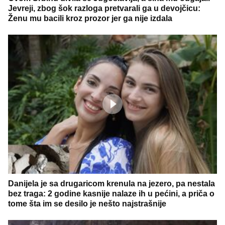
Jevreji, zbog šok razloga pretvarali ga u devojčicu:
Ženu mu bacili kroz prozor jer ga nije izdala
Danijela je sa drugaricom krenula na jezero, pa nestala
bez traga: 2 godine kasnije nalaze ih u pećini, a priča o
tome šta im se desilo je nešto najstrašnije