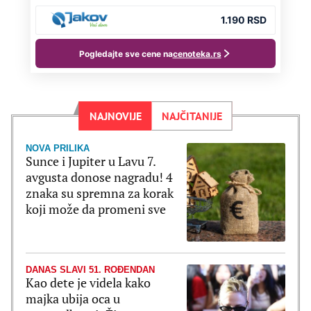
NAJNOVIJE
NAJČITANIJE
NOVA PRILIKA
Sunce i Jupiter u Lavu 7.
avgusta donose nagradu! 4
znaka su spremna za korak
koji može da promeni sve
DANAS SLAVI 51. ROĐENDAN
Kao dete je videla kako
majka ubija oca u