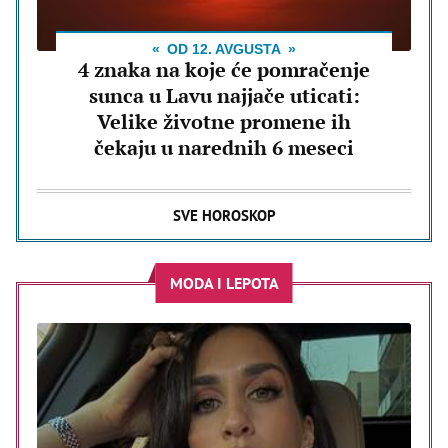
OD 12. AVGUSTA
4 znaka na koje će pomračenje
sunca u Lavu najjače uticati:
Velike životne promene ih
čekaju u narednih 6 meseci
SVE HOROSKOP
MODA I LEPOTA