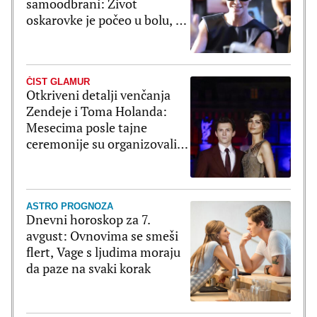
samoodbrani: Život
oskarovke je počeo u bolu, a
pretvorio se u bajku
ČIST GLAMUR
Otkriveni detalji venčanja
Zendeje i Toma Holanda:
Mesecima posle tajne
ceremonije su organizovali
bajkovito slavlje
ASTRO PROGNOZA
Dnevni horoskop za 7.
avgust: Ovnovima se smeši
flert, Vage s ljudima moraju
da paze na svaki korak