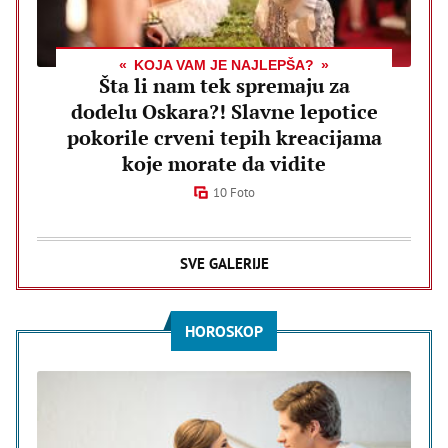
KOJA VAM JE NAJLEPŠA?
Šta li nam tek spremaju za
dodelu Oskara?! Slavne lepotice
pokorile crveni tepih kreacijama
koje morate da vidite
10 Foto
SVE GALERIJE
HOROSKOP