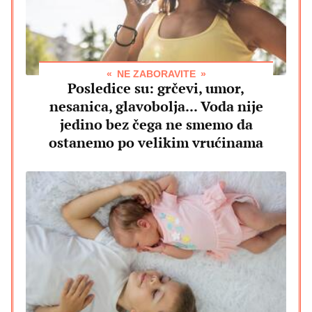
NE ZABORAVITE
Posledice su: grčevi, umor,
nesanica, glavobolja... Voda nije
jedino bez čega ne smemo da
ostanemo po velikim vrućinama