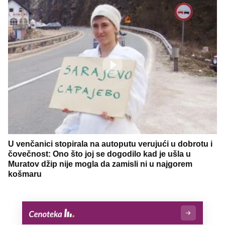
U venčanici stopirala na autoputu verujući u dobrotu i
čovečnost: Ono što joj se dogodilo kad je ušla u
Muratov džip nije mogla da zamisli ni u najgorem
košmaru