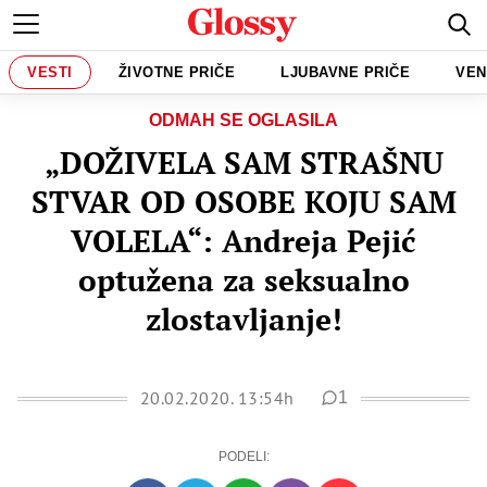
VESTI
ŽIVOTNE PRIČE
LJUBAVNE PRIČE
VEN
ODMAH SE OGLASILA
„DOŽIVELA SAM STRAŠNU
STVAR OD OSOBE KOJU SAM
VOLELA“: Andreja Pejić
optužena za seksualno
zlostavljanje!
20.02.2020. 13:54h
1
PODELI: