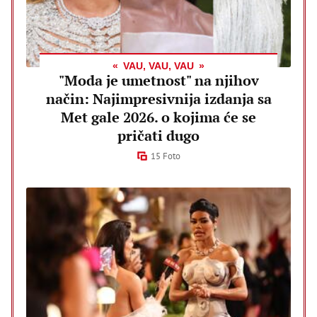
VAU, VAU, VAU
"Moda je umetnost" na njihov
način: Najimpresivnija izdanja sa
Met gale 2026. o kojima će se
pričati dugo
15 Foto