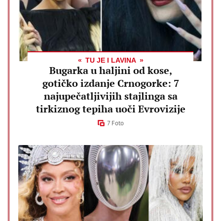
TU JE I LAVINA
Bugarka u haljini od kose,
gotičko izdanje Crnogorke: 7
najupečatljivijih stajlinga sa
tirkiznog tepiha uoči Evrovizije
7 Foto