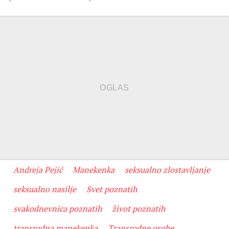
Andreja Pejić
Manekenka
seksualno zlostavljanje
seksualno nasilje
Svet poznatih
svakodnevnica poznatih
život poznatih
transrodna manekenka
Transrodne osobe