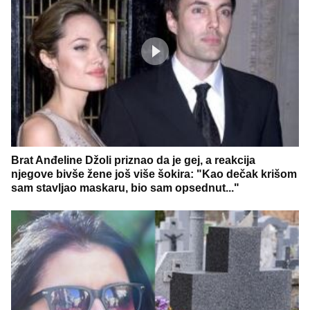
Brat Anđeline Džoli priznao da je gej, a reakcija
njegove bivše žene još više šokira: "Kao dečak krišom
sam stavljao maskaru, bio sam opsednut..."