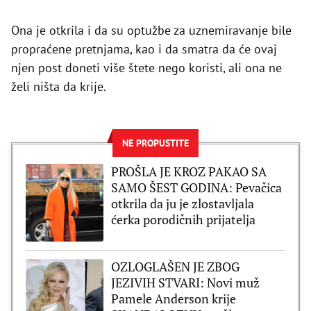
Ona je otkrila i da su optužbe za uznemiravanje bile
propraćene pretnjama, kao i da smatra da će ovaj
njen post doneti više štete nego koristi, ali ona ne
želi ništa da krije.
NE PROPUSTITE
PROŠLA JE KROZ PAKAO SA
SAMO ŠEST GODINA: Pevačica
otkrila da ju je zlostavljala
ćerka porodičnih prijatelja
OZLOGLAŠEN JE ZBOG
JEZIVIH STVARI: Novi muž
Pamele Anderson krije