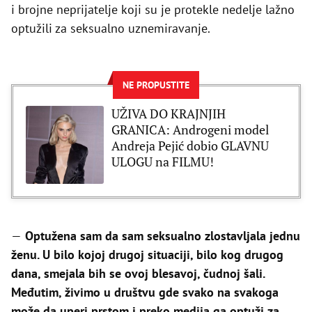
i brojne neprijatelje koji su je protekle nedelje lažno
optužili za seksualno uznemiravanje.
NE PROPUSTITE
UŽIVA DO KRAJNJIH
GRANICA: Androgeni model
Andreja Pejić dobio GLAVNU
ULOGU na FILMU!
—
Optužena sam da sam seksualno zlostavljala jednu
ženu. U bilo kojoj drugoj situaciji, bilo kog drugog
dana, smejala bih se ovoj blesavoj, čudnoj šali.
Međutim, živimo u društvu gde svako na svakoga
može da uperi prstom i preko medija ga optuži za