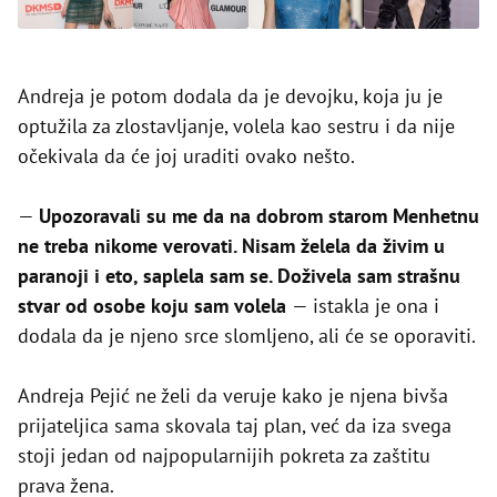
Andreja je potom dodala da je devojku, koja ju je
optužila za zlostavljanje, volela kao sestru i da nije
očekivala da će joj uraditi ovako nešto.
—
Upozoravali su me da na dobrom starom Menhetnu
ne treba nikome verovati. Nisam želela da živim u
paranoji i eto, saplela sam se. Doživela sam strašnu
stvar od osobe koju sam volela
— istakla je ona i
dodala da je njeno srce slomljeno, ali će se oporaviti.
Andreja Pejić ne želi da veruje kako je njena bivša
prijateljica sama skovala taj plan, već da iza svega
stoji jedan od najpopularnijih pokreta za zaštitu
prava žena.