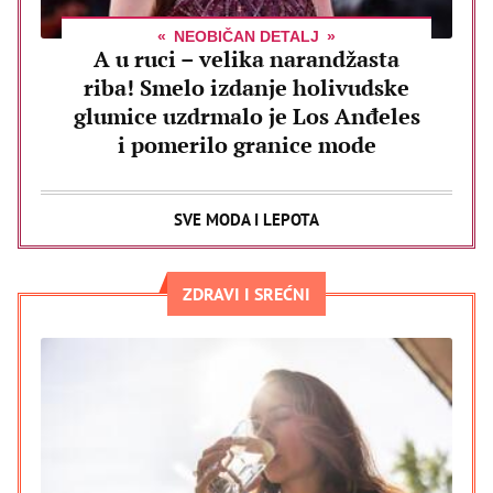
NEOBIČAN DETALJ
A u ruci – velika narandžasta
riba! Smelo izdanje holivudske
glumice uzdrmalo je Los Anđeles
i pomerilo granice mode
SVE MODA I LEPOTA
ZDRAVI I SREĆNI