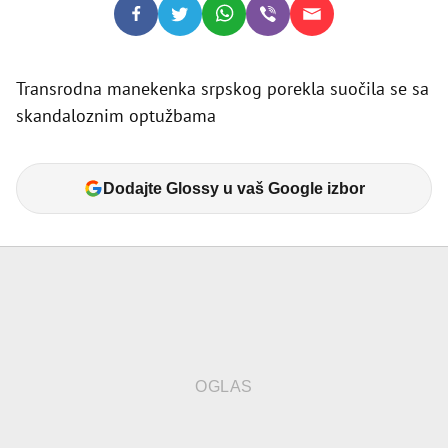
Transrodna manekenka srpskog porekla suočila se sa
skandaloznim optužbama
Dodajte Glossy u vaš Google izbor