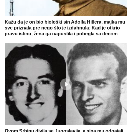
Kažu da je on bio biološki sin Adolfa Hitlera, majka mu
sve priznala pre nego što je izdahnula: Kad je otkrio
pravu istinu, žena ga napustila i pobegla sa decom
Ovom Srbinu divila se Jugoslavija, a sina mu odgajali