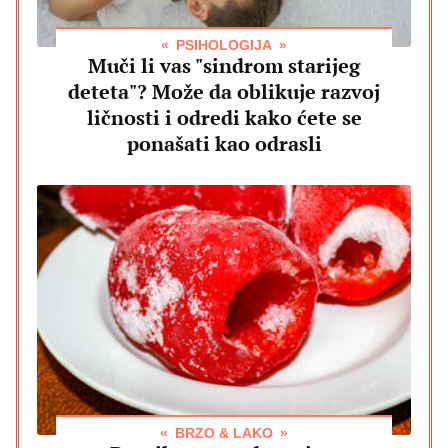
PSIHOLOGIJA
Muči li vas "sindrom starijeg
deteta"? Može da oblikuje razvoj
ličnosti i odredi kako ćete se
ponašati kao odrasli
BRZO & LAKO