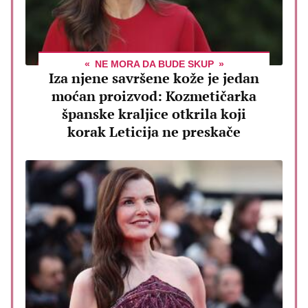
NE MORA DA BUDE SKUP
Iza njene savršene kože je jedan
moćan proizvod: Kozmetičarka
španske kraljice otkrila koji
korak Leticija ne preskače