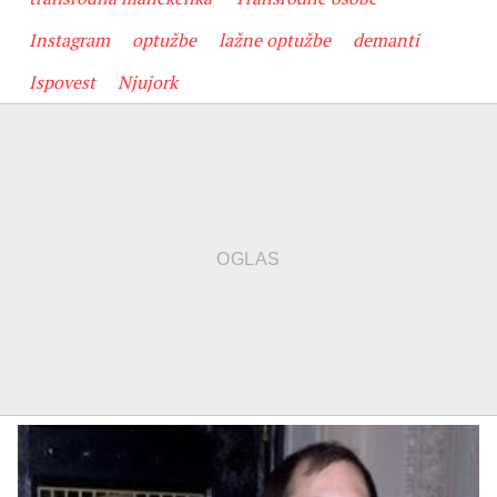
Instagram
optužbe
lažne optužbe
demanti
Ispovest
Njujork