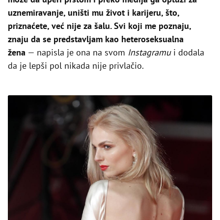
uznemiravanje, uništi mu život i karijeru, što,
priznaćete, već nije za šalu. Svi koji me poznaju,
znaju da se predstavljam kao heteroseksualna
žena
— napisla je ona na svom
Instagramu
i dodala
da je lepši pol nikada nije privlačio.