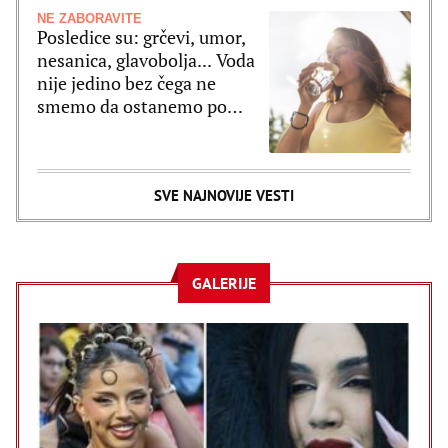
NE ZABORAVITE
Posledice su: grčevi, umor,
nesanica, glavobolja... Voda
nije jedino bez čega ne
smemo da ostanemo po
velikim vrućinama
SVE NAJNOVIJE VESTI
GALERIJE