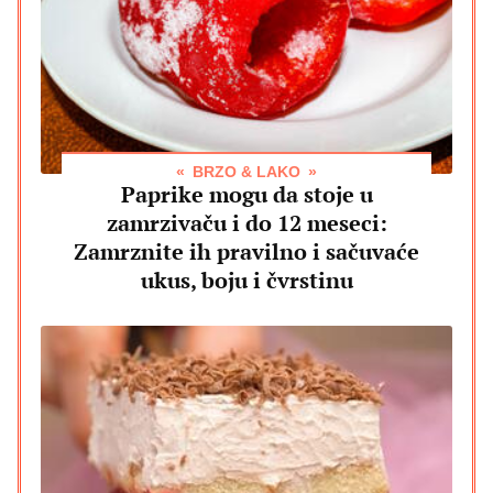
BRZO & LAKO
Paprike mogu da stoje u
zamrzivaču i do 12 meseci:
Zamrznite ih pravilno i sačuvaće
ukus, boju i čvrstinu