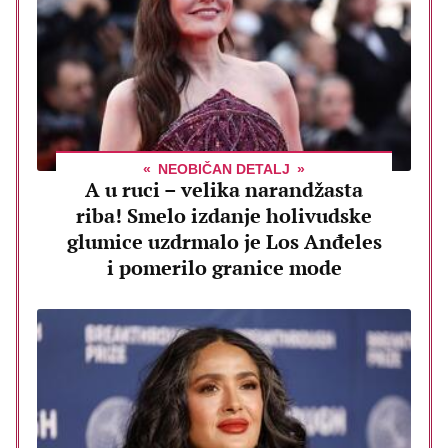
NEOBIČAN DETALJ
A u ruci – velika narandžasta
riba! Smelo izdanje holivudske
glumice uzdrmalo je Los Anđeles
i pomerilo granice mode