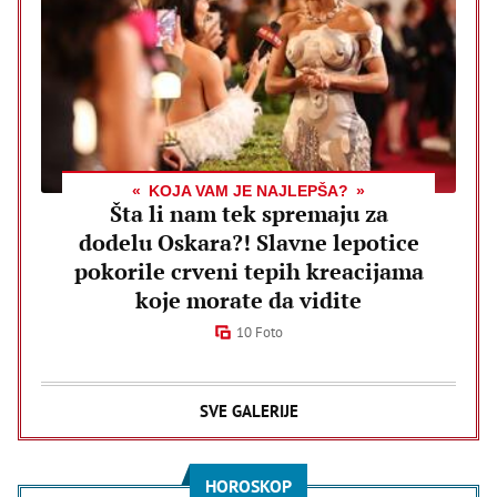
KOJA VAM JE NAJLEPŠA?
Šta li nam tek spremaju za
dodelu Oskara?! Slavne lepotice
pokorile crveni tepih kreacijama
koje morate da vidite
10 Foto
SVE GALERIJE
HOROSKOP