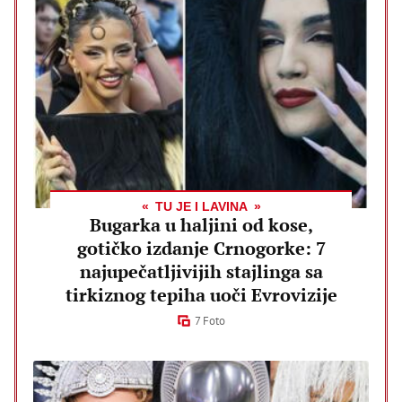
TU JE I LAVINA
Bugarka u haljini od kose,
gotičko izdanje Crnogorke: 7
najupečatljivijih stajlinga sa
tirkiznog tepiha uoči Evrovizije
7 Foto