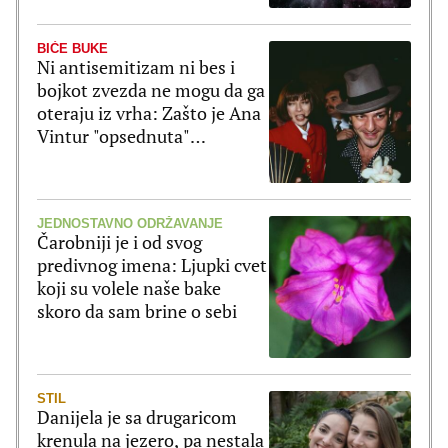
BIĆE BUKE
Ni antisemitizam ni bes i
bojkot zvezda ne mogu da ga
oteraju iz vrha: Zašto je Ana
Vintur "opsednuta"
Galijanom?
JEDNOSTAVNO ODRŽAVANJE
Čarobniji je i od svog
predivnog imena: Ljupki cvet
koji su volele naše bake
skoro da sam brine o sebi
STIL
Danijela je sa drugaricom
krenula na jezero, pa nestala