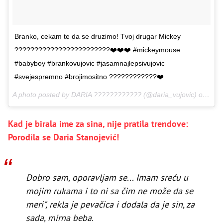
Branko, cekam te da se druzimo! Tvoj drugar Mickey
????????????????????????❤️❤️❤️ #mickeymouse
#babyboy #brankovujovic #jasamnajlepsivujovic
#svejespremno #brojimositno ????????????❤️
A photo posted by DARIA ???????????? (@daria_vujovic) on
Dec 
Kad je birala ime za sina, nije pratila trendove:
Porodila se Daria Stanojević!
Dobro sam, oporavljam se... Imam sreću u
mojim rukama i to ni sa čim ne može da se
meri", rekla je pevačica i dodala da je sin, za
sada, mirna beba.