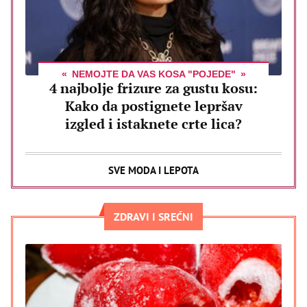
NEMOJTE DA VAS KOSA "POJEDE"
4 najbolje frizure za gustu kosu:
Kako da postignete lepršav
izgled i istaknete crte lica?
SVE MODA I LEPOTA
ZDRAVI I SREĆNI