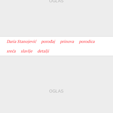
Daria Stanojević
porođaj
prinova
porodica
sreća
slavlje
detalji