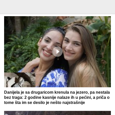
Danijela je sa drugaricom krenula na jezero, pa nestala
bez traga: 2 godine kasnije nalaze ih u pećini, a priča o
tome šta im se desilo je nešto najstrašnije