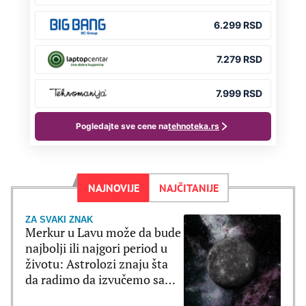
NAJNOVIJE
NAJČITANIJE
ZA SVAKI ZNAK
Merkur u Lavu može da bude
najbolji ili najgori period u
životu: Astrolozi znaju šta
da radimo da izvučemo samo
dobro