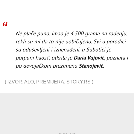
Ne plače puno. Imao je 4.500 grama na rođenju,
rekli su mi da to nije uobičajeno. Svi u porodici
su oduševljeni i iznenađeni, u Subotici je
potpuni haos!", otkrila je
Daria Vujović
, poznata i
po devojačkom prezimenu
Stanojević.
(
IZVOR: ALO
,
PREMIJERA
,
STORY.RS
)