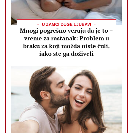
U ZAMCI DUGE LJUBAVI
Mnogi pogrešno veruju da je to –
vreme za rastanak: Problem u
braku za koji možda niste čuli,
iako ste ga doživeli