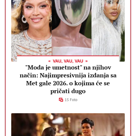
VAU, VAU, VAU
"Moda je umetnost" na njihov
način: Najimpresivnija izdanja sa
Met gale 2026. o kojima će se
pričati dugo
15 Foto