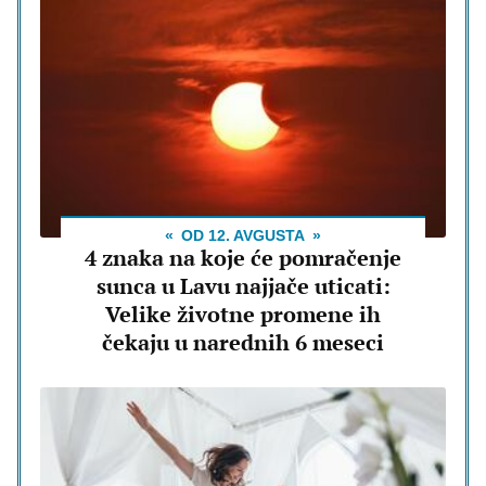
OD 12. AVGUSTA
4 znaka na koje će pomračenje
sunca u Lavu najjače uticati:
Velike životne promene ih
čekaju u narednih 6 meseci