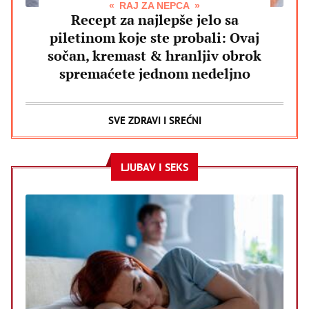
RAJ ZA NEPCA
Recept za najlepše jelo sa
piletinom koje ste probali: Ovaj
sočan, kremast & hranljiv obrok
spremaćete jednom nedeljno
SVE ZDRAVI I SREĆNI
LJUBAV I SEKS