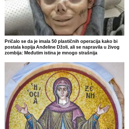
Pričalo se da je imala 50 plastičnih operacija kako bi
postala kopija Anđeline Džoli, ali se napravila u živog
zombija: Međutim istina je mnogo strašnija