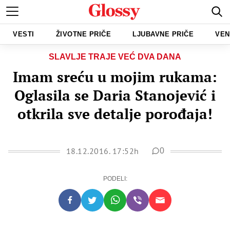
VESTI
ŽIVOTNE PRIČE
LJUBAVNE PRIČE
VEN
SLAVLJE TRAJE VEĆ DVA DANA
Imam sreću u mojim rukama:
Oglasila se Daria Stanojević i
otkrila sve detalje porođaja!
18.12.2016. 17:52h
0
PODELI: