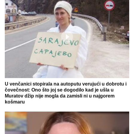
U venčanici stopirala na autoputu verujući u dobrotu i
čovečnost: Ono što joj se dogodilo kad je ušla u
Muratov džip nije mogla da zamisli ni u najgorem
košmaru