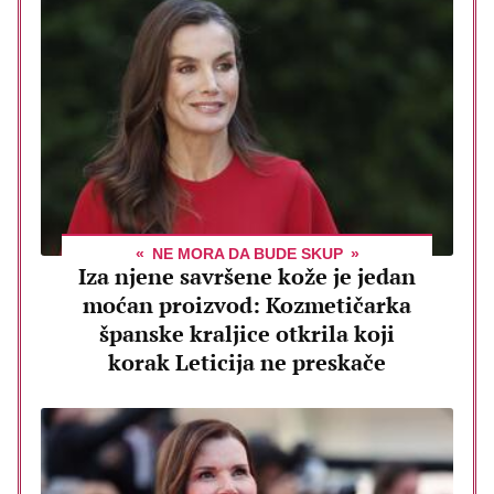
NE MORA DA BUDE SKUP
Iza njene savršene kože je jedan
moćan proizvod: Kozmetičarka
španske kraljice otkrila koji
korak Leticija ne preskače