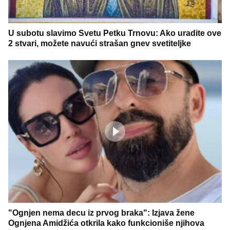
U subotu slavimo Svetu Petku Trnovu: Ako uradite ove
2 stvari, možete navući strašan gnev svetiteljke
"Ognjen nema decu iz prvog braka": Izjava žene
Ognjena Amidžića otkrila kako funkcioniše njihova