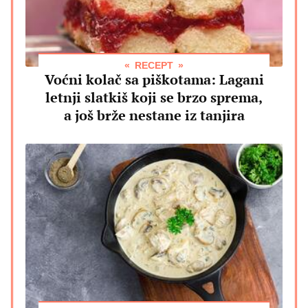
RECEPT
Voćni kolač sa piškotama: Lagani
letnji slatkiš koji se brzo sprema,
a još brže nestane iz tanjira