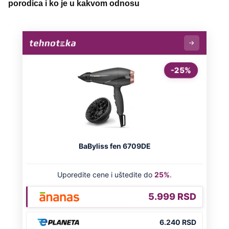
porodica i ko je u kakvom odnosu