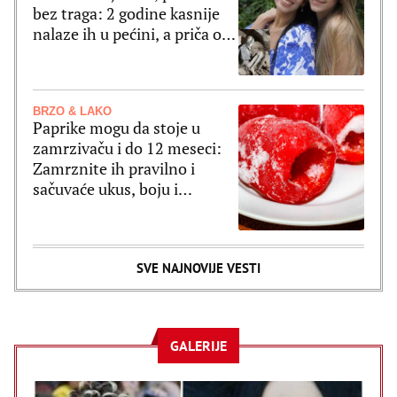
bez traga: 2 godine kasnije
nalaze ih u pećini, a priča o
tome šta im se desilo je
nešto najstrašnije
BRZO & LAKO
Paprike mogu da stoje u
zamrzivaču i do 12 meseci:
Zamrznite ih pravilno i
sačuvaće ukus, boju i
čvrstinu
SVE NAJNOVIJE VESTI
GALERIJE