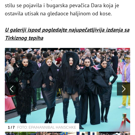
stilu se pojavila i bugarska pevačica Dara koja je
ostavila utisak na gledaoce haljinom od kose.
U galeriji ispod pogledajte najupečatljivija izdanja sa
Tirkiznog tepiha
1 / 7
FOTO: EPA/HANNIBAL HANSCHKE