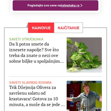
NAJNOVIJE
NAJČITANIJE
SAVETI STRUČNJAKA
Da li potos smete da
iznesete napolje? Sve što
treba da znate o nezi ove
sobne biljke u spoljašnjim
uslovima
SAVETI SLAVNOG KUVARA
Trik Džejmija Olivera za
savršenu salatu od
krastavaca! Gotova za 10
minuta, a može da se jede uz
ribu ili meso