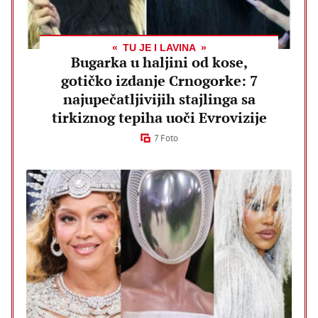
TU JE I LAVINA
Bugarka u haljini od kose,
gotičko izdanje Crnogorke: 7
najupečatljivijih stajlinga sa
tirkiznog tepiha uoči Evrovizije
7 Foto