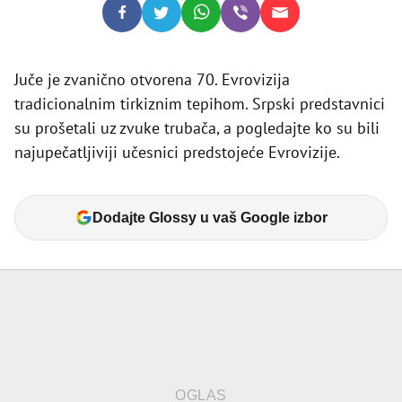
Juče je zvanično otvorena 70. Evrovizija
tradicionalnim tirkiznim tepihom. Srpski predstavnici
su prošetali uz zvuke trubača, a pogledajte ko su bili
najupečatljiviji učesnici predstojeće Evrovizije.
Dodajte Glossy u vaš Google izbor