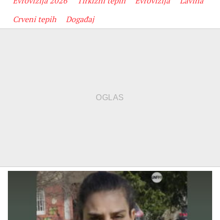
Evrovizija 2026
Tirkizni tepih
Evrovizija
Lavina
Crveni tepih
Događaj