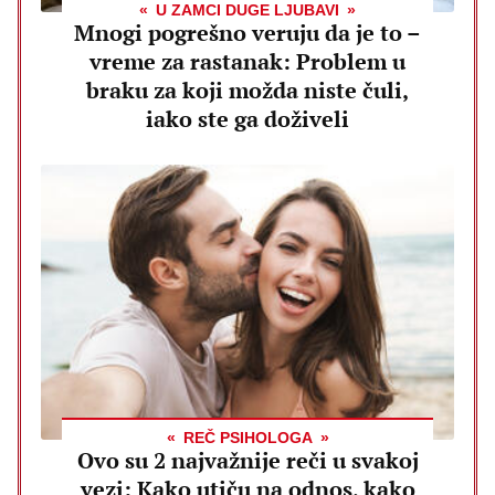
U ZAMCI DUGE LJUBAVI
Mnogi pogrešno veruju da je to –
vreme za rastanak: Problem u
braku za koji možda niste čuli,
iako ste ga doživeli
REČ PSIHOLOGA
Ovo su 2 najvažnije reči u svakoj
vezi: Kako utiču na odnos, kako