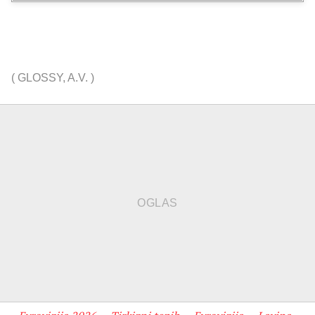
(
GLOSSY
,
A.V.
)