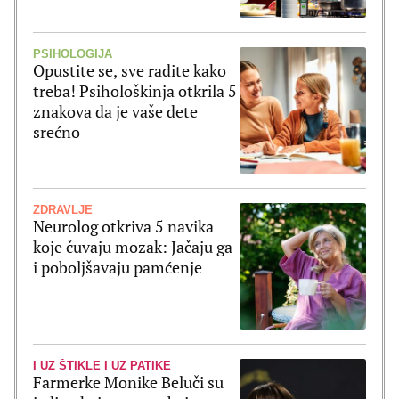
PSIHOLOGIJA
Opustite se, sve radite kako
treba! Psihološkinja otkrila 5
znakova da je vaše dete
srećno
ZDRAVLJE
Neurolog otkriva 5 navika
koje čuvaju mozak: Jačaju ga
i poboljšavaju pamćenje
I UZ ŠTIKLE I UZ PATIKE
Farmerke Monike Beluči su