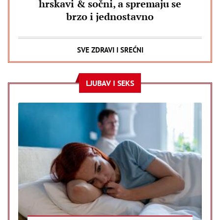
hrskavi & sočni, a spremaju se
brzo i jednostavno
SVE ZDRAVI I SREĆNI
LJUBAV I SEKS