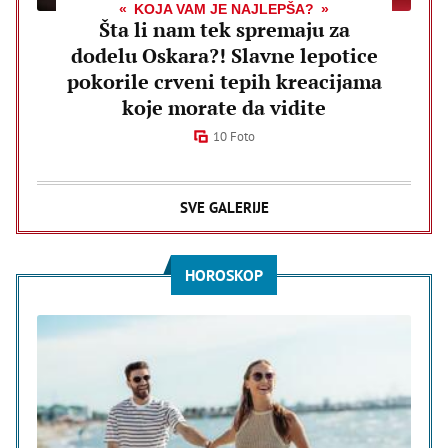
KOJA VAM JE NAJLEPŠA?
Šta li nam tek spremaju za
dodelu Oskara?! Slavne lepotice
pokorile crveni tepih kreacijama
koje morate da vidite
10 Foto
SVE GALERIJE
HOROSKOP