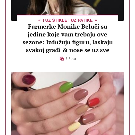
I UZ ŠTIKLE I UZ PATIKE
Farmerke Monike Beluči su
jedine koje vam trebaju ove
sezone: Izdužuju figuru, laskaju
svakoj građi & nose se uz sve
5 Foto