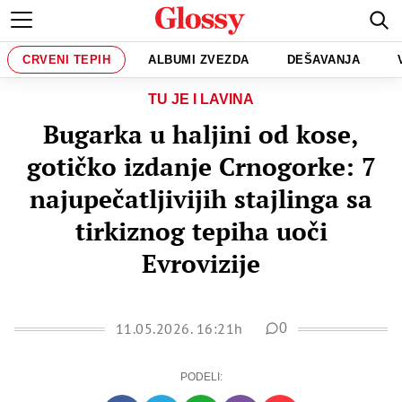
CRVENI TEPIH
ALBUMI ZVEZDA
DEŠAVANJA
TU JE I LAVINA
Bugarka u haljini od kose,
gotičko izdanje Crnogorke: 7
najupečatljivijih stajlinga sa
tirkiznog tepiha uoči
Evrovizije
11.05.2026. 16:21h
0
PODELI: