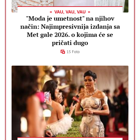
VAU, VAU, VAU
"Moda je umetnost" na njihov
način: Najimpresivnija izdanja sa
Met gale 2026. o kojima će se
pričati dugo
15 Foto