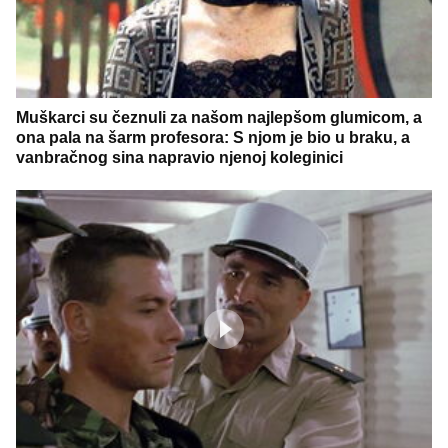
Muškarci su čeznuli za našom najlepšom glumicom, a
ona pala na šarm profesora: S njom je bio u braku, a
vanbračnog sina napravio njenoj koleginici