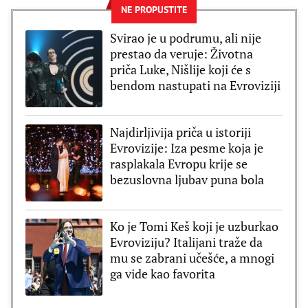
NE PROPUSTITE
Svirao je u podrumu, ali nije
prestao da veruje: Životna
priča Luke, Nišlije koji će s
bendom nastupati na Evroviziji
Najdirljivija priča u istoriji
Evrovizije: Iza pesme koja je
rasplakala Evropu krije se
bezuslovna ljubav puna bola
Ko je Tomi Keš koji je uzburkao
Evroviziju? Italijani traže da
mu se zabrani učešće, a mnogi
ga vide kao favorita