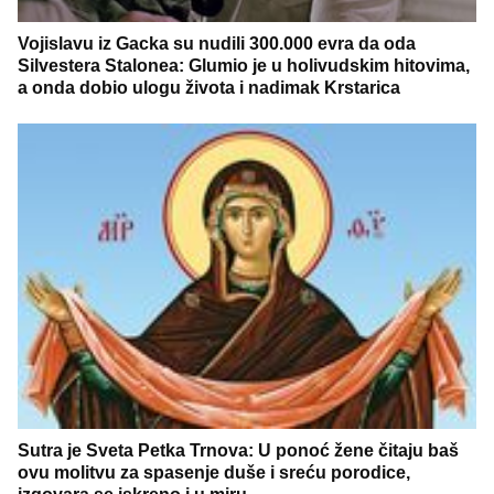
Vojislavu iz Gacka su nudili 300.000 evra da oda
Silvestera Stalonea: Glumio je u holivudskim hitovima,
a onda dobio ulogu života i nadimak Krstarica
Sutra je Sveta Petka Trnova: U ponoć žene čitaju baš
ovu molitvu za spasenje duše i sreću porodice,