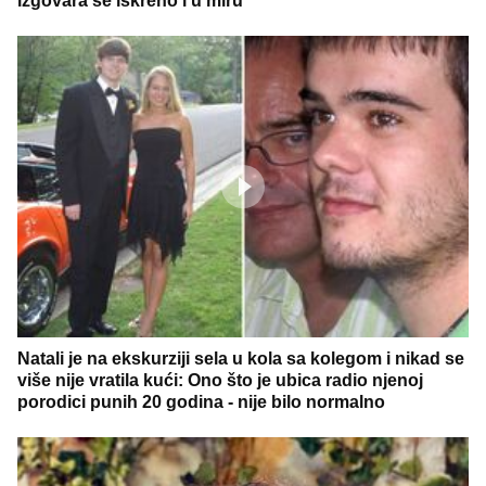
izgovara se iskreno i u miru
Natali je na ekskurziji sela u kola sa kolegom i nikad se
više nije vratila kući: Ono što je ubica radio njenoj
porodici punih 20 godina - nije bilo normalno