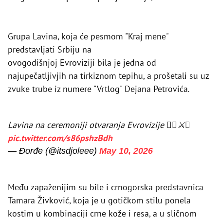
Grupa Lavina, koja će pesmom "Kraj mene"
predstavljati Srbiju na
ovogodišnjoj Evroviziji bila je jedna od
najupečatljivjih na tirkiznom tepihu, a prošetali su uz
zvuke trube iz numere "Vrtlog" Dejana Petrovića.
Lavina na ceremoniji otvaranja Evrovizije ❤️‍🔥⚔️🤘
pic.twitter.com/s86pshzBdh
— Đorđe (@itsdjoleee)
May 10, 2026
Među zapaženijim su bile i crnogorska predstavnica
Tamara Živković, koja je u gotičkom stilu ponela
kostim u kombinaciji crne kože i resa, a u sličnom