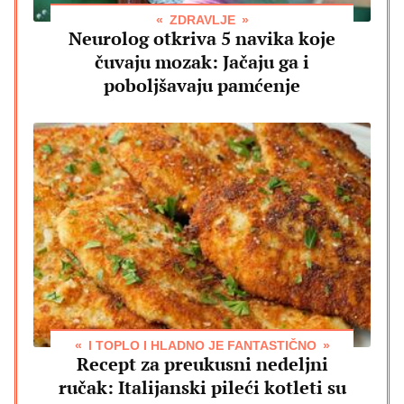
ZDRAVLJE
Neurolog otkriva 5 navika koje
čuvaju mozak: Jačaju ga i
poboljšavaju pamćenje
I TOPLO I HLADNO JE FANTASTIČNO
Recept za preukusni nedeljni
ručak: Italijanski pileći kotleti su