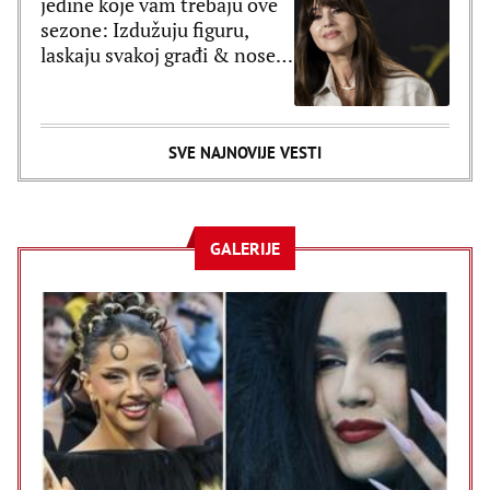
jedine koje vam trebaju ove
sezone: Izdužuju figuru,
laskaju svakoj građi & nose
se uz sve
SVE NAJNOVIJE VESTI
GALERIJE