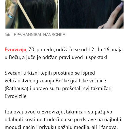
foto: EPA/HANNIBAL HANSCHKE
Evrovizija
, 70. po redu, održaće se od 12. do 16. maja
u Beču, a juče je održan pravi uvod u spektakl.
Svečani tirkizni tepih prostirao se ispred
veličanstvenog zdanja Bečke gradske većnice
(Rathausa) i upravo su tu prošetali svi takmičari
Evrovizije.
I za ovaj uvod u Evroviziju, takmičari su pažljivo
odabrali kostime trudeći da se predstave na najbolji
mogući način i privuku pažnju medija, ali i fanova.