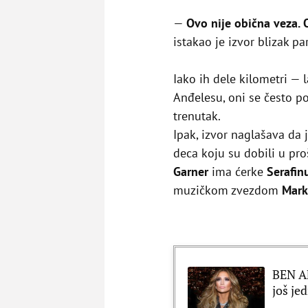
—
Ovo nije obična veza. O
istakao je izvor blizak pa
Iako ih dele kilometri — 
Anđelesu, oni se često p
trenutak.
Ipak, izvor naglašava d
deca koju su dobili u pr
Garner
ima ćerke
Serafin
muzičkom zvezdom
Mark
BEN AF
još je