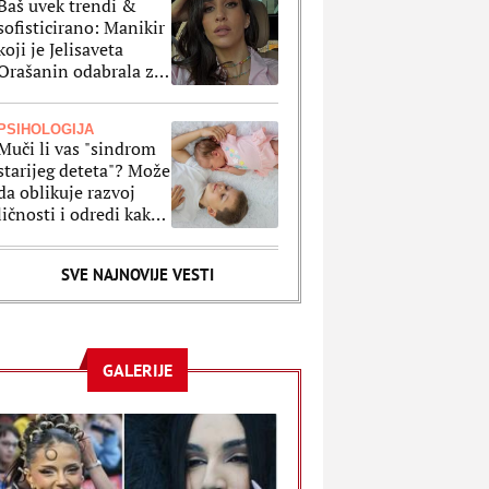
Baš uvek trendi &
sofisticirano: Manikir
koji je Jelisaveta
Orašanin odabrala za
letnji odmor je
klasika na delu
PSIHOLOGIJA
Muči li vas "sindrom
starijeg deteta"? Može
da oblikuje razvoj
ličnosti i odredi kako
ćete se ponašati kao
odrasli
SVE NAJNOVIJE VESTI
GALERIJE