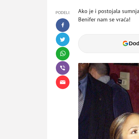
Ako je i postojala sumnja
PODELI:
Benifer nam se vraća!
Dod