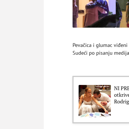
Pevačica i glumac viđeni
Sudeći po pisanju medija,
NI PR
otkriv
Rodri