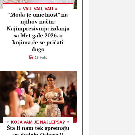
VAU, VAU, VAU
"Moda je umetnost" na
njihov način:
Najimpresivnija izdanja
sa Met gale 2026. o
kojima će se pričati
dugo
15 Foto
KOJA VAM JE NAJLEPŠA?
Šta li nam tek spremaju
za dodelu Oskara?!