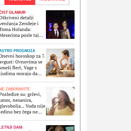
ČIST GLAMUR
Otkriveni detalji
venčanja Zendeje i
Toma Holanda:
Mesecima posle tajne
ceremonije su
organizovali
ASTRO PROGNOZA
bajkovito slavlje
Dnevni horoskop za 7.
avgust: Ovnovima se
smeši flert, Vage s
ljudima moraju da
paze na svaki korak
NE ZABORAVITE
Posledice su: grčevi,
umor, nesanica,
glavobolja... Voda nije
jedino bez čega ne
smemo da ostanemo
po velikim vrućinama
LETNJI DANI