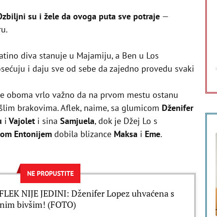
zbiljni su i žele da ovoga puta sve potraje
—
ru.
latino diva stanuje u Majamiju, a Ben u Los
osećuju i daju sve od sebe da zajedno provedu svaki
a je oboma vrlo važno da na prvom mestu ostanu
ošlim brakovima. Aflek, naime, sa glumicom
Dženifer
u
i
Vajolet
i sina
Samjuela
, dok je Džej Lo s
om Entonijem
dobila blizance
Maksa
i
Eme
.
NE PROPUSTITE
LEK NIJE JEDINI: Dženifer Lopez uhvaćena s
dnim bivšim! (FOTO)