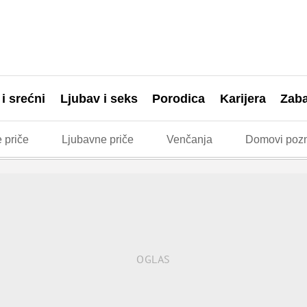
 i srećni
Ljubav i seks
Porodica
Karijera
Zab
 priče
Ljubavne priče
Venčanja
Domovi pozn