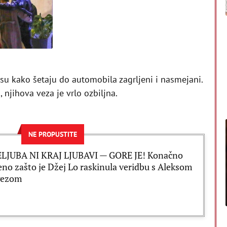
 su kako šetaju do automobila zagrljeni i nasmejani.
 njihova veza je vrlo ozbiljna.
NE PROPUSTITE
ELJUBA NI KRAJ LJUBAVI — GORE JE! Konačno
eno zašto je Džej Lo raskinula veridbu s Aleksom
gezom