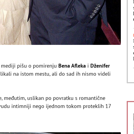
 mediji pišu o pomirenju
Bena Afleka
i
Dženifer
slikali na istom mestu, ali do sad ih nismo videli
e, međutim, uslikan po povratku s romantične
udu intimniji nego ijednom tokom proteklih 17