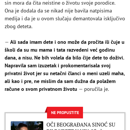
sin mora da čita neistine o životu svoje porodice.
Ona je dodala da se nikad nije bavila natpisima
medija i da je u ovom slučaju demantovala isključivo
zbog deteta.
—
Ali sada imam dete i ono može da pročita ili čuje u
školi da su mu mama i tata razvedeni već godinu
dana, a nisu. Ne bih volela da bilo čije dete to doživi.
Napravila sam izuzetak i prokomentarisala svoj
privatni život jer su netačni članci o meni uzeli maha,
ali kao i pre, ne mislim da sam dužna da polažem
račune o svom privatnom životu
— poručila je.
NE PROPUSTITE
OČI BEOGRAĐANA SINOĆ SU