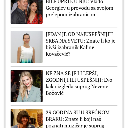
BILE UPRTE U NJU: Vlado
Georgiev u provodu sa svojom
prelepom izabranicom
JEDAN JE OD NAJUSPEŠNIJIH
SRBA NA SVETU: Znate li ko je
bivši izabranik Kaline
Kovačević?
NE ZNA SE JE LI LEPŠI,
ZGODNIJI ILI USPEŠNIJI: Evo
kako izgleda suprug Nevene
Božović
29 GODINA SU U SREĆNOM
BRAKU: Znate li koji naš
poznati muzičar je suprug