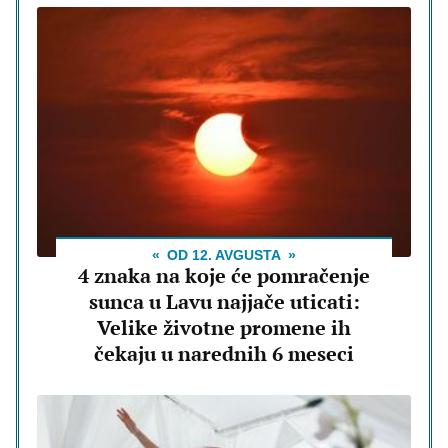
OD 12. AVGUSTA
4 znaka na koje će pomračenje
sunca u Lavu najjače uticati:
Velike životne promene ih
čekaju u narednih 6 meseci