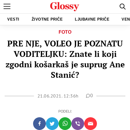
VESTI
ŽIVOTNE PRIČE
LJUBAVNE PRIČE
VEN
FOTO
PRE NJE, VOLEO JE POZNATU
VODITELJKU: Znate li koji
zgodni košarkaš je suprug Ane
Stanić?
21.06.2021. 12:36h
0
PODELI: