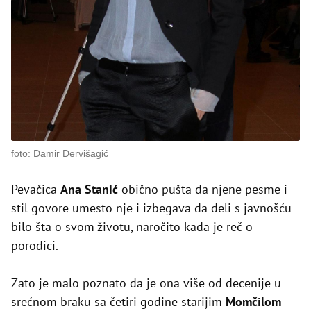
foto: Damir Dervišagić
Pevačica
Ana Stanić
obično pušta da njene pesme i
stil govore umesto nje i izbegava da deli s javnošću
bilo šta o svom životu, naročito kada je reč o
porodici.
Zato je malo poznato da je ona više od decenije u
srećnom braku sa četiri godine starijim
Momčilom