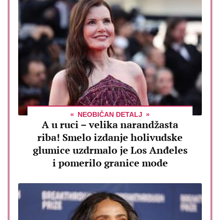
NEOBIČAN DETALJ
A u ruci – velika narandžasta
riba! Smelo izdanje holivudske
glumice uzdrmalo je Los Anđeles
i pomerilo granice mode