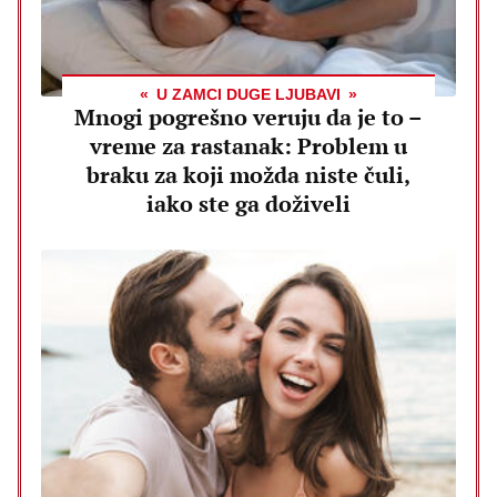
U ZAMCI DUGE LJUBAVI
Mnogi pogrešno veruju da je to –
vreme za rastanak: Problem u
braku za koji možda niste čuli,
iako ste ga doživeli