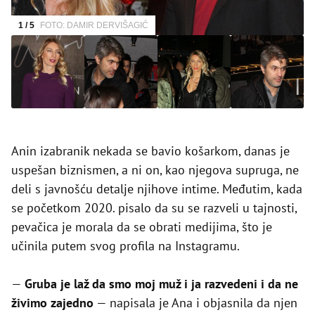
1 / 5
FOTO: DAMIR DERVIŠAGIĆ
Anin izabranik nekada se bavio košarkom, danas je
uspešan biznismen, a ni on, kao njegova supruga, ne
deli s javnošću detalje njihove intime. Međutim, kada
se početkom 2020. pisalo da su se razveli u tajnosti,
pevačica je morala da se obrati medijima, što je
učinila putem svog profila na Instagramu.
—
Gruba je laž da smo moj muž i ja razvedeni i da ne
živimo zajedno
— napisala je Ana i objasnila da njen