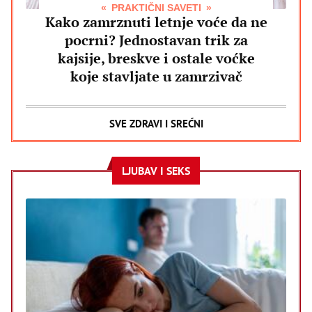
PRAKTIČNI SAVETI
Kako zamrznuti letnje voće da ne
pocrni? Jednostavan trik za
kajsije, breskve i ostale voćke
koje stavljate u zamrzivač
SVE ZDRAVI I SREĆNI
LJUBAV I SEKS