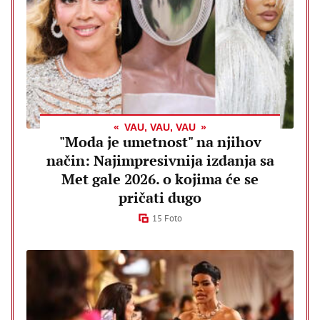
VAU, VAU, VAU
"Moda je umetnost" na njihov
način: Najimpresivnija izdanja sa
Met gale 2026. o kojima će se
pričati dugo
15 Foto