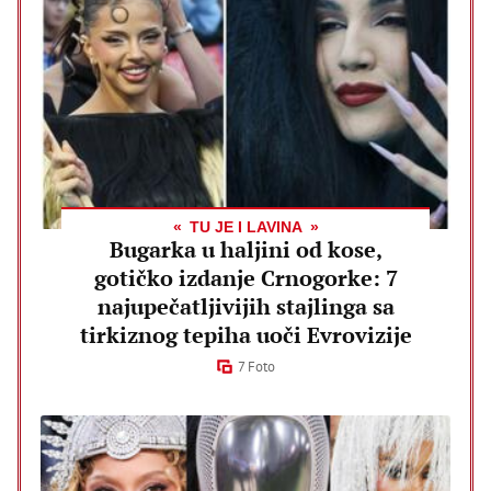
TU JE I LAVINA
Bugarka u haljini od kose,
gotičko izdanje Crnogorke: 7
najupečatljivijih stajlinga sa
tirkiznog tepiha uoči Evrovizije
7 Foto