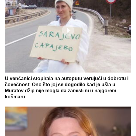
U venčanici stopirala na autoputu verujući u dobrotu i
čovečnost: Ono što joj se dogodilo kad je ušla u
Muratov džip nije mogla da zamisli ni u najgorem
košmaru