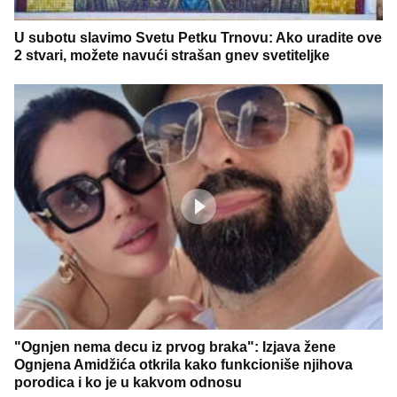
U subotu slavimo Svetu Petku Trnovu: Ako uradite ove
2 stvari, možete navući strašan gnev svetiteljke
"Ognjen nema decu iz prvog braka": Izjava žene
Ognjena Amidžića otkrila kako funkcioniše njihova
porodica i ko je u kakvom odnosu