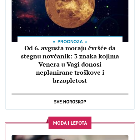
PROGNOZA
Od 6. avgusta moraju čvršće da
stegnu novčanik: 3 znaka kojima
Venera u Vagi donosi
neplanirane troškove i
brzopletost
SVE HOROSKOP
MODA I LEPOTA