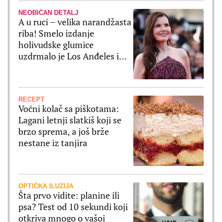
NEOBIČAN DETALJ
A u ruci – velika narandžasta
riba! Smelo izdanje
holivudske glumice
uzdrmalo je Los Anđeles i
pomerilo granice mode
RECEPT
Voćni kolač sa piškotama:
Lagani letnji slatkiš koji se
brzo sprema, a još brže
nestane iz tanjira
OPTIČKA ILUZIJA
Šta prvo vidite: planine ili
psa? Test od 10 sekundi koji
otkriva mnogo o vašoj