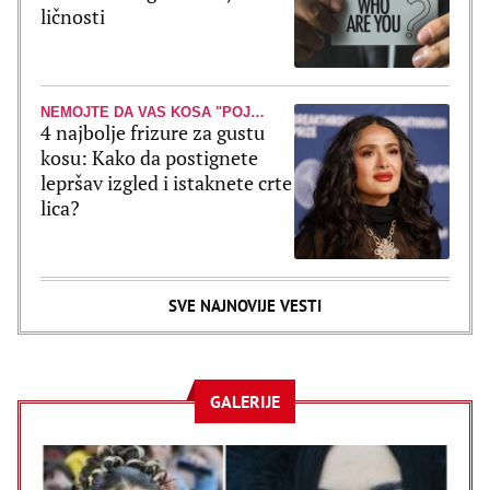
ličnosti
NEMOJTE DA VAS KOSA "POJEDE"
4 najbolje frizure za gustu
kosu: Kako da postignete
lepršav izgled i istaknete crte
lica?
SVE NAJNOVIJE VESTI
GALERIJE