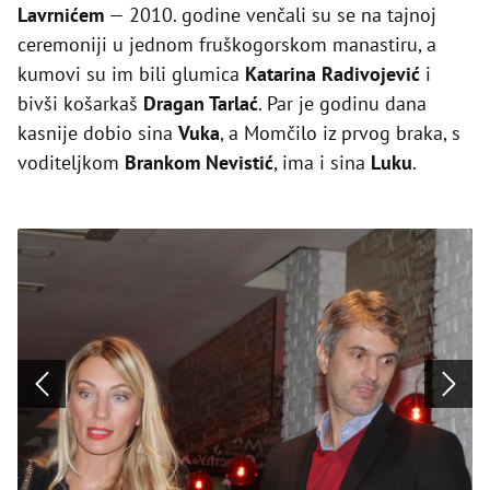
Lavrnićem
— 2010. godine venčali su se na tajnoj
ceremoniji u jednom fruškogorskom manastiru, a
kumovi su im bili glumica
Katarina Radivojević
i
bivši košarkaš
Dragan Tarlać
. Par je godinu dana
kasnije dobio sina
Vuka
, a Momčilo iz prvog braka, s
voditeljkom
Brankom Nevistić
, ima i sina
Luku
.