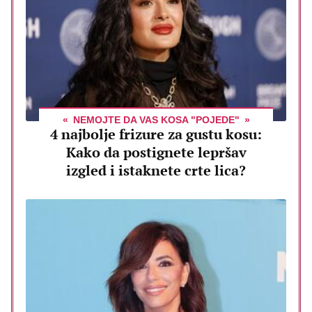
NEMOJTE DA VAS KOSA "POJEDE"
4 najbolje frizure za gustu kosu:
Kako da postignete lepršav
izgled i istaknete crte lica?