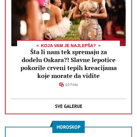
KOJA VAM JE NAJLEPŠA?
Šta li nam tek spremaju za
dodelu Oskara?! Slavne lepotice
pokorile crveni tepih kreacijama
koje morate da vidite
10 Foto
SVE GALERIJE
HOROSKOP