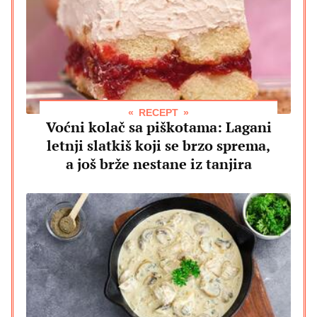
RECEPT
Voćni kolač sa piškotama: Lagani
letnji slatkiš koji se brzo sprema,
a još brže nestane iz tanjira