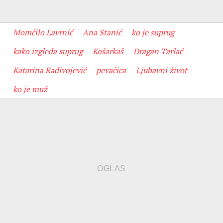
Momčilo Lavrnić
Ana Stanić
ko je suprug
kako izgleda suprug
Košarkaš
Dragan Tarlać
Katarina Radivojević
pevačica
Ljubavni život
ko je muž